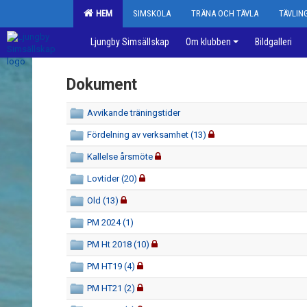
HEM
SIMSKOLA
TRÄNA OCH TÄVLA
TÄVLI
Ljungby Simsällskap
Om klubben
Bildgalleri
Dokument
Avvikande träningstider
Fördelning av verksamhet (13)
Kallelse årsmöte
Lovtider (20)
Old (13)
PM 2024 (1)
PM Ht 2018 (10)
PM HT19 (4)
PM HT21 (2)