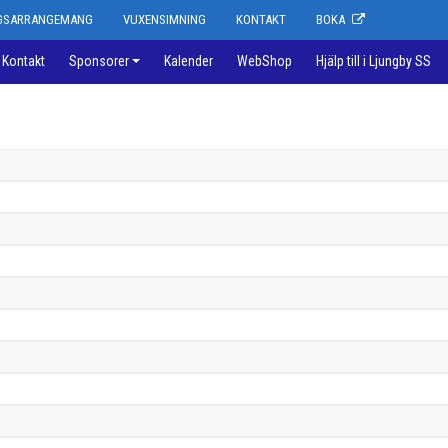
NGSARRANGEMANG
VUXENSIMNING
KONTAKT
BOKA
Kontakt
Sponsorer
Kalender
WebShop
Hjälp till i Ljungby SS