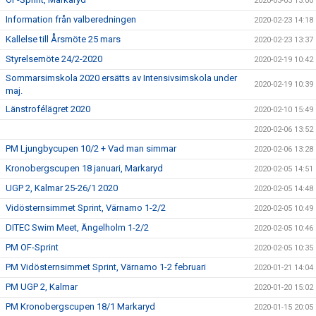
2020-03-03 13:00
Information från valberedningen
2020-02-23 14:18
Kallelse till Årsmöte 25 mars
2020-02-23 13:37
Styrelsemöte 24/2-2020
2020-02-19 10:42
Sommarsimskola 2020 ersätts av Intensivsimskola under
2020-02-19 10:39
maj.
Länstrofélägret 2020
2020-02-10 15:49
2020-02-06 13:52
PM Ljungbycupen 10/2 + Vad man simmar
2020-02-06 13:28
Kronobergscupen 18 januari, Markaryd
2020-02-05 14:51
UGP 2, Kalmar 25-26/1 2020
2020-02-05 14:48
Vidösternsimmet Sprint, Värnamo 1-2/2
2020-02-05 10:49
DITEC Swim Meet, Ängelholm 1-2/2
2020-02-05 10:46
PM OF-Sprint
2020-02-05 10:35
PM Vidösternsimmet Sprint, Värnamo 1-2 februari
2020-01-21 14:04
PM UGP 2, Kalmar
2020-01-20 15:02
PM Kronobergscupen 18/1 Markaryd
2020-01-15 20:05