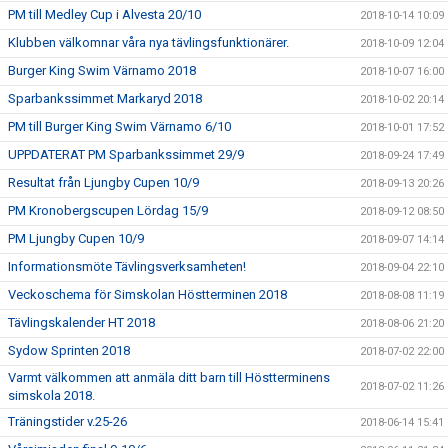
PM till Medley Cup i Alvesta 20/10
2018-10-14 10:09
Klubben välkomnar våra nya tävlingsfunktionärer.
2018-10-09 12:04
Burger King Swim Värnamo 2018
2018-10-07 16:00
Sparbankssimmet Markaryd 2018
2018-10-02 20:14
PM till Burger King Swim Värnamo 6/10
2018-10-01 17:52
UPPDATERAT PM Sparbankssimmet 29/9
2018-09-24 17:49
Resultat från Ljungby Cupen 10/9
2018-09-13 20:26
PM Kronobergscupen Lördag 15/9
2018-09-12 08:50
PM Ljungby Cupen 10/9
2018-09-07 14:14
Informationsmöte Tävlingsverksamheten!
2018-09-04 22:10
Veckoschema för Simskolan Höstterminen 2018
2018-08-08 11:19
Tävlingskalender HT 2018
2018-08-06 21:20
Sydow Sprinten 2018
2018-07-02 22:00
Varmt välkommen att anmäla ditt barn till Höstterminens
2018-07-02 11:26
simskola 2018.
Träningstider v.25-26
2018-06-14 15:41