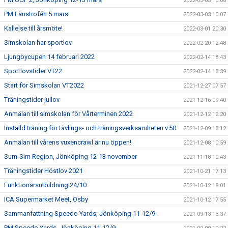
2022-03-03 10:08
PM Länstrofén 5 mars
2022-03-03 10:07
Kallelse till årsmöte!
2022-03-01 20:30
Simskolan har sportlov
2022-02-20 12:48
Ljungbycupen 14 februari 2022
2022-02-14 18:43
Sportlovstider VT22
2022-02-14 15:39
Start för Simskolan VT2022
2021-12-27 07:57
Träningstider jullov
2021-12-16 09:40
Anmälan till simskolan för Vårterminen 2022
2021-12-12 12:20
Inställd träning för tävlings- och träningsverksamheten v.50
2021-12-09 15:12
Anmälan till vårens vuxencrawl är nu öppen!
2021-12-08 10:59
Sum-Sim Region, Jönköping 12-13 november
2021-11-18 10:43
Träningstider Höstlov 2021
2021-10-21 17:13
Funktionärsutbildning 24/10
2021-10-12 18:01
ICA Supermarket Meet, Osby
2021-10-12 17:55
Sammanfattning Speedo Yards, Jönköping 11-12/9
2021-09-13 13:37
PM Speedo Yards, Jönköping 11-12/9