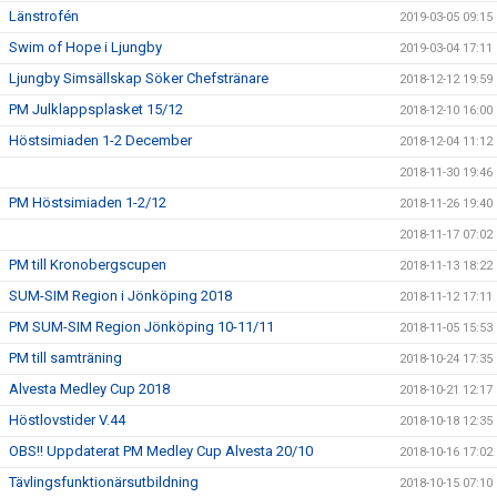
Länstrofén
2019-03-05 09:15
Swim of Hope i Ljungby
2019-03-04 17:11
Ljungby Simsällskap Söker Chefstränare
2018-12-12 19:59
PM Julklappsplasket 15/12
2018-12-10 16:00
Höstsimiaden 1-2 December
2018-12-04 11:12
2018-11-30 19:46
PM Höstsimiaden 1-2/12
2018-11-26 19:40
2018-11-17 07:02
PM till Kronobergscupen
2018-11-13 18:22
SUM-SIM Region i Jönköping 2018
2018-11-12 17:11
PM SUM-SIM Region Jönköping 10-11/11
2018-11-05 15:53
PM till samträning
2018-10-24 17:35
Alvesta Medley Cup 2018
2018-10-21 12:17
Höstlovstider V.44
2018-10-18 12:35
OBS!! Uppdaterat PM Medley Cup Alvesta 20/10
2018-10-16 17:02
Tävlingsfunktionärsutbildning
2018-10-15 07:10