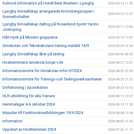
Solnord information på Hotell Best Western i Ljungby
2024-09-19 11:36
Ljungby Simsällskap arrangerade Kronobergscupen i
2024-09-16 12:47
Sunnerbohallen
Ljungby Simsällskap deltog på Rosenlund Sprint Yards i
2024-09-11 13:06
Jönköping
Hårt tryck på Minisim grupperna
2024-09-10 13:37
Simskolan och Teknikskolans träning inställd 14/9
2024-09-09 22:24
Ljungby Simsällskap åker på tävling
2024-09-06 08:33
Höstterminens simskola börjar v.36
2024-08-27 10:57
Informationsmöte för Simskolan inför HT2024
2024-08-25 22:04
Informationsmöte för Tränings och Tävlingsverksamheten
2024-08-25 21:53
Driftstörning i SportAdmin
2024-08-23 10:10
HLR-utbildning för alla Tränare
2024-08-19 10:37
Hemmaläger 4-6 oktober 2024
2024-08-13 11:39
Inbjudan till Funktionärsutbildningen 15/9-2024
2024-08-08 13:34
information
2024-08-06 15:35
Uppstart av Höstterminen 2024
2024-07-26 11:17