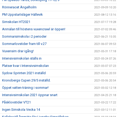
2021-09-09 10:22
Rönneracet Ängelholm
2021-09-09 10:20
PM Uppstartsläger Hällevik
2021-08-12 13:16
Simskolan HT2021
2021-07-17 19:28
Anmälan till höstens vuxencrawl är öppen!
2021-07-02 09:46
Sommarsimskola i 2 perioder
2021-06-21 15:05
Sommarlovstider fram till v.27
2021-06-07 09:53
Vuxensim drar igång!
2021-05-31 17:18
Intensivsimskolan ställs in
2021-05-24 07:26
Platser kvar i Intensivsimskolan
2021-05-07 07:23
Sydow Sprinten 2021 inställd
2021-05-06 20:59
Kronobergs Cupen 29/5 inställd.
2021-05-06 20:54
Öppet vatten-träning i sommar!
2021-05-02 12:18
Intensivsimskolan 2021 öppnar snart
2021-04-25 21:18
Påsklovstider VT21
2021-03-22 17:22
Ingen Simskola Vecka 14
2021-03-12 11:01
Kallelse till årsmöte för Ljungby Simsällskap