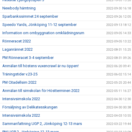
2022-10-03 15:26
Newbody hämtning
2022-09-30 16:18
Sparbankssimmet 24 september
2022-09-26 12:05
Speedo Yards, Jönköping 11-12 september
2022-09-13 18:12
Information om ombyggnation omklädningsrum
2022-09-05 14:33
Rönneracet 2022
2022-09-05 13:22
Laganrännet 2022
2022-08-31 15:25
PM Rönneracet 3-4 september
2022-08-31 09:26
Anmälan till höstens vuxencrawl är nu öppen!
2022-06-20 09:41
Träningstider v.23-25
2022-06-02 15:14
PM Citadellsim 2022
2022-05-25 20:44
Anmälan till simskolan för Höstterminen 2022
2022-05-11 16:27
Intensivsimskola 2022
2022-04-30 12:30
Försäljning av Delikatesskungen
2022-04-30 00:38
Intensivsimskola 2022
2022-04-03 10:55
Sammanfattning UGP 2, Jönköping 12-13 mars
2022-03-22 19:44
PM UGP 2, Jönköping 12-13 mars