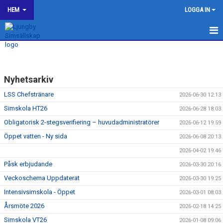
HEM
LOGGA IN
LJUNGBY SIMSÄLLSKAP
OM KLUBBEN
Nyhetsarkiv
BILDGALLERI
LSS Chefstränare
2026-06-30 12:13
Simskola HT26
2026-06-28 18:03
KONTAKT
Obligatorisk 2-stegsverifiering – huvudadministratörer
2026-06-12 19:59
Öppet vatten - Ny sida
SPONSORER
2026-06-08 20:13
2026-04-02 19:46
KALENDER
Påsk erbjudande
2026-03-30 20:16
Veckoschema Uppdaterat
2026-03-30 19:25
WEBSHOP
Intensivsimskola - Öppet
2026-03-01 08:03
HJÄLP TILL I LJUNGBY SS
Årsmöte 2026
2026-02-18 14:25
Simskola VT26
2026-01-08 09:06