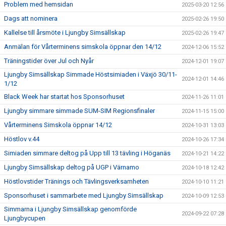
Problem med hemsidan
2025-03-20 12:56
Dags att nominera
2025-02-26 19:50
Kallelse till årsmöte i Ljungby Simsällskap
2025-02-26 19:47
Anmälan för Vårterminens simskola öppnar den 14/12
2024-12-06 15:52
Träningstider över Jul och Nyår
2024-12-01 19:07
Ljungby Simsällskap Simmade Höstsimiaden i Växjö 30/11-
2024-12-01 14:46
1/12
Black Week har startat hos Sponsorhuset
2024-11-26 11:01
Ljungby simmare simmade SUM-SIM Regionsfinaler
2024-11-15 15:00
Vårterminens Simskola öppnar 14/12
2024-10-31 13:03
Höstlov v.44
2024-10-26 17:34
Simiaden simmare deltog på Upp till 13 tävling i Höganäs
2024-10-21 14:22
Ljungby Simsällskap deltog på UGP i Värnamo
2024-10-18 12:42
Höstlovstider Tränings och Tävlingsverksamheten
2024-10-10 11:21
Sponsorhuset i sammarbete med Ljungby Simsällskap
2024-10-09 12:53
Simmarna i Ljungby Simsällskap genomförde
2024-09-22 07:28
Ljungbycupen