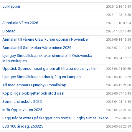
Julklappar
2025-12-16 13:59
2025-11-23 18:38
Simskola Våren 2026
2025-11-10 09:54
Biomagi
2025-11-02 15:43
Anmälan till vårens Crawlkurser öppnar i November.
2025-08-14 15:24
Anmälan till Simskolan Vårterminen 2026
2025-07-01 10:42
Ljungby Simsällskap skickar simmare till Östsvenska
2025-06-04 18:37
Mästerskapen
Upptäck Sponsorhuset genom att titta på deras nya film!
2025-06-04 09:50
Ljungby Simsällskap nu drar igång en kampanj!
2025-05-16 16:39
Till medlemmar i Ljungby Simsällskap
2025-05-11 21:00
Köp billiga biobiljetter och stöd oss!
2025-05-07 13:45
Sommarsimskola 2025
2025-04-24 16:49
Inför Öppet vatten 2025
2025-04-23 21:15
Lägg något extra i påskägget och stötta Ljungby Simsällskap!
2025-04-15
LSS 100 år idag, 250325
2025-03-25 20:59