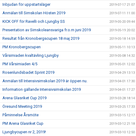
Inbjudan för uppstartsläger
2019-07-17 21:07
Anmälan till Simskolan Hösten 2019
2019-07-11 11:00
KICK OFF för Ravelli och Ljungby SS
2019-05-20 09:44
Presentation av Simskoleansvariga fr.o.m juni 2019
2019-05-19 20:02
Resultat från Kronobergscupen 18 maj 2019
2019-05-18 14:59
PM Kronobergscupen
2019-05-11 10:13
Vårsimiaden kvaltävling Ljungby
2019-05-08 14:32
PM Vårsimiaden 4/5
2019-05-01 12:02
Rosenlundsbadet Sprint 2019
2019-04-29 13:13
Anmälan till Intensivsimskolan 2019 är öppen nu.
2019-04-01 17:30
Information gällande Intensivsimskolan 2019
2019-04-01 17:27
Arena Glasriket Cup 2019
2019-03-28 18:14
Öresund Meeting 2019
2019-03-25 17:33
Påminnelse Årsmöte
2019-03-15 12:17
PM Arena Glasriket Cup
2019-03-12 21:18
Ljungbycupen nr 2, 2019!
2019-03-10 12:50