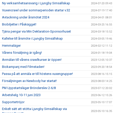
Ny verksamhetsansvarig i Ljungby Simsällskap
2024-07-20 09:43
Vuxencrawl under sommarperioden startar v.32
2024-07-19 17:40
Avtackning under årsmötet 2024
2024-04-01 08:01
Biobiljetter i Påskägget!
2024-03-25 16:55
Tjäna pengar via Min Deklaration-Sponsorhuset
2024-03-18 15:52
Kallelse till årsmöte i Ljungby Simsällskap
2024-03-05 19:46
Hemmaläger
2024-02-12 11:12
Vårens försäljning är igång!
2024-01-18 19:04
Anmälan till vårens crawlkurser är öppen!
2023-12-05 10:37
Biokampanj med Filmstaden!
2023-09-20 18:54
Passa på att anmäla er till höstens vuxengrupper!
2023-08-16 15:15
Försäljningen av Newbody har startat!
2023-08-03 14:25
PM Uppstartsläger Brönderslev 2-6/8
2023-07-12 20:02
Arbetshelg 10-11 juni 2023
2023-06-12 15:26
Supportertröjor
2023-05-10 17:07
Enkelt sätt att stötta Ljungby Simsällskap via
2023-05-10 16:35