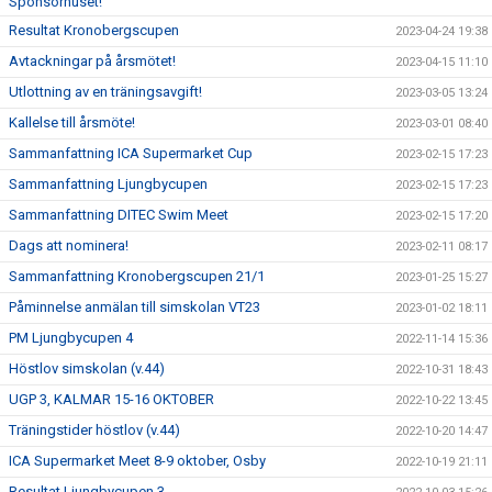
Sponsorhuset!
Resultat Kronobergscupen
2023-04-24 19:38
Avtackningar på årsmötet!
2023-04-15 11:10
Utlottning av en träningsavgift!
2023-03-05 13:24
Kallelse till årsmöte!
2023-03-01 08:40
Sammanfattning ICA Supermarket Cup
2023-02-15 17:23
Sammanfattning Ljungbycupen
2023-02-15 17:23
Sammanfattning DITEC Swim Meet
2023-02-15 17:20
Dags att nominera!
2023-02-11 08:17
Sammanfattning Kronobergscupen 21/1
2023-01-25 15:27
Påminnelse anmälan till simskolan VT23
2023-01-02 18:11
PM Ljungbycupen 4
2022-11-14 15:36
Höstlov simskolan (v.44)
2022-10-31 18:43
UGP 3, KALMAR 15-16 OKTOBER
2022-10-22 13:45
Träningstider höstlov (v.44)
2022-10-20 14:47
ICA Supermarket Meet 8-9 oktober, Osby
2022-10-19 21:11
Resultat Ljungbycupen 3