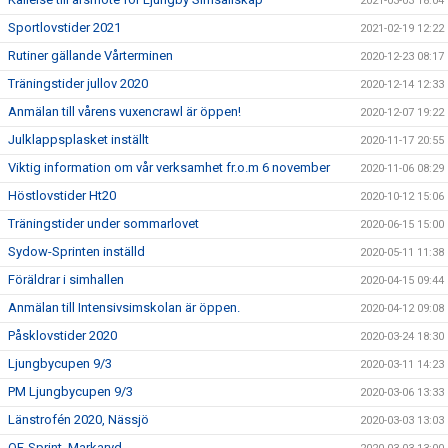
2021-03-03 18:04
Sportlovstider 2021
2021-02-19 12:22
Rutiner gällande Vårterminen
2020-12-23 08:17
Träningstider jullov 2020
2020-12-14 12:33
Anmälan till vårens vuxencrawl är öppen!
2020-12-07 19:22
Julklappsplasket inställt
2020-11-17 20:55
Viktig information om vår verksamhet fr.o.m 6 november
2020-11-06 08:29
Höstlovstider Ht20
2020-10-12 15:06
Träningstider under sommarlovet
2020-06-15 15:00
Sydow-Sprinten inställd
2020-05-11 11:38
Föräldrar i simhallen
2020-04-15 09:44
Anmälan till Intensivsimskolan är öppen.
2020-04-12 09:08
Påsklovstider 2020
2020-03-24 18:30
Ljungbycupen 9/3
2020-03-11 14:23
PM Ljungbycupen 9/3
2020-03-06 13:33
Länstrofén 2020, Nässjö
2020-03-03 13:03
OF-Sprint, Markaryd