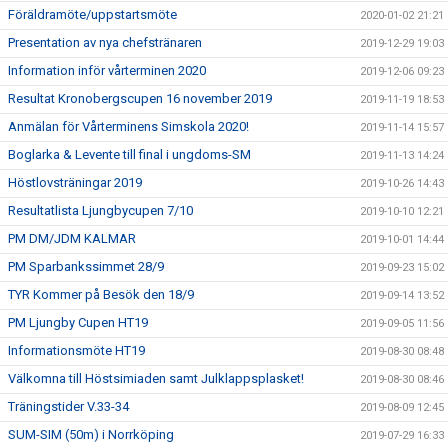
Föräldramöte/uppstartsmöte
2020-01-02 21:21
Presentation av nya chefstränaren
2019-12-29 19:03
Information inför vårterminen 2020
2019-12-06 09:23
Resultat Kronobergscupen 16 november 2019
2019-11-19 18:53
Anmälan för Vårterminens Simskola 2020!
2019-11-14 15:57
Boglarka & Levente till final i ungdoms-SM
2019-11-13 14:24
Höstlovsträningar 2019
2019-10-26 14:43
Resultatlista Ljungbycupen 7/10
2019-10-10 12:21
PM DM/JDM KALMAR
2019-10-01 14:44
PM Sparbankssimmet 28/9
2019-09-23 15:02
TYR Kommer på Besök den 18/9
2019-09-14 13:52
PM Ljungby Cupen HT19
2019-09-05 11:56
Informationsmöte HT19
2019-08-30 08:48
Välkomna till Höstsimiaden samt Julklappsplasket!
2019-08-30 08:46
Träningstider V.33-34
2019-08-09 12:45
SUM-SIM (50m) i Norrköping
2019-07-29 16:33