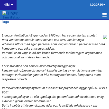
HEM
LOGGA IN
LJUNGBY SIMSÄLLSKAP
OM KLUBBEN
Ljungby Ventilation AB grundades 1980 och har sedan starten arbetat
med ventilationsinstallationer, service och OVK- besiktningar.
Arbetena utförs med egen personal som idag omfattar 8 personer med bred
BILDGALLERI
kompetens och olika ansvarsområden.
Vårt mål är att varje kund ska känna förtroende för företagets organisation
KONTAKT
och personal samt dess kunnande.
För installation och service av komfortkylanläggningar,
SPONSORER
kanalrensning/provtryckning och kanal-isolering av ventilationssystem hyr
företaget in/förmedIar tjänster från företag med special-kompetens inom
SPONSORHUSET
respektive område.
Vårt kvalitetssäkringssystem är avpassat för projekt och bygger på SS-EN ISO
COLORAMA LJUNGBY
9001.
Företagets policy är att alla uppdrag ska genomföras och överlämnas enligt
BERENDSEN
avtal och gjorda överenskommelser.
Detta innebär att överenskomna tider och fastställda tekniska krav ska