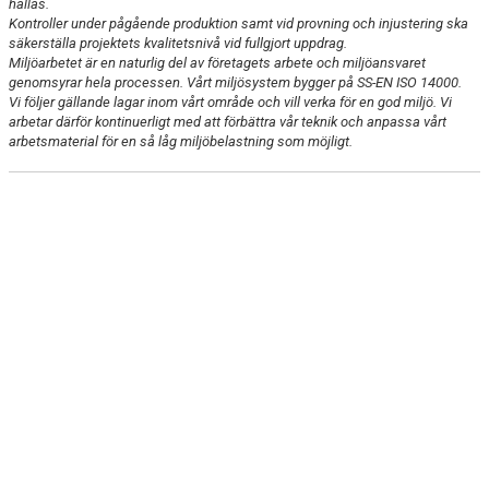
GIBON
hållas.
Kontroller under pågående produktion samt vid provning och injustering ska
säkerställa projektets kvalitetsnivå vid fullgjort uppdrag.
SVETRUCK
Miljöarbetet är en naturlig del av företagets arbete och miljöansvaret
genomsyrar hela processen. Vårt miljösystem bygger på SS-EN ISO 14000.
KALMAR
Vi följer gällande lagar inom vårt område och vill verka för en god miljö. Vi
arbetar därför kontinuerligt med att förbättra vår teknik och anpassa vårt
arbetsmaterial för en så låg miljöbelastning som möjligt.
PIZZERIA TORINO
LJUNGBY VENTILATION
MAXI ICA STORMARKNAD LJUNGBY
SWEPAC AB
KALENDER
WEBSHOP
HJÄLP TILL I LJUNGBY SS