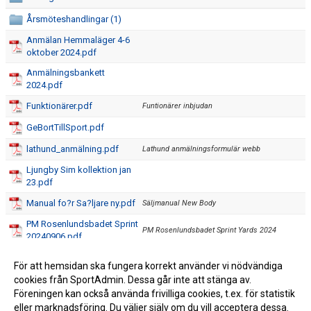
Årsmöteshandlingar (1)
Anmälan Hemmaläger 4-6
oktober 2024.pdf
Anmälningsbankett
2024.pdf
Funktionärer.pdf
Funtionärer inbjudan
GeBortTillSport.pdf
lathund_anmälning.pdf
Lathund anmälningsformulär webb
Ljungby Sim kollektion jan
23.pdf
Manual fo?r Sa?ljare ny.pdf
Säljmanual New Body
PM Rosenlundsbadet Sprint
PM Rosenlundsbadet Sprint Yards 2024
20240906.pdf
Bra att läsa för föräldrar med barn i
Simmarförälder.pdf
För att hemsidan ska fungera korrekt använder vi nödvändiga
tävlingsgrupperna!
cookies från SportAdmin. Dessa går inte att stänga av.
Tävlingsförälder 2014.pdf
Tävlingsförälder
Föreningen kan också använda frivilliga cookies, t.ex. för statistik
eller marknadsföring. Du väljer själv om du vill acceptera dessa.