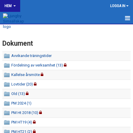
HEM
LOGGA IN
LJUNGBY SIMSÄLLSKAP
Dokument
OM KLUBBEN
Avvikande träningstider
BILDGALLERI
Fördelning av verksamhet (13)
KONTAKT
Kallelse årsmöte
SPONSORER
Lovtider (20)
Old (13)
KALENDER
PM 2024 (1)
WEBSHOP
PM Ht 2018 (10)
HJÄLP TILL I LJUNGBY SS
PM HT19 (4)
PM HT21 (2)