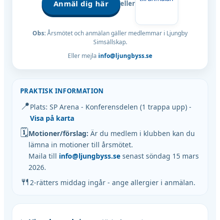
Anmäl dig här
eller
Obs:
Årsmötet och anmälan gäller medlemmar i Ljungby
Simsällskap.
Eller mejla
info@ljungbyss.se
PRAKTISK INFORMATION
📍
Plats: SP Arena - Konferensdelen (1 trappa upp) -
Visa på karta
🗓
Motioner/förslag:
Är du medlem i klubben kan du
lämna in motioner till årsmötet.
Maila till
info@ljungbyss.se
senast söndag 15 mars
2026.
🍴
2-rätters middag ingår - ange allergier i anmälan.