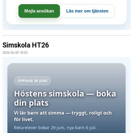
Mejla ansökan
Läs mer om tjänsten
Simskola HT26
2026-06-28 18:03
ÖPPNAR 29 JUNI
Höstens simskola — boka
din plats
Vi lär barn att simma — tryggt, roligt och
för livet.
Returelever bokar 29 juni, nya barn 6 juli.