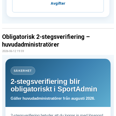
Avgifter
Obligatorisk 2-stegsverifiering –
huvudadministratörer
2026-06-12 19:59
SÄKERHET
2-stegsverifiering blir
obligatoriskt i SportAdmin
Gäller
huvudadministratörer
från
augusti 2026
.
2-stegsverifiering betyder att du loggar in med lösenord