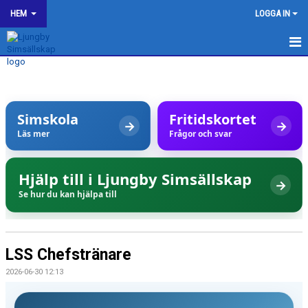
HEM
LOGGA IN
LJUNGBY SIMSÄLLSKAP
OM KLUBBEN
Simskola
Fritidskortet
→
→
BILDGALLERI
Läs mer
Frågor och svar
KONTAKT
Hjälp till i Ljungby Simsällskap
→
SPONSORER
Se hur du kan hjälpa till
KALENDER
WEBSHOP
LSS Chefstränare
2026-06-30 12:13
HJÄLP TILL I LJUNGBY SS