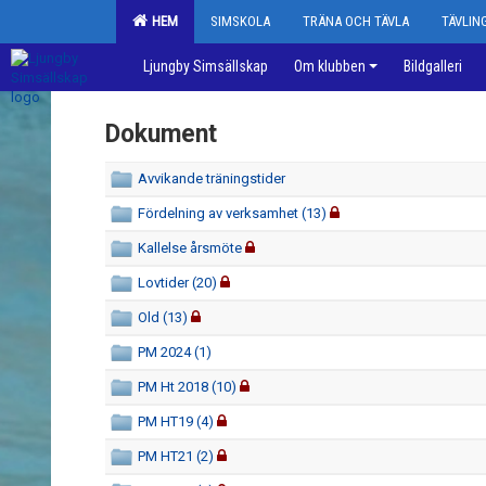
HEM
SIMSKOLA
TRÄNA OCH TÄVLA
TÄVLI
Ljungby Simsällskap
Om klubben
Bildgalleri
Dokument
Avvikande träningstider
Fördelning av verksamhet (13)
Kallelse årsmöte
Lovtider (20)
Old (13)
PM 2024 (1)
PM Ht 2018 (10)
PM HT19 (4)
PM HT21 (2)