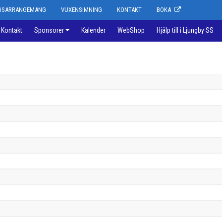
NGSARRANGEMANG
VUXENSIMNING
KONTAKT
BOKA
Kontakt
Sponsorer
Kalender
WebShop
Hjälp till i Ljungby SS