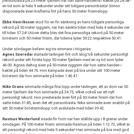
personbästa på 25 meter fjärilsim när han satte händerna i kaklet på 28.58 -
en tid som är hela 9 sekunder under sitt tidigare personbästa! Simon
disponerade även krafterna fint på hans 50 meter frisimslopp.
Ebbe Henriksson
stod för en fin sänkning av hans tidigare personliga
rekord på 50 meter ryggsim, när han sänkte tiden med hela 4 sekunder ner
till tiden 57.24! Utöver detta blev det fina personliga rekord på 50 meter
bröstsim och 50 meter frisim, där tiderna lyder 59.22 respektive 50.41.
Under söndagen befann sig tre simmare i Höganäs:
Agnes Szeredai
startade tävlingen fint och slog två sekunder personligt
rekord under sitt första lopp 50 meter fjärilsim med en ny tid som lyder
46.00. Agnes deltog även på 50 meter ryggsim där hon satte handen i
kaklet på tiden 44.76. Hon kämpade även på bra under sitt 100 meter
bröstsim där hon simmade på tiden 1:46.47.
Nike Grans
simmade många fina lopp under tävlingen, ett av dom var 50
meter fjärilsim där hon simmade på 34.75, vilket också var ett nytt
personligt rekord. Hon presterade även fint på 50 meter frisim där hon
satte tiden 31.85, även det ett personbästa. Nike simmade även snabbt på
sitt 50 meter bröstsimslopp och avslutade med tiden 39.42.
Rasmus Westerlund
visade fin form när han ställde upp i 8 grenar under
söndagen. På 100 meter frisim simmade Rasmus på tiden 1:12.73, vilket är
ett personligt rekord med hela 5 sekunder! Han simmade på bra med god