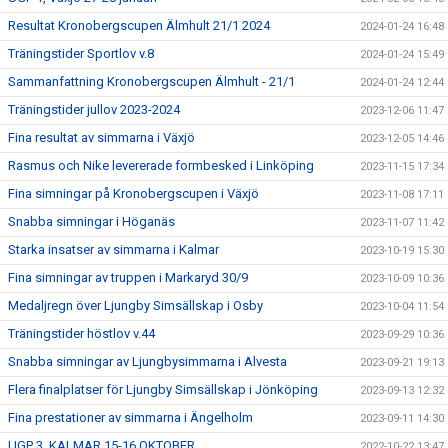
Resultat Kronobergscupen Älmhult 21/1 2024
2024-01-24 16:48
Träningstider Sportlov v.8
2024-01-24 15:49
Sammanfattning Kronobergscupen Älmhult - 21/1
2024-01-24 12:44
Träningstider jullov 2023-2024
2023-12-06 11:47
Fina resultat av simmarna i Växjö
2023-12-05 14:46
Rasmus och Nike levererade formbesked i Linköping
2023-11-15 17:34
Fina simningar på Kronobergscupen i Växjö
2023-11-08 17:11
Snabba simningar i Höganäs
2023-11-07 11:42
Starka insatser av simmarna i Kalmar
2023-10-19 15:30
Fina simningar av truppen i Markaryd 30/9
2023-10-09 10:36
Medaljregn över Ljungby Simsällskap i Osby
2023-10-04 11:54
Träningstider höstlov v.44
2023-09-29 10:36
Snabba simningar av Ljungbysimmarna i Alvesta
2023-09-21 19:13
Flera finalplatser för Ljungby Simsällskap i Jönköping
2023-09-13 12:32
Fina prestationer av simmarna i Ängelholm
2023-09-11 14:30
UGP 3, KALMAR 15-16 OKTOBER
2022-10-22 13:47