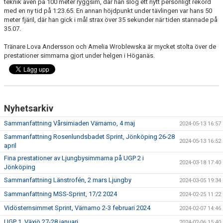
teknik även på 100 meter ryggsim, där han slog ett nytt personligt rekord
med en ny tid på 1:23.65. En annan höjdpunkt under tävlingen var hans 50
meter fjäril, där han gick i mål strax över 35 sekunder när tiden stannade på
35.07.
Tränare Lova Andersson och Amelia Wroblewska är mycket stolta över de
prestationer simmarna gjort under helgen i Höganäs.
Nyhetsarkiv
Sammanfattning Vårsimiaden Värnamo, 4 maj
2024-05-13 16:57
Sammanfattning Rosenlundsbadet Sprint, Jönköping 26-28
2024-05-13 16:52
april
Fina prestationer av Ljungbysimmarna på UGP 2 i
2024-03-18 17:40
Jönköping
Sammanfattning Länstrofén, 2 mars Ljungby
2024-03-05 19:34
Sammanfattning MSS-Sprint, 17/2 2024
2024-02-25 11:22
Vidösternsimmet Sprint, Värnamo 2-3 februari 2024
2024-02-07 14:46
UGP 1, Växjö 27-28 januari
2024-02-06 15:40