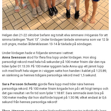
Helgen den 21-22 oktober befann sig totalt elva simmare i Höganäs för att
simma tävlingen “Runt 13”. Under lördagen tävlade simmarna som var 12 år
och yngre, medan åldersklassen 13-14 år tävlade på söndagen.
Under lördagen hade vi följande simmare i vattnet:
Anna Svensson
stod för flera fina lopp under lördagen. Hon slog
personligt rekord med hela två sekunder på 100 meter frisim där den nya
tiden lyder 01:13.39. På 100 meter ryggsim lade Anna upp ett jämnt lopp
och med kraft hela vägen in i väggen satte hon handen i kaklet på 1:25.89,
en sänkning av hennes tidigare personliga rekord med 1,5 sekund.
Sara Persson Schentz
gjorde flera lopp med tider nära hennes
personliga rekord. På 100 meter frisim krigade hon på i ett högt tempo och
det gav resultat i en fin tid som lyder 1:18.87. Sara simmade även bra på
100 meter medley där hon slutförde loppet på 1:30.98, vilket endast är 0,6
sekund från hennes personliga rekord!
Theo Jönsson
simmade under lördagsförmiddagen tre individuella lopp.