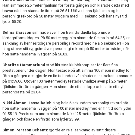
Han simmade 25 meter fjärilsim för första gången och klarade detta med
bravur när han stannade tiden på 26.51. Utöver hans fjärilsim slog han
personligt rekord på 50 meter ryggsim med 1,1 sekund och hans nya tid
lyder 55.20.
Selma Eliasson
simmade även hon tre individuella lopp under
lördagsförmiddagen. På 50 meter ryggsim simmade Selma in på 54.25, en
sänkning av hennes tidigare personliga rekord med hela 5 sekunder! Hon
slog utöver sitt ryggsim även personligt rekord på 50 meter bröstsim, där
hon satte händerna i väggen på 56.03.
Charlize Hammarlund
stod likt sina klubbkompisar för flera fina
prestationer under dagen. Hon testade på att simma 100 meter medley för
första gången och gjorde en fin tid under två minuter när klockan stannade
på 01:59.06. Utöver 100 meter medley testade Charlize även på 25 meter
fjärilsim för första gången. Hon simmade ett fint lopp och satte ett nytt
personbästa på 23.84.
Nikki Åhman Hasselbalch
slog hela 6 sekunders personligt rekord när
hon satte händerna i väggen på 100 meter medley med en fin tid som lyder
01:55.19. Precis som andra simmade Nikki 25 meter fjärilsim för första
gången och fixade en fin tid som lyder 23.99.
Simon Persson Schentz
gjorde en rejäl sänkning av sitt tidigare