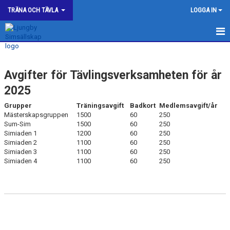
TRÄNA OCH TÄVLA
LOGGA IN
SIMNING
Avgifter för Tävlingsverksamheten för år
TÄVLINGAR
2025
KLUBBREKORD
Grupper
Träningsavgift
Badkort
Medlemsavgift/år
Mästerskapsgruppen
1500
60
250
SIMIADEN-GRUPPER
Sum-Sim
1500
60
250
Simiaden 1
1200
60
250
TRÄNINGSTIDER SIMIADEN
Simiaden 2
1100
60
250
Simiaden 3
1100
60
250
Simiaden 4
1100
60
250
TEKNIKSKOLAN
AVGIFTER