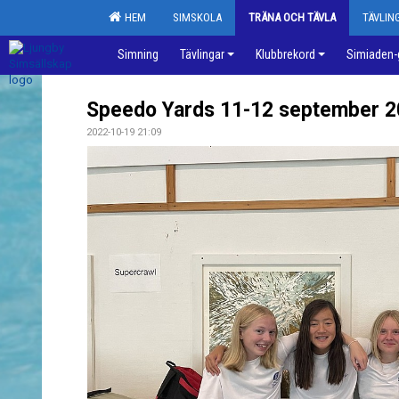
HEM
SIMSKOLA
TRÄNA OCH TÄVLA
TÄVLI
Simning
Tävlingar
Klubbrekord
Simiaden-
Speedo Yards 11-12 september 
2022-10-19 21:09