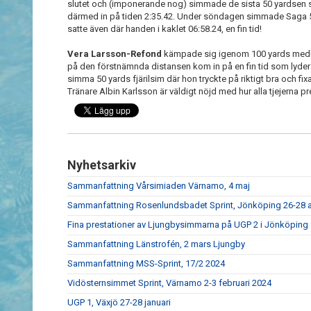
slutet och (imponerande nog) simmade de sista 50 yardsen
därmed in på tiden 2:35.42. Under söndagen simmade Saga 5
satte även där handen i kaklet 06:58.24, en fin tid!
Vera Larsson-Refond
kämpade sig igenom 100 yards medle
på den förstnämnda distansen kom in på en fin tid som lyder
simma 50 yards fjärilsim där hon tryckte på riktigt bra och fi
Tränare Albin Karlsson är väldigt nöjd med hur alla tjejerna p
Nyhetsarkiv
Sammanfattning Vårsimiaden Värnamo, 4 maj
Sammanfattning Rosenlundsbadet Sprint, Jönköping 26-28 a
Fina prestationer av Ljungbysimmarna på UGP 2 i Jönköping
Sammanfattning Länstrofén, 2 mars Ljungby
Sammanfattning MSS-Sprint, 17/2 2024
Vidösternsimmet Sprint, Värnamo 2-3 februari 2024
UGP 1, Växjö 27-28 januari