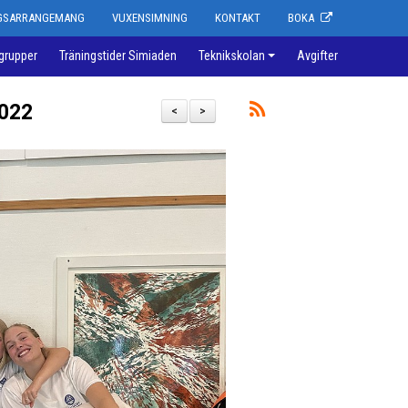
NGSARRANGEMANG
VUXENSIMNING
KONTAKT
BOKA
grupper
Träningstider Simiaden
Teknikskolan
Avgifter
2022
<
>