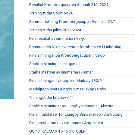
Resultat Kronobergscupen Älmhult 21/1 2024
Träningstider Sportlov v.8
Sammanfattning Kronobergscupen Älmhult - 21/1
Träningstider jullov 2023-2024
Fina resultat av simmarna i Växjö
Rasmus och Nike levererade formbesked i Linköping
Fina simningar på Kronobergscupen i Växjö
Snabba simningar i Höganäs
Starka insatser av simmarna i Kalmar
Fina simningar av truppen i Markaryd 30/9
Medaljregn över Ljungby Simsällskap i Osby
Träningstider höstlov v.44
Snabba simningar av Ljungbysimmarna i Alvesta
Flera finalplatser för Ljungby Simsällskap i Jönköping
Fina prestationer av simmarna i Ängelholm
UGP 3, KALMAR 15-16 OKTOBER