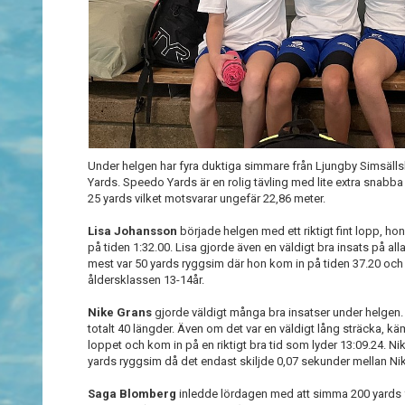
Under helgen har fyra duktiga simmare från Ljungby Simsälls
Yards. Speedo Yards är en rolig tävling med lite extra snabb
25 yards vilket motsvarar ungefär 22,86 meter.
Lisa Johansson
började helgen med ett riktigt fint lopp, 
på tiden 1:32.00. Lisa gjorde även en väldigt bra insats på a
mest var 50 yards ryggsim där hon kom in på tiden 37.20 oc
åldersklassen 13-14år.
Nike Grans
gjorde väldigt många bra insatser under helgen. 
totalt 40 längder. Även om det var en väldigt lång sträcka, 
loppet och kom in på en riktigt bra tid som lyder 13:09.24. Nik
yards ryggsim då det endast skiljde 0,07 sekunder mellan N
Saga Blomberg
inledde lördagen med att simma 200 yards fr