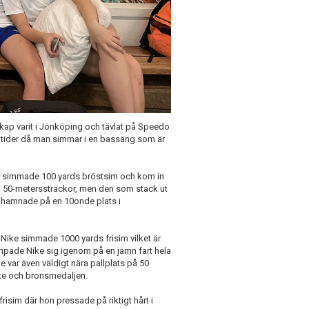
kap varit i Jönköping och tävlat på Speedo
a tider då man simmar i en bassäng som är
hon simmade 100 yards bröstsim och kom in
lla 50-meterssträckor, men den som stack ut
h hamnade på en 10onde plats i
Nike simmade 1000 yards frisim vilket är
kämpade Nike sig igenom på en jämn fart hela
e var även väldigt nära pallplats på 50
ike och bronsmedaljen.
isim där hon pressade på riktigt hårt i