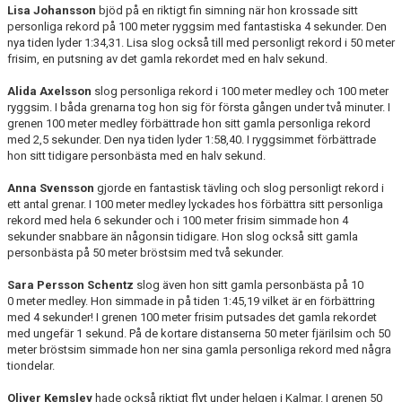
Lisa Johansson
bjöd på en riktigt fin simning när hon krossade sitt
personliga rekord på 100 meter ryggsim med fantastiska 4 sekunder. Den
nya tiden lyder 1:34,31. Lisa slog också till med personligt rekord i 50 meter
frisim, en putsning av det gamla rekordet med en halv sekund.
Alida Axelsson
slog personliga rekord i 100 meter medley och 100 meter
ryggsim. I båda grenarna tog hon sig för första gången under två minuter. I
grenen 100 meter medley förbättrade hon sitt gamla personliga rekord
med 2,5 sekunder. Den nya tiden lyder 1:58,40. I ryggsimmet förbättrade
hon sitt tidigare personbästa med en halv sekund.
Anna Svensson
gjorde en fantastisk tävling och slog personligt rekord i
ett antal grenar. I 100 meter medley lyckades hos förbättra sitt personliga
rekord med hela 6 sekunder och i 100 meter frisim simmade hon 4
sekunder snabbare än någonsin tidigare. Hon slog också sitt gamla
personbästa på 50 meter bröstsim med två sekunder.
Sara Persson Schentz
slog även hon sitt gamla personbästa på 10
0 meter medley. Hon simmade in på tiden 1:45,19 vilket är en förbättring
med 4 sekunder! I grenen 100 meter frisim putsades det gamla rekordet
med ungefär 1 sekund. På de kortare distanserna 50 meter fjärilsim och 50
meter bröstsim simmade hon ner sina gamla personliga rekord med några
tiondelar.
Oliver Kemsley
hade också riktigt flyt under helgen i Kalmar. I grenen 50