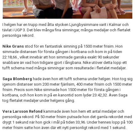
I helgen har en trupp med åtta stycken Ljungbysimmare varit i Kalmar och
tävlat i UGP 3. Det blev många fina simningar, många medaljer och flertalet
personliga rekord.
Nike Grans
stod för en fantastisk simning på 1500 meter frisim. Hon
simmade distansen för första gången i kortbana och kom in på tiden
22:18,66 , vilket innebär att hon simmade ganska exakt 90 sekunder
snabbare än vad hon tidigare gjort i långbana. Nike utöver detta lopp ett
tufft schema med många simningar som resulterade i flertalet medaljer.
Saga Blomberg
hade även hon ett tufft schema under helgen. Hon tog sig
igenom distanser som 200 meter fj
ärilsim
, 400 meter frisim och 1500 meter
frisim. Precis som Nike simmade hon 1500 meter för första gången i
kortbana, och hon kom in på en kanontid som lyder 23:42,32.
Även Saga
tog flertalet medaljer under helgens gång.
Vera Larsson Refond
kammade
ä
ven hon hem ett antal medaljer och
personliga rekord. På 50 meter frisim putsade hon det gamla rekordet med
drygt 1 sekund när hon gick i mål på tiden 33,96. Under hennes lopp på 100
meter frisim satte hon även där ett nytt personligt rekord med 1 sekund.