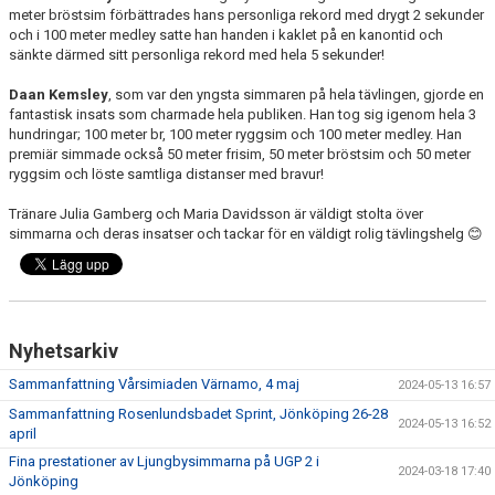
meter bröstsim förbättrades hans personliga rekord med drygt 2 sekunder
och i 100 meter medley satte han handen i kaklet på en kanontid och
sänkte därmed sitt personliga rekord med hela 5 sekunder!
Daan Kemsley
, som var den yngsta simmaren på hela tävlingen, gjorde en
fantastisk insats som charmade hela publiken. Han tog sig igenom hela 3
hundringar; 100 meter br, 100 meter ryggsim och 100 meter medley. Han
premiär simmade också 50 meter frisim, 50 meter bröstsim och 50 meter
ryggsim och löste samtliga distanser med bravur!
Tränare Julia Gamberg och Maria Davidsson är väldigt stolta över
simmarna och deras insatser och tackar för en väldigt rolig tävlingshelg 😊
Nyhetsarkiv
Sammanfattning Vårsimiaden Värnamo, 4 maj
2024-05-13 16:57
Sammanfattning Rosenlundsbadet Sprint, Jönköping 26-28
2024-05-13 16:52
april
Fina prestationer av Ljungbysimmarna på UGP 2 i
2024-03-18 17:40
Jönköping