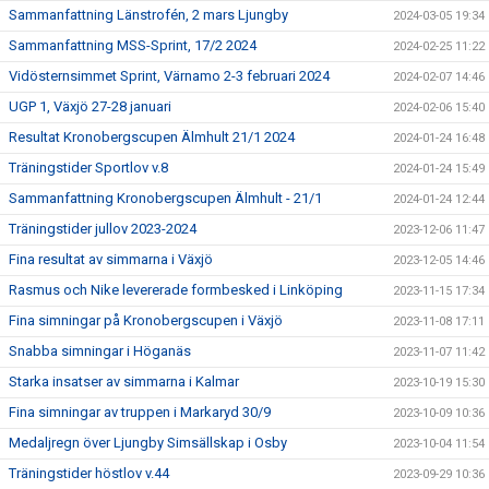
Sammanfattning Länstrofén, 2 mars Ljungby
2024-03-05 19:34
Sammanfattning MSS-Sprint, 17/2 2024
2024-02-25 11:22
Vidösternsimmet Sprint, Värnamo 2-3 februari 2024
2024-02-07 14:46
UGP 1, Växjö 27-28 januari
2024-02-06 15:40
Resultat Kronobergscupen Älmhult 21/1 2024
2024-01-24 16:48
Träningstider Sportlov v.8
2024-01-24 15:49
Sammanfattning Kronobergscupen Älmhult - 21/1
2024-01-24 12:44
Träningstider jullov 2023-2024
2023-12-06 11:47
Fina resultat av simmarna i Växjö
2023-12-05 14:46
Rasmus och Nike levererade formbesked i Linköping
2023-11-15 17:34
Fina simningar på Kronobergscupen i Växjö
2023-11-08 17:11
Snabba simningar i Höganäs
2023-11-07 11:42
Starka insatser av simmarna i Kalmar
2023-10-19 15:30
Fina simningar av truppen i Markaryd 30/9
2023-10-09 10:36
Medaljregn över Ljungby Simsällskap i Osby
2023-10-04 11:54
Träningstider höstlov v.44
2023-09-29 10:36