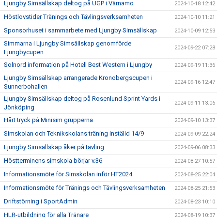
Ljungby Simsällskap deltog på UGP i Värnamo
2024-10-18 12:42
Höstlovstider Tränings och Tävlingsverksamheten
2024-10-10 11:21
Sponsorhuset i sammarbete med Ljungby Simsällskap
2024-10-09 12:53
Simmarna i Ljungby Simsällskap genomförde
2024-09-22 07:28
Ljungbycupen
Solnord information på Hotell Best Western i Ljungby
2024-09-19 11:36
Ljungby Simsällskap arrangerade Kronobergscupen i
2024-09-16 12:47
Sunnerbohallen
Ljungby Simsällskap deltog på Rosenlund Sprint Yards i
2024-09-11 13:06
Jönköping
Hårt tryck på Minisim grupperna
2024-09-10 13:37
Simskolan och Teknikskolans träning inställd 14/9
2024-09-09 22:24
Ljungby Simsällskap åker på tävling
2024-09-06 08:33
Höstterminens simskola börjar v.36
2024-08-27 10:57
Informationsmöte för Simskolan inför HT2024
2024-08-25 22:04
Informationsmöte för Tränings och Tävlingsverksamheten
2024-08-25 21:53
Driftstörning i SportAdmin
2024-08-23 10:10
HLR-utbildning för alla Tränare
2024-08-19 10:37