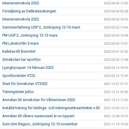
Intensivsimskola 2022
2022-04-30 12:30
Försäljning av Delikatesskungen
2022-04-30 00:38
Intensivsimskola 2022
2022-04-03 10:55
Sammanfattning UGP 2, Jönköping 12-13 mars
2022-03-22 19:44
PM UGP 2, Jönköping 12-13 mars
2022-03-03 10:08
PM Länstrofén 5 mars
2022-03-03 10:07
Kallelse till årsmöte!
2022-03-01 20:30
Simskolan har sportlov
2022-02-20 12:48
Ljungbycupen 14 februari 2022
2022-02-14 18:43
Sportlovstider VT22
2022-02-14 15:39
Start för Simskolan VT2022
2021-12-27 07:57
Träningstider jullov
2021-12-16 09:40
Anmälan till simskolan för Vårterminen 2022
2021-12-12 12:20
Inställd träning för tävlings- och träningsverksamheten v.50
2021-12-09 15:12
Anmälan till vårens vuxencrawl är nu öppen!
2021-12-08 10:59
Sum-Sim Region, Jönköping 12-13 november
2021-11-18 10:43