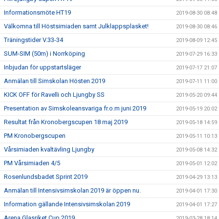
Informationsmöte HT19
2019-08-30 08:48
Välkomna till Höstsimiaden samt Julklappsplasket!
2019-08-30 08:46
Träningstider V.33-34
2019-08-09 12:45
SUM-SIM (50m) i Norrköping
2019-07-29 16:33
Inbjudan för uppstartsläger
2019-07-17 21:07
Anmälan till Simskolan Hösten 2019
2019-07-11 11:00
KICK OFF för Ravelli och Ljungby SS
2019-05-20 09:44
Presentation av Simskoleansvariga fr.o.m juni 2019
2019-05-19 20:02
Resultat från Kronobergscupen 18 maj 2019
2019-05-18 14:59
PM Kronobergscupen
2019-05-11 10:13
Vårsimiaden kvaltävling Ljungby
2019-05-08 14:32
PM Vårsimiaden 4/5
2019-05-01 12:02
Rosenlundsbadet Sprint 2019
2019-04-29 13:13
Anmälan till Intensivsimskolan 2019 är öppen nu.
2019-04-01 17:30
Information gällande Intensivsimskolan 2019
2019-04-01 17:27
Arena Glasriket Cup 2019
2019-03-28 18:14