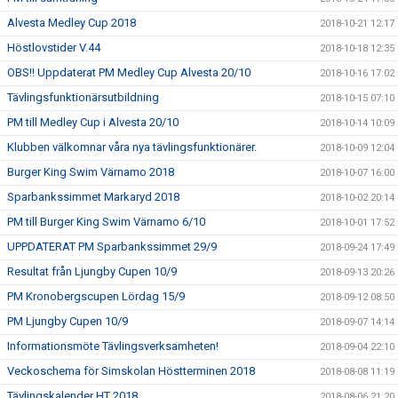
Alvesta Medley Cup 2018
2018-10-21 12:17
Höstlovstider V.44
2018-10-18 12:35
OBS!! Uppdaterat PM Medley Cup Alvesta 20/10
2018-10-16 17:02
Tävlingsfunktionärsutbildning
2018-10-15 07:10
PM till Medley Cup i Alvesta 20/10
2018-10-14 10:09
Klubben välkomnar våra nya tävlingsfunktionärer.
2018-10-09 12:04
Burger King Swim Värnamo 2018
2018-10-07 16:00
Sparbankssimmet Markaryd 2018
2018-10-02 20:14
PM till Burger King Swim Värnamo 6/10
2018-10-01 17:52
UPPDATERAT PM Sparbankssimmet 29/9
2018-09-24 17:49
Resultat från Ljungby Cupen 10/9
2018-09-13 20:26
PM Kronobergscupen Lördag 15/9
2018-09-12 08:50
PM Ljungby Cupen 10/9
2018-09-07 14:14
Informationsmöte Tävlingsverksamheten!
2018-09-04 22:10
Veckoschema för Simskolan Höstterminen 2018
2018-08-08 11:19
Tävlingskalender HT 2018
2018-08-06 21:20