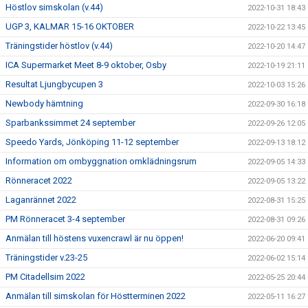
Höstlov simskolan (v.44)
2022-10-31 18:43
UGP 3, KALMAR 15-16 OKTOBER
2022-10-22 13:45
Träningstider höstlov (v.44)
2022-10-20 14:47
ICA Supermarket Meet 8-9 oktober, Osby
2022-10-19 21:11
Resultat Ljungbycupen 3
2022-10-03 15:26
Newbody hämtning
2022-09-30 16:18
Sparbankssimmet 24 september
2022-09-26 12:05
Speedo Yards, Jönköping 11-12 september
2022-09-13 18:12
Information om ombyggnation omklädningsrum
2022-09-05 14:33
Rönneracet 2022
2022-09-05 13:22
Laganrännet 2022
2022-08-31 15:25
PM Rönneracet 3-4 september
2022-08-31 09:26
Anmälan till höstens vuxencrawl är nu öppen!
2022-06-20 09:41
Träningstider v.23-25
2022-06-02 15:14
PM Citadellsim 2022
2022-05-25 20:44
Anmälan till simskolan för Höstterminen 2022
2022-05-11 16:27