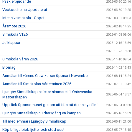
Påsk erbjudande
2026-03-30 20:16
Veckoschema Uppdaterat
2026-03-30 19:25
Intensivsimskola - Öppet
2026-03-01 08:03
Årsmöte 2026
2026-02-18 14:25
Simskola VT26
2026-01-08 09:06
Julklappar
2025-12-16 13:59
2025-11-23 18:38
Simskola Våren 2026
2025-11-10 09:54
Biomagi
2025-11-02 15:43
Anmälan till vårens Crawlkurser öppnar i November.
2025-08-14 15:24
Anmälan till Simskolan Vårterminen 2026
2025-07-01 10:42
Ljungby Simsällskap skickar simmare till Östsvenska
2025-06-04 18:37
Mästerskapen
Upptäck Sponsorhuset genom att titta på deras nya film!
2025-06-04 09:50
Ljungby Simsällskap nu drar igång en kampanj!
2025-05-16 16:39
Till medlemmar i Ljungby Simsällskap
2025-05-11 21:00
Köp billiga biobiljetter och stöd oss!
2025-05-07 13:45