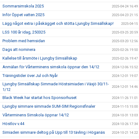
Sommarsimskola 2025
2025-04-24 16:49
Inför Öppet vatten 2025
2025-04-23 21:15
Lägg något extra i påskägget och stötta Ljungby Simsällskap!
2025-04-15
LSS 100 år idag, 250325
2025-03-25 20:59
Problem med hemsidan
2025-03-20 12:56
Dags att nominera
2025-02-26 19:50
Kallelse till årsmöte i Ljungby Simsällskap
2025-02-26 19:47
Anmälan för Vårterminens simskola öppnar den 14/12
2024-12-06 15:52
Träningstider över Jul och Nyår
2024-12-01 19:07
Ljungby Simsällskap Simmade Höstsimiaden i Växjö 30/11-
2024-12-01 14:46
1/12
Black Week har startat hos Sponsorhuset
2024-11-26 11:01
Ljungby simmare simmade SUM-SIM Regionsfinaler
2024-11-15 15:00
Vårterminens Simskola öppnar 14/12
2024-10-31 13:03
Höstlov v.44
2024-10-26 17:34
Simiaden simmare deltog på Upp till 13 tävling i Höganäs
2024-10-21 14:22