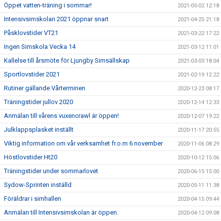
Öppet vatten-träning i sommar!
2021-05-02 12:18
Intensivsimskolan 2021 öppnar snart
2021-04-25 21:18
Påsklovstider VT21
2021-03-22 17:22
Ingen Simskola Vecka 14
2021-03-12 11:01
Kallelse till årsmöte för Ljungby Simsällskap
2021-03-03 18:04
Sportlovstider 2021
2021-02-19 12:22
Rutiner gällande Vårterminen
2020-12-23 08:17
Träningstider jullov 2020
2020-12-14 12:33
Anmälan till vårens vuxencrawl är öppen!
2020-12-07 19:22
Julklappsplasket inställt
2020-11-17 20:55
Viktig information om vår verksamhet fr.o.m 6 november
2020-11-06 08:29
Höstlovstider Ht20
2020-10-12 15:06
Träningstider under sommarlovet
2020-06-15 15:00
Sydow-Sprinten inställd
2020-05-11 11:38
Föräldrar i simhallen
2020-04-15 09:44
Anmälan till Intensivsimskolan är öppen.
2020-04-12 09:08