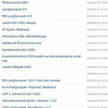
Påsklovstider 2020
2020-03-24 18:30
Ljungbycupen 9/3
2020-03-11 14:23
PM Ljungbycupen 9/3
2020-03-06 13:33
Länstrofén 2020, Nässjö
2020-03-03 13:03
OF-Sprint, Markaryd
2020-03-03 13:00
Information från valberedningen
2020-02-23 14:18
Kallelse till Årsmöte 25 mars
2020-02-23 13:37
Styrelsemöte 24/2-2020
2020-02-19 10:42
Sommarsimskola 2020 ersätts av Intensivsimskola under
2020-02-19 10:39
maj.
Länstrofélägret 2020
2020-02-10 15:49
2020-02-06 13:52
PM Ljungbycupen 10/2 + Vad man simmar
2020-02-06 13:28
Kronobergscupen 18 januari, Markaryd
2020-02-05 14:51
UGP 2, Kalmar 25-26/1 2020
2020-02-05 14:48
Vidösternsimmet Sprint, Värnamo 1-2/2
2020-02-05 10:49
DITEC Swim Meet, Ängelholm 1-2/2
2020-02-05 10:46