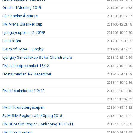
Öresund Meeting 2019
2019-03-25 17:33
Påminnelse Årsmöte
2019-03-15 12:17
PM Arena Glasriket Cup
2019-03-12 21:18
Ljungbycupen nr 2, 2019!
2019-03-10 12:50
Länstrofén
2019-03-05 09:15
Swim of Hope i Ljungby
2019-03-04 17:11
Ljungby Simsällskap Söker Chefstränare
2018-12-12 19:59
PM Julklappsplasket 15/12
2018-12-10 16:00
Höstsimiaden 1-2 December
2018-12-04 11:12
2018-11-30 19:46
PM Höstsimiaden 1-2/12
2018-11-26 19:40
2018-11-17 07:02
PM till Kronobergscupen
2018-11-13 18:22
SUM-SIM Region i Jönköping 2018
2018-11-12 17:11
PM SUM-SIM Region Jönköping 10-11/11
2018-11-05 15:53
PM till samträning
2018-10-24 17:35