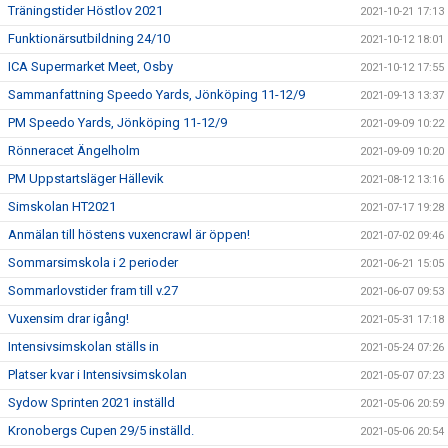
Träningstider Höstlov 2021
2021-10-21 17:13
Funktionärsutbildning 24/10
2021-10-12 18:01
ICA Supermarket Meet, Osby
2021-10-12 17:55
Sammanfattning Speedo Yards, Jönköping 11-12/9
2021-09-13 13:37
PM Speedo Yards, Jönköping 11-12/9
2021-09-09 10:22
Rönneracet Ängelholm
2021-09-09 10:20
PM Uppstartsläger Hällevik
2021-08-12 13:16
Simskolan HT2021
2021-07-17 19:28
Anmälan till höstens vuxencrawl är öppen!
2021-07-02 09:46
Sommarsimskola i 2 perioder
2021-06-21 15:05
Sommarlovstider fram till v.27
2021-06-07 09:53
Vuxensim drar igång!
2021-05-31 17:18
Intensivsimskolan ställs in
2021-05-24 07:26
Platser kvar i Intensivsimskolan
2021-05-07 07:23
Sydow Sprinten 2021 inställd
2021-05-06 20:59
Kronobergs Cupen 29/5 inställd.
2021-05-06 20:54