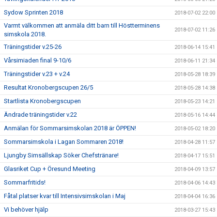
Sydow Sprinten 2018
2018-07-02 22:00
Varmt välkommen att anmäla ditt barn till Höstterminens
2018-07-02 11:26
simskola 2018.
Träningstider v.25-26
2018-06-14 15:41
Vårsimiaden final 9-10/6
2018-06-11 21:34
Träningstider v.23 + v.24
2018-05-28 18:39
Resultat Kronobergscupen 26/5
2018-05-28 14:38
Startlista Kronobergscupen
2018-05-23 14:21
Ändrade träningstider v.22
2018-05-16 14:44
Anmälan för Sommarsimskolan 2018 är ÖPPEN!
2018-05-02 18:20
Sommarsimskola i Lagan Sommaren 2018!
2018-04-28 11:57
Ljungby Simsällskap Söker Chefstränare!
2018-04-17 15:51
Glasriket Cup + Öresund Meeting
2018-04-09 13:57
Sommarfritids!
2018-04-06 14:43
Fåtal platser kvar till Intensivsimskolan i Maj
2018-04-04 16:36
Vi behöver hjälp
2018-03-27 15:43