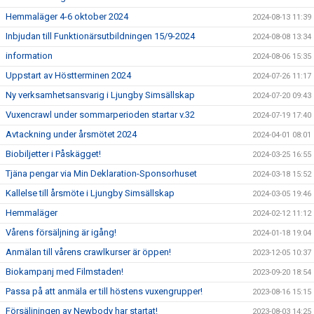
Hemmaläger 4-6 oktober 2024
2024-08-13 11:39
Inbjudan till Funktionärsutbildningen 15/9-2024
2024-08-08 13:34
information
2024-08-06 15:35
Uppstart av Höstterminen 2024
2024-07-26 11:17
Ny verksamhetsansvarig i Ljungby Simsällskap
2024-07-20 09:43
Vuxencrawl under sommarperioden startar v.32
2024-07-19 17:40
Avtackning under årsmötet 2024
2024-04-01 08:01
Biobiljetter i Påskägget!
2024-03-25 16:55
Tjäna pengar via Min Deklaration-Sponsorhuset
2024-03-18 15:52
Kallelse till årsmöte i Ljungby Simsällskap
2024-03-05 19:46
Hemmaläger
2024-02-12 11:12
Vårens försäljning är igång!
2024-01-18 19:04
Anmälan till vårens crawlkurser är öppen!
2023-12-05 10:37
Biokampanj med Filmstaden!
2023-09-20 18:54
Passa på att anmäla er till höstens vuxengrupper!
2023-08-16 15:15
Försäljningen av Newbody har startat!
2023-08-03 14:25