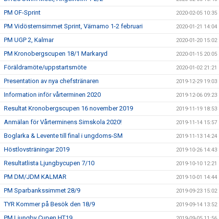
PM OF-Sprint
2020-02-05 10:35
PM Vidösternsimmet Sprint, Värnamo 1-2 februari
2020-01-21 14:04
PM UGP 2, Kalmar
2020-01-20 15:02
PM Kronobergscupen 18/1 Markaryd
2020-01-15 20:05
Föräldramöte/uppstartsmöte
2020-01-02 21:21
Presentation av nya chefstränaren
2019-12-29 19:03
Information inför vårterminen 2020
2019-12-06 09:23
Resultat Kronobergscupen 16 november 2019
2019-11-19 18:53
Anmälan för Vårterminens Simskola 2020!
2019-11-14 15:57
Boglarka & Levente till final i ungdoms-SM
2019-11-13 14:24
Höstlovsträningar 2019
2019-10-26 14:43
Resultatlista Ljungbycupen 7/10
2019-10-10 12:21
PM DM/JDM KALMAR
2019-10-01 14:44
PM Sparbankssimmet 28/9
2019-09-23 15:02
TYR Kommer på Besök den 18/9
2019-09-14 13:52
PM Ljungby Cupen HT19
2019-09-05 11:56