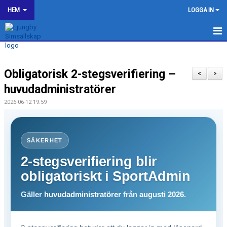
HEM
LOGGA IN
LJUNGBY SIMSÄLLSKAP
Obligatorisk 2-stegsverifiering –
OM KLUBBEN
<
>
huvudadministratörer
BILDGALLERI
2026-06-12 19:59
KONTAKT
SPONSORER
SÄKERHET
2-stegsverifiering blir
KALENDER
obligatoriskt i SportAdmin
WEBSHOP
Gäller
huvudadministratörer
från
augusti 2026
.
HJÄLP TILL I LJUNGBY SS