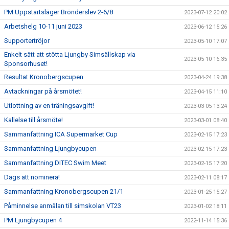
PM Uppstartsläger Brönderslev 2-6/8
2023-07-12 20:02
Arbetshelg 10-11 juni 2023
2023-06-12 15:26
Supportertröjor
2023-05-10 17:07
Enkelt sätt att stötta Ljungby Simsällskap via
2023-05-10 16:35
Sponsorhuset!
Resultat Kronobergscupen
2023-04-24 19:38
Avtackningar på årsmötet!
2023-04-15 11:10
Utlottning av en träningsavgift!
2023-03-05 13:24
Kallelse till årsmöte!
2023-03-01 08:40
Sammanfattning ICA Supermarket Cup
2023-02-15 17:23
Sammanfattning Ljungbycupen
2023-02-15 17:23
Sammanfattning DITEC Swim Meet
2023-02-15 17:20
Dags att nominera!
2023-02-11 08:17
Sammanfattning Kronobergscupen 21/1
2023-01-25 15:27
Påminnelse anmälan till simskolan VT23
2023-01-02 18:11
PM Ljungbycupen 4
2022-11-14 15:36