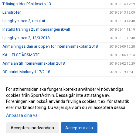
Träningstider Påsklovet v.13
2018-03-14 17:29
Länstrofén
2018-03-13 15:09
Ljungbycupen 2, resultat
2018-03-13 14:48
Inställd träning i 25 m bassängen ikväll
2018-03-11 11:19
Ljungbycupen 2, 12/3 2018
2018-03-11 10:40
Anmälningssidan är öppen för Intensivsimskolan 2018
2018-03-09 10:28
KALLELSE ÅRSMÖTE
2018-03-04 13:14
Anmälan till Intensivsimskolan 2018
2018-03-02 10:29
OF-sprint Markaryd 17/2-18
2018-02-19 18:41
Simskolan har Sportlov
2018-02-19 09:38
Resultat Ljungbycupen 12/2
För att hemsidan ska fungera korrekt använder vi nödvändiga
2018-02-13 14:47
cookies från SportAdmin. Dessa går inte att stänga av.
Länktips simutrustning - Bra!!
2017-09-08 13:31
Föreningen kan också använda frivilliga cookies, t.ex. för statistik
eller marknadsföring. Du väljer själv om du vill acceptera dessa.
Anpassa dina val
Cookie-inställningar
Gå till Webbversion
Acceptera nödvändiga
Acceptera alla