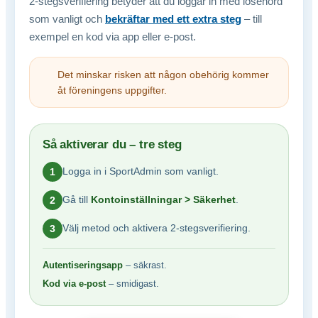
2-stegsverifiering betyder att du loggar in med lösenord
som vanligt och
bekräftar med ett extra steg
– till
exempel en kod via app eller e-post.
Det minskar risken att någon obehörig kommer
åt föreningens uppgifter.
Så aktiverar du – tre steg
Logga in i SportAdmin som vanligt.
1
Gå till
Kontoinställningar > Säkerhet
.
2
Välj metod och aktivera 2-stegsverifiering.
3
Autentiseringsapp
– säkrast.
Kod via e-post
– smidigast.