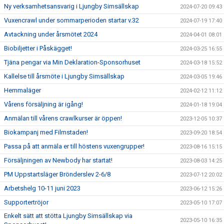
Ny verksamhetsansvarig i Ljungby Simsällskap
2024-07-20 09:43
Vuxencrawl under sommarperioden startar v.32
2024-07-19 17:40
Avtackning under årsmötet 2024
2024-04-01 08:01
Biobiljetter i Påskägget!
2024-03-25 16:55
Tjäna pengar via Min Deklaration-Sponsorhuset
2024-03-18 15:52
Kallelse till årsmöte i Ljungby Simsällskap
2024-03-05 19:46
Hemmaläger
2024-02-12 11:12
Vårens försäljning är igång!
2024-01-18 19:04
Anmälan till vårens crawlkurser är öppen!
2023-12-05 10:37
Biokampanj med Filmstaden!
2023-09-20 18:54
Passa på att anmäla er till höstens vuxengrupper!
2023-08-16 15:15
Försäljningen av Newbody har startat!
2023-08-03 14:25
PM Uppstartsläger Brönderslev 2-6/8
2023-07-12 20:02
Arbetshelg 10-11 juni 2023
2023-06-12 15:26
Supportertröjor
2023-05-10 17:07
Enkelt sätt att stötta Ljungby Simsällskap via
2023-05-10 16:35