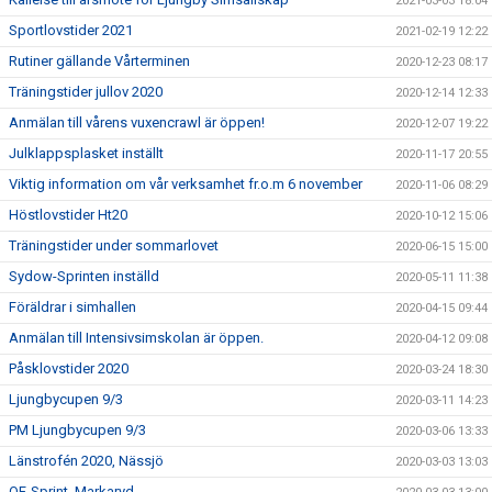
2021-03-03 18:04
Sportlovstider 2021
2021-02-19 12:22
Rutiner gällande Vårterminen
2020-12-23 08:17
Träningstider jullov 2020
2020-12-14 12:33
Anmälan till vårens vuxencrawl är öppen!
2020-12-07 19:22
Julklappsplasket inställt
2020-11-17 20:55
Viktig information om vår verksamhet fr.o.m 6 november
2020-11-06 08:29
Höstlovstider Ht20
2020-10-12 15:06
Träningstider under sommarlovet
2020-06-15 15:00
Sydow-Sprinten inställd
2020-05-11 11:38
Föräldrar i simhallen
2020-04-15 09:44
Anmälan till Intensivsimskolan är öppen.
2020-04-12 09:08
Påsklovstider 2020
2020-03-24 18:30
Ljungbycupen 9/3
2020-03-11 14:23
PM Ljungbycupen 9/3
2020-03-06 13:33
Länstrofén 2020, Nässjö
2020-03-03 13:03
OF-Sprint, Markaryd