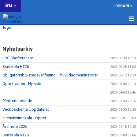
HEM
LOGGA IN
LJUNGBY SIMSÄLLSKAP
OM KLUBBEN
Nyhetsarkiv
BILDGALLERI
LSS Chefstränare
2026-06-30 12:13
Simskola HT26
2026-06-28 18:03
KONTAKT
Obligatorisk 2-stegsverifiering – huvudadministratörer
2026-06-12 19:59
Öppet vatten - Ny sida
SPONSORER
2026-06-08 20:13
2026-04-02 19:46
KALENDER
Påsk erbjudande
2026-03-30 20:16
Veckoschema Uppdaterat
2026-03-30 19:25
WEBSHOP
Intensivsimskola - Öppet
2026-03-01 08:03
HJÄLP TILL I LJUNGBY SS
Årsmöte 2026
2026-02-18 14:25
Simskola VT26
2026-01-08 09:06