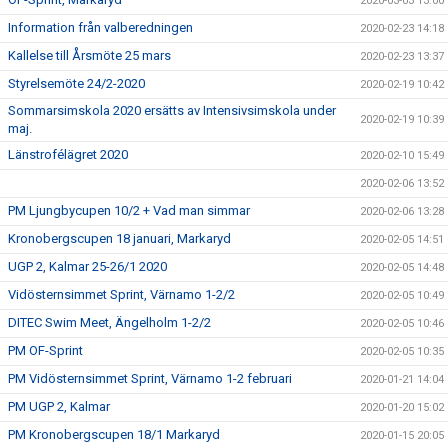
2020-03-03 13:00
Information från valberedningen
2020-02-23 14:18
Kallelse till Årsmöte 25 mars
2020-02-23 13:37
Styrelsemöte 24/2-2020
2020-02-19 10:42
Sommarsimskola 2020 ersätts av Intensivsimskola under
2020-02-19 10:39
maj.
Länstrofélägret 2020
2020-02-10 15:49
2020-02-06 13:52
PM Ljungbycupen 10/2 + Vad man simmar
2020-02-06 13:28
Kronobergscupen 18 januari, Markaryd
2020-02-05 14:51
UGP 2, Kalmar 25-26/1 2020
2020-02-05 14:48
Vidösternsimmet Sprint, Värnamo 1-2/2
2020-02-05 10:49
DITEC Swim Meet, Ängelholm 1-2/2
2020-02-05 10:46
PM OF-Sprint
2020-02-05 10:35
PM Vidösternsimmet Sprint, Värnamo 1-2 februari
2020-01-21 14:04
PM UGP 2, Kalmar
2020-01-20 15:02
PM Kronobergscupen 18/1 Markaryd
2020-01-15 20:05