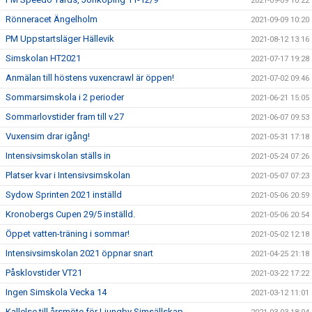
2021-09-09 10:22
Rönneracet Ängelholm
2021-09-09 10:20
PM Uppstartsläger Hällevik
2021-08-12 13:16
Simskolan HT2021
2021-07-17 19:28
Anmälan till höstens vuxencrawl är öppen!
2021-07-02 09:46
Sommarsimskola i 2 perioder
2021-06-21 15:05
Sommarlovstider fram till v.27
2021-06-07 09:53
Vuxensim drar igång!
2021-05-31 17:18
Intensivsimskolan ställs in
2021-05-24 07:26
Platser kvar i Intensivsimskolan
2021-05-07 07:23
Sydow Sprinten 2021 inställd
2021-05-06 20:59
Kronobergs Cupen 29/5 inställd.
2021-05-06 20:54
Öppet vatten-träning i sommar!
2021-05-02 12:18
Intensivsimskolan 2021 öppnar snart
2021-04-25 21:18
Påsklovstider VT21
2021-03-22 17:22
Ingen Simskola Vecka 14
2021-03-12 11:01
Kallelse till årsmöte för Ljungby Simsällskap