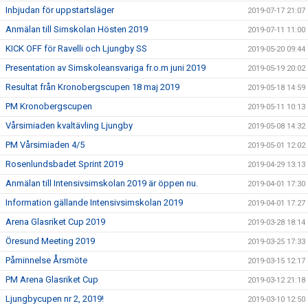
Inbjudan för uppstartsläger
2019-07-17 21:07
Anmälan till Simskolan Hösten 2019
2019-07-11 11:00
KICK OFF för Ravelli och Ljungby SS
2019-05-20 09:44
Presentation av Simskoleansvariga fr.o.m juni 2019
2019-05-19 20:02
Resultat från Kronobergscupen 18 maj 2019
2019-05-18 14:59
PM Kronobergscupen
2019-05-11 10:13
Vårsimiaden kvaltävling Ljungby
2019-05-08 14:32
PM Vårsimiaden 4/5
2019-05-01 12:02
Rosenlundsbadet Sprint 2019
2019-04-29 13:13
Anmälan till Intensivsimskolan 2019 är öppen nu.
2019-04-01 17:30
Information gällande Intensivsimskolan 2019
2019-04-01 17:27
Arena Glasriket Cup 2019
2019-03-28 18:14
Öresund Meeting 2019
2019-03-25 17:33
Påminnelse Årsmöte
2019-03-15 12:17
PM Arena Glasriket Cup
2019-03-12 21:18
Ljungbycupen nr 2, 2019!
2019-03-10 12:50