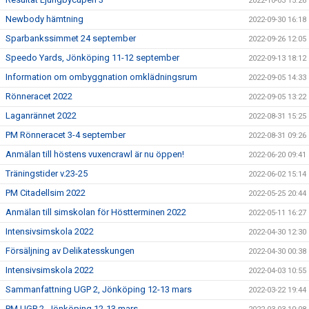
2022-10-03 15:26
Newbody hämtning
2022-09-30 16:18
Sparbankssimmet 24 september
2022-09-26 12:05
Speedo Yards, Jönköping 11-12 september
2022-09-13 18:12
Information om ombyggnation omklädningsrum
2022-09-05 14:33
Rönneracet 2022
2022-09-05 13:22
Laganrännet 2022
2022-08-31 15:25
PM Rönneracet 3-4 september
2022-08-31 09:26
Anmälan till höstens vuxencrawl är nu öppen!
2022-06-20 09:41
Träningstider v.23-25
2022-06-02 15:14
PM Citadellsim 2022
2022-05-25 20:44
Anmälan till simskolan för Höstterminen 2022
2022-05-11 16:27
Intensivsimskola 2022
2022-04-30 12:30
Försäljning av Delikatesskungen
2022-04-30 00:38
Intensivsimskola 2022
2022-04-03 10:55
Sammanfattning UGP 2, Jönköping 12-13 mars
2022-03-22 19:44
PM UGP 2, Jönköping 12-13 mars