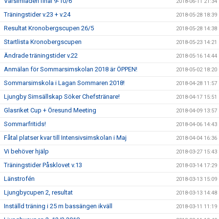
Vårsimiaden final 9-10/6
2018-06-11 21:34
Träningstider v.23 + v.24
2018-05-28 18:39
Resultat Kronobergscupen 26/5
2018-05-28 14:38
Startlista Kronobergscupen
2018-05-23 14:21
Ändrade träningstider v.22
2018-05-16 14:44
Anmälan för Sommarsimskolan 2018 är ÖPPEN!
2018-05-02 18:20
Sommarsimskola i Lagan Sommaren 2018!
2018-04-28 11:57
Ljungby Simsällskap Söker Chefstränare!
2018-04-17 15:51
Glasriket Cup + Öresund Meeting
2018-04-09 13:57
Sommarfritids!
2018-04-06 14:43
Fåtal platser kvar till Intensivsimskolan i Maj
2018-04-04 16:36
Vi behöver hjälp
2018-03-27 15:43
Träningstider Påsklovet v.13
2018-03-14 17:29
Länstrofén
2018-03-13 15:09
Ljungbycupen 2, resultat
2018-03-13 14:48
Inställd träning i 25 m bassängen ikväll
2018-03-11 11:19