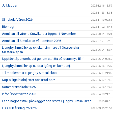
Julklappar
2025-12-16 13:59
2025-11-23 18:38
Simskola Våren 2026
2025-11-10 09:54
Biomagi
2025-11-02 15:43
Anmälan till vårens Crawlkurser öppnar i November.
2025-08-14 15:24
Anmälan till Simskolan Vårterminen 2026
2025-07-01 10:42
Ljungby Simsällskap skickar simmare till Östsvenska
2025-06-04 18:37
Mästerskapen
Upptäck Sponsorhuset genom att titta på deras nya film!
2025-06-04 09:50
Ljungby Simsällskap nu drar igång en kampanj!
2025-05-16 16:39
Till medlemmar i Ljungby Simsällskap
2025-05-11 21:00
Köp billiga biobiljetter och stöd oss!
2025-05-07 13:45
Sommarsimskola 2025
2025-04-24 16:49
Inför Öppet vatten 2025
2025-04-23 21:15
Lägg något extra i påskägget och stötta Ljungby Simsällskap!
2025-04-15
LSS 100 år idag, 250325
2025-03-25 20:59