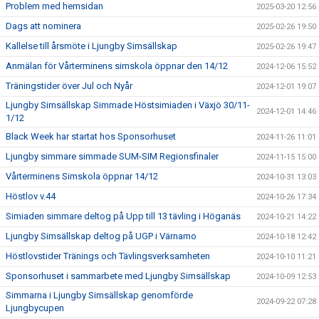
Problem med hemsidan
2025-03-20 12:56
Dags att nominera
2025-02-26 19:50
Kallelse till årsmöte i Ljungby Simsällskap
2025-02-26 19:47
Anmälan för Vårterminens simskola öppnar den 14/12
2024-12-06 15:52
Träningstider över Jul och Nyår
2024-12-01 19:07
Ljungby Simsällskap Simmade Höstsimiaden i Växjö 30/11-
2024-12-01 14:46
1/12
Black Week har startat hos Sponsorhuset
2024-11-26 11:01
Ljungby simmare simmade SUM-SIM Regionsfinaler
2024-11-15 15:00
Vårterminens Simskola öppnar 14/12
2024-10-31 13:03
Höstlov v.44
2024-10-26 17:34
Simiaden simmare deltog på Upp till 13 tävling i Höganäs
2024-10-21 14:22
Ljungby Simsällskap deltog på UGP i Värnamo
2024-10-18 12:42
Höstlovstider Tränings och Tävlingsverksamheten
2024-10-10 11:21
Sponsorhuset i sammarbete med Ljungby Simsällskap
2024-10-09 12:53
Simmarna i Ljungby Simsällskap genomförde
2024-09-22 07:28
Ljungbycupen