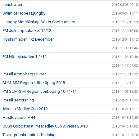
Länstrofén
2019-03-05 09:15
Swim of Hope i Ljungby
2019-03-04 17:11
Ljungby Simsällskap Söker Chefstränare
2018-12-12 19:59
PM Julklappsplasket 15/12
2018-12-10 16:00
Höstsimiaden 1-2 December
2018-12-04 11:12
2018-11-30 19:46
PM Höstsimiaden 1-2/12
2018-11-26 19:40
2018-11-17 07:02
PM till Kronobergscupen
2018-11-13 18:22
SUM-SIM Region i Jönköping 2018
2018-11-12 17:11
PM SUM-SIM Region Jönköping 10-11/11
2018-11-05 15:53
PM till samträning
2018-10-24 17:35
Alvesta Medley Cup 2018
2018-10-21 12:17
Höstlovstider V.44
2018-10-18 12:35
OBS!! Uppdaterat PM Medley Cup Alvesta 20/10
2018-10-16 17:02
Tävlingsfunktionärsutbildning
2018-10-15 07:10