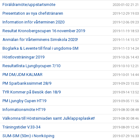
Föräldramöte/uppstartsmöte
2020-01-02 21:21
Presentation av nya chefstränaren
2019-12-29 19:03
Information inför vårterminen 2020
2019-12-06 09:23
Resultat Kronobergscupen 16 november 2019
2019-11-19 18:53
Anmälan för Vårterminens Simskola 2020!
2019-11-14 15:57
Boglarka & Levente till final i ungdoms-SM
2019-11-13 14:24
Höstlovsträningar 2019
2019-10-26 14:43
Resultatlista Ljungbycupen 7/10
2019-10-10 12:21
PM DM/JDM KALMAR
2019-10-01 14:44
PM Sparbankssimmet 28/9
2019-09-23 15:02
TYR Kommer på Besök den 18/9
2019-09-14 13:52
PM Ljungby Cupen HT19
2019-09-05 11:56
Informationsmöte HT19
2019-08-30 08:48
Välkomna till Höstsimiaden samt Julklappsplasket!
2019-08-30 08:46
Träningstider V.33-34
2019-08-09 12:45
SUM-SIM (50m) i Norrköping
2019-07-29 16:33