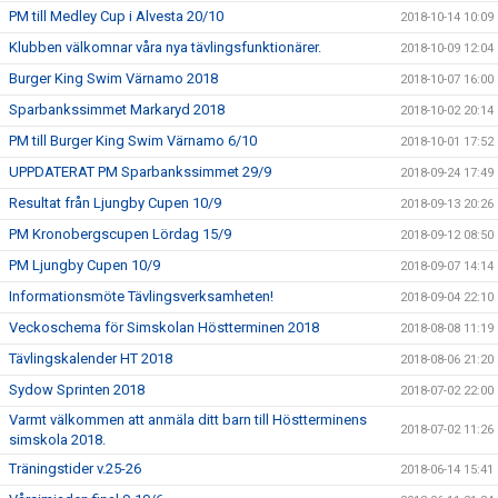
PM till Medley Cup i Alvesta 20/10
2018-10-14 10:09
Klubben välkomnar våra nya tävlingsfunktionärer.
2018-10-09 12:04
Burger King Swim Värnamo 2018
2018-10-07 16:00
Sparbankssimmet Markaryd 2018
2018-10-02 20:14
PM till Burger King Swim Värnamo 6/10
2018-10-01 17:52
UPPDATERAT PM Sparbankssimmet 29/9
2018-09-24 17:49
Resultat från Ljungby Cupen 10/9
2018-09-13 20:26
PM Kronobergscupen Lördag 15/9
2018-09-12 08:50
PM Ljungby Cupen 10/9
2018-09-07 14:14
Informationsmöte Tävlingsverksamheten!
2018-09-04 22:10
Veckoschema för Simskolan Höstterminen 2018
2018-08-08 11:19
Tävlingskalender HT 2018
2018-08-06 21:20
Sydow Sprinten 2018
2018-07-02 22:00
Varmt välkommen att anmäla ditt barn till Höstterminens
2018-07-02 11:26
simskola 2018.
Träningstider v.25-26
2018-06-14 15:41