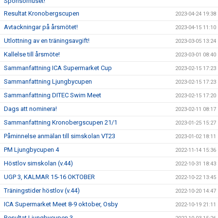
Sponsorhuset!
Resultat Kronobergscupen
2023-04-24 19:38
Avtackningar på årsmötet!
2023-04-15 11:10
Utlottning av en träningsavgift!
2023-03-05 13:24
Kallelse till årsmöte!
2023-03-01 08:40
Sammanfattning ICA Supermarket Cup
2023-02-15 17:23
Sammanfattning Ljungbycupen
2023-02-15 17:23
Sammanfattning DITEC Swim Meet
2023-02-15 17:20
Dags att nominera!
2023-02-11 08:17
Sammanfattning Kronobergscupen 21/1
2023-01-25 15:27
Påminnelse anmälan till simskolan VT23
2023-01-02 18:11
PM Ljungbycupen 4
2022-11-14 15:36
Höstlov simskolan (v.44)
2022-10-31 18:43
UGP 3, KALMAR 15-16 OKTOBER
2022-10-22 13:45
Träningstider höstlov (v.44)
2022-10-20 14:47
ICA Supermarket Meet 8-9 oktober, Osby
2022-10-19 21:11
Resultat Ljungbycupen 3