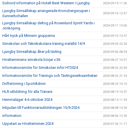
Solnord information på Hotell Best Western i Ljungby
2024-09-19 11:36
Ljungby Simsällskap arrangerade Kronobergscupen i
2024-09-16 12:47
Sunnerbohallen
Ljungby Simsällskap deltog på Rosenlund Sprint Yards i
2024-09-11 13:06
Jönköping
Hårt tryck på Minisim grupperna
2024-09-10 13:37
Simskolan och Teknikskolans träning inställd 14/9
2024-09-09 22:24
Ljungby Simsällskap åker på tävling
2024-09-06 08:33
Höstterminens simskola börjar v.36
2024-08-27 10:57
Informationsmöte för Simskolan inför HT2024
2024-08-25 22:04
Informationsmöte för Tränings och Tävlingsverksamheten
2024-08-25 21:53
Driftstörning i SportAdmin
2024-08-23 10:10
HLR-utbildning för alla Tränare
2024-08-19 10:37
Hemmaläger 4-6 oktober 2024
2024-08-13 11:39
Inbjudan till Funktionärsutbildningen 15/9-2024
2024-08-08 13:34
information
2024-08-06 15:35
Uppstart av Höstterminen 2024
2024-07-26 11:17