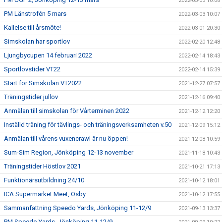
2022-03-03 10:08
PM Länstrofén 5 mars
2022-03-03 10:07
Kallelse till årsmöte!
2022-03-01 20:30
Simskolan har sportlov
2022-02-20 12:48
Ljungbycupen 14 februari 2022
2022-02-14 18:43
Sportlovstider VT22
2022-02-14 15:39
Start för Simskolan VT2022
2021-12-27 07:57
Träningstider jullov
2021-12-16 09:40
Anmälan till simskolan för Vårterminen 2022
2021-12-12 12:20
Inställd träning för tävlings- och träningsverksamheten v.50
2021-12-09 15:12
Anmälan till vårens vuxencrawl är nu öppen!
2021-12-08 10:59
Sum-Sim Region, Jönköping 12-13 november
2021-11-18 10:43
Träningstider Höstlov 2021
2021-10-21 17:13
Funktionärsutbildning 24/10
2021-10-12 18:01
ICA Supermarket Meet, Osby
2021-10-12 17:55
Sammanfattning Speedo Yards, Jönköping 11-12/9
2021-09-13 13:37
PM Speedo Yards, Jönköping 11-12/9