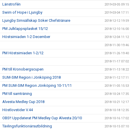
Länstrofén
2019-03-05 09:15
Swim of Hope i Ljungby
2019-03-04 17:11
Ljungby Simsällskap Söker Chefstränare
2018-12-12 19:59
PM Julklappsplasket 15/12
2018-12-10 16:00
Höstsimiaden 1-2 December
2018-12-04 11:12
2018-11-30 19:46
PM Höstsimiaden 1-2/12
2018-11-26 19:40
2018-11-17 07:02
PM till Kronobergscupen
2018-11-13 18:22
SUM-SIM Region i Jönköping 2018
2018-11-12 17:11
PM SUM-SIM Region Jönköping 10-11/11
2018-11-05 15:53
PM till samträning
2018-10-24 17:35
Alvesta Medley Cup 2018
2018-10-21 12:17
Höstlovstider V.44
2018-10-18 12:35
OBS!! Uppdaterat PM Medley Cup Alvesta 20/10
2018-10-16 17:02
Tävlingsfunktionärsutbildning
2018-10-15 07:10