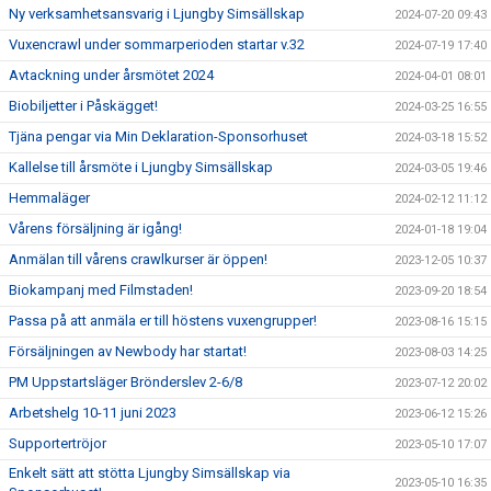
Ny verksamhetsansvarig i Ljungby Simsällskap
2024-07-20 09:43
Vuxencrawl under sommarperioden startar v.32
2024-07-19 17:40
Avtackning under årsmötet 2024
2024-04-01 08:01
Biobiljetter i Påskägget!
2024-03-25 16:55
Tjäna pengar via Min Deklaration-Sponsorhuset
2024-03-18 15:52
Kallelse till årsmöte i Ljungby Simsällskap
2024-03-05 19:46
Hemmaläger
2024-02-12 11:12
Vårens försäljning är igång!
2024-01-18 19:04
Anmälan till vårens crawlkurser är öppen!
2023-12-05 10:37
Biokampanj med Filmstaden!
2023-09-20 18:54
Passa på att anmäla er till höstens vuxengrupper!
2023-08-16 15:15
Försäljningen av Newbody har startat!
2023-08-03 14:25
PM Uppstartsläger Brönderslev 2-6/8
2023-07-12 20:02
Arbetshelg 10-11 juni 2023
2023-06-12 15:26
Supportertröjor
2023-05-10 17:07
Enkelt sätt att stötta Ljungby Simsällskap via
2023-05-10 16:35