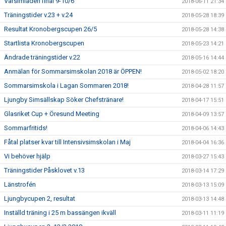
Vårsimiaden final 9-10/6
2018-06-11 21:34
Träningstider v.23 + v.24
2018-05-28 18:39
Resultat Kronobergscupen 26/5
2018-05-28 14:38
Startlista Kronobergscupen
2018-05-23 14:21
Ändrade träningstider v.22
2018-05-16 14:44
Anmälan för Sommarsimskolan 2018 är ÖPPEN!
2018-05-02 18:20
Sommarsimskola i Lagan Sommaren 2018!
2018-04-28 11:57
Ljungby Simsällskap Söker Chefstränare!
2018-04-17 15:51
Glasriket Cup + Öresund Meeting
2018-04-09 13:57
Sommarfritids!
2018-04-06 14:43
Fåtal platser kvar till Intensivsimskolan i Maj
2018-04-04 16:36
Vi behöver hjälp
2018-03-27 15:43
Träningstider Påsklovet v.13
2018-03-14 17:29
Länstrofén
2018-03-13 15:09
Ljungbycupen 2, resultat
2018-03-13 14:48
Inställd träning i 25 m bassängen ikväll
2018-03-11 11:19