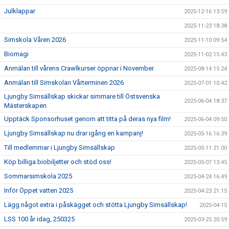
Julklappar
2025-12-16 13:59
2025-11-23 18:38
Simskola Våren 2026
2025-11-10 09:54
Biomagi
2025-11-02 15:43
Anmälan till vårens Crawlkurser öppnar i November.
2025-08-14 15:24
Anmälan till Simskolan Vårterminen 2026
2025-07-01 10:42
Ljungby Simsällskap skickar simmare till Östsvenska
2025-06-04 18:37
Mästerskapen
Upptäck Sponsorhuset genom att titta på deras nya film!
2025-06-04 09:50
Ljungby Simsällskap nu drar igång en kampanj!
2025-05-16 16:39
Till medlemmar i Ljungby Simsällskap
2025-05-11 21:00
Köp billiga biobiljetter och stöd oss!
2025-05-07 13:45
Sommarsimskola 2025
2025-04-24 16:49
Inför Öppet vatten 2025
2025-04-23 21:15
Lägg något extra i påskägget och stötta Ljungby Simsällskap!
2025-04-15
LSS 100 år idag, 250325
2025-03-25 20:59