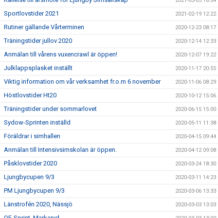
2021-03-03 18:04
Sportlovstider 2021
2021-02-19 12:22
Rutiner gällande Vårterminen
2020-12-23 08:17
Träningstider jullov 2020
2020-12-14 12:33
Anmälan till vårens vuxencrawl är öppen!
2020-12-07 19:22
Julklappsplasket inställt
2020-11-17 20:55
Viktig information om vår verksamhet fr.o.m 6 november
2020-11-06 08:29
Höstlovstider Ht20
2020-10-12 15:06
Träningstider under sommarlovet
2020-06-15 15:00
Sydow-Sprinten inställd
2020-05-11 11:38
Föräldrar i simhallen
2020-04-15 09:44
Anmälan till Intensivsimskolan är öppen.
2020-04-12 09:08
Påsklovstider 2020
2020-03-24 18:30
Ljungbycupen 9/3
2020-03-11 14:23
PM Ljungbycupen 9/3
2020-03-06 13:33
Länstrofén 2020, Nässjö
2020-03-03 13:03
OF-Sprint, Markaryd