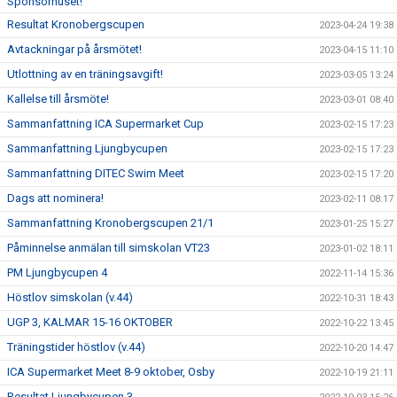
Sponsorhuset!
Resultat Kronobergscupen
2023-04-24 19:38
Avtackningar på årsmötet!
2023-04-15 11:10
Utlottning av en träningsavgift!
2023-03-05 13:24
Kallelse till årsmöte!
2023-03-01 08:40
Sammanfattning ICA Supermarket Cup
2023-02-15 17:23
Sammanfattning Ljungbycupen
2023-02-15 17:23
Sammanfattning DITEC Swim Meet
2023-02-15 17:20
Dags att nominera!
2023-02-11 08:17
Sammanfattning Kronobergscupen 21/1
2023-01-25 15:27
Påminnelse anmälan till simskolan VT23
2023-01-02 18:11
PM Ljungbycupen 4
2022-11-14 15:36
Höstlov simskolan (v.44)
2022-10-31 18:43
UGP 3, KALMAR 15-16 OKTOBER
2022-10-22 13:45
Träningstider höstlov (v.44)
2022-10-20 14:47
ICA Supermarket Meet 8-9 oktober, Osby
2022-10-19 21:11
Resultat Ljungbycupen 3