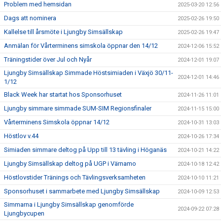
Problem med hemsidan
2025-03-20 12:56
Dags att nominera
2025-02-26 19:50
Kallelse till årsmöte i Ljungby Simsällskap
2025-02-26 19:47
Anmälan för Vårterminens simskola öppnar den 14/12
2024-12-06 15:52
Träningstider över Jul och Nyår
2024-12-01 19:07
Ljungby Simsällskap Simmade Höstsimiaden i Växjö 30/11-
2024-12-01 14:46
1/12
Black Week har startat hos Sponsorhuset
2024-11-26 11:01
Ljungby simmare simmade SUM-SIM Regionsfinaler
2024-11-15 15:00
Vårterminens Simskola öppnar 14/12
2024-10-31 13:03
Höstlov v.44
2024-10-26 17:34
Simiaden simmare deltog på Upp till 13 tävling i Höganäs
2024-10-21 14:22
Ljungby Simsällskap deltog på UGP i Värnamo
2024-10-18 12:42
Höstlovstider Tränings och Tävlingsverksamheten
2024-10-10 11:21
Sponsorhuset i sammarbete med Ljungby Simsällskap
2024-10-09 12:53
Simmarna i Ljungby Simsällskap genomförde
2024-09-22 07:28
Ljungbycupen