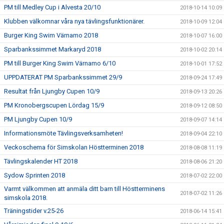
PM till Medley Cup i Alvesta 20/10
2018-10-14 10:09
Klubben välkomnar våra nya tävlingsfunktionärer.
2018-10-09 12:04
Burger King Swim Värnamo 2018
2018-10-07 16:00
Sparbankssimmet Markaryd 2018
2018-10-02 20:14
PM till Burger King Swim Värnamo 6/10
2018-10-01 17:52
UPPDATERAT PM Sparbankssimmet 29/9
2018-09-24 17:49
Resultat från Ljungby Cupen 10/9
2018-09-13 20:26
PM Kronobergscupen Lördag 15/9
2018-09-12 08:50
PM Ljungby Cupen 10/9
2018-09-07 14:14
Informationsmöte Tävlingsverksamheten!
2018-09-04 22:10
Veckoschema för Simskolan Höstterminen 2018
2018-08-08 11:19
Tävlingskalender HT 2018
2018-08-06 21:20
Sydow Sprinten 2018
2018-07-02 22:00
Varmt välkommen att anmäla ditt barn till Höstterminens
2018-07-02 11:26
simskola 2018.
Träningstider v.25-26
2018-06-14 15:41