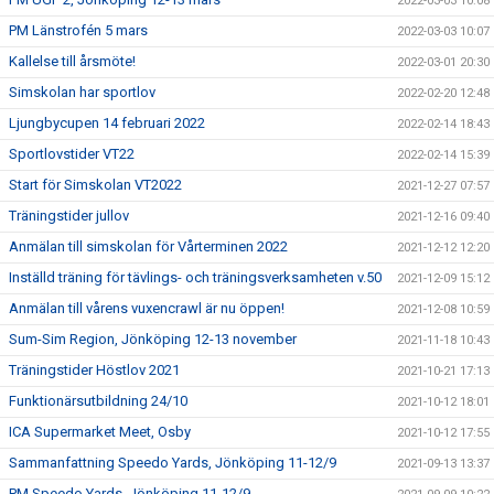
2022-03-03 10:08
PM Länstrofén 5 mars
2022-03-03 10:07
Kallelse till årsmöte!
2022-03-01 20:30
Simskolan har sportlov
2022-02-20 12:48
Ljungbycupen 14 februari 2022
2022-02-14 18:43
Sportlovstider VT22
2022-02-14 15:39
Start för Simskolan VT2022
2021-12-27 07:57
Träningstider jullov
2021-12-16 09:40
Anmälan till simskolan för Vårterminen 2022
2021-12-12 12:20
Inställd träning för tävlings- och träningsverksamheten v.50
2021-12-09 15:12
Anmälan till vårens vuxencrawl är nu öppen!
2021-12-08 10:59
Sum-Sim Region, Jönköping 12-13 november
2021-11-18 10:43
Träningstider Höstlov 2021
2021-10-21 17:13
Funktionärsutbildning 24/10
2021-10-12 18:01
ICA Supermarket Meet, Osby
2021-10-12 17:55
Sammanfattning Speedo Yards, Jönköping 11-12/9
2021-09-13 13:37
PM Speedo Yards, Jönköping 11-12/9