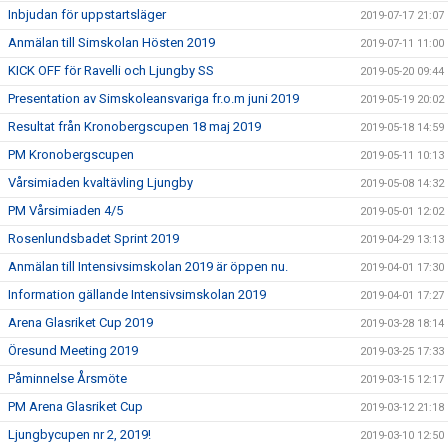
Inbjudan för uppstartsläger
2019-07-17 21:07
Anmälan till Simskolan Hösten 2019
2019-07-11 11:00
KICK OFF för Ravelli och Ljungby SS
2019-05-20 09:44
Presentation av Simskoleansvariga fr.o.m juni 2019
2019-05-19 20:02
Resultat från Kronobergscupen 18 maj 2019
2019-05-18 14:59
PM Kronobergscupen
2019-05-11 10:13
Vårsimiaden kvaltävling Ljungby
2019-05-08 14:32
PM Vårsimiaden 4/5
2019-05-01 12:02
Rosenlundsbadet Sprint 2019
2019-04-29 13:13
Anmälan till Intensivsimskolan 2019 är öppen nu.
2019-04-01 17:30
Information gällande Intensivsimskolan 2019
2019-04-01 17:27
Arena Glasriket Cup 2019
2019-03-28 18:14
Öresund Meeting 2019
2019-03-25 17:33
Påminnelse Årsmöte
2019-03-15 12:17
PM Arena Glasriket Cup
2019-03-12 21:18
Ljungbycupen nr 2, 2019!
2019-03-10 12:50