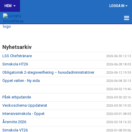
HEM
LOGGA IN
LJUNGBY SIMSÄLLSKAP
OM KLUBBEN
Nyhetsarkiv
BILDGALLERI
LSS Chefstränare
2026-06-30 12:13
Simskola HT26
2026-06-28 18:03
KONTAKT
Obligatorisk 2-stegsverifiering – huvudadministratörer
2026-06-12 19:59
Öppet vatten - Ny sida
SPONSORER
2026-06-08 20:13
2026-04-02 19:46
KALENDER
Påsk erbjudande
2026-03-30 20:16
Veckoschema Uppdaterat
2026-03-30 19:25
WEBSHOP
Intensivsimskola - Öppet
2026-03-01 08:03
HJÄLP TILL I LJUNGBY SS
Årsmöte 2026
2026-02-18 14:25
Simskola VT26
2026-01-08 09:06