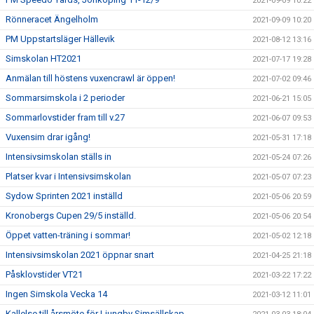
2021-09-09 10:22
Rönneracet Ängelholm
2021-09-09 10:20
PM Uppstartsläger Hällevik
2021-08-12 13:16
Simskolan HT2021
2021-07-17 19:28
Anmälan till höstens vuxencrawl är öppen!
2021-07-02 09:46
Sommarsimskola i 2 perioder
2021-06-21 15:05
Sommarlovstider fram till v.27
2021-06-07 09:53
Vuxensim drar igång!
2021-05-31 17:18
Intensivsimskolan ställs in
2021-05-24 07:26
Platser kvar i Intensivsimskolan
2021-05-07 07:23
Sydow Sprinten 2021 inställd
2021-05-06 20:59
Kronobergs Cupen 29/5 inställd.
2021-05-06 20:54
Öppet vatten-träning i sommar!
2021-05-02 12:18
Intensivsimskolan 2021 öppnar snart
2021-04-25 21:18
Påsklovstider VT21
2021-03-22 17:22
Ingen Simskola Vecka 14
2021-03-12 11:01
Kallelse till årsmöte för Ljungby Simsällskap