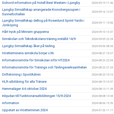
Solnord information på Hotell Best Western i Ljungby
2024-09-19 11:36
Ljungby Simsällskap arrangerade Kronobergscupen i
2024-09-16 12:47
Sunnerbohallen
Ljungby Simsällskap deltog på Rosenlund Sprint Yards i
2024-09-11 13:06
Jönköping
Hårt tryck på Minisim grupperna
2024-09-10 13:37
Simskolan och Teknikskolans träning inställd 14/9
2024-09-09 22:24
Ljungby Simsällskap åker på tävling
2024-09-06 08:33
Höstterminens simskola börjar v.36
2024-08-27 10:57
Informationsmöte för Simskolan inför HT2024
2024-08-25 22:04
Informationsmöte för Tränings och Tävlingsverksamheten
2024-08-25 21:53
Driftstörning i SportAdmin
2024-08-23 10:10
HLR-utbildning för alla Tränare
2024-08-19 10:37
Hemmaläger 4-6 oktober 2024
2024-08-13 11:39
Inbjudan till Funktionärsutbildningen 15/9-2024
2024-08-08 13:34
information
2024-08-06 15:35
Uppstart av Höstterminen 2024
2024-07-26 11:17