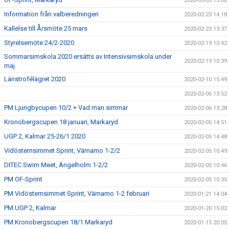
2020-03-03 13:00
Information från valberedningen
2020-02-23 14:18
Kallelse till Årsmöte 25 mars
2020-02-23 13:37
Styrelsemöte 24/2-2020
2020-02-19 10:42
Sommarsimskola 2020 ersätts av Intensivsimskola under
2020-02-19 10:39
maj.
Länstrofélägret 2020
2020-02-10 15:49
2020-02-06 13:52
PM Ljungbycupen 10/2 + Vad man simmar
2020-02-06 13:28
Kronobergscupen 18 januari, Markaryd
2020-02-05 14:51
UGP 2, Kalmar 25-26/1 2020
2020-02-05 14:48
Vidösternsimmet Sprint, Värnamo 1-2/2
2020-02-05 10:49
DITEC Swim Meet, Ängelholm 1-2/2
2020-02-05 10:46
PM OF-Sprint
2020-02-05 10:35
PM Vidösternsimmet Sprint, Värnamo 1-2 februari
2020-01-21 14:04
PM UGP 2, Kalmar
2020-01-20 15:02
PM Kronobergscupen 18/1 Markaryd
2020-01-15 20:05