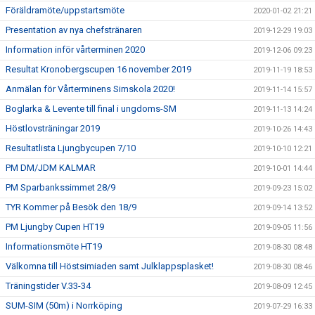
Föräldramöte/uppstartsmöte
2020-01-02 21:21
Presentation av nya chefstränaren
2019-12-29 19:03
Information inför vårterminen 2020
2019-12-06 09:23
Resultat Kronobergscupen 16 november 2019
2019-11-19 18:53
Anmälan för Vårterminens Simskola 2020!
2019-11-14 15:57
Boglarka & Levente till final i ungdoms-SM
2019-11-13 14:24
Höstlovsträningar 2019
2019-10-26 14:43
Resultatlista Ljungbycupen 7/10
2019-10-10 12:21
PM DM/JDM KALMAR
2019-10-01 14:44
PM Sparbankssimmet 28/9
2019-09-23 15:02
TYR Kommer på Besök den 18/9
2019-09-14 13:52
PM Ljungby Cupen HT19
2019-09-05 11:56
Informationsmöte HT19
2019-08-30 08:48
Välkomna till Höstsimiaden samt Julklappsplasket!
2019-08-30 08:46
Träningstider V.33-34
2019-08-09 12:45
SUM-SIM (50m) i Norrköping
2019-07-29 16:33