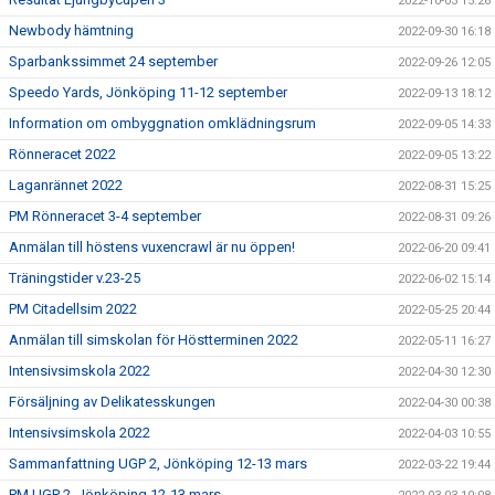
2022-10-03 15:26
Newbody hämtning
2022-09-30 16:18
Sparbankssimmet 24 september
2022-09-26 12:05
Speedo Yards, Jönköping 11-12 september
2022-09-13 18:12
Information om ombyggnation omklädningsrum
2022-09-05 14:33
Rönneracet 2022
2022-09-05 13:22
Laganrännet 2022
2022-08-31 15:25
PM Rönneracet 3-4 september
2022-08-31 09:26
Anmälan till höstens vuxencrawl är nu öppen!
2022-06-20 09:41
Träningstider v.23-25
2022-06-02 15:14
PM Citadellsim 2022
2022-05-25 20:44
Anmälan till simskolan för Höstterminen 2022
2022-05-11 16:27
Intensivsimskola 2022
2022-04-30 12:30
Försäljning av Delikatesskungen
2022-04-30 00:38
Intensivsimskola 2022
2022-04-03 10:55
Sammanfattning UGP 2, Jönköping 12-13 mars
2022-03-22 19:44
PM UGP 2, Jönköping 12-13 mars