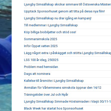
Ljungby Simsällskap skickar simmare till Östsvenska Mäste
Upptäck Sponsorhuset genom att titta på deras nya film!
Ljungby Simsällskap nu drar igång en kampanj!
Till medlemmar i Ljungby Simsällskap
Köp billiga biobiljetter och stöd oss!
Sommarsimskola 2025
Inför Öppet vatten 2025
Lägg något extra i påskägget och stötta Ljungby Simsällska
LSS 100 år idag, 250325
Problem med hemsidan
Dags att nominera
Kallelse till årsmöte i Ljungby Simsällskap
Anmälan för Vårterminens simskola öppnar den 14/12
Träningstider över Jul och Nyår
Ljungby Simsällskap Simmade Höstsimiaden i Växjö 30/11-1
Black Week har startat hos Sponsorhuset