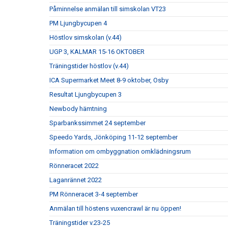
Påminnelse anmälan till simskolan VT23
PM Ljungbycupen 4
Höstlov simskolan (v.44)
UGP 3, KALMAR 15-16 OKTOBER
Träningstider höstlov (v.44)
ICA Supermarket Meet 8-9 oktober, Osby
Resultat Ljungbycupen 3
Newbody hämtning
Sparbankssimmet 24 september
Speedo Yards, Jönköping 11-12 september
Information om ombyggnation omklädningsrum
Rönneracet 2022
Laganrännet 2022
PM Rönneracet 3-4 september
Anmälan till höstens vuxencrawl är nu öppen!
Träningstider v.23-25