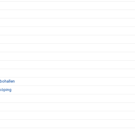
bohallen
nköping