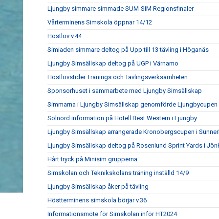
Ljungby simmare simmade SUM-SIM Regionsfinaler
Vårterminens Simskola öppnar 14/12
Höstlov v.44
Simiaden simmare deltog på Upp till 13 tävling i Höganäs
Ljungby Simsällskap deltog på UGP i Värnamo
Höstlovstider Tränings och Tävlingsverksamheten
Sponsorhuset i sammarbete med Ljungby Simsällskap
Simmarna i Ljungby Simsällskap genomförde Ljungbycupen
Solnord information på Hotell Best Western i Ljungby
Ljungby Simsällskap arrangerade Kronobergscupen i Sunner
Ljungby Simsällskap deltog på Rosenlund Sprint Yards i Jö
Hårt tryck på Minisim grupperna
Simskolan och Teknikskolans träning inställd 14/9
Ljungby Simsällskap åker på tävling
Höstterminens simskola börjar v.36
Informationsmöte för Simskolan inför HT2024