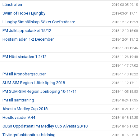
Länstrofén
2019-03-05 09:15
Swim of Hope i Ljungby
2019-03-04 17:11
Ljungby Simsällskap Söker Chefstränare
2018-12-12 19:59
PM Julklappsplasket 15/12
2018-12-10 16:00
Höstsimiaden 1-2 December
2018-12-04 11:12
2018-11-30 19:46
PM Höstsimiaden 1-2/12
2018-11-26 19:40
2018-11-17 07:02
PM till Kronobergscupen
2018-11-13 18:22
SUM-SIM Region i Jönköping 2018
2018-11-12 17:11
PM SUM-SIM Region Jönköping 10-11/11
2018-11-05 15:53
PM till samträning
2018-10-24 17:35
Alvesta Medley Cup 2018
2018-10-21 12:17
Höstlovstider V.44
2018-10-18 12:35
OBS!! Uppdaterat PM Medley Cup Alvesta 20/10
2018-10-16 17:02
Tävlingsfunktionärsutbildning
2018-10-15 07:10