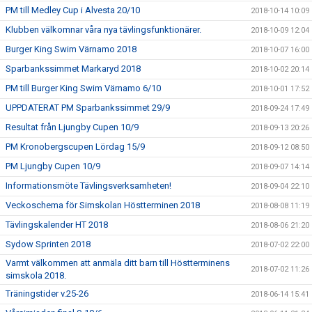
PM till Medley Cup i Alvesta 20/10
2018-10-14 10:09
Klubben välkomnar våra nya tävlingsfunktionärer.
2018-10-09 12:04
Burger King Swim Värnamo 2018
2018-10-07 16:00
Sparbankssimmet Markaryd 2018
2018-10-02 20:14
PM till Burger King Swim Värnamo 6/10
2018-10-01 17:52
UPPDATERAT PM Sparbankssimmet 29/9
2018-09-24 17:49
Resultat från Ljungby Cupen 10/9
2018-09-13 20:26
PM Kronobergscupen Lördag 15/9
2018-09-12 08:50
PM Ljungby Cupen 10/9
2018-09-07 14:14
Informationsmöte Tävlingsverksamheten!
2018-09-04 22:10
Veckoschema för Simskolan Höstterminen 2018
2018-08-08 11:19
Tävlingskalender HT 2018
2018-08-06 21:20
Sydow Sprinten 2018
2018-07-02 22:00
Varmt välkommen att anmäla ditt barn till Höstterminens
2018-07-02 11:26
simskola 2018.
Träningstider v.25-26
2018-06-14 15:41