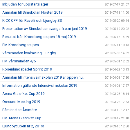
Inbjudan för uppstartsläger
2019-07-17 21:07
Anmälan till Simskolan Hösten 2019
2019-07-11 11:00
KICK OFF för Ravelli och Ljungby SS
2019-05-20 09:44
Presentation av Simskoleansvariga fr.o.m juni 2019
2019-05-19 20:02
Resultat från Kronobergscupen 18 maj 2019
2019-05-18 14:59
PM Kronobergscupen
2019-05-11 10:13
Vårsimiaden kvaltävling Ljungby
2019-05-08 14:32
PM Vårsimiaden 4/5
2019-05-01 12:02
Rosenlundsbadet Sprint 2019
2019-04-29 13:13
Anmälan till Intensivsimskolan 2019 är öppen nu.
2019-04-01 17:30
Information gällande Intensivsimskolan 2019
2019-04-01 17:27
Arena Glasriket Cup 2019
2019-03-28 18:14
Öresund Meeting 2019
2019-03-25 17:33
Påminnelse Årsmöte
2019-03-15 12:17
PM Arena Glasriket Cup
2019-03-12 21:18
Ljungbycupen nr 2, 2019!
2019-03-10 12:50