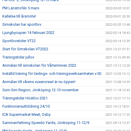
2022-03-03 10:08
PM Länstrofén 5 mars
2022-03-03 10:07
Kallelse till årsmöte!
2022-03-01 20:30
Simskolan har sportlov
2022-02-20 12:48
Ljungbycupen 14 februari 2022
2022-02-14 18:43
Sportlovstider VT22
2022-02-14 15:39
Start för Simskolan VT2022
2021-12-27 07:57
Träningstider jullov
2021-12-16 09:40
Anmälan till simskolan för Vårterminen 2022
2021-12-12 12:20
Inställd träning för tävlings- och träningsverksamheten v.50
2021-12-09 15:12
Anmälan till vårens vuxencrawl är nu öppen!
2021-12-08 10:59
Sum-Sim Region, Jönköping 12-13 november
2021-11-18 10:43
Träningstider Höstlov 2021
2021-10-21 17:13
Funktionärsutbildning 24/10
2021-10-12 18:01
ICA Supermarket Meet, Osby
2021-10-12 17:55
Sammanfattning Speedo Yards, Jönköping 11-12/9
2021-09-13 13:37
PM Speedo Yards, Jönköping 11-12/9