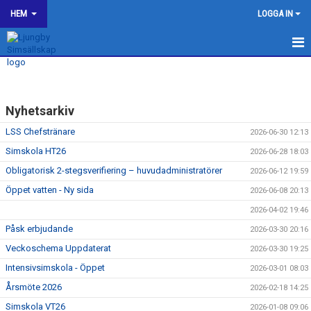
HEM
LOGGA IN
LJUNGBY SIMSÄLLSKAP
OM KLUBBEN
Nyhetsarkiv
BILDGALLERI
LSS Chefstränare
2026-06-30 12:13
Simskola HT26
2026-06-28 18:03
KONTAKT
Obligatorisk 2-stegsverifiering – huvudadministratörer
2026-06-12 19:59
Öppet vatten - Ny sida
SPONSORER
2026-06-08 20:13
2026-04-02 19:46
KALENDER
Påsk erbjudande
2026-03-30 20:16
Veckoschema Uppdaterat
2026-03-30 19:25
WEBSHOP
Intensivsimskola - Öppet
2026-03-01 08:03
HJÄLP TILL I LJUNGBY SS
Årsmöte 2026
2026-02-18 14:25
Simskola VT26
2026-01-08 09:06