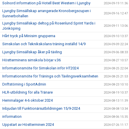
Solnord information på Hotell Best Western i Ljungby
2024-09-19 11:36
Ljungby Simsällskap arrangerade Kronobergscupen i
2024-09-16 12:47
Sunnerbohallen
Ljungby Simsällskap deltog på Rosenlund Sprint Yards i
2024-09-11 13:06
Jönköping
Hårt tryck på Minisim grupperna
2024-09-10 13:37
Simskolan och Teknikskolans träning inställd 14/9
2024-09-09 22:24
Ljungby Simsällskap åker på tävling
2024-09-06 08:33
Höstterminens simskola börjar v.36
2024-08-27 10:57
Informationsmöte för Simskolan inför HT2024
2024-08-25 22:04
Informationsmöte för Tränings och Tävlingsverksamheten
2024-08-25 21:53
Driftstörning i SportAdmin
2024-08-23 10:10
HLR-utbildning för alla Tränare
2024-08-19 10:37
Hemmaläger 4-6 oktober 2024
2024-08-13 11:39
Inbjudan till Funktionärsutbildningen 15/9-2024
2024-08-08 13:34
information
2024-08-06 15:35
Uppstart av Höstterminen 2024
2024-07-26 11:17