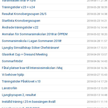
Vårsimiaden final 9-10/6
2018-06-11 21:34
Träningstider v.23 + v.24
2018-05-28 18:39
Resultat Kronobergscupen 26/5
2018-05-28 14:38
Startlista Kronobergscupen
2018-05-23 14:21
Ändrade träningstider v.22
2018-05-16 14:44
Anmälan för Sommarsimskolan 2018 är ÖPPEN!
2018-05-02 18:20
Sommarsimskola i Lagan Sommaren 2018!
2018-04-28 11:57
Ljungby Simsällskap Söker Chefstränare!
2018-04-17 15:51
Glasriket Cup + Öresund Meeting
2018-04-09 13:57
Sommarfritids!
2018-04-06 14:43
Fåtal platser kvar till Intensivsimskolan i Maj
2018-04-04 16:36
Vi behöver hjälp
2018-03-27 15:43
Träningstider Påsklovet v.13
2018-03-14 17:29
Länstrofén
2018-03-13 15:09
Ljungbycupen 2, resultat
2018-03-13 14:48
Inställd träning i 25 m bassängen ikväll
2018-03-11 11:19