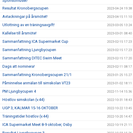
Sponsorhuset!
Resultat Kronobergscupen
2023-04-24 19:38
Avtackningar på årsmötet!
2023-04-15 11:10
Utlottning av en träningsavgift!
2023-03-05 13:24
Kallelse till årsmöte!
2023-03-01 08:40
Sammanfattning ICA Supermarket Cup
2023-02-15 17:23
Sammanfattning Ljungbycupen
2023-02-15 17:23
Sammanfattning DITEC Swim Meet
2023-02-15 17:20
Dags att nominera!
2023-02-11 08:17
Sammanfattning Kronobergscupen 21/1
2023-01-25 15:27
Påminnelse anmälan till simskolan VT23
2023-01-02 18:11
PM Ljungbycupen 4
2022-11-14 15:36
Höstlov simskolan (v.44)
2022-10-31 18:43
UGP 3, KALMAR 15-16 OKTOBER
2022-10-22 13:45
Träningstider höstlov (v.44)
2022-10-20 14:47
ICA Supermarket Meet 8-9 oktober, Osby
2022-10-19 21:11
Resultat Ljungbycupen 3