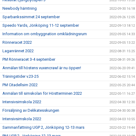
2022-10-03 15:26
Newbody hämtning
2022-09-30 16:18
Sparbankssimmet 24 september
2022-09-26 12:05
Speedo Yards, Jönköping 11-12 september
2022-09-13 18:12
Information om ombyggnation omklädningsrum
2022-09-05 14:33
Rönneracet 2022
2022-09-05 13:22
Laganrännet 2022
2022-08-31 15:25
PM Rönneracet 3-4 september
2022-08-31 09:26
Anmälan till höstens vuxencrawl är nu öppen!
2022-06-20 09:41
Träningstider v.23-25
2022-06-02 15:14
PM Citadellsim 2022
2022-05-25 20:44
Anmälan till simskolan för Höstterminen 2022
2022-05-11 16:27
Intensivsimskola 2022
2022-04-30 12:30
Försäljning av Delikatesskungen
2022-04-30 00:38
Intensivsimskola 2022
2022-04-03 10:55
Sammanfattning UGP 2, Jönköping 12-13 mars
2022-03-22 19:44
PM UGP 2, Jönköping 12-13 mars