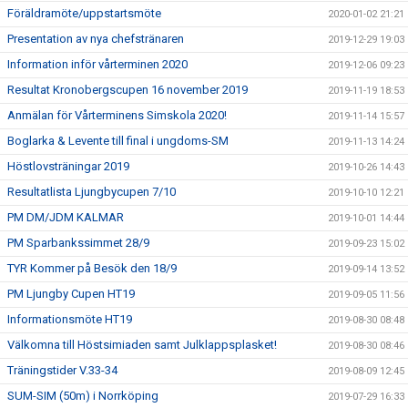
Föräldramöte/uppstartsmöte
2020-01-02 21:21
Presentation av nya chefstränaren
2019-12-29 19:03
Information inför vårterminen 2020
2019-12-06 09:23
Resultat Kronobergscupen 16 november 2019
2019-11-19 18:53
Anmälan för Vårterminens Simskola 2020!
2019-11-14 15:57
Boglarka & Levente till final i ungdoms-SM
2019-11-13 14:24
Höstlovsträningar 2019
2019-10-26 14:43
Resultatlista Ljungbycupen 7/10
2019-10-10 12:21
PM DM/JDM KALMAR
2019-10-01 14:44
PM Sparbankssimmet 28/9
2019-09-23 15:02
TYR Kommer på Besök den 18/9
2019-09-14 13:52
PM Ljungby Cupen HT19
2019-09-05 11:56
Informationsmöte HT19
2019-08-30 08:48
Välkomna till Höstsimiaden samt Julklappsplasket!
2019-08-30 08:46
Träningstider V.33-34
2019-08-09 12:45
SUM-SIM (50m) i Norrköping
2019-07-29 16:33