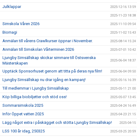
Julklappar
2025-12-16 13:59
2025-11-23 18:38
Simskola Våren 2026
2025-11-10 09:54
Biomagi
2025-11-02 15:43
Anmälan till vårens Crawlkurser öppnar i November.
2025-08-14 15:24
Anmälan till Simskolan Vårterminen 2026
2025-07-01 10:42
Ljungby Simsällskap skickar simmare till Östsvenska
2025-06-04 18:37
Mästerskapen
Upptäck Sponsorhuset genom att titta på deras nya film!
2025-06-04 09:50
Ljungby Simsällskap nu drar igång en kampanj!
2025-05-16 16:39
Till medlemmar i Ljungby Simsällskap
2025-05-11 21:00
Köp billiga biobiljetter och stöd oss!
2025-05-07 13:45
Sommarsimskola 2025
2025-04-24 16:49
Inför Öppet vatten 2025
2025-04-23 21:15
Lägg något extra i påskägget och stötta Ljungby Simsällskap!
2025-04-15
LSS 100 år idag, 250325
2025-03-25 20:59