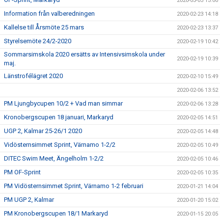
2020-03-03 13:00
Information från valberedningen
2020-02-23 14:18
Kallelse till Årsmöte 25 mars
2020-02-23 13:37
Styrelsemöte 24/2-2020
2020-02-19 10:42
Sommarsimskola 2020 ersätts av Intensivsimskola under
2020-02-19 10:39
maj.
Länstrofélägret 2020
2020-02-10 15:49
2020-02-06 13:52
PM Ljungbycupen 10/2 + Vad man simmar
2020-02-06 13:28
Kronobergscupen 18 januari, Markaryd
2020-02-05 14:51
UGP 2, Kalmar 25-26/1 2020
2020-02-05 14:48
Vidösternsimmet Sprint, Värnamo 1-2/2
2020-02-05 10:49
DITEC Swim Meet, Ängelholm 1-2/2
2020-02-05 10:46
PM OF-Sprint
2020-02-05 10:35
PM Vidösternsimmet Sprint, Värnamo 1-2 februari
2020-01-21 14:04
PM UGP 2, Kalmar
2020-01-20 15:02
PM Kronobergscupen 18/1 Markaryd
2020-01-15 20:05