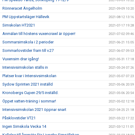
2021-09-09 10:22
Rönneracet Ängelholm
2021-09-09 10:20
PM Uppstartsläger Hällevik
2021-08-12 13:16
Simskolan HT2021
2021-07-17 19:28
Anmälan till höstens vuxencrawl är öppen!
2021-07-02 09:46
Sommarsimskola i 2 perioder
2021-06-21 15:05
Sommarlovstider fram till v.27
2021-06-07 09:53
Vuxensim drar igång!
2021-05-31 17:18
Intensivsimskolan ställs in
2021-05-24 07:26
Platser kvar i Intensivsimskolan
2021-05-07 07:23
Sydow Sprinten 2021 inställd
2021-05-06 20:59
Kronobergs Cupen 29/5 inställd.
2021-05-06 20:54
Öppet vatten-träning i sommar!
2021-05-02 12:18
Intensivsimskolan 2021 öppnar snart
2021-04-25 21:18
Påsklovstider VT21
2021-03-22 17:22
Ingen Simskola Vecka 14
2021-03-12 11:01
Kallelse till årsmöte för Ljungby Simsällskap