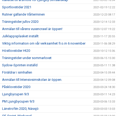
2021-03-03 18:04
Sportlovstider 2021
2021-02-19 12:22
Rutiner gällande Vårterminen
2020-12-23 08:17
Träningstider jullov 2020
2020-12-14 12:33
Anmälan till vårens vuxencrawl är öppen!
2020-12-07 19:22
Julklappsplasket inställt
2020-11-17 20:55
Viktig information om vår verksamhet fr.o.m 6 november
2020-11-06 08:29
Höstlovstider Ht20
2020-10-12 15:06
Träningstider under sommarlovet
2020-06-15 15:00
Sydow-Sprinten inställd
2020-05-11 11:38
Föräldrar i simhallen
2020-04-15 09:44
Anmälan till Intensivsimskolan är öppen.
2020-04-12 09:08
Påsklovstider 2020
2020-03-24 18:30
Ljungbycupen 9/3
2020-03-11 14:23
PM Ljungbycupen 9/3
2020-03-06 13:33
Länstrofén 2020, Nässjö
2020-03-03 13:03
OF-Sprint, Markaryd