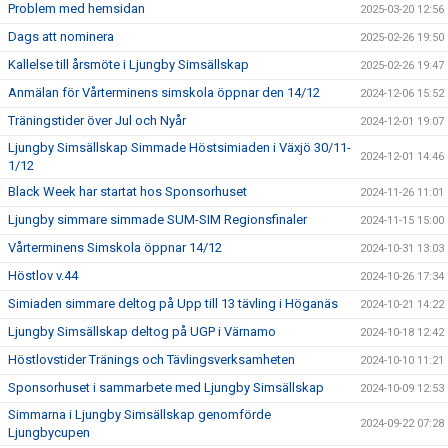
Problem med hemsidan
2025-03-20 12:56
Dags att nominera
2025-02-26 19:50
Kallelse till årsmöte i Ljungby Simsällskap
2025-02-26 19:47
Anmälan för Vårterminens simskola öppnar den 14/12
2024-12-06 15:52
Träningstider över Jul och Nyår
2024-12-01 19:07
Ljungby Simsällskap Simmade Höstsimiaden i Växjö 30/11-
2024-12-01 14:46
1/12
Black Week har startat hos Sponsorhuset
2024-11-26 11:01
Ljungby simmare simmade SUM-SIM Regionsfinaler
2024-11-15 15:00
Vårterminens Simskola öppnar 14/12
2024-10-31 13:03
Höstlov v.44
2024-10-26 17:34
Simiaden simmare deltog på Upp till 13 tävling i Höganäs
2024-10-21 14:22
Ljungby Simsällskap deltog på UGP i Värnamo
2024-10-18 12:42
Höstlovstider Tränings och Tävlingsverksamheten
2024-10-10 11:21
Sponsorhuset i sammarbete med Ljungby Simsällskap
2024-10-09 12:53
Simmarna i Ljungby Simsällskap genomförde
2024-09-22 07:28
Ljungbycupen