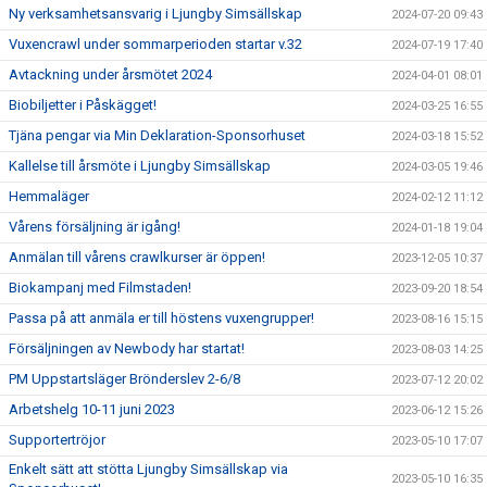
Ny verksamhetsansvarig i Ljungby Simsällskap
2024-07-20 09:43
Vuxencrawl under sommarperioden startar v.32
2024-07-19 17:40
Avtackning under årsmötet 2024
2024-04-01 08:01
Biobiljetter i Påskägget!
2024-03-25 16:55
Tjäna pengar via Min Deklaration-Sponsorhuset
2024-03-18 15:52
Kallelse till årsmöte i Ljungby Simsällskap
2024-03-05 19:46
Hemmaläger
2024-02-12 11:12
Vårens försäljning är igång!
2024-01-18 19:04
Anmälan till vårens crawlkurser är öppen!
2023-12-05 10:37
Biokampanj med Filmstaden!
2023-09-20 18:54
Passa på att anmäla er till höstens vuxengrupper!
2023-08-16 15:15
Försäljningen av Newbody har startat!
2023-08-03 14:25
PM Uppstartsläger Brönderslev 2-6/8
2023-07-12 20:02
Arbetshelg 10-11 juni 2023
2023-06-12 15:26
Supportertröjor
2023-05-10 17:07
Enkelt sätt att stötta Ljungby Simsällskap via
2023-05-10 16:35