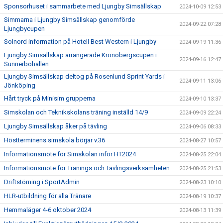
Sponsorhuset i sammarbete med Ljungby Simsällskap
2024-10-09 12:53
Simmarna i Ljungby Simsällskap genomförde
2024-09-22 07:28
Ljungbycupen
Solnord information på Hotell Best Western i Ljungby
2024-09-19 11:36
Ljungby Simsällskap arrangerade Kronobergscupen i
2024-09-16 12:47
Sunnerbohallen
Ljungby Simsällskap deltog på Rosenlund Sprint Yards i
2024-09-11 13:06
Jönköping
Hårt tryck på Minisim grupperna
2024-09-10 13:37
Simskolan och Teknikskolans träning inställd 14/9
2024-09-09 22:24
Ljungby Simsällskap åker på tävling
2024-09-06 08:33
Höstterminens simskola börjar v.36
2024-08-27 10:57
Informationsmöte för Simskolan inför HT2024
2024-08-25 22:04
Informationsmöte för Tränings och Tävlingsverksamheten
2024-08-25 21:53
Driftstörning i SportAdmin
2024-08-23 10:10
HLR-utbildning för alla Tränare
2024-08-19 10:37
Hemmaläger 4-6 oktober 2024
2024-08-13 11:39