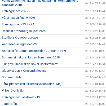
Varmt välkommen att anmäla ditt barn till Höstterminens
2018-07-02 11:26
simskola 2018.
Träningstider v.25-26
2018-06-14 15:41
Vårsimiaden final 9-10/6
2018-06-11 21:34
Träningstider v.23 + v.24
2018-05-28 18:39
Resultat Kronobergscupen 26/5
2018-05-28 14:38
Startlista Kronobergscupen
2018-05-23 14:21
Ändrade träningstider v.22
2018-05-16 14:44
Anmälan för Sommarsimskolan 2018 är ÖPPEN!
2018-05-02 18:20
Sommarsimskola i Lagan Sommaren 2018!
2018-04-28 11:57
Ljungby Simsällskap Söker Chefstränare!
2018-04-17 15:51
Glasriket Cup + Öresund Meeting
2018-04-09 13:57
Sommarfritids!
2018-04-06 14:43
Fåtal platser kvar till Intensivsimskolan i Maj
2018-04-04 16:36
Vi behöver hjälp
2018-03-27 15:43
Träningstider Påsklovet v.13
2018-03-14 17:29
Länstrofén
2018-03-13 15:09