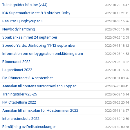
Träningstider höstlov (v.44)
2022-10-20 14:47
ICA Supermarket Meet 8-9 oktober, Osby
2022-10-19 21:11
Resultat Ljungbycupen 3
2022-10-03 15:26
Newbody hämtning
2022-09-30 16:18
Sparbankssimmet 24 september
2022-09-26 12:05
Speedo Yards, Jönköping 11-12 september
2022-09-13 18:12
Information om ombyggnation omklädningsrum
2022-09-05 14:33
Rönneracet 2022
2022-09-05 13:22
Laganrännet 2022
2022-08-31 15:25
PM Rönneracet 3-4 september
2022-08-31 09:26
Anmälan till höstens vuxencrawl är nu öppen!
2022-06-20 09:41
Träningstider v.23-25
2022-06-02 15:14
PM Citadellsim 2022
2022-05-25 20:44
Anmälan till simskolan för Höstterminen 2022
2022-05-11 16:27
Intensivsimskola 2022
2022-04-30 12:30
Försäljning av Delikatesskungen
2022-04-30 00:38