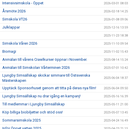
Intensivsimskola - Öppet
2026-03-01 08:03
Årsmöte 2026
2026-02-18 14:25
Simskola VT26
2026-01-08 09:06
Julklappar
2025-12-16 13:59
2025-11-23 18:38
Simskola Våren 2026
2025-11-10 09:54
Biomagi
2025-11-02 15:43
Anmälan till vårens Crawlkurser öppnar i November.
2025-08-14 15:24
Anmälan till Simskolan Vårterminen 2026
2025-07-01 10:42
Ljungby Simsällskap skickar simmare till Östsvenska
2025-06-04 18:37
Mästerskapen
Upptäck Sponsorhuset genom att titta på deras nya film!
2025-06-04 09:50
Ljungby Simsällskap nu drar igång en kampanj!
2025-05-16 16:39
Till medlemmar i Ljungby Simsällskap
2025-05-11 21:00
Köp billiga biobiljetter och stöd oss!
2025-05-07 13:45
Sommarsimskola 2025
2025-04-24 16:49
Inför Öppet vatten 2025
2025-04-23 21:15