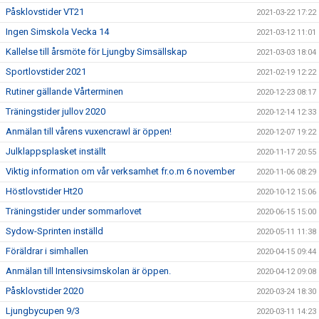
Påsklovstider VT21
2021-03-22 17:22
Ingen Simskola Vecka 14
2021-03-12 11:01
Kallelse till årsmöte för Ljungby Simsällskap
2021-03-03 18:04
Sportlovstider 2021
2021-02-19 12:22
Rutiner gällande Vårterminen
2020-12-23 08:17
Träningstider jullov 2020
2020-12-14 12:33
Anmälan till vårens vuxencrawl är öppen!
2020-12-07 19:22
Julklappsplasket inställt
2020-11-17 20:55
Viktig information om vår verksamhet fr.o.m 6 november
2020-11-06 08:29
Höstlovstider Ht20
2020-10-12 15:06
Träningstider under sommarlovet
2020-06-15 15:00
Sydow-Sprinten inställd
2020-05-11 11:38
Föräldrar i simhallen
2020-04-15 09:44
Anmälan till Intensivsimskolan är öppen.
2020-04-12 09:08
Påsklovstider 2020
2020-03-24 18:30
Ljungbycupen 9/3
2020-03-11 14:23