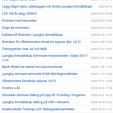
Lägg något extra i påskägget och stötta Ljungby Simsällskap!
2025-04-15
LSS 100 år idag, 250325
2025-03-25 20:59
Problem med hemsidan
2025-03-20 12:56
Dags att nominera
2025-02-26 19:50
Kallelse till årsmöte i Ljungby Simsällskap
2025-02-26 19:47
Anmälan för Vårterminens simskola öppnar den 14/12
2024-12-06 15:52
Träningstider över Jul och Nyår
2024-12-01 19:07
Ljungby Simsällskap Simmade Höstsimiaden i Växjö 30/11-
2024-12-01 14:46
1/12
Black Week har startat hos Sponsorhuset
2024-11-26 11:01
Ljungby simmare simmade SUM-SIM Regionsfinaler
2024-11-15 15:00
Vårterminens Simskola öppnar 14/12
2024-10-31 13:03
Höstlov v.44
2024-10-26 17:34
Simiaden simmare deltog på Upp till 13 tävling i Höganäs
2024-10-21 14:22
Ljungby Simsällskap deltog på UGP i Värnamo
2024-10-18 12:42
Höstlovstider Tränings och Tävlingsverksamheten
2024-10-10 11:21