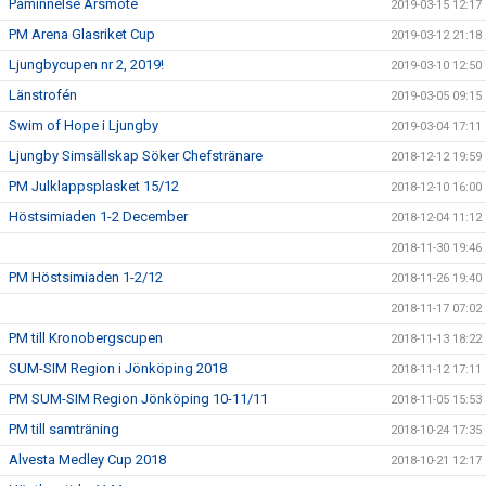
Påminnelse Årsmöte
2019-03-15 12:17
PM Arena Glasriket Cup
2019-03-12 21:18
Ljungbycupen nr 2, 2019!
2019-03-10 12:50
Länstrofén
2019-03-05 09:15
Swim of Hope i Ljungby
2019-03-04 17:11
Ljungby Simsällskap Söker Chefstränare
2018-12-12 19:59
PM Julklappsplasket 15/12
2018-12-10 16:00
Höstsimiaden 1-2 December
2018-12-04 11:12
2018-11-30 19:46
PM Höstsimiaden 1-2/12
2018-11-26 19:40
2018-11-17 07:02
PM till Kronobergscupen
2018-11-13 18:22
SUM-SIM Region i Jönköping 2018
2018-11-12 17:11
PM SUM-SIM Region Jönköping 10-11/11
2018-11-05 15:53
PM till samträning
2018-10-24 17:35
Alvesta Medley Cup 2018
2018-10-21 12:17