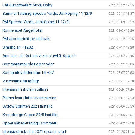
ICA Supermarket Meet, Osby
2021-10-12 17:55
Sammanfattning Speedo Yards, Jönköping 11-12/9
2021-09-13 13:37
PM Speedo Yards, Jönköping 11-12/9
2021-09-09 10:22
Rönneracet Ängelholm
2021-09-09 10:20
PM Uppstartsläger Hällevik
2021-08-12 13:16
Simskolan HT2021
2021-07-17 19:28
Anmälan till höstens vuxencrawl är öppen!
2021-07-02 09:46
Sommarsimskola i 2 perioder
2021-06-21 15:05
Sommarlovstider fram till v.27
2021-06-07 09:53
Vuxensim drar igång!
2021-05-31 17:18
Intensivsimskolan ställs in
2021-05-24 07:26
Platser kvar i Intensivsimskolan
2021-05-07 07:23
Sydow Sprinten 2021 inställd
2021-05-06 20:59
Kronobergs Cupen 29/5 inställd.
2021-05-06 20:54
Öppet vatten-träning i sommar!
2021-05-02 12:18
Intensivsimskolan 2021 öppnar snart
2021-04-25 21:18