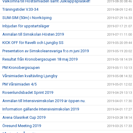
Välkomna till Höstsimiaden samt Julklappsplasket!
2019-08-30 08:46
Träningstider V.33-34
2019-08-09 12:45
SUM-SIM (50m) i Norrköping
2019-07-29 16:33
Inbjudan för uppstartsläger
2019-07-17 21:07
Anmälan till Simskolan Hösten 2019
2019-07-11 11:00
KICK OFF för Ravelli och Ljungby SS
2019-05-20 09:44
Presentation av Simskoleansvariga fr.o.m juni 2019
2019-05-19 20:02
Resultat från Kronobergscupen 18 maj 2019
2019-05-18 14:59
PM Kronobergscupen
2019-05-11 10:13
Vårsimiaden kvaltävling Ljungby
2019-05-08 14:32
PM Vårsimiaden 4/5
2019-05-01 12:02
Rosenlundsbadet Sprint 2019
2019-04-29 13:13
Anmälan till Intensivsimskolan 2019 är öppen nu.
2019-04-01 17:30
Information gällande Intensivsimskolan 2019
2019-04-01 17:27
Arena Glasriket Cup 2019
2019-03-28 18:14
Öresund Meeting 2019
2019-03-25 17:33