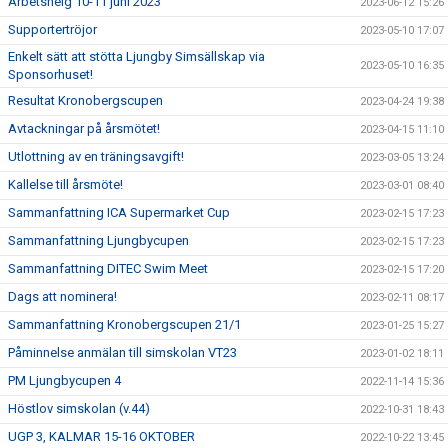
Arbetshelg 10-11 juni 2023
2023-06-12 15:26
Supportertröjor
2023-05-10 17:07
Enkelt sätt att stötta Ljungby Simsällskap via
2023-05-10 16:35
Sponsorhuset!
Resultat Kronobergscupen
2023-04-24 19:38
Avtackningar på årsmötet!
2023-04-15 11:10
Utlottning av en träningsavgift!
2023-03-05 13:24
Kallelse till årsmöte!
2023-03-01 08:40
Sammanfattning ICA Supermarket Cup
2023-02-15 17:23
Sammanfattning Ljungbycupen
2023-02-15 17:23
Sammanfattning DITEC Swim Meet
2023-02-15 17:20
Dags att nominera!
2023-02-11 08:17
Sammanfattning Kronobergscupen 21/1
2023-01-25 15:27
Påminnelse anmälan till simskolan VT23
2023-01-02 18:11
PM Ljungbycupen 4
2022-11-14 15:36
Höstlov simskolan (v.44)
2022-10-31 18:43
UGP 3, KALMAR 15-16 OKTOBER
2022-10-22 13:45