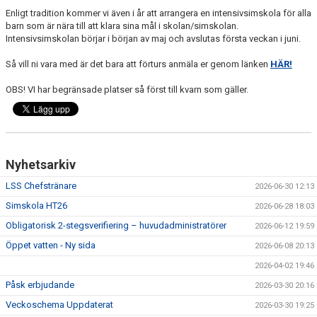
Enligt tradition kommer vi även i år att arrangera en intensivsimskola för alla
barn som är nära till att klara sina mål i skolan/simskolan.
Intensivsimskolan börjar i början av maj och avslutas första veckan i juni.
Så vill ni vara med är det bara att förturs anmäla er genom länken
HÄR!
OBS! VI har begränsade platser så först till kvarn som gäller.
Nyhetsarkiv
LSS Chefstränare
2026-06-30 12:13
Simskola HT26
2026-06-28 18:03
Obligatorisk 2-stegsverifiering – huvudadministratörer
2026-06-12 19:59
Öppet vatten - Ny sida
2026-06-08 20:13
2026-04-02 19:46
Påsk erbjudande
2026-03-30 20:16
Veckoschema Uppdaterat
2026-03-30 19:25