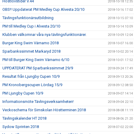
Höstlovstider V.44
2018-10-18 12:35
OBS!! Uppdaterat PM Medley Cup Alvesta 20/10
2018-10-16 17:02
Tävlingsfunktionärsutbildning
2018-10-15 07:10
PM till Medley Cup i Alvesta 20/10
2018-10-14 10:09
Klubben välkomnar våra nya tävlingsfunktionärer.
2018-10-09 12:04
Burger King Swim Värnamo 2018
2018-10-07 16:00
Sparbankssimmet Markaryd 2018
2018-10-02 20:14
PM till Burger King Swim Värnamo 6/10
2018-10-01 17:52
UPPDATERAT PM Sparbankssimmet 29/9
2018-09-24 17:49
Resultat från Ljungby Cupen 10/9
2018-09-13 20:26
PM Kronobergscupen Lördag 15/9
2018-09-12 08:50
PM Ljungby Cupen 10/9
2018-09-07 14:14
Informationsmöte Tävlingsverksamheten!
2018-09-04 22:10
Veckoschema för Simskolan Höstterminen 2018
2018-08-08 11:19
Tävlingskalender HT 2018
2018-08-06 21:20
Sydow Sprinten 2018
2018-07-02 22:00