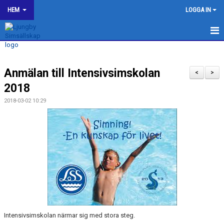
HEM
LOGGA IN
LJUNGBY SIMSÄLLSKAP
Anmälan till Intensivsimskolan
OM KLUBBEN
<
>
2018
BILDGALLERI
2018-03-02 10:29
KONTAKT
SPONSORER
KALENDER
WEBSHOP
HJÄLP TILL I LJUNGBY SS
Intensivsimskolan närmar sig med stora steg.