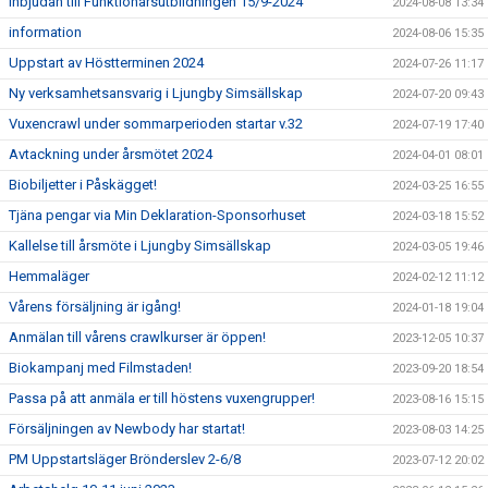
Inbjudan till Funktionärsutbildningen 15/9-2024
2024-08-08 13:34
information
2024-08-06 15:35
Uppstart av Höstterminen 2024
2024-07-26 11:17
Ny verksamhetsansvarig i Ljungby Simsällskap
2024-07-20 09:43
Vuxencrawl under sommarperioden startar v.32
2024-07-19 17:40
Avtackning under årsmötet 2024
2024-04-01 08:01
Biobiljetter i Påskägget!
2024-03-25 16:55
Tjäna pengar via Min Deklaration-Sponsorhuset
2024-03-18 15:52
Kallelse till årsmöte i Ljungby Simsällskap
2024-03-05 19:46
Hemmaläger
2024-02-12 11:12
Vårens försäljning är igång!
2024-01-18 19:04
Anmälan till vårens crawlkurser är öppen!
2023-12-05 10:37
Biokampanj med Filmstaden!
2023-09-20 18:54
Passa på att anmäla er till höstens vuxengrupper!
2023-08-16 15:15
Försäljningen av Newbody har startat!
2023-08-03 14:25
PM Uppstartsläger Brönderslev 2-6/8
2023-07-12 20:02