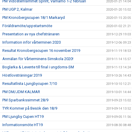
PM Vidösternsimmet Sprint, Värnamo 1-2 februari
2020-01-21 14:04
PM UGP 2, Kalmar
2020-01-20 15:02
PM Kronobergscupen 18/1 Markaryd
2020-01-15 20:05
Föräldramöte/uppstartsmöte
2020-01-02 21:21
Presentation av nya chefstränaren
2019-12-29 19:03
Information inför vårterminen 2020
2019-12-06 09:23
Resultat Kronobergscupen 16 november 2019
2019-11-19 18:53
Anmälan för Vårterminens Simskola 2020!
2019-11-14 15:57
Boglarka & Levente till final i ungdoms-SM
2019-11-13 14:24
Höstlovsträningar 2019
2019-10-26 14:43
Resultatlista Ljungbycupen 7/10
2019-10-10 12:21
PM DM/JDM KALMAR
2019-10-01 14:44
PM Sparbankssimmet 28/9
2019-09-23 15:02
TYR Kommer på Besök den 18/9
2019-09-14 13:52
PM Ljungby Cupen HT19
2019-09-05 11:56
Informationsmöte HT19
2019-08-30 08:48