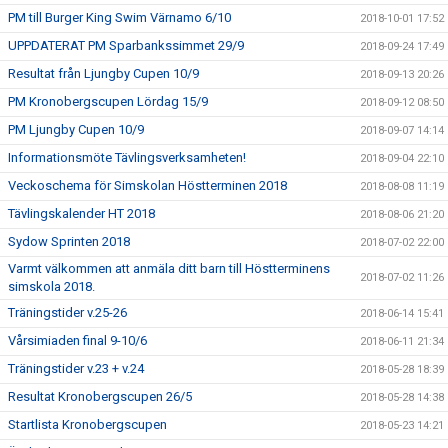
PM till Burger King Swim Värnamo 6/10
2018-10-01 17:52
UPPDATERAT PM Sparbankssimmet 29/9
2018-09-24 17:49
Resultat från Ljungby Cupen 10/9
2018-09-13 20:26
PM Kronobergscupen Lördag 15/9
2018-09-12 08:50
PM Ljungby Cupen 10/9
2018-09-07 14:14
Informationsmöte Tävlingsverksamheten!
2018-09-04 22:10
Veckoschema för Simskolan Höstterminen 2018
2018-08-08 11:19
Tävlingskalender HT 2018
2018-08-06 21:20
Sydow Sprinten 2018
2018-07-02 22:00
Varmt välkommen att anmäla ditt barn till Höstterminens
2018-07-02 11:26
simskola 2018.
Träningstider v.25-26
2018-06-14 15:41
Vårsimiaden final 9-10/6
2018-06-11 21:34
Träningstider v.23 + v.24
2018-05-28 18:39
Resultat Kronobergscupen 26/5
2018-05-28 14:38
Startlista Kronobergscupen
2018-05-23 14:21