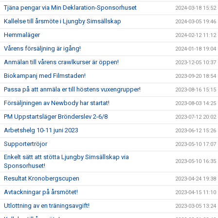
Tjäna pengar via Min Deklaration-Sponsorhuset
2024-03-18 15:52
Kallelse till årsmöte i Ljungby Simsällskap
2024-03-05 19:46
Hemmaläger
2024-02-12 11:12
Vårens försäljning är igång!
2024-01-18 19:04
Anmälan till vårens crawlkurser är öppen!
2023-12-05 10:37
Biokampanj med Filmstaden!
2023-09-20 18:54
Passa på att anmäla er till höstens vuxengrupper!
2023-08-16 15:15
Försäljningen av Newbody har startat!
2023-08-03 14:25
PM Uppstartsläger Brönderslev 2-6/8
2023-07-12 20:02
Arbetshelg 10-11 juni 2023
2023-06-12 15:26
Supportertröjor
2023-05-10 17:07
Enkelt sätt att stötta Ljungby Simsällskap via
2023-05-10 16:35
Sponsorhuset!
Resultat Kronobergscupen
2023-04-24 19:38
Avtackningar på årsmötet!
2023-04-15 11:10
Utlottning av en träningsavgift!
2023-03-05 13:24