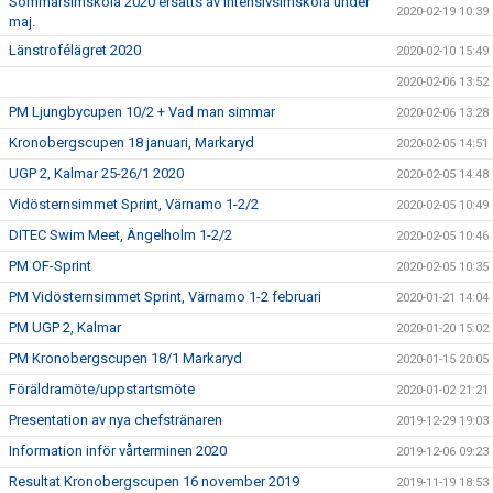
Sommarsimskola 2020 ersätts av Intensivsimskola under
2020-02-19 10:39
maj.
Länstrofélägret 2020
2020-02-10 15:49
2020-02-06 13:52
PM Ljungbycupen 10/2 + Vad man simmar
2020-02-06 13:28
Kronobergscupen 18 januari, Markaryd
2020-02-05 14:51
UGP 2, Kalmar 25-26/1 2020
2020-02-05 14:48
Vidösternsimmet Sprint, Värnamo 1-2/2
2020-02-05 10:49
DITEC Swim Meet, Ängelholm 1-2/2
2020-02-05 10:46
PM OF-Sprint
2020-02-05 10:35
PM Vidösternsimmet Sprint, Värnamo 1-2 februari
2020-01-21 14:04
PM UGP 2, Kalmar
2020-01-20 15:02
PM Kronobergscupen 18/1 Markaryd
2020-01-15 20:05
Föräldramöte/uppstartsmöte
2020-01-02 21:21
Presentation av nya chefstränaren
2019-12-29 19:03
Information inför vårterminen 2020
2019-12-06 09:23
Resultat Kronobergscupen 16 november 2019
2019-11-19 18:53