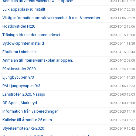
Anmälan till vårens vuxencrawl är öppen!
2020-12-07 19:22
Julklappsplasket inställt
2020-11-17 20:55
Viktig information om vår verksamhet fr.o.m 6 november
2020-11-06 08:29
Höstlovstider Ht20
2020-10-12 15:06
Träningstider under sommarlovet
2020-06-15 15:00
Sydow-Sprinten inställd
2020-05-11 11:38
Föräldrar i simhallen
2020-04-15 09:44
Anmälan till Intensivsimskolan är öppen.
2020-04-12 09:08
Påsklovstider 2020
2020-03-24 18:30
Ljungbycupen 9/3
2020-03-11 14:23
PM Ljungbycupen 9/3
2020-03-06 13:33
Länstrofén 2020, Nässjö
2020-03-03 13:03
OF-Sprint, Markaryd
2020-03-03 13:00
Information från valberedningen
2020-02-23 14:18
Kallelse till Årsmöte 25 mars
2020-02-23 13:37
Styrelsemöte 24/2-2020
2020-02-19 10:42