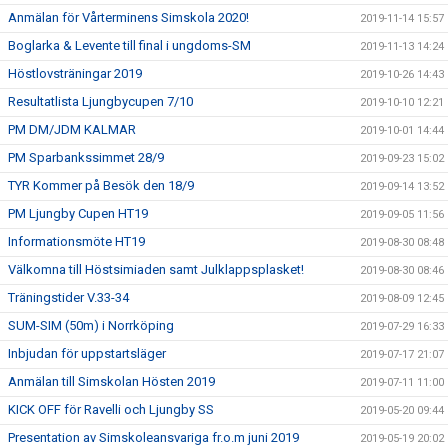
Anmälan för Vårterminens Simskola 2020!
2019-11-14 15:57
Boglarka & Levente till final i ungdoms-SM
2019-11-13 14:24
Höstlovsträningar 2019
2019-10-26 14:43
Resultatlista Ljungbycupen 7/10
2019-10-10 12:21
PM DM/JDM KALMAR
2019-10-01 14:44
PM Sparbankssimmet 28/9
2019-09-23 15:02
TYR Kommer på Besök den 18/9
2019-09-14 13:52
PM Ljungby Cupen HT19
2019-09-05 11:56
Informationsmöte HT19
2019-08-30 08:48
Välkomna till Höstsimiaden samt Julklappsplasket!
2019-08-30 08:46
Träningstider V.33-34
2019-08-09 12:45
SUM-SIM (50m) i Norrköping
2019-07-29 16:33
Inbjudan för uppstartsläger
2019-07-17 21:07
Anmälan till Simskolan Hösten 2019
2019-07-11 11:00
KICK OFF för Ravelli och Ljungby SS
2019-05-20 09:44
Presentation av Simskoleansvariga fr.o.m juni 2019
2019-05-19 20:02