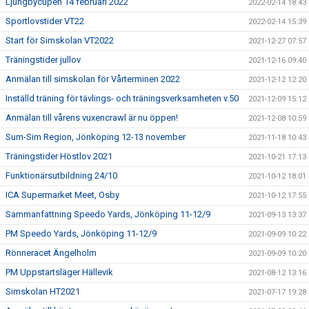
Ljungbycupen 14 februari 2022
2022-02-14 18:43
Sportlovstider VT22
2022-02-14 15:39
Start för Simskolan VT2022
2021-12-27 07:57
Träningstider jullov
2021-12-16 09:40
Anmälan till simskolan för Vårterminen 2022
2021-12-12 12:20
Inställd träning för tävlings- och träningsverksamheten v.50
2021-12-09 15:12
Anmälan till vårens vuxencrawl är nu öppen!
2021-12-08 10:59
Sum-Sim Region, Jönköping 12-13 november
2021-11-18 10:43
Träningstider Höstlov 2021
2021-10-21 17:13
Funktionärsutbildning 24/10
2021-10-12 18:01
ICA Supermarket Meet, Osby
2021-10-12 17:55
Sammanfattning Speedo Yards, Jönköping 11-12/9
2021-09-13 13:37
PM Speedo Yards, Jönköping 11-12/9
2021-09-09 10:22
Rönneracet Ängelholm
2021-09-09 10:20
PM Uppstartsläger Hällevik
2021-08-12 13:16
Simskolan HT2021
2021-07-17 19:28