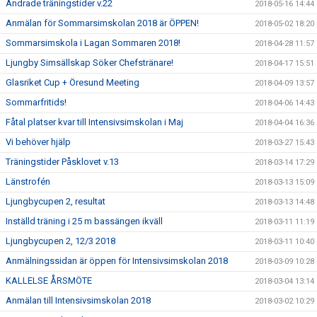
Ändrade träningstider v.22
2018-05-16 14:44
Anmälan för Sommarsimskolan 2018 är ÖPPEN!
2018-05-02 18:20
Sommarsimskola i Lagan Sommaren 2018!
2018-04-28 11:57
Ljungby Simsällskap Söker Chefstränare!
2018-04-17 15:51
Glasriket Cup + Öresund Meeting
2018-04-09 13:57
Sommarfritids!
2018-04-06 14:43
Fåtal platser kvar till Intensivsimskolan i Maj
2018-04-04 16:36
Vi behöver hjälp
2018-03-27 15:43
Träningstider Påsklovet v.13
2018-03-14 17:29
Länstrofén
2018-03-13 15:09
Ljungbycupen 2, resultat
2018-03-13 14:48
Inställd träning i 25 m bassängen ikväll
2018-03-11 11:19
Ljungbycupen 2, 12/3 2018
2018-03-11 10:40
Anmälningssidan är öppen för Intensivsimskolan 2018
2018-03-09 10:28
KALLELSE ÅRSMÖTE
2018-03-04 13:14
Anmälan till Intensivsimskolan 2018
2018-03-02 10:29