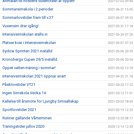
Anmälan till höstens vuxencrawl är öppen!
2021-07-02 09:46
Sommarsimskola i 2 perioder
2021-06-21 15:05
Sommarlovstider fram till v.27
2021-06-07 09:53
Vuxensim drar igång!
2021-05-31 17:18
Intensivsimskolan ställs in
2021-05-24 07:26
Platser kvar i Intensivsimskolan
2021-05-07 07:23
Sydow Sprinten 2021 inställd
2021-05-06 20:59
Kronobergs Cupen 29/5 inställd.
2021-05-06 20:54
Öppet vatten-träning i sommar!
2021-05-02 12:18
Intensivsimskolan 2021 öppnar snart
2021-04-25 21:18
Påsklovstider VT21
2021-03-22 17:22
Ingen Simskola Vecka 14
2021-03-12 11:01
Kallelse till årsmöte för Ljungby Simsällskap
2021-03-03 18:04
Sportlovstider 2021
2021-02-19 12:22
Rutiner gällande Vårterminen
2020-12-23 08:17
Träningstider jullov 2020
2020-12-14 12:33