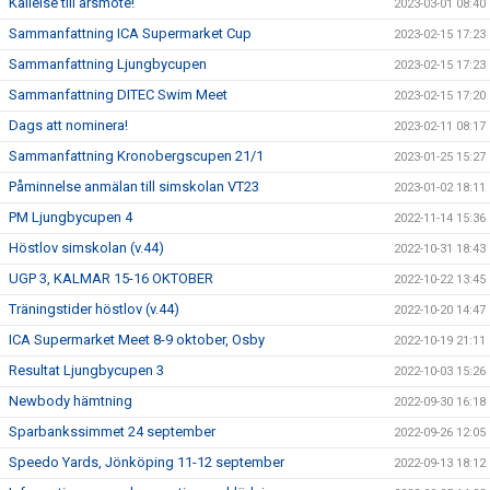
Kallelse till årsmöte!
2023-03-01 08:40
Sammanfattning ICA Supermarket Cup
2023-02-15 17:23
Sammanfattning Ljungbycupen
2023-02-15 17:23
Sammanfattning DITEC Swim Meet
2023-02-15 17:20
Dags att nominera!
2023-02-11 08:17
Sammanfattning Kronobergscupen 21/1
2023-01-25 15:27
Påminnelse anmälan till simskolan VT23
2023-01-02 18:11
PM Ljungbycupen 4
2022-11-14 15:36
Höstlov simskolan (v.44)
2022-10-31 18:43
UGP 3, KALMAR 15-16 OKTOBER
2022-10-22 13:45
Träningstider höstlov (v.44)
2022-10-20 14:47
ICA Supermarket Meet 8-9 oktober, Osby
2022-10-19 21:11
Resultat Ljungbycupen 3
2022-10-03 15:26
Newbody hämtning
2022-09-30 16:18
Sparbankssimmet 24 september
2022-09-26 12:05
Speedo Yards, Jönköping 11-12 september
2022-09-13 18:12