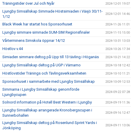
Träningstider över Jul och Nyår
2024-12-01 19:07
Ljungby Simsällskap Simmade Höstsimiaden i Växjö 30/11-
2024-12-01 14:46
1/12
Black Week har startat hos Sponsorhuset
2024-11-26 11:01
Ljungby simmare simmade SUM-SIM Regionsfinaler
2024-11-15 15:00
Vårterminens Simskola öppnar 14/12
2024-10-31 13:03
Höstlov v.44
2024-10-26 17:34
Simiaden simmare deltog på Upp till 13 tävling i Höganäs
2024-10-21 14:22
Ljungby Simsällskap deltog på UGP i Värnamo
2024-10-18 12:42
Höstlovstider Tränings och Tävlingsverksamheten
2024-10-10 11:21
Sponsorhuset i sammarbete med Ljungby Simsällskap
2024-10-09 12:53
Simmarna i Ljungby Simsällskap genomförde
2024-09-22 07:28
Ljungbycupen
Solnord information på Hotell Best Western i Ljungby
2024-09-19 11:36
Ljungby Simsällskap arrangerade Kronobergscupen i
2024-09-16 12:47
Sunnerbohallen
Ljungby Simsällskap deltog på Rosenlund Sprint Yards i
2024-09-11 13:06
Jönköping