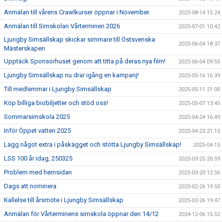
Anmälan till vårens Crawlkurser öppnar i November.
2025-08-14 15:24
Anmälan till Simskolan Vårterminen 2026
2025-07-01 10:42
Ljungby Simsällskap skickar simmare till Östsvenska
2025-06-04 18:37
Mästerskapen
Upptäck Sponsorhuset genom att titta på deras nya film!
2025-06-04 09:50
Ljungby Simsällskap nu drar igång en kampanj!
2025-05-16 16:39
Till medlemmar i Ljungby Simsällskap
2025-05-11 21:00
Köp billiga biobiljetter och stöd oss!
2025-05-07 13:45
Sommarsimskola 2025
2025-04-24 16:49
Inför Öppet vatten 2025
2025-04-23 21:15
Lägg något extra i påskägget och stötta Ljungby Simsällskap!
2025-04-15
LSS 100 år idag, 250325
2025-03-25 20:59
Problem med hemsidan
2025-03-20 12:56
Dags att nominera
2025-02-26 19:50
Kallelse till årsmöte i Ljungby Simsällskap
2025-02-26 19:47
Anmälan för Vårterminens simskola öppnar den 14/12
2024-12-06 15:52