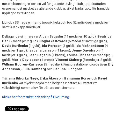
meters bassängen och en väl fungerande tävlingsstab, uppskattades
evenemanget mycket av gästande klubbar, vilket bådar gott för framtida
upplagor av tävlingen.
Ljungby SS hade en framgångsrik helg och tog 52 individuella medaljer
samt 4 lagkappsmedaljer.
Deltagande simmare var
Aidan Sagadin
(11 medaljer, 10 guld),
Beatrice
Pap
(7 medaljer, 2 guld),
Boglarka Kovacs
(6 medaljer samtliga guld),
David Kurilenko
(1 guld),
Ida Persson
(3 guld),
Ida Rickhardsson
(4
medaljer, 1 guld),
Isabella Larsson
(1 brons),
Jenny Davidsson
(4
medaljer, 1 guld),
Leah Sagadin
(1 brons),
Louise Ebbesen
(3 medaljer, 1
guld),
Maria Davidsson
(1 brons),
Vincent Staberg
(8 medaljer, 2 guld),
William Bogren-Karlsson
(5 medaljer). Fina prestationer gjorde även
Elly
Andersson
,
Julia Gamberg
och
Sahlina Lundgren
.
Tränarna
Biborka Nagy
,
Erika Åkesson
,
Benjamin Boros
och
David
Kurilenko
var mycket nöjda med helgens insatser. Nu väntar ett
välbehövligt sommarlov för tränare och simmare.
Klicka här för resultat och tider på LiveTiming