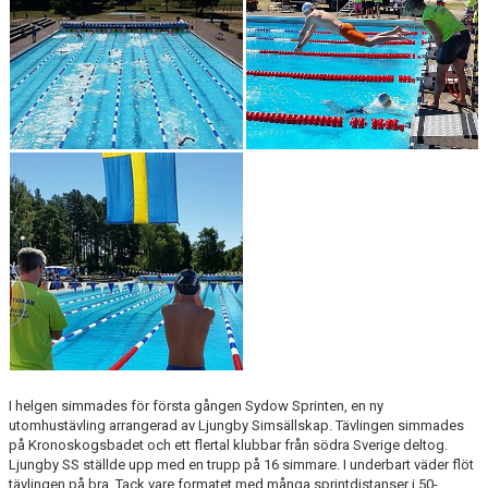
I helgen simmades för första gången Sydow Sprinten, en ny
utomhustävling arrangerad av Ljungby Simsällskap. Tävlingen simmades
på Kronoskogsbadet och ett flertal klubbar från södra Sverige deltog.
Ljungby SS ställde upp med en trupp på 16 simmare. I underbart väder flöt
tävlingen på bra. Tack vare formatet med många sprintdistanser i 50-