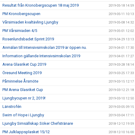
Resultat från Kronobergscupen 18 maj 2019
2019-05-18 14:59
PM Kronobergscupen
2019-05-11 10:13
Vårsimiaden kvaltävling Ljungby
2019-05-08 14:32
PM Vårsimiaden 4/5
2019-05-01 12:02
Rosenlundsbadet Sprint 2019
2019-04-29 13:13
Anmälan till Intensivsimskolan 2019 är öppen nu.
2019-04-01 17:30
Information gällande Intensivsimskolan 2019
2019-04-01 17:27
Arena Glasriket Cup 2019
2019-03-28 18:14
Öresund Meeting 2019
2019-03-25 17:33
Påminnelse Årsmöte
2019-03-15 12:17
PM Arena Glasriket Cup
2019-03-12 21:18
Ljungbycupen nr 2, 2019!
2019-03-10 12:50
Länstrofén
2019-03-05 09:15
Swim of Hope i Ljungby
2019-03-04 17:11
Ljungby Simsällskap Söker Chefstränare
2018-12-12 19:59
PM Julklappsplasket 15/12
2018-12-10 16:00