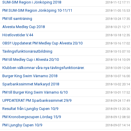
SUM-SIM Region i Jönköping 2018
2018-11-12 17:11
PM SUM-SIM Region Jönköping 10-11/11
2018-11-05 15:53
PM till samträning
2018-10-24 17:35
Alvesta Medley Cup 2018
2018-10-21 12:17
Höstlovstider V.44
2018-10-18 12:35
OBS!! Uppdaterat PM Medley Cup Alvesta 20/10
2018-10-16 17:02
Tävlingsfunktionärsutbildning
2018-10-15 07:10
PM till Medley Cup i Alvesta 20/10
2018-10-14 10:09
Klubben välkomnar våra nya tävlingsfunktionärer.
2018-10-09 12:04
Burger King Swim Värnamo 2018
2018-10-07 16:00
Sparbankssimmet Markaryd 2018
2018-10-02 20:14
PM till Burger King Swim Värnamo 6/10
2018-10-01 17:52
UPPDATERAT PM Sparbankssimmet 29/9
2018-09-24 17:49
Resultat från Ljungby Cupen 10/9
2018-09-13 20:26
PM Kronobergscupen Lördag 15/9
2018-09-12 08:50
PM Ljungby Cupen 10/9
2018-09-07 14:14