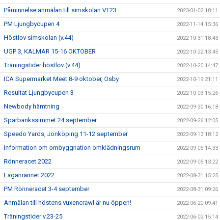
Påminnelse anmälan till simskolan VT23
2023-01-02 18:11
PM Ljungbycupen 4
2022-11-14 15:36
Höstlov simskolan (v.44)
2022-10-31 18:43
UGP 3, KALMAR 15-16 OKTOBER
2022-10-22 13:45
Träningstider höstlov (v.44)
2022-10-20 14:47
ICA Supermarket Meet 8-9 oktober, Osby
2022-10-19 21:11
Resultat Ljungbycupen 3
2022-10-03 15:26
Newbody hämtning
2022-09-30 16:18
Sparbankssimmet 24 september
2022-09-26 12:05
Speedo Yards, Jönköping 11-12 september
2022-09-13 18:12
Information om ombyggnation omklädningsrum
2022-09-05 14:33
Rönneracet 2022
2022-09-05 13:22
Laganrännet 2022
2022-08-31 15:25
PM Rönneracet 3-4 september
2022-08-31 09:26
Anmälan till höstens vuxencrawl är nu öppen!
2022-06-20 09:41
Träningstider v.23-25
2022-06-02 15:14