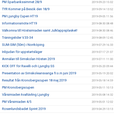
PM Sparbankssimmet 28/9
2019-09-23 15:02
TYR Kommer på Besök den 18/9
2019-09-14 13:52
PM Ljungby Cupen HT19
2019-09-05 11:56
Informationsmöte HT19
2019-08-30 08:48
Välkomna till Höstsimiaden samt Julklappsplasket!
2019-08-30 08:46
Träningstider V.33-34
2019-08-09 12:45
SUM-SIM (50m) i Norrköping
2019-07-29 16:33
Inbjudan för uppstartsläger
2019-07-17 21:07
Anmälan till Simskolan Hösten 2019
2019-07-11 11:00
KICK OFF för Ravelli och Ljungby SS
2019-05-20 09:44
Presentation av Simskoleansvariga fr.o.m juni 2019
2019-05-19 20:02
Resultat från Kronobergscupen 18 maj 2019
2019-05-18 14:59
PM Kronobergscupen
2019-05-11 10:13
Vårsimiaden kvaltävling Ljungby
2019-05-08 14:32
PM Vårsimiaden 4/5
2019-05-01 12:02
Rosenlundsbadet Sprint 2019
2019-04-29 13:13