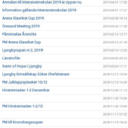
Anmälan till Intensivsimskolan 2019 är öppen nu.
2019-04-01 17:30
Information gällande Intensivsimskolan 2019
2019-04-01 17:27
Arena Glasriket Cup 2019
2019-03-28 18:14
Öresund Meeting 2019
2019-03-25 17:33
Påminnelse Årsmöte
2019-03-15 12:17
PM Arena Glasriket Cup
2019-03-12 21:18
Ljungbycupen nr 2, 2019!
2019-03-10 12:50
Länstrofén
2019-03-05 09:15
Swim of Hope i Ljungby
2019-03-04 17:11
Ljungby Simsällskap Söker Chefstränare
2018-12-12 19:59
PM Julklappsplasket 15/12
2018-12-10 16:00
Höstsimiaden 1-2 December
2018-12-04 11:12
2018-11-30 19:46
PM Höstsimiaden 1-2/12
2018-11-26 19:40
2018-11-17 07:02
PM till Kronobergscupen
2018-11-13 18:22