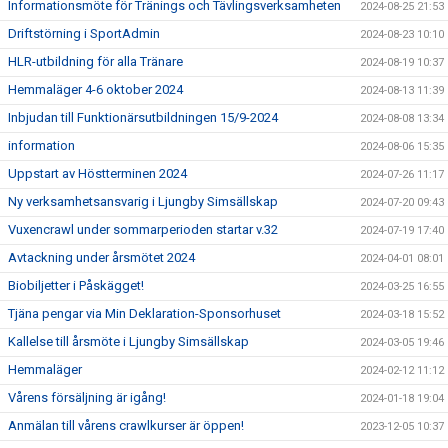
Informationsmöte för Tränings och Tävlingsverksamheten
2024-08-25 21:53
Driftstörning i SportAdmin
2024-08-23 10:10
HLR-utbildning för alla Tränare
2024-08-19 10:37
Hemmaläger 4-6 oktober 2024
2024-08-13 11:39
Inbjudan till Funktionärsutbildningen 15/9-2024
2024-08-08 13:34
information
2024-08-06 15:35
Uppstart av Höstterminen 2024
2024-07-26 11:17
Ny verksamhetsansvarig i Ljungby Simsällskap
2024-07-20 09:43
Vuxencrawl under sommarperioden startar v.32
2024-07-19 17:40
Avtackning under årsmötet 2024
2024-04-01 08:01
Biobiljetter i Påskägget!
2024-03-25 16:55
Tjäna pengar via Min Deklaration-Sponsorhuset
2024-03-18 15:52
Kallelse till årsmöte i Ljungby Simsällskap
2024-03-05 19:46
Hemmaläger
2024-02-12 11:12
Vårens försäljning är igång!
2024-01-18 19:04
Anmälan till vårens crawlkurser är öppen!
2023-12-05 10:37