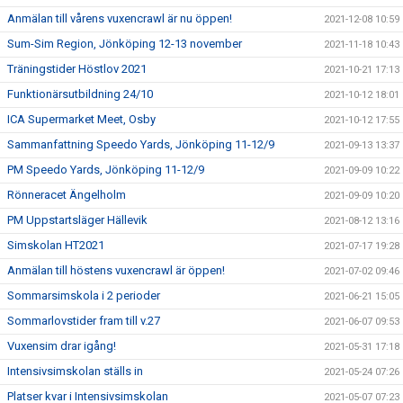
Anmälan till vårens vuxencrawl är nu öppen!
2021-12-08 10:59
Sum-Sim Region, Jönköping 12-13 november
2021-11-18 10:43
Träningstider Höstlov 2021
2021-10-21 17:13
Funktionärsutbildning 24/10
2021-10-12 18:01
ICA Supermarket Meet, Osby
2021-10-12 17:55
Sammanfattning Speedo Yards, Jönköping 11-12/9
2021-09-13 13:37
PM Speedo Yards, Jönköping 11-12/9
2021-09-09 10:22
Rönneracet Ängelholm
2021-09-09 10:20
PM Uppstartsläger Hällevik
2021-08-12 13:16
Simskolan HT2021
2021-07-17 19:28
Anmälan till höstens vuxencrawl är öppen!
2021-07-02 09:46
Sommarsimskola i 2 perioder
2021-06-21 15:05
Sommarlovstider fram till v.27
2021-06-07 09:53
Vuxensim drar igång!
2021-05-31 17:18
Intensivsimskolan ställs in
2021-05-24 07:26
Platser kvar i Intensivsimskolan
2021-05-07 07:23