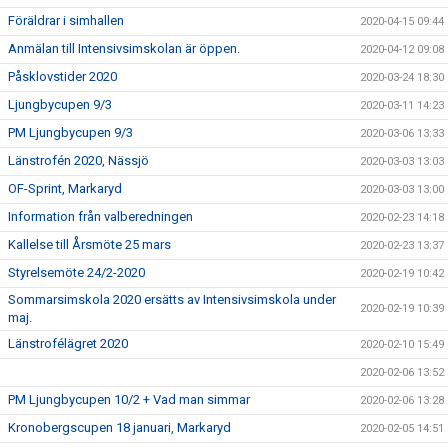
Föräldrar i simhallen
2020-04-15 09:44
Anmälan till Intensivsimskolan är öppen.
2020-04-12 09:08
Påsklovstider 2020
2020-03-24 18:30
Ljungbycupen 9/3
2020-03-11 14:23
PM Ljungbycupen 9/3
2020-03-06 13:33
Länstrofén 2020, Nässjö
2020-03-03 13:03
OF-Sprint, Markaryd
2020-03-03 13:00
Information från valberedningen
2020-02-23 14:18
Kallelse till Årsmöte 25 mars
2020-02-23 13:37
Styrelsemöte 24/2-2020
2020-02-19 10:42
Sommarsimskola 2020 ersätts av Intensivsimskola under
2020-02-19 10:39
maj.
Länstrofélägret 2020
2020-02-10 15:49
2020-02-06 13:52
PM Ljungbycupen 10/2 + Vad man simmar
2020-02-06 13:28
Kronobergscupen 18 januari, Markaryd
2020-02-05 14:51