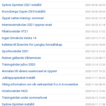
Sydow Sprinten 2021 inställd
2021-05-06 20:59
Kronobergs Cupen 29/5 inställd.
2021-05-06 20:54
Öppet vatten-träning i sommar!
2021-05-02 12:18
Intensivsimskolan 2021 öppnar snart
2021-04-25 21:18
Påsklovstider VT21
2021-03-22 17:22
Ingen Simskola Vecka 14
2021-03-12 11:01
Kallelse till årsmöte för Ljungby Simsällskap
2021-03-03 18:04
Sportlovstider 2021
2021-02-19 12:22
Rutiner gällande Vårterminen
2020-12-23 08:17
Träningstider jullov 2020
2020-12-14 12:33
Anmälan till vårens vuxencrawl är öppen!
2020-12-07 19:22
Julklappsplasket inställt
2020-11-17 20:55
Viktig information om vår verksamhet fr.o.m 6 november
2020-11-06 08:29
Höstlovstider Ht20
2020-10-12 15:06
Träningstider under sommarlovet
2020-06-15 15:00
Sydow-Sprinten inställd
2020-05-11 11:38