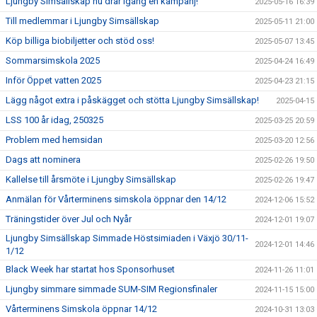
Ljungby Simsällskap nu drar igång en kampanj!
2025-05-16 16:39
Till medlemmar i Ljungby Simsällskap
2025-05-11 21:00
Köp billiga biobiljetter och stöd oss!
2025-05-07 13:45
Sommarsimskola 2025
2025-04-24 16:49
Inför Öppet vatten 2025
2025-04-23 21:15
Lägg något extra i påskägget och stötta Ljungby Simsällskap!
2025-04-15
LSS 100 år idag, 250325
2025-03-25 20:59
Problem med hemsidan
2025-03-20 12:56
Dags att nominera
2025-02-26 19:50
Kallelse till årsmöte i Ljungby Simsällskap
2025-02-26 19:47
Anmälan för Vårterminens simskola öppnar den 14/12
2024-12-06 15:52
Träningstider över Jul och Nyår
2024-12-01 19:07
Ljungby Simsällskap Simmade Höstsimiaden i Växjö 30/11-
2024-12-01 14:46
1/12
Black Week har startat hos Sponsorhuset
2024-11-26 11:01
Ljungby simmare simmade SUM-SIM Regionsfinaler
2024-11-15 15:00
Vårterminens Simskola öppnar 14/12
2024-10-31 13:03