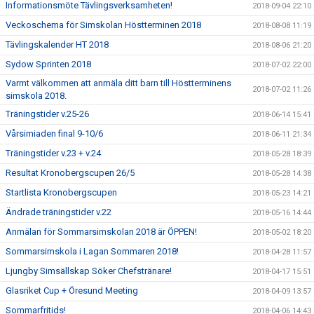
Informationsmöte Tävlingsverksamheten!
2018-09-04 22:10
Veckoschema för Simskolan Höstterminen 2018
2018-08-08 11:19
Tävlingskalender HT 2018
2018-08-06 21:20
Sydow Sprinten 2018
2018-07-02 22:00
Varmt välkommen att anmäla ditt barn till Höstterminens
2018-07-02 11:26
simskola 2018.
Träningstider v.25-26
2018-06-14 15:41
Vårsimiaden final 9-10/6
2018-06-11 21:34
Träningstider v.23 + v.24
2018-05-28 18:39
Resultat Kronobergscupen 26/5
2018-05-28 14:38
Startlista Kronobergscupen
2018-05-23 14:21
Ändrade träningstider v.22
2018-05-16 14:44
Anmälan för Sommarsimskolan 2018 är ÖPPEN!
2018-05-02 18:20
Sommarsimskola i Lagan Sommaren 2018!
2018-04-28 11:57
Ljungby Simsällskap Söker Chefstränare!
2018-04-17 15:51
Glasriket Cup + Öresund Meeting
2018-04-09 13:57
Sommarfritids!
2018-04-06 14:43