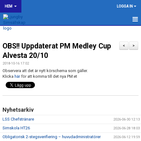
HEM
LOGGA IN
LJUNGBY SIMSÄLLSKAP
OBS!! Uppdaterat PM Medley Cup
OM KLUBBEN
<
>
Alvesta 20/10
BILDGALLERI
2018-10-16 17:02
Observera att det är nytt körschema som gäller.
KONTAKT
Klicka
här
för att komma till det nya PM:et
SPONSORER
KALENDER
Nyhetsarkiv
WEBSHOP
LSS Chefstränare
2026-06-30 12:13
HJÄLP TILL I LJUNGBY SS
Simskola HT26
2026-06-28 18:03
Obligatorisk 2-stegsverifiering – huvudadministratörer
2026-06-12 19:59