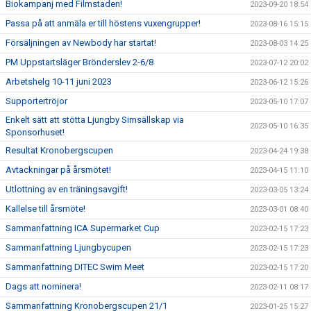
Biokampanj med Filmstaden!
2023-09-20 18:54
Passa på att anmäla er till höstens vuxengrupper!
2023-08-16 15:15
Försäljningen av Newbody har startat!
2023-08-03 14:25
PM Uppstartsläger Brönderslev 2-6/8
2023-07-12 20:02
Arbetshelg 10-11 juni 2023
2023-06-12 15:26
Supportertröjor
2023-05-10 17:07
Enkelt sätt att stötta Ljungby Simsällskap via
2023-05-10 16:35
Sponsorhuset!
Resultat Kronobergscupen
2023-04-24 19:38
Avtackningar på årsmötet!
2023-04-15 11:10
Utlottning av en träningsavgift!
2023-03-05 13:24
Kallelse till årsmöte!
2023-03-01 08:40
Sammanfattning ICA Supermarket Cup
2023-02-15 17:23
Sammanfattning Ljungbycupen
2023-02-15 17:23
Sammanfattning DITEC Swim Meet
2023-02-15 17:20
Dags att nominera!
2023-02-11 08:17
Sammanfattning Kronobergscupen 21/1
2023-01-25 15:27