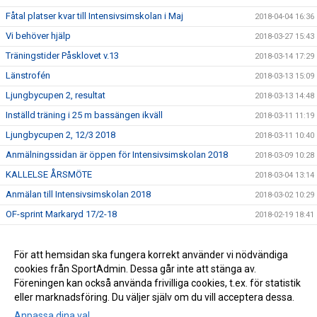
Fåtal platser kvar till Intensivsimskolan i Maj
2018-04-04 16:36
Vi behöver hjälp
2018-03-27 15:43
Träningstider Påsklovet v.13
2018-03-14 17:29
Länstrofén
2018-03-13 15:09
Ljungbycupen 2, resultat
2018-03-13 14:48
Inställd träning i 25 m bassängen ikväll
2018-03-11 11:19
Ljungbycupen 2, 12/3 2018
2018-03-11 10:40
Anmälningssidan är öppen för Intensivsimskolan 2018
2018-03-09 10:28
KALLELSE ÅRSMÖTE
2018-03-04 13:14
Anmälan till Intensivsimskolan 2018
2018-03-02 10:29
OF-sprint Markaryd 17/2-18
2018-02-19 18:41
Simskolan har Sportlov
2018-02-19 09:38
Resultat Ljungbycupen 12/2
För att hemsidan ska fungera korrekt använder vi nödvändiga
2018-02-13 14:47
cookies från SportAdmin. Dessa går inte att stänga av.
Länktips simutrustning - Bra!!
2017-09-08 13:31
Föreningen kan också använda frivilliga cookies, t.ex. för statistik
eller marknadsföring. Du väljer själv om du vill acceptera dessa.
Anpassa dina val