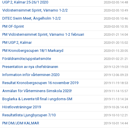
UGP 2, Kalmar 25-26/1 2020
2020-02-05 14:48
Vidösternsimmet Sprint, Värnamo 1-2/2
2020-02-05 10:49
DITEC Swim Meet, Ängelholm 1-2/2
2020-02-05 10:46
PM OF-Sprint
2020-02-05 10:35
PM Vidösternsimmet Sprint, Värnamo 1-2 februari
2020-01-21 14:04
PM UGP 2, Kalmar
2020-01-20 15:02
PM Kronobergscupen 18/1 Markaryd
2020-01-15 20:05
Föräldramöte/uppstartsmöte
2020-01-02 21:21
Presentation av nya chefstränaren
2019-12-29 19:03
Information inför vårterminen 2020
2019-12-06 09:23
Resultat Kronobergscupen 16 november 2019
2019-11-19 18:53
Anmälan för Vårterminens Simskola 2020!
2019-11-14 15:57
Boglarka & Levente till final i ungdoms-SM
2019-11-13 14:24
Höstlovsträningar 2019
2019-10-26 14:43
Resultatlista Ljungbycupen 7/10
2019-10-10 12:21
PM DM/JDM KALMAR
2019-10-01 14:44