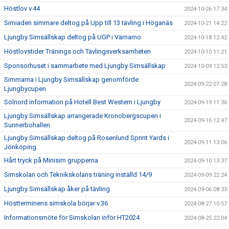
Höstlov v.44
2024-10-26 17:34
Simiaden simmare deltog på Upp till 13 tävling i Höganäs
2024-10-21 14:22
Ljungby Simsällskap deltog på UGP i Värnamo
2024-10-18 12:42
Höstlovstider Tränings och Tävlingsverksamheten
2024-10-10 11:21
Sponsorhuset i sammarbete med Ljungby Simsällskap
2024-10-09 12:53
Simmarna i Ljungby Simsällskap genomförde
2024-09-22 07:28
Ljungbycupen
Solnord information på Hotell Best Western i Ljungby
2024-09-19 11:36
Ljungby Simsällskap arrangerade Kronobergscupen i
2024-09-16 12:47
Sunnerbohallen
Ljungby Simsällskap deltog på Rosenlund Sprint Yards i
2024-09-11 13:06
Jönköping
Hårt tryck på Minisim grupperna
2024-09-10 13:37
Simskolan och Teknikskolans träning inställd 14/9
2024-09-09 22:24
Ljungby Simsällskap åker på tävling
2024-09-06 08:33
Höstterminens simskola börjar v.36
2024-08-27 10:57
Informationsmöte för Simskolan inför HT2024
2024-08-25 22:04