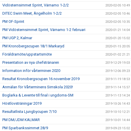
Vidösternsimmet Sprint, Värnamo 1-2/2
2020-02-05 10:49
DITEC Swim Meet, Ängelholm 1-2/2
2020-02-05 10:46
PM OF-Sprint
2020-02-05 10:35
PM Vidösternsimmet Sprint, Värnamo 1-2 februari
2020-01-21 14:04
PM UGP 2, Kalmar
2020-01-20 15:02
PM Kronobergscupen 18/1 Markaryd
2020-01-15 20:05
Föräldramöte/uppstartsmöte
2020-01-02 21:21
Presentation av nya chefstränaren
2019-12-29 19:03
Information inför vårterminen 2020
2019-12-06 09:23
Resultat Kronobergscupen 16 november 2019
2019-11-19 18:53
Anmälan för Vårterminens Simskola 2020!
2019-11-14 15:57
Boglarka & Levente till final i ungdoms-SM
2019-11-13 14:24
Höstlovsträningar 2019
2019-10-26 14:43
Resultatlista Ljungbycupen 7/10
2019-10-10 12:21
PM DM/JDM KALMAR
2019-10-01 14:44
PM Sparbankssimmet 28/9
2019-09-23 15:02