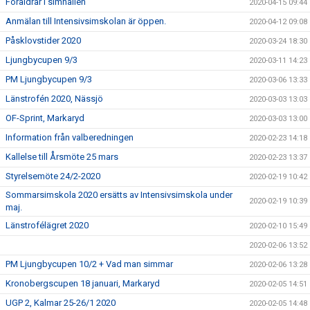
Föräldrar i simhallen
2020-04-15 09:44
Anmälan till Intensivsimskolan är öppen.
2020-04-12 09:08
Påsklovstider 2020
2020-03-24 18:30
Ljungbycupen 9/3
2020-03-11 14:23
PM Ljungbycupen 9/3
2020-03-06 13:33
Länstrofén 2020, Nässjö
2020-03-03 13:03
OF-Sprint, Markaryd
2020-03-03 13:00
Information från valberedningen
2020-02-23 14:18
Kallelse till Årsmöte 25 mars
2020-02-23 13:37
Styrelsemöte 24/2-2020
2020-02-19 10:42
Sommarsimskola 2020 ersätts av Intensivsimskola under
2020-02-19 10:39
maj.
Länstrofélägret 2020
2020-02-10 15:49
2020-02-06 13:52
PM Ljungbycupen 10/2 + Vad man simmar
2020-02-06 13:28
Kronobergscupen 18 januari, Markaryd
2020-02-05 14:51
UGP 2, Kalmar 25-26/1 2020
2020-02-05 14:48