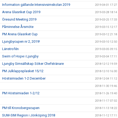
Information gällande Intensivsimskolan 2019
2019-04-01 17:27
Arena Glasriket Cup 2019
2019-03-28 18:14
Öresund Meeting 2019
2019-03-25 17:33
Påminnelse Årsmöte
2019-03-15 12:17
PM Arena Glasriket Cup
2019-03-12 21:18
Ljungbycupen nr 2, 2019!
2019-03-10 12:50
Länstrofén
2019-03-05 09:15
Swim of Hope i Ljungby
2019-03-04 17:11
Ljungby Simsällskap Söker Chefstränare
2018-12-12 19:59
PM Julklappsplasket 15/12
2018-12-10 16:00
Höstsimiaden 1-2 December
2018-12-04 11:12
2018-11-30 19:46
PM Höstsimiaden 1-2/12
2018-11-26 19:40
2018-11-17 07:02
PM till Kronobergscupen
2018-11-13 18:22
SUM-SIM Region i Jönköping 2018
2018-11-12 17:11