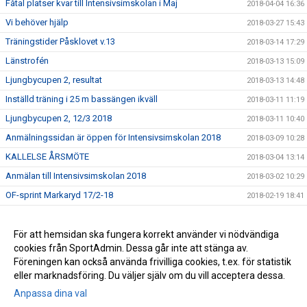
Fåtal platser kvar till Intensivsimskolan i Maj
2018-04-04 16:36
Vi behöver hjälp
2018-03-27 15:43
Träningstider Påsklovet v.13
2018-03-14 17:29
Länstrofén
2018-03-13 15:09
Ljungbycupen 2, resultat
2018-03-13 14:48
Inställd träning i 25 m bassängen ikväll
2018-03-11 11:19
Ljungbycupen 2, 12/3 2018
2018-03-11 10:40
Anmälningssidan är öppen för Intensivsimskolan 2018
2018-03-09 10:28
KALLELSE ÅRSMÖTE
2018-03-04 13:14
Anmälan till Intensivsimskolan 2018
2018-03-02 10:29
OF-sprint Markaryd 17/2-18
2018-02-19 18:41
Simskolan har Sportlov
2018-02-19 09:38
Resultat Ljungbycupen 12/2
För att hemsidan ska fungera korrekt använder vi nödvändiga
2018-02-13 14:47
cookies från SportAdmin. Dessa går inte att stänga av.
Länktips simutrustning - Bra!!
2017-09-08 13:31
Föreningen kan också använda frivilliga cookies, t.ex. för statistik
eller marknadsföring. Du väljer själv om du vill acceptera dessa.
Anpassa dina val