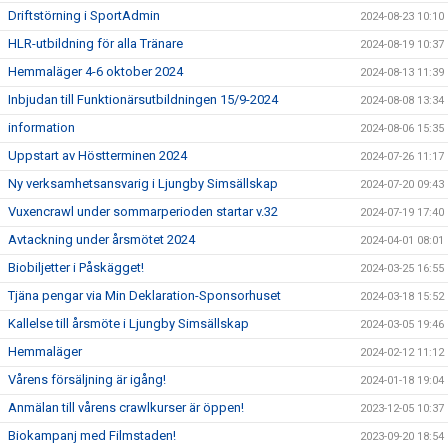
Driftstörning i SportAdmin
2024-08-23 10:10
HLR-utbildning för alla Tränare
2024-08-19 10:37
Hemmaläger 4-6 oktober 2024
2024-08-13 11:39
Inbjudan till Funktionärsutbildningen 15/9-2024
2024-08-08 13:34
information
2024-08-06 15:35
Uppstart av Höstterminen 2024
2024-07-26 11:17
Ny verksamhetsansvarig i Ljungby Simsällskap
2024-07-20 09:43
Vuxencrawl under sommarperioden startar v.32
2024-07-19 17:40
Avtackning under årsmötet 2024
2024-04-01 08:01
Biobiljetter i Påskägget!
2024-03-25 16:55
Tjäna pengar via Min Deklaration-Sponsorhuset
2024-03-18 15:52
Kallelse till årsmöte i Ljungby Simsällskap
2024-03-05 19:46
Hemmaläger
2024-02-12 11:12
Vårens försäljning är igång!
2024-01-18 19:04
Anmälan till vårens crawlkurser är öppen!
2023-12-05 10:37
Biokampanj med Filmstaden!
2023-09-20 18:54