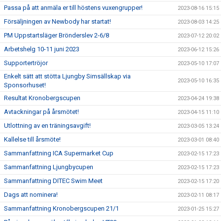
Passa på att anmäla er till höstens vuxengrupper!
2023-08-16 15:15
Försäljningen av Newbody har startat!
2023-08-03 14:25
PM Uppstartsläger Brönderslev 2-6/8
2023-07-12 20:02
Arbetshelg 10-11 juni 2023
2023-06-12 15:26
Supportertröjor
2023-05-10 17:07
Enkelt sätt att stötta Ljungby Simsällskap via
2023-05-10 16:35
Sponsorhuset!
Resultat Kronobergscupen
2023-04-24 19:38
Avtackningar på årsmötet!
2023-04-15 11:10
Utlottning av en träningsavgift!
2023-03-05 13:24
Kallelse till årsmöte!
2023-03-01 08:40
Sammanfattning ICA Supermarket Cup
2023-02-15 17:23
Sammanfattning Ljungbycupen
2023-02-15 17:23
Sammanfattning DITEC Swim Meet
2023-02-15 17:20
Dags att nominera!
2023-02-11 08:17
Sammanfattning Kronobergscupen 21/1
2023-01-25 15:27