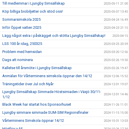
Till medlemmar i Ljungby Simsällskap
2025-05-11 21:00
Köp billiga biobiljetter och stöd oss!
2025-05-07 13:45
Sommarsimskola 2025
2025-04-24 16:49
Inför Öppet vatten 2025
2025-04-23 21:15
Lägg något extra i påskägget och stötta Ljungby Simsällskap!
2025-04-15
LSS 100 år idag, 250325
2025-03-25 20:59
Problem med hemsidan
2025-03-20 12:56
Dags att nominera
2025-02-26 19:50
Kallelse till årsmöte i Ljungby Simsällskap
2025-02-26 19:47
Anmälan för Vårterminens simskola öppnar den 14/12
2024-12-06 15:52
Träningstider över Jul och Nyår
2024-12-01 19:07
Ljungby Simsällskap Simmade Höstsimiaden i Växjö 30/11-
2024-12-01 14:46
1/12
Black Week har startat hos Sponsorhuset
2024-11-26 11:01
Ljungby simmare simmade SUM-SIM Regionsfinaler
2024-11-15 15:00
Vårterminens Simskola öppnar 14/12
2024-10-31 13:03
Höstlov v.44
2024-10-26 17:34