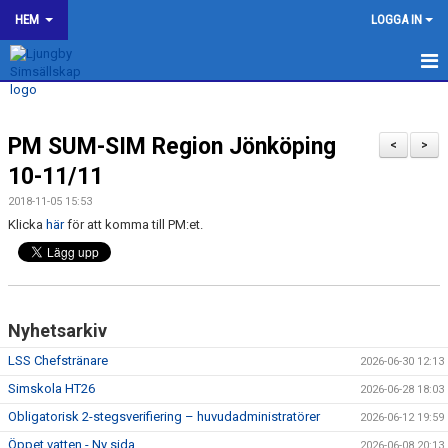
HEM
LOGGA IN
LJUNGBY SIMSÄLLSKAP
PM SUM-SIM Region Jönköping
OM KLUBBEN
<
>
10-11/11
BILDGALLERI
2018-11-05 15:53
Klicka
här
för att komma till PM:et.
KONTAKT
SPONSORER
KALENDER
Nyhetsarkiv
LSS Chefstränare
WEBSHOP
2026-06-30 12:13
Simskola HT26
2026-06-28 18:03
HJÄLP TILL I LJUNGBY SS
Obligatorisk 2-stegsverifiering – huvudadministratörer
2026-06-12 19:59
Öppet vatten - Ny sida
2026-06-08 20:13