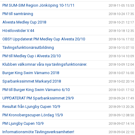
PM SUM-SIM Region Jönköping 10-11/11
2018-11-05 15:53
PM till samträning
2018-10-24 17:35
Alvesta Medley Cup 2018
2018-10-21 12:17
Höstlovstider V.44
2018-10-18 12:35
OBS!! Uppdaterat PM Medley Cup Alvesta 20/10
2018-10-16 17:02
Tävlingsfunktionärsutbildning
2018-10-15 07:10
PM till Medley Cup i Alvesta 20/10
2018-10-14 10:09
Klubben välkomnar våra nya tävlingsfunktionärer.
2018-10-09 12:04
Burger King Swim Värnamo 2018
2018-10-07 16:00
Sparbankssimmet Markaryd 2018
2018-10-02 20:14
PM till Burger King Swim Värnamo 6/10
2018-10-01 17:52
UPPDATERAT PM Sparbankssimmet 29/9
2018-09-24 17:49
Resultat från Ljungby Cupen 10/9
2018-09-13 20:26
PM Kronobergscupen Lördag 15/9
2018-09-12 08:50
PM Ljungby Cupen 10/9
2018-09-07 14:14
Informationsmöte Tävlingsverksamheten!
2018-09-04 22:10