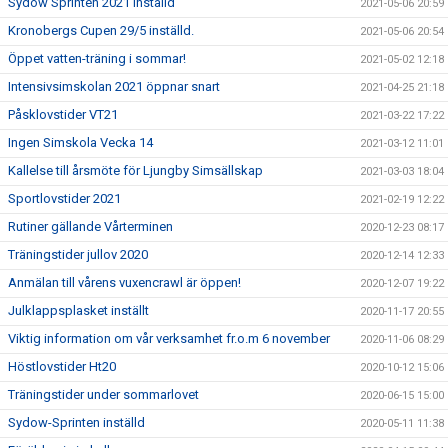
Sydow Sprinten 2021 inställd
2021-05-06 20:59
Kronobergs Cupen 29/5 inställd.
2021-05-06 20:54
Öppet vatten-träning i sommar!
2021-05-02 12:18
Intensivsimskolan 2021 öppnar snart
2021-04-25 21:18
Påsklovstider VT21
2021-03-22 17:22
Ingen Simskola Vecka 14
2021-03-12 11:01
Kallelse till årsmöte för Ljungby Simsällskap
2021-03-03 18:04
Sportlovstider 2021
2021-02-19 12:22
Rutiner gällande Vårterminen
2020-12-23 08:17
Träningstider jullov 2020
2020-12-14 12:33
Anmälan till vårens vuxencrawl är öppen!
2020-12-07 19:22
Julklappsplasket inställt
2020-11-17 20:55
Viktig information om vår verksamhet fr.o.m 6 november
2020-11-06 08:29
Höstlovstider Ht20
2020-10-12 15:06
Träningstider under sommarlovet
2020-06-15 15:00
Sydow-Sprinten inställd
2020-05-11 11:38