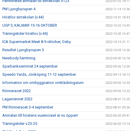
Påminnelse anmälan till simskolan VT23
2023-01-02 18:11
PM Ljungbycupen 4
2022-11-14 15:36
Höstlov simskolan (v.44)
2022-10-31 18:43
UGP 3, KALMAR 15-16 OKTOBER
2022-10-22 13:45
Träningstider höstlov (v.44)
2022-10-20 14:47
ICA Supermarket Meet 8-9 oktober, Osby
2022-10-19 21:11
Resultat Ljungbycupen 3
2022-10-03 15:26
Newbody hämtning
2022-09-30 16:18
Sparbankssimmet 24 september
2022-09-26 12:05
Speedo Yards, Jönköping 11-12 september
2022-09-13 18:12
Information om ombyggnation omklädningsrum
2022-09-05 14:33
Rönneracet 2022
2022-09-05 13:22
Laganrännet 2022
2022-08-31 15:25
PM Rönneracet 3-4 september
2022-08-31 09:26
Anmälan till höstens vuxencrawl är nu öppen!
2022-06-20 09:41
Träningstider v.23-25
2022-06-02 15:14