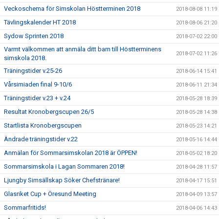
Veckoschema för Simskolan Höstterminen 2018
2018-08-08 11:19
Tävlingskalender HT 2018
2018-08-06 21:20
Sydow Sprinten 2018
2018-07-02 22:00
Varmt välkommen att anmäla ditt barn till Höstterminens
2018-07-02 11:26
simskola 2018.
Träningstider v.25-26
2018-06-14 15:41
Vårsimiaden final 9-10/6
2018-06-11 21:34
Träningstider v.23 + v.24
2018-05-28 18:39
Resultat Kronobergscupen 26/5
2018-05-28 14:38
Startlista Kronobergscupen
2018-05-23 14:21
Ändrade träningstider v.22
2018-05-16 14:44
Anmälan för Sommarsimskolan 2018 är ÖPPEN!
2018-05-02 18:20
Sommarsimskola i Lagan Sommaren 2018!
2018-04-28 11:57
Ljungby Simsällskap Söker Chefstränare!
2018-04-17 15:51
Glasriket Cup + Öresund Meeting
2018-04-09 13:57
Sommarfritids!
2018-04-06 14:43