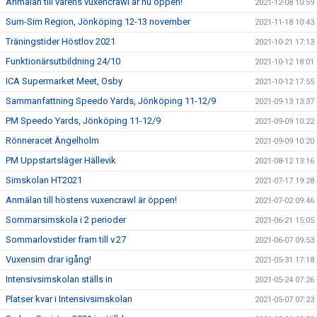
Anmälan till vårens vuxencrawl är nu öppen!
2021-12-08 10:59
Sum-Sim Region, Jönköping 12-13 november
2021-11-18 10:43
Träningstider Höstlov 2021
2021-10-21 17:13
Funktionärsutbildning 24/10
2021-10-12 18:01
ICA Supermarket Meet, Osby
2021-10-12 17:55
Sammanfattning Speedo Yards, Jönköping 11-12/9
2021-09-13 13:37
PM Speedo Yards, Jönköping 11-12/9
2021-09-09 10:22
Rönneracet Ängelholm
2021-09-09 10:20
PM Uppstartsläger Hällevik
2021-08-12 13:16
Simskolan HT2021
2021-07-17 19:28
Anmälan till höstens vuxencrawl är öppen!
2021-07-02 09:46
Sommarsimskola i 2 perioder
2021-06-21 15:05
Sommarlovstider fram till v.27
2021-06-07 09:53
Vuxensim drar igång!
2021-05-31 17:18
Intensivsimskolan ställs in
2021-05-24 07:26
Platser kvar i Intensivsimskolan
2021-05-07 07:23