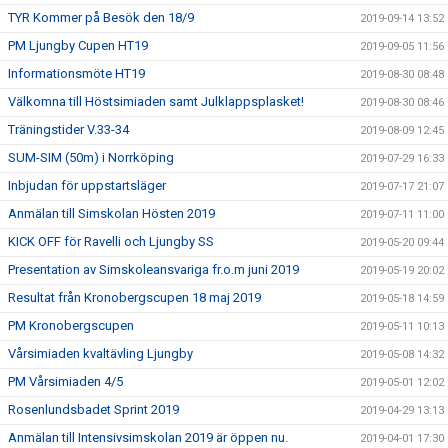
TYR Kommer på Besök den 18/9
2019-09-14 13:52
PM Ljungby Cupen HT19
2019-09-05 11:56
Informationsmöte HT19
2019-08-30 08:48
Välkomna till Höstsimiaden samt Julklappsplasket!
2019-08-30 08:46
Träningstider V.33-34
2019-08-09 12:45
SUM-SIM (50m) i Norrköping
2019-07-29 16:33
Inbjudan för uppstartsläger
2019-07-17 21:07
Anmälan till Simskolan Hösten 2019
2019-07-11 11:00
KICK OFF för Ravelli och Ljungby SS
2019-05-20 09:44
Presentation av Simskoleansvariga fr.o.m juni 2019
2019-05-19 20:02
Resultat från Kronobergscupen 18 maj 2019
2019-05-18 14:59
PM Kronobergscupen
2019-05-11 10:13
Vårsimiaden kvaltävling Ljungby
2019-05-08 14:32
PM Vårsimiaden 4/5
2019-05-01 12:02
Rosenlundsbadet Sprint 2019
2019-04-29 13:13
Anmälan till Intensivsimskolan 2019 är öppen nu.
2019-04-01 17:30