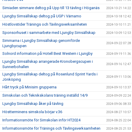
Simiaden simmare deltog på Upp till 13 tävling i Höganäs
2024-10-21 14:22
Ljungby Simsällskap deltog på UGP i Värnamo
2024-10-18 12:42
Höstlovstider Tränings och Tävlingsverksamheten
2024-10-10 11:21
Sponsorhuset i sammarbete med Ljungby Simsällskap
2024-10-09 12:53
Simmarna i Ljungby Simsällskap genomförde
2024-09-22 07:28
Ljungbycupen
Solnord information på Hotell Best Western i Ljungby
2024-09-19 11:36
Ljungby Simsällskap arrangerade Kronobergscupen i
2024-09-16 12:47
Sunnerbohallen
Ljungby Simsällskap deltog på Rosenlund Sprint Yards i
2024-09-11 13:06
Jönköping
Hårt tryck på Minisim grupperna
2024-09-10 13:37
Simskolan och Teknikskolans träning inställd 14/9
2024-09-09 22:24
Ljungby Simsällskap åker på tävling
2024-09-06 08:33
Höstterminens simskola börjar v.36
2024-08-27 10:57
Informationsmöte för Simskolan inför HT2024
2024-08-25 22:04
Informationsmöte för Tränings och Tävlingsverksamheten
2024-08-25 21:53