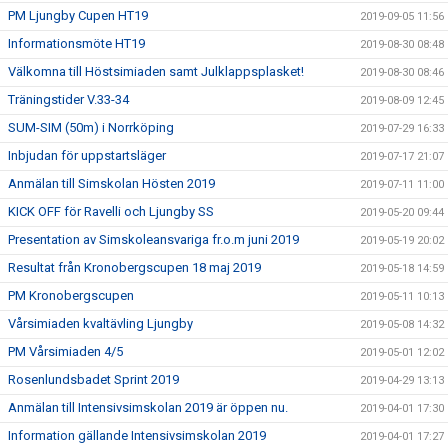
PM Ljungby Cupen HT19
2019-09-05 11:56
Informationsmöte HT19
2019-08-30 08:48
Välkomna till Höstsimiaden samt Julklappsplasket!
2019-08-30 08:46
Träningstider V.33-34
2019-08-09 12:45
SUM-SIM (50m) i Norrköping
2019-07-29 16:33
Inbjudan för uppstartsläger
2019-07-17 21:07
Anmälan till Simskolan Hösten 2019
2019-07-11 11:00
KICK OFF för Ravelli och Ljungby SS
2019-05-20 09:44
Presentation av Simskoleansvariga fr.o.m juni 2019
2019-05-19 20:02
Resultat från Kronobergscupen 18 maj 2019
2019-05-18 14:59
PM Kronobergscupen
2019-05-11 10:13
Vårsimiaden kvaltävling Ljungby
2019-05-08 14:32
PM Vårsimiaden 4/5
2019-05-01 12:02
Rosenlundsbadet Sprint 2019
2019-04-29 13:13
Anmälan till Intensivsimskolan 2019 är öppen nu.
2019-04-01 17:30
Information gällande Intensivsimskolan 2019
2019-04-01 17:27