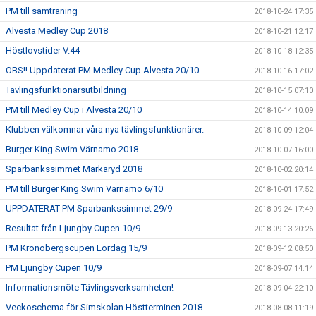
PM till samträning
2018-10-24 17:35
Alvesta Medley Cup 2018
2018-10-21 12:17
Höstlovstider V.44
2018-10-18 12:35
OBS!! Uppdaterat PM Medley Cup Alvesta 20/10
2018-10-16 17:02
Tävlingsfunktionärsutbildning
2018-10-15 07:10
PM till Medley Cup i Alvesta 20/10
2018-10-14 10:09
Klubben välkomnar våra nya tävlingsfunktionärer.
2018-10-09 12:04
Burger King Swim Värnamo 2018
2018-10-07 16:00
Sparbankssimmet Markaryd 2018
2018-10-02 20:14
PM till Burger King Swim Värnamo 6/10
2018-10-01 17:52
UPPDATERAT PM Sparbankssimmet 29/9
2018-09-24 17:49
Resultat från Ljungby Cupen 10/9
2018-09-13 20:26
PM Kronobergscupen Lördag 15/9
2018-09-12 08:50
PM Ljungby Cupen 10/9
2018-09-07 14:14
Informationsmöte Tävlingsverksamheten!
2018-09-04 22:10
Veckoschema för Simskolan Höstterminen 2018
2018-08-08 11:19