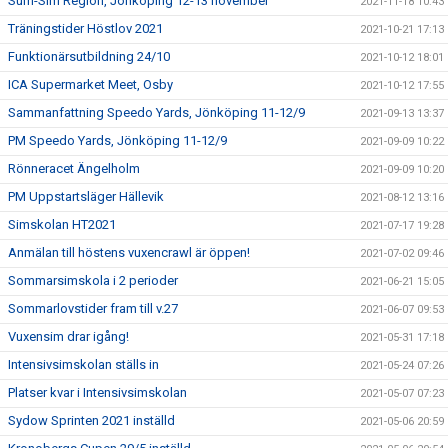
Sum-Sim Region, Jönköping 12-13 november
2021-11-18 10:43
Träningstider Höstlov 2021
2021-10-21 17:13
Funktionärsutbildning 24/10
2021-10-12 18:01
ICA Supermarket Meet, Osby
2021-10-12 17:55
Sammanfattning Speedo Yards, Jönköping 11-12/9
2021-09-13 13:37
PM Speedo Yards, Jönköping 11-12/9
2021-09-09 10:22
Rönneracet Ängelholm
2021-09-09 10:20
PM Uppstartsläger Hällevik
2021-08-12 13:16
Simskolan HT2021
2021-07-17 19:28
Anmälan till höstens vuxencrawl är öppen!
2021-07-02 09:46
Sommarsimskola i 2 perioder
2021-06-21 15:05
Sommarlovstider fram till v.27
2021-06-07 09:53
Vuxensim drar igång!
2021-05-31 17:18
Intensivsimskolan ställs in
2021-05-24 07:26
Platser kvar i Intensivsimskolan
2021-05-07 07:23
Sydow Sprinten 2021 inställd
2021-05-06 20:59