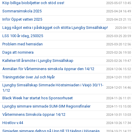
Köp billiga biobiljetter och stöd oss!
2025-05-07 13:45
Sommarsimskola 2025
2025-04-24 16:49
Inför Öppet vatten 2025
2025-04-23 21:15
Lägg något extra i påskägget och stötta Ljungby Simsällskap!
2025-04-15
LSS 100 år idag, 250325
2025-03-25 20:59
Problem med hemsidan
2025-03-20 12:56
Dags att nominera
2025-02-26 19:50
Kallelse till årsmöte i Ljungby Simsällskap
2025-02-26 19:47
Anmälan för Vårterminens simskola öppnar den 14/12
2024-12-06 15:52
Träningstider över Jul och Nyår
2024-12-01 19:07
Ljungby Simsällskap Simmade Höstsimiaden i Växjö 30/11-
2024-12-01 14:46
1/12
Black Week har startat hos Sponsorhuset
2024-11-26 11:01
Ljungby simmare simmade SUM-SIM Regionsfinaler
2024-11-15 15:00
Vårterminens Simskola öppnar 14/12
2024-10-31 13:03
Höstlov v.44
2024-10-26 17:34
Simiaden simmare deltog på Upp till 13 tävling i Höganäs
2024-10-21 14:22