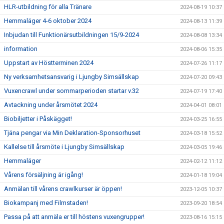
HLR-utbildning för alla Tränare
2024-08-19 10:37
Hemmaläger 4-6 oktober 2024
2024-08-13 11:39
Inbjudan till Funktionärsutbildningen 15/9-2024
2024-08-08 13:34
information
2024-08-06 15:35
Uppstart av Höstterminen 2024
2024-07-26 11:17
Ny verksamhetsansvarig i Ljungby Simsällskap
2024-07-20 09:43
Vuxencrawl under sommarperioden startar v.32
2024-07-19 17:40
Avtackning under årsmötet 2024
2024-04-01 08:01
Biobiljetter i Påskägget!
2024-03-25 16:55
Tjäna pengar via Min Deklaration-Sponsorhuset
2024-03-18 15:52
Kallelse till årsmöte i Ljungby Simsällskap
2024-03-05 19:46
Hemmaläger
2024-02-12 11:12
Vårens försäljning är igång!
2024-01-18 19:04
Anmälan till vårens crawlkurser är öppen!
2023-12-05 10:37
Biokampanj med Filmstaden!
2023-09-20 18:54
Passa på att anmäla er till höstens vuxengrupper!
2023-08-16 15:15