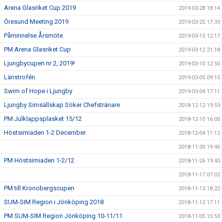
Arena Glasriket Cup 2019
2019-03-28 18:14
Öresund Meeting 2019
2019-03-25 17:33
Påminnelse Årsmöte
2019-03-15 12:17
PM Arena Glasriket Cup
2019-03-12 21:18
Ljungbycupen nr 2, 2019!
2019-03-10 12:50
Länstrofén
2019-03-05 09:15
Swim of Hope i Ljungby
2019-03-04 17:11
Ljungby Simsällskap Söker Chefstränare
2018-12-12 19:59
PM Julklappsplasket 15/12
2018-12-10 16:00
Höstsimiaden 1-2 December
2018-12-04 11:12
2018-11-30 19:46
PM Höstsimiaden 1-2/12
2018-11-26 19:40
2018-11-17 07:02
PM till Kronobergscupen
2018-11-13 18:22
SUM-SIM Region i Jönköping 2018
2018-11-12 17:11
PM SUM-SIM Region Jönköping 10-11/11
2018-11-05 15:53