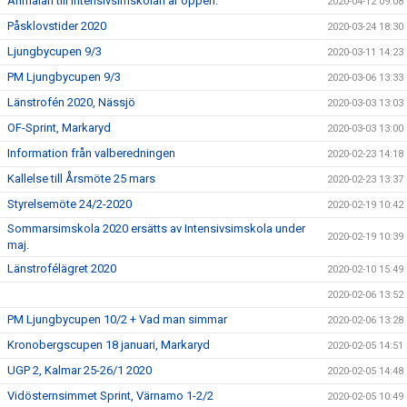
Anmälan till Intensivsimskolan är öppen.
2020-04-12 09:08
Påsklovstider 2020
2020-03-24 18:30
Ljungbycupen 9/3
2020-03-11 14:23
PM Ljungbycupen 9/3
2020-03-06 13:33
Länstrofén 2020, Nässjö
2020-03-03 13:03
OF-Sprint, Markaryd
2020-03-03 13:00
Information från valberedningen
2020-02-23 14:18
Kallelse till Årsmöte 25 mars
2020-02-23 13:37
Styrelsemöte 24/2-2020
2020-02-19 10:42
Sommarsimskola 2020 ersätts av Intensivsimskola under
2020-02-19 10:39
maj.
Länstrofélägret 2020
2020-02-10 15:49
2020-02-06 13:52
PM Ljungbycupen 10/2 + Vad man simmar
2020-02-06 13:28
Kronobergscupen 18 januari, Markaryd
2020-02-05 14:51
UGP 2, Kalmar 25-26/1 2020
2020-02-05 14:48
Vidösternsimmet Sprint, Värnamo 1-2/2
2020-02-05 10:49