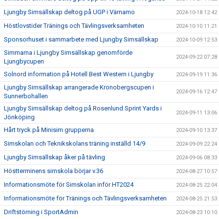
Ljungby Simsällskap deltog på UGP i Värnamo
2024-10-18 12:42
Höstlovstider Tränings och Tävlingsverksamheten
2024-10-10 11:21
Sponsorhuset i sammarbete med Ljungby Simsällskap
2024-10-09 12:53
Simmarna i Ljungby Simsällskap genomförde
2024-09-22 07:28
Ljungbycupen
Solnord information på Hotell Best Western i Ljungby
2024-09-19 11:36
Ljungby Simsällskap arrangerade Kronobergscupen i
2024-09-16 12:47
Sunnerbohallen
Ljungby Simsällskap deltog på Rosenlund Sprint Yards i
2024-09-11 13:06
Jönköping
Hårt tryck på Minisim grupperna
2024-09-10 13:37
Simskolan och Teknikskolans träning inställd 14/9
2024-09-09 22:24
Ljungby Simsällskap åker på tävling
2024-09-06 08:33
Höstterminens simskola börjar v.36
2024-08-27 10:57
Informationsmöte för Simskolan inför HT2024
2024-08-25 22:04
Informationsmöte för Tränings och Tävlingsverksamheten
2024-08-25 21:53
Driftstörning i SportAdmin
2024-08-23 10:10