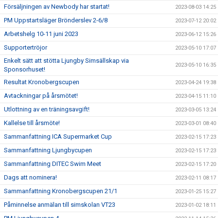
Försäljningen av Newbody har startat!
2023-08-03 14:25
PM Uppstartsläger Brönderslev 2-6/8
2023-07-12 20:02
Arbetshelg 10-11 juni 2023
2023-06-12 15:26
Supportertröjor
2023-05-10 17:07
Enkelt sätt att stötta Ljungby Simsällskap via
2023-05-10 16:35
Sponsorhuset!
Resultat Kronobergscupen
2023-04-24 19:38
Avtackningar på årsmötet!
2023-04-15 11:10
Utlottning av en träningsavgift!
2023-03-05 13:24
Kallelse till årsmöte!
2023-03-01 08:40
Sammanfattning ICA Supermarket Cup
2023-02-15 17:23
Sammanfattning Ljungbycupen
2023-02-15 17:23
Sammanfattning DITEC Swim Meet
2023-02-15 17:20
Dags att nominera!
2023-02-11 08:17
Sammanfattning Kronobergscupen 21/1
2023-01-25 15:27
Påminnelse anmälan till simskolan VT23
2023-01-02 18:11