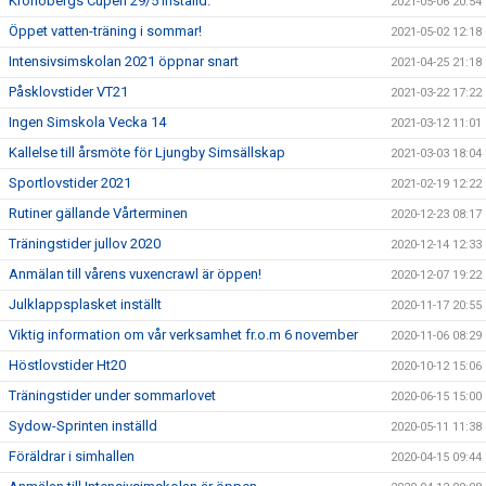
Kronobergs Cupen 29/5 inställd.
2021-05-06 20:54
Öppet vatten-träning i sommar!
2021-05-02 12:18
Intensivsimskolan 2021 öppnar snart
2021-04-25 21:18
Påsklovstider VT21
2021-03-22 17:22
Ingen Simskola Vecka 14
2021-03-12 11:01
Kallelse till årsmöte för Ljungby Simsällskap
2021-03-03 18:04
Sportlovstider 2021
2021-02-19 12:22
Rutiner gällande Vårterminen
2020-12-23 08:17
Träningstider jullov 2020
2020-12-14 12:33
Anmälan till vårens vuxencrawl är öppen!
2020-12-07 19:22
Julklappsplasket inställt
2020-11-17 20:55
Viktig information om vår verksamhet fr.o.m 6 november
2020-11-06 08:29
Höstlovstider Ht20
2020-10-12 15:06
Träningstider under sommarlovet
2020-06-15 15:00
Sydow-Sprinten inställd
2020-05-11 11:38
Föräldrar i simhallen
2020-04-15 09:44