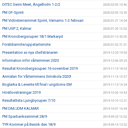
DITEC Swim Meet, Ängelholm 1-2/2
2020-02-05 10:46
PM OF-Sprint
2020-02-05 10:35
PM Vidösternsimmet Sprint, Värnamo 1-2 februari
2020-01-21 14:04
PM UGP 2, Kalmar
2020-01-20 15:02
PM Kronobergscupen 18/1 Markaryd
2020-01-15 20:05
Föräldramöte/uppstartsmöte
2020-01-02 21:21
Presentation av nya chefstränaren
2019-12-29 19:03
Information inför vårterminen 2020
2019-12-06 09:23
Resultat Kronobergscupen 16 november 2019
2019-11-19 18:53
Anmälan för Vårterminens Simskola 2020!
2019-11-14 15:57
Boglarka & Levente till final i ungdoms-SM
2019-11-13 14:24
Höstlovsträningar 2019
2019-10-26 14:43
Resultatlista Ljungbycupen 7/10
2019-10-10 12:21
PM DM/JDM KALMAR
2019-10-01 14:44
PM Sparbankssimmet 28/9
2019-09-23 15:02
TYR Kommer på Besök den 18/9
2019-09-14 13:52