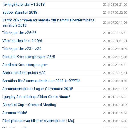
Tävlingskalender HT 2018
2018-08-06 21:20
Sydow Sprinten 2018
2018-07-02 22:00
Varmt välkommen att anmäla ditt barn till Höstterminens
2018-07-02 11:26
simskola 2018.
Träningstider v.25-26
2018-06-14 15:41
Vårsimiaden final 9-10/6
2018-06-11 21:34
Träningstider v.23 + v.24
2018-05-28 18:39
Resultat Kronobergscupen 26/5
2018-05-28 14:38
Startlista Kronobergscupen
2018-05-23 14:21
Ändrade träningstider v.22
2018-05-16 14:44
Anmälan för Sommarsimskolan 2018 är ÖPPEN!
2018-05-02 18:20
Sommarsimskola i Lagan Sommaren 2018!
2018-04-28 11:57
Ljungby Simsällskap Söker Chefstränare!
2018-04-17 15:51
Glasriket Cup + Öresund Meeting
2018-04-09 13:57
Sommarfritids!
2018-04-06 14:43
Fåtal platser kvar till Intensivsimskolan i Maj
2018-04-04 16:36