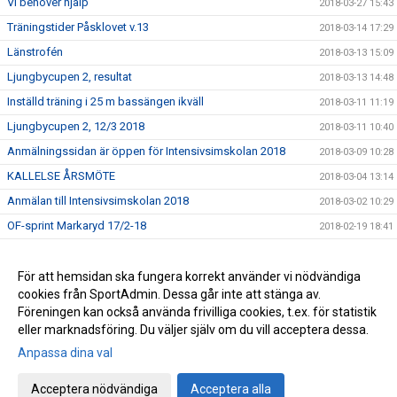
Vi behöver hjälp
2018-03-27 15:43
Träningstider Påsklovet v.13
2018-03-14 17:29
Länstrofén
2018-03-13 15:09
Ljungbycupen 2, resultat
2018-03-13 14:48
Inställd träning i 25 m bassängen ikväll
2018-03-11 11:19
Ljungbycupen 2, 12/3 2018
2018-03-11 10:40
Anmälningssidan är öppen för Intensivsimskolan 2018
2018-03-09 10:28
KALLELSE ÅRSMÖTE
2018-03-04 13:14
Anmälan till Intensivsimskolan 2018
2018-03-02 10:29
OF-sprint Markaryd 17/2-18
2018-02-19 18:41
Simskolan har Sportlov
2018-02-19 09:38
Resultat Ljungbycupen 12/2
För att hemsidan ska fungera korrekt använder vi nödvändiga
2018-02-13 14:47
cookies från SportAdmin. Dessa går inte att stänga av.
Länktips simutrustning - Bra!!
2017-09-08 13:31
Föreningen kan också använda frivilliga cookies, t.ex. för statistik
eller marknadsföring. Du väljer själv om du vill acceptera dessa.
Anpassa dina val
Cookie-inställningar
Gå till Webbversion
Acceptera nödvändiga
Acceptera alla