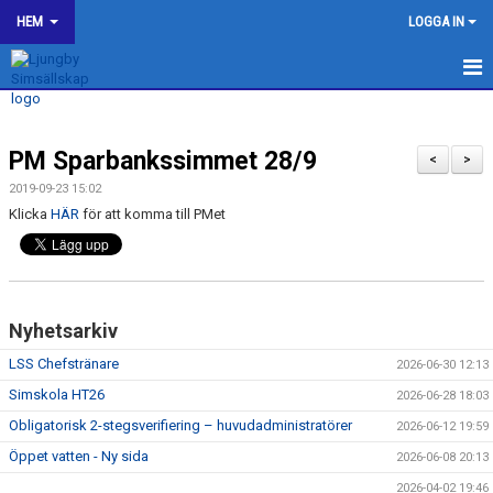
HEM
LOGGA IN
LJUNGBY SIMSÄLLSKAP
PM Sparbankssimmet 28/9
OM KLUBBEN
<
>
2019-09-23 15:02
BILDGALLERI
Klicka
HÄR
för att komma till PMet
KONTAKT
SPONSORER
Nyhetsarkiv
KALENDER
LSS Chefstränare
2026-06-30 12:13
Simskola HT26
2026-06-28 18:03
WEBSHOP
Obligatorisk 2-stegsverifiering – huvudadministratörer
2026-06-12 19:59
HJÄLP TILL I LJUNGBY SS
Öppet vatten - Ny sida
2026-06-08 20:13
2026-04-02 19:46