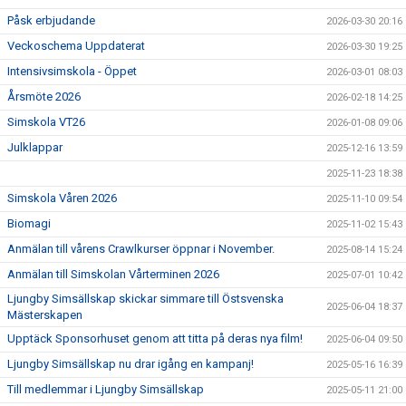
Påsk erbjudande
2026-03-30 20:16
Veckoschema Uppdaterat
2026-03-30 19:25
Intensivsimskola - Öppet
2026-03-01 08:03
Årsmöte 2026
2026-02-18 14:25
Simskola VT26
2026-01-08 09:06
Julklappar
2025-12-16 13:59
2025-11-23 18:38
Simskola Våren 2026
2025-11-10 09:54
Biomagi
2025-11-02 15:43
Anmälan till vårens Crawlkurser öppnar i November.
2025-08-14 15:24
Anmälan till Simskolan Vårterminen 2026
2025-07-01 10:42
Ljungby Simsällskap skickar simmare till Östsvenska
2025-06-04 18:37
Mästerskapen
Upptäck Sponsorhuset genom att titta på deras nya film!
2025-06-04 09:50
Ljungby Simsällskap nu drar igång en kampanj!
2025-05-16 16:39
Till medlemmar i Ljungby Simsällskap
2025-05-11 21:00