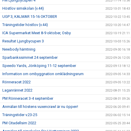
PM Ljungbycupen 4
2022-11-14 15:36
Höstlov simskolan (v.44)
2022-10-31 18:43
UGP 3, KALMAR 15-16 OKTOBER
2022-10-22 13:45
Träningstider höstlov (v.44)
2022-10-20 14:47
ICA Supermarket Meet 8-9 oktober, Osby
2022-10-19 21:11
Resultat Ljungbycupen 3
2022-10-03 15:26
Newbody hämtning
2022-09-30 16:18
Sparbankssimmet 24 september
2022-09-26 12:05
Speedo Yards, Jönköping 11-12 september
2022-09-13 18:12
Information om ombyggnation omklädningsrum
2022-09-05 14:33
Rönneracet 2022
2022-09-05 13:22
Laganrännet 2022
2022-08-31 15:25
PM Rönneracet 3-4 september
2022-08-31 09:26
Anmälan till höstens vuxencrawl är nu öppen!
2022-06-20 09:41
Träningstider v.23-25
2022-06-02 15:14
PM Citadellsim 2022
2022-05-25 20:44