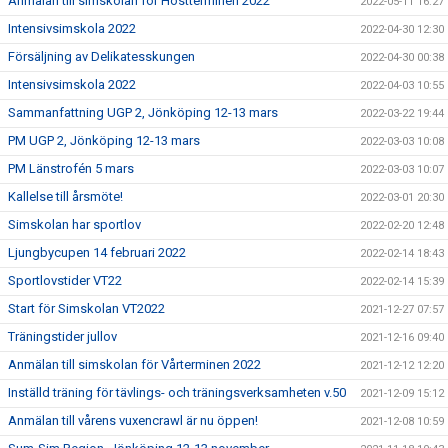
Anmälan till simskolan för Höstterminen 2022
2022-05-11 16:27
Intensivsimskola 2022
2022-04-30 12:30
Försäljning av Delikatesskungen
2022-04-30 00:38
Intensivsimskola 2022
2022-04-03 10:55
Sammanfattning UGP 2, Jönköping 12-13 mars
2022-03-22 19:44
PM UGP 2, Jönköping 12-13 mars
2022-03-03 10:08
PM Länstrofén 5 mars
2022-03-03 10:07
Kallelse till årsmöte!
2022-03-01 20:30
Simskolan har sportlov
2022-02-20 12:48
Ljungbycupen 14 februari 2022
2022-02-14 18:43
Sportlovstider VT22
2022-02-14 15:39
Start för Simskolan VT2022
2021-12-27 07:57
Träningstider jullov
2021-12-16 09:40
Anmälan till simskolan för Vårterminen 2022
2021-12-12 12:20
Inställd träning för tävlings- och träningsverksamheten v.50
2021-12-09 15:12
Anmälan till vårens vuxencrawl är nu öppen!
2021-12-08 10:59