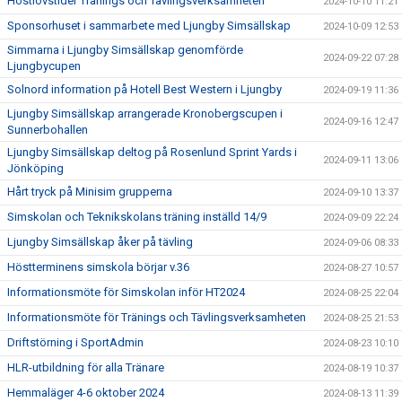
Höstlovstider Tränings och Tävlingsverksamheten
2024-10-10 11:21
Sponsorhuset i sammarbete med Ljungby Simsällskap
2024-10-09 12:53
Simmarna i Ljungby Simsällskap genomförde
2024-09-22 07:28
Ljungbycupen
Solnord information på Hotell Best Western i Ljungby
2024-09-19 11:36
Ljungby Simsällskap arrangerade Kronobergscupen i
2024-09-16 12:47
Sunnerbohallen
Ljungby Simsällskap deltog på Rosenlund Sprint Yards i
2024-09-11 13:06
Jönköping
Hårt tryck på Minisim grupperna
2024-09-10 13:37
Simskolan och Teknikskolans träning inställd 14/9
2024-09-09 22:24
Ljungby Simsällskap åker på tävling
2024-09-06 08:33
Höstterminens simskola börjar v.36
2024-08-27 10:57
Informationsmöte för Simskolan inför HT2024
2024-08-25 22:04
Informationsmöte för Tränings och Tävlingsverksamheten
2024-08-25 21:53
Driftstörning i SportAdmin
2024-08-23 10:10
HLR-utbildning för alla Tränare
2024-08-19 10:37
Hemmaläger 4-6 oktober 2024
2024-08-13 11:39