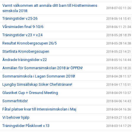
Varmt välkommen att anmäla ditt barn till Höstterminens
2018-07-02 11:26
simskola 2018.
Träningstider v.25-26
2018-06-14 15:41
Vårsimiaden final 9-10/6
2018-06-11 21:34
Träningstider v.23 + v.24
2018-05-28 18:39
Resultat Kronobergscupen 26/5
2018-05-28 14:38
Startlista Kronobergscupen
2018-05-23 14:21
Ändrade träningstider v.22
2018-05-16 14:44
Anmälan för Sommarsimskolan 2018 är ÖPPEN!
2018-05-02 18:20
Sommarsimskola i Lagan Sommaren 2018!
2018-04-28 11:57
Ljungby Simsällskap Söker Chefstränare!
2018-04-17 15:51
Glasriket Cup + Öresund Meeting
2018-04-09 13:57
Sommarfritids!
2018-04-06 14:43
Fåtal platser kvar till Intensivsimskolan i Maj
2018-04-04 16:36
Vi behöver hjälp
2018-03-27 15:43
Träningstider Påsklovet v.13
2018-03-14 17:29