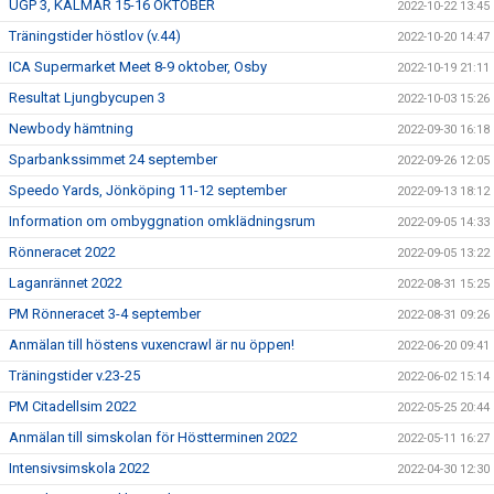
UGP 3, KALMAR 15-16 OKTOBER
2022-10-22 13:45
Träningstider höstlov (v.44)
2022-10-20 14:47
ICA Supermarket Meet 8-9 oktober, Osby
2022-10-19 21:11
Resultat Ljungbycupen 3
2022-10-03 15:26
Newbody hämtning
2022-09-30 16:18
Sparbankssimmet 24 september
2022-09-26 12:05
Speedo Yards, Jönköping 11-12 september
2022-09-13 18:12
Information om ombyggnation omklädningsrum
2022-09-05 14:33
Rönneracet 2022
2022-09-05 13:22
Laganrännet 2022
2022-08-31 15:25
PM Rönneracet 3-4 september
2022-08-31 09:26
Anmälan till höstens vuxencrawl är nu öppen!
2022-06-20 09:41
Träningstider v.23-25
2022-06-02 15:14
PM Citadellsim 2022
2022-05-25 20:44
Anmälan till simskolan för Höstterminen 2022
2022-05-11 16:27
Intensivsimskola 2022
2022-04-30 12:30