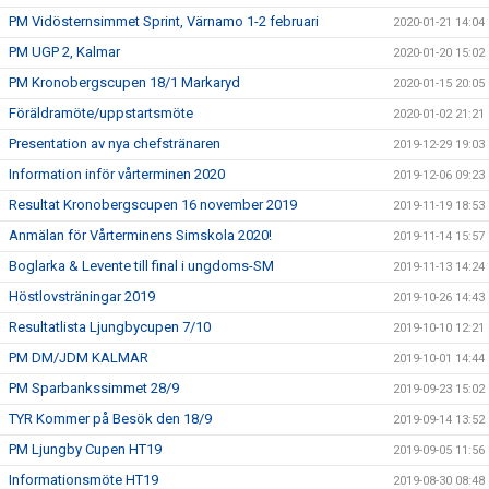
PM Vidösternsimmet Sprint, Värnamo 1-2 februari
2020-01-21 14:04
PM UGP 2, Kalmar
2020-01-20 15:02
PM Kronobergscupen 18/1 Markaryd
2020-01-15 20:05
Föräldramöte/uppstartsmöte
2020-01-02 21:21
Presentation av nya chefstränaren
2019-12-29 19:03
Information inför vårterminen 2020
2019-12-06 09:23
Resultat Kronobergscupen 16 november 2019
2019-11-19 18:53
Anmälan för Vårterminens Simskola 2020!
2019-11-14 15:57
Boglarka & Levente till final i ungdoms-SM
2019-11-13 14:24
Höstlovsträningar 2019
2019-10-26 14:43
Resultatlista Ljungbycupen 7/10
2019-10-10 12:21
PM DM/JDM KALMAR
2019-10-01 14:44
PM Sparbankssimmet 28/9
2019-09-23 15:02
TYR Kommer på Besök den 18/9
2019-09-14 13:52
PM Ljungby Cupen HT19
2019-09-05 11:56
Informationsmöte HT19
2019-08-30 08:48