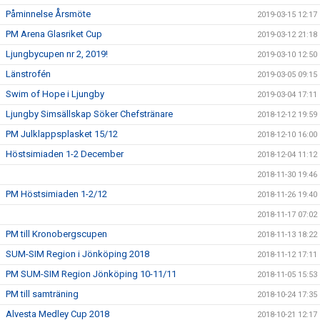
Påminnelse Årsmöte
2019-03-15 12:17
PM Arena Glasriket Cup
2019-03-12 21:18
Ljungbycupen nr 2, 2019!
2019-03-10 12:50
Länstrofén
2019-03-05 09:15
Swim of Hope i Ljungby
2019-03-04 17:11
Ljungby Simsällskap Söker Chefstränare
2018-12-12 19:59
PM Julklappsplasket 15/12
2018-12-10 16:00
Höstsimiaden 1-2 December
2018-12-04 11:12
2018-11-30 19:46
PM Höstsimiaden 1-2/12
2018-11-26 19:40
2018-11-17 07:02
PM till Kronobergscupen
2018-11-13 18:22
SUM-SIM Region i Jönköping 2018
2018-11-12 17:11
PM SUM-SIM Region Jönköping 10-11/11
2018-11-05 15:53
PM till samträning
2018-10-24 17:35
Alvesta Medley Cup 2018
2018-10-21 12:17