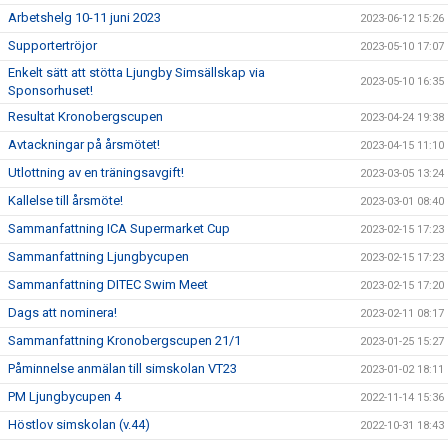
Arbetshelg 10-11 juni 2023
2023-06-12 15:26
Supportertröjor
2023-05-10 17:07
Enkelt sätt att stötta Ljungby Simsällskap via
2023-05-10 16:35
Sponsorhuset!
Resultat Kronobergscupen
2023-04-24 19:38
Avtackningar på årsmötet!
2023-04-15 11:10
Utlottning av en träningsavgift!
2023-03-05 13:24
Kallelse till årsmöte!
2023-03-01 08:40
Sammanfattning ICA Supermarket Cup
2023-02-15 17:23
Sammanfattning Ljungbycupen
2023-02-15 17:23
Sammanfattning DITEC Swim Meet
2023-02-15 17:20
Dags att nominera!
2023-02-11 08:17
Sammanfattning Kronobergscupen 21/1
2023-01-25 15:27
Påminnelse anmälan till simskolan VT23
2023-01-02 18:11
PM Ljungbycupen 4
2022-11-14 15:36
Höstlov simskolan (v.44)
2022-10-31 18:43