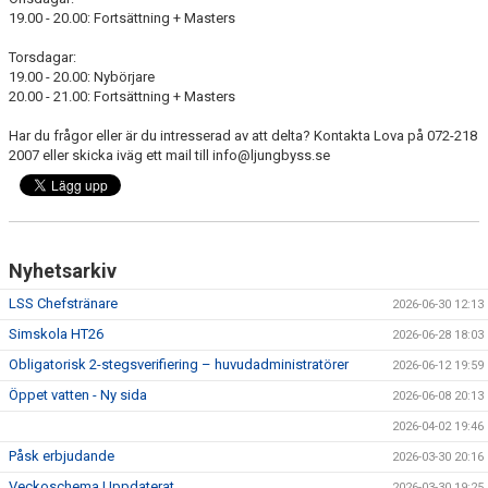
19.00 - 20.00: Fortsättning + Masters
Torsdagar:
19.00 - 20.00: Nybörjare
20.00 - 21.00: Fortsättning + Masters
Har du frågor eller är du intresserad av att delta? Kontakta Lova på 072-218
2007 eller skicka iväg ett mail till info@ljungbyss.se
Nyhetsarkiv
LSS Chefstränare
2026-06-30 12:13
Simskola HT26
2026-06-28 18:03
Obligatorisk 2-stegsverifiering – huvudadministratörer
2026-06-12 19:59
Öppet vatten - Ny sida
2026-06-08 20:13
2026-04-02 19:46
Påsk erbjudande
2026-03-30 20:16
Veckoschema Uppdaterat
2026-03-30 19:25