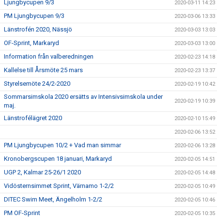
Ljungbycupen 9/3
2020-03-11 14:23
PM Ljungbycupen 9/3
2020-03-06 13:33
Länstrofén 2020, Nässjö
2020-03-03 13:03
OF-Sprint, Markaryd
2020-03-03 13:00
Information från valberedningen
2020-02-23 14:18
Kallelse till Årsmöte 25 mars
2020-02-23 13:37
Styrelsemöte 24/2-2020
2020-02-19 10:42
Sommarsimskola 2020 ersätts av Intensivsimskola under
2020-02-19 10:39
maj.
Länstrofélägret 2020
2020-02-10 15:49
2020-02-06 13:52
PM Ljungbycupen 10/2 + Vad man simmar
2020-02-06 13:28
Kronobergscupen 18 januari, Markaryd
2020-02-05 14:51
UGP 2, Kalmar 25-26/1 2020
2020-02-05 14:48
Vidösternsimmet Sprint, Värnamo 1-2/2
2020-02-05 10:49
DITEC Swim Meet, Ängelholm 1-2/2
2020-02-05 10:46
PM OF-Sprint
2020-02-05 10:35