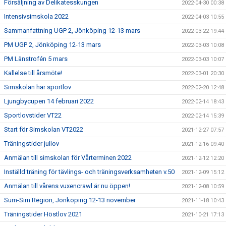
Försäljning av Delikatesskungen
2022-04-30 00:38
Intensivsimskola 2022
2022-04-03 10:55
Sammanfattning UGP 2, Jönköping 12-13 mars
2022-03-22 19:44
PM UGP 2, Jönköping 12-13 mars
2022-03-03 10:08
PM Länstrofén 5 mars
2022-03-03 10:07
Kallelse till årsmöte!
2022-03-01 20:30
Simskolan har sportlov
2022-02-20 12:48
Ljungbycupen 14 februari 2022
2022-02-14 18:43
Sportlovstider VT22
2022-02-14 15:39
Start för Simskolan VT2022
2021-12-27 07:57
Träningstider jullov
2021-12-16 09:40
Anmälan till simskolan för Vårterminen 2022
2021-12-12 12:20
Inställd träning för tävlings- och träningsverksamheten v.50
2021-12-09 15:12
Anmälan till vårens vuxencrawl är nu öppen!
2021-12-08 10:59
Sum-Sim Region, Jönköping 12-13 november
2021-11-18 10:43
Träningstider Höstlov 2021
2021-10-21 17:13