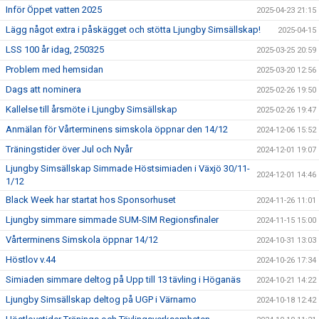
Inför Öppet vatten 2025
2025-04-23 21:15
Lägg något extra i påskägget och stötta Ljungby Simsällskap!
2025-04-15
LSS 100 år idag, 250325
2025-03-25 20:59
Problem med hemsidan
2025-03-20 12:56
Dags att nominera
2025-02-26 19:50
Kallelse till årsmöte i Ljungby Simsällskap
2025-02-26 19:47
Anmälan för Vårterminens simskola öppnar den 14/12
2024-12-06 15:52
Träningstider över Jul och Nyår
2024-12-01 19:07
Ljungby Simsällskap Simmade Höstsimiaden i Växjö 30/11-
2024-12-01 14:46
1/12
Black Week har startat hos Sponsorhuset
2024-11-26 11:01
Ljungby simmare simmade SUM-SIM Regionsfinaler
2024-11-15 15:00
Vårterminens Simskola öppnar 14/12
2024-10-31 13:03
Höstlov v.44
2024-10-26 17:34
Simiaden simmare deltog på Upp till 13 tävling i Höganäs
2024-10-21 14:22
Ljungby Simsällskap deltog på UGP i Värnamo
2024-10-18 12:42