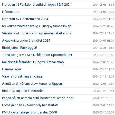
Inbjudan till Funktionärsutbildningen 15/9-2024
2024-08-08 13:34
information
2024-08-06 15:35
Uppstart av Höstterminen 2024
2024-07-26 11:17
Ny verksamhetsansvarig i Ljungby Simsällskap
2024-07-20 09:43
Vuxencrawl under sommarperioden startar v.32
2024-07-19 17:40
Avtackning under årsmötet 2024
2024-04-01 08:01
Biobiljetter i Påskägget!
2024-03-25 16:55
Tjäna pengar via Min Deklaration-Sponsorhuset
2024-03-18 15:52
Kallelse till årsmöte i Ljungby Simsällskap
2024-03-05 19:46
Hemmaläger
2024-02-12 11:12
Vårens försäljning är igång!
2024-01-18 19:04
Anmälan till vårens crawlkurser är öppen!
2023-12-05 10:37
Biokampanj med Filmstaden!
2023-09-20 18:54
Passa på att anmäla er till höstens vuxengrupper!
2023-08-16 15:15
Försäljningen av Newbody har startat!
2023-08-03 14:25
PM Uppstartsläger Brönderslev 2-6/8
2023-07-12 20:02