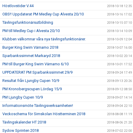
Höstlovstider V.44
2018-10-18 12:35
OBS!! Uppdaterat PM Medley Cup Alvesta 20/10
2018-10-16 17:02
Tävlingsfunktionärsutbildning
2018-10-15 07:10
PM till Medley Cup i Alvesta 20/10
2018-10-14 10:09
Klubben välkomnar våra nya tävlingsfunktionärer.
2018-10-09 12:04
Burger King Swim Värnamo 2018
2018-10-07 16:00
Sparbankssimmet Markaryd 2018
2018-10-02 20:14
PM till Burger King Swim Värnamo 6/10
2018-10-01 17:52
UPPDATERAT PM Sparbankssimmet 29/9
2018-09-24 17:49
Resultat från Ljungby Cupen 10/9
2018-09-13 20:26
PM Kronobergscupen Lördag 15/9
2018-09-12 08:50
PM Ljungby Cupen 10/9
2018-09-07 14:14
Informationsmöte Tävlingsverksamheten!
2018-09-04 22:10
Veckoschema för Simskolan Höstterminen 2018
2018-08-08 11:19
Tävlingskalender HT 2018
2018-08-06 21:20
Sydow Sprinten 2018
2018-07-02 22:00