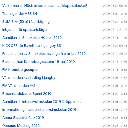
Välkomna till Höstsimiaden samt Julklappsplasket!
2019-08-30 08:46
Träningstider V.33-34
2019-08-09 12:45
SUM-SIM (50m) i Norrköping
2019-07-29 16:33
Inbjudan för uppstartsläger
2019-07-17 21:07
Anmälan till Simskolan Hösten 2019
2019-07-11 11:00
KICK OFF för Ravelli och Ljungby SS
2019-05-20 09:44
Presentation av Simskoleansvariga fr.o.m juni 2019
2019-05-19 20:02
Resultat från Kronobergscupen 18 maj 2019
2019-05-18 14:59
PM Kronobergscupen
2019-05-11 10:13
Vårsimiaden kvaltävling Ljungby
2019-05-08 14:32
PM Vårsimiaden 4/5
2019-05-01 12:02
Rosenlundsbadet Sprint 2019
2019-04-29 13:13
Anmälan till Intensivsimskolan 2019 är öppen nu.
2019-04-01 17:30
Information gällande Intensivsimskolan 2019
2019-04-01 17:27
Arena Glasriket Cup 2019
2019-03-28 18:14
Öresund Meeting 2019
2019-03-25 17:33