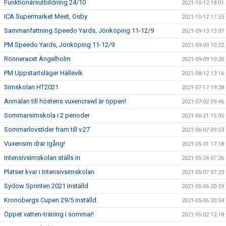
Funktionärsutbildning 24/10
2021-10-12 18:01
ICA Supermarket Meet, Osby
2021-10-12 17:55
Sammanfattning Speedo Yards, Jönköping 11-12/9
2021-09-13 13:37
PM Speedo Yards, Jönköping 11-12/9
2021-09-09 10:22
Rönneracet Ängelholm
2021-09-09 10:20
PM Uppstartsläger Hällevik
2021-08-12 13:16
Simskolan HT2021
2021-07-17 19:28
Anmälan till höstens vuxencrawl är öppen!
2021-07-02 09:46
Sommarsimskola i 2 perioder
2021-06-21 15:05
Sommarlovstider fram till v.27
2021-06-07 09:53
Vuxensim drar igång!
2021-05-31 17:18
Intensivsimskolan ställs in
2021-05-24 07:26
Platser kvar i Intensivsimskolan
2021-05-07 07:23
Sydow Sprinten 2021 inställd
2021-05-06 20:59
Kronobergs Cupen 29/5 inställd.
2021-05-06 20:54
Öppet vatten-träning i sommar!
2021-05-02 12:18