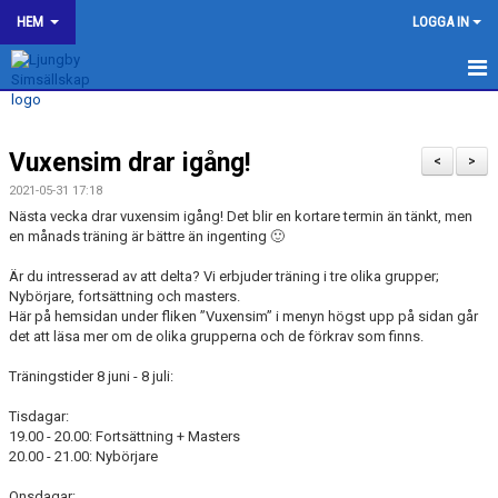
HEM
LOGGA IN
LJUNGBY SIMSÄLLSKAP
Vuxensim drar igång!
OM KLUBBEN
<
>
2021-05-31 17:18
BILDGALLERI
Nästa vecka drar vuxensim igång! Det blir en kortare termin än tänkt, men
en månads träning är bättre än ingenting 🙂
KONTAKT
Är du intresserad av att delta? Vi erbjuder träning i tre olika grupper;
Nybörjare, fortsättning och masters.
SPONSORER
Här på hemsidan under fliken ”Vuxensim” i menyn högst upp på sidan går
det att läsa mer om de olika grupperna och de förkrav som finns.
KALENDER
Träningstider 8 juni - 8 juli:
WEBSHOP
Tisdagar:
19.00 - 20.00: Fortsättning + Masters
HJÄLP TILL I LJUNGBY SS
20.00 - 21.00: Nybörjare
Onsdagar: