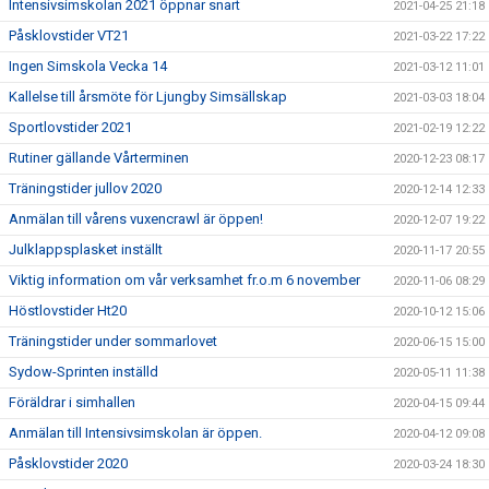
Intensivsimskolan 2021 öppnar snart
2021-04-25 21:18
Påsklovstider VT21
2021-03-22 17:22
Ingen Simskola Vecka 14
2021-03-12 11:01
Kallelse till årsmöte för Ljungby Simsällskap
2021-03-03 18:04
Sportlovstider 2021
2021-02-19 12:22
Rutiner gällande Vårterminen
2020-12-23 08:17
Träningstider jullov 2020
2020-12-14 12:33
Anmälan till vårens vuxencrawl är öppen!
2020-12-07 19:22
Julklappsplasket inställt
2020-11-17 20:55
Viktig information om vår verksamhet fr.o.m 6 november
2020-11-06 08:29
Höstlovstider Ht20
2020-10-12 15:06
Träningstider under sommarlovet
2020-06-15 15:00
Sydow-Sprinten inställd
2020-05-11 11:38
Föräldrar i simhallen
2020-04-15 09:44
Anmälan till Intensivsimskolan är öppen.
2020-04-12 09:08
Påsklovstider 2020
2020-03-24 18:30