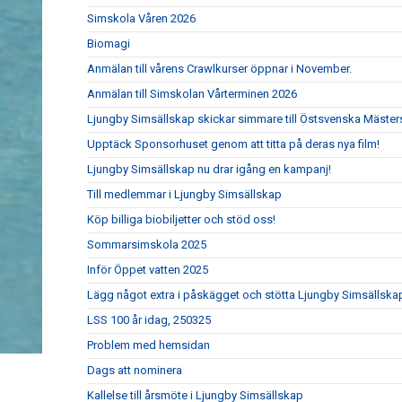
Simskola Våren 2026
Biomagi
Anmälan till vårens Crawlkurser öppnar i November.
Anmälan till Simskolan Vårterminen 2026
Ljungby Simsällskap skickar simmare till Östsvenska Mäste
Upptäck Sponsorhuset genom att titta på deras nya film!
Ljungby Simsällskap nu drar igång en kampanj!
Till medlemmar i Ljungby Simsällskap
Köp billiga biobiljetter och stöd oss!
Sommarsimskola 2025
Inför Öppet vatten 2025
Lägg något extra i påskägget och stötta Ljungby Simsällska
LSS 100 år idag, 250325
Problem med hemsidan
Dags att nominera
Kallelse till årsmöte i Ljungby Simsällskap