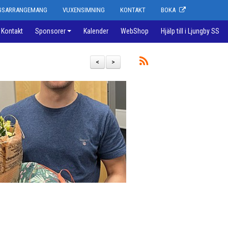
NGSARRANGEMANG
VUXENSIMNING
KONTAKT
BOKA
Kontakt
Sponsorer
Kalender
WebShop
Hjälp till i Ljungby SS
<
>