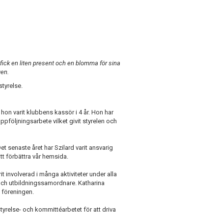
fick en liten present och en blomma för sina
gen.
tyrelse.
 hon varit klubbens kassör i 4 år. Hon har
ppföljningsarbete vilket givit styrelen och
et senaste året har Szilard varit ansvarig
tt förbättra vår hemsida.
rit involverad i många aktiviteter under alla
och utbildningssamordnare. Katharina
 föreningen.
 styrelse- och kommittéarbetet för att driva