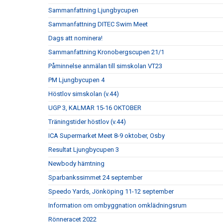
Sammanfattning Ljungbycupen
Sammanfattning DITEC Swim Meet
Dags att nominera!
Sammanfattning Kronobergscupen 21/1
Påminnelse anmälan till simskolan VT23
PM Ljungbycupen 4
Höstlov simskolan (v.44)
UGP 3, KALMAR 15-16 OKTOBER
Träningstider höstlov (v.44)
ICA Supermarket Meet 8-9 oktober, Osby
Resultat Ljungbycupen 3
Newbody hämtning
Sparbankssimmet 24 september
Speedo Yards, Jönköping 11-12 september
Information om ombyggnation omklädningsrum
Rönneracet 2022