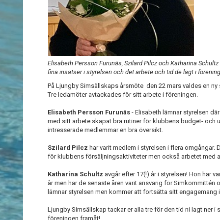
Elisabeth Persson Furunäs, Szilard Pilcz och Katharina Schultz 
fina insatser i styrelsen och det arbete och tid de lagt i förenin
På Ljungby Simsällskaps årsmöte den 22 mars valdes en ny s
Tre ledamöter avtackades för sitt arbete i föreningen.
Elisabeth Persson Furunäs
- Elisabeth lämnar styrelsen där
med sitt arbete skapat bra rutiner för klubbens budget- och u
intresserade medlemmar en bra översikt.
Szilard Pilcz
har varit medlem i styrelsen i flera omgångar. D
för klubbens försäljningsaktiviteter men också arbetet med a
Katharina Schultz
avgår efter 17(!) år i styrelsen! Hon har va
år men har de senaste åren varit ansvarig för Simkommittén 
lämnar styrelsen men kommer att fortsätta sitt engagemang i
Ljungby Simsällskap tackar er alla tre för den tid ni lagt ner i
föreningen framåt!