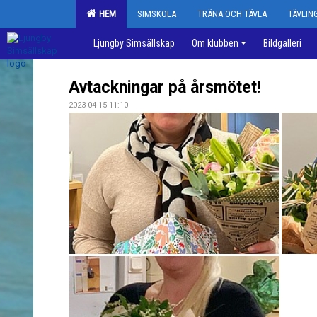
HEM
SIMSKOLA
TRÄNA OCH TÄVLA
TÄVLI
Ljungby Simsällskap
Om klubben
Bildgalleri
Avtackningar på årsmötet!
2023-04-15 11:10