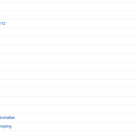
/12
bohallen
nköping