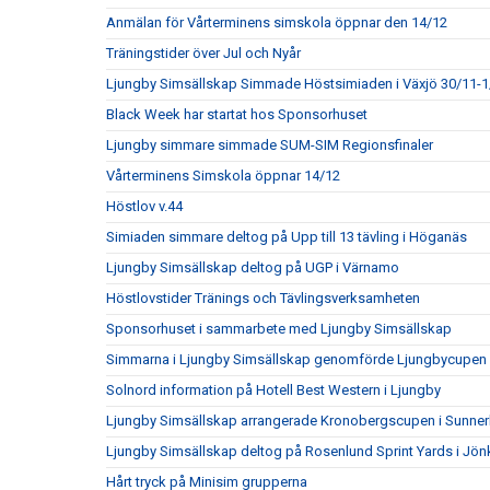
Anmälan för Vårterminens simskola öppnar den 14/12
Träningstider över Jul och Nyår
Ljungby Simsällskap Simmade Höstsimiaden i Växjö 30/11-1
Black Week har startat hos Sponsorhuset
Ljungby simmare simmade SUM-SIM Regionsfinaler
Vårterminens Simskola öppnar 14/12
Höstlov v.44
Simiaden simmare deltog på Upp till 13 tävling i Höganäs
Ljungby Simsällskap deltog på UGP i Värnamo
Höstlovstider Tränings och Tävlingsverksamheten
Sponsorhuset i sammarbete med Ljungby Simsällskap
Simmarna i Ljungby Simsällskap genomförde Ljungbycupen
Solnord information på Hotell Best Western i Ljungby
Ljungby Simsällskap arrangerade Kronobergscupen i Sunner
Ljungby Simsällskap deltog på Rosenlund Sprint Yards i Jö
Hårt tryck på Minisim grupperna