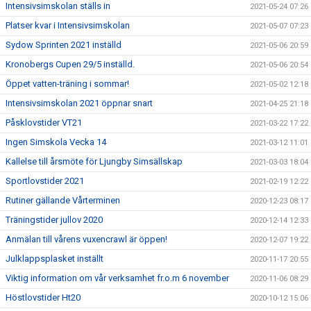
Intensivsimskolan ställs in
2021-05-24 07:26
Platser kvar i Intensivsimskolan
2021-05-07 07:23
Sydow Sprinten 2021 inställd
2021-05-06 20:59
Kronobergs Cupen 29/5 inställd.
2021-05-06 20:54
Öppet vatten-träning i sommar!
2021-05-02 12:18
Intensivsimskolan 2021 öppnar snart
2021-04-25 21:18
Påsklovstider VT21
2021-03-22 17:22
Ingen Simskola Vecka 14
2021-03-12 11:01
Kallelse till årsmöte för Ljungby Simsällskap
2021-03-03 18:04
Sportlovstider 2021
2021-02-19 12:22
Rutiner gällande Vårterminen
2020-12-23 08:17
Träningstider jullov 2020
2020-12-14 12:33
Anmälan till vårens vuxencrawl är öppen!
2020-12-07 19:22
Julklappsplasket inställt
2020-11-17 20:55
Viktig information om vår verksamhet fr.o.m 6 november
2020-11-06 08:29
Höstlovstider Ht20
2020-10-12 15:06