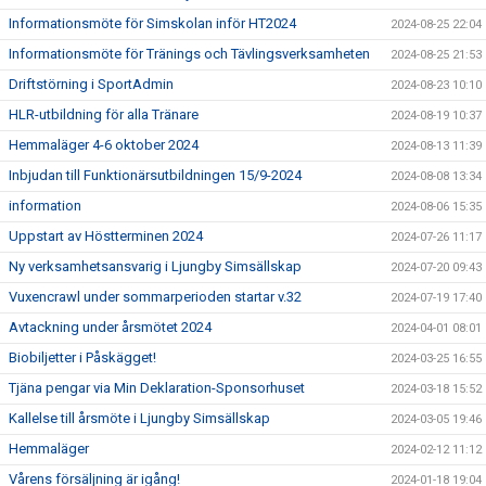
Informationsmöte för Simskolan inför HT2024
2024-08-25 22:04
Informationsmöte för Tränings och Tävlingsverksamheten
2024-08-25 21:53
Driftstörning i SportAdmin
2024-08-23 10:10
HLR-utbildning för alla Tränare
2024-08-19 10:37
Hemmaläger 4-6 oktober 2024
2024-08-13 11:39
Inbjudan till Funktionärsutbildningen 15/9-2024
2024-08-08 13:34
information
2024-08-06 15:35
Uppstart av Höstterminen 2024
2024-07-26 11:17
Ny verksamhetsansvarig i Ljungby Simsällskap
2024-07-20 09:43
Vuxencrawl under sommarperioden startar v.32
2024-07-19 17:40
Avtackning under årsmötet 2024
2024-04-01 08:01
Biobiljetter i Påskägget!
2024-03-25 16:55
Tjäna pengar via Min Deklaration-Sponsorhuset
2024-03-18 15:52
Kallelse till årsmöte i Ljungby Simsällskap
2024-03-05 19:46
Hemmaläger
2024-02-12 11:12
Vårens försäljning är igång!
2024-01-18 19:04