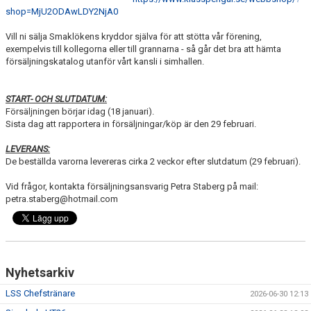
shop=MjU2ODAwLDY2NjA0
Vill ni sälja Smaklökens kryddor själva för att stötta vår förening,
exempelvis till kollegorna eller till grannarna - så går det bra att hämta
försäljningskatalog utanför vårt kansli i simhallen.
START- OCH SLUTDATUM:
Försäljningen börjar idag (18 januari).
Sista dag att rapportera in försäljningar/köp är den 29 februari.
LEVERANS:
De beställda varorna levereras cirka 2 veckor efter slutdatum (29 februari).
Vid frågor, kontakta försäljningsansvarig Petra Staberg på mail:
petra.staberg@hotmail.com
Nyhetsarkiv
LSS Chefstränare
2026-06-30 12:13