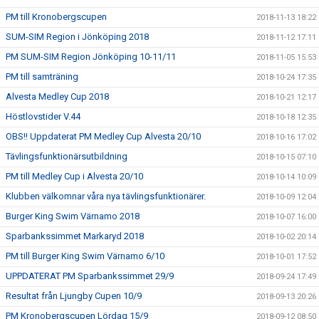
PM till Kronobergscupen
2018-11-13 18:22
SUM-SIM Region i Jönköping 2018
2018-11-12 17:11
PM SUM-SIM Region Jönköping 10-11/11
2018-11-05 15:53
PM till samträning
2018-10-24 17:35
Alvesta Medley Cup 2018
2018-10-21 12:17
Höstlovstider V.44
2018-10-18 12:35
OBS!! Uppdaterat PM Medley Cup Alvesta 20/10
2018-10-16 17:02
Tävlingsfunktionärsutbildning
2018-10-15 07:10
PM till Medley Cup i Alvesta 20/10
2018-10-14 10:09
Klubben välkomnar våra nya tävlingsfunktionärer.
2018-10-09 12:04
Burger King Swim Värnamo 2018
2018-10-07 16:00
Sparbankssimmet Markaryd 2018
2018-10-02 20:14
PM till Burger King Swim Värnamo 6/10
2018-10-01 17:52
UPPDATERAT PM Sparbankssimmet 29/9
2018-09-24 17:49
Resultat från Ljungby Cupen 10/9
2018-09-13 20:26
PM Kronobergscupen Lördag 15/9
2018-09-12 08:50