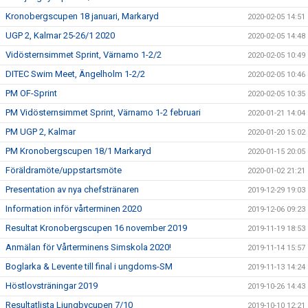
Kronobergscupen 18 januari, Markaryd
2020-02-05 14:51
UGP 2, Kalmar 25-26/1 2020
2020-02-05 14:48
Vidösternsimmet Sprint, Värnamo 1-2/2
2020-02-05 10:49
DITEC Swim Meet, Ängelholm 1-2/2
2020-02-05 10:46
PM OF-Sprint
2020-02-05 10:35
PM Vidösternsimmet Sprint, Värnamo 1-2 februari
2020-01-21 14:04
PM UGP 2, Kalmar
2020-01-20 15:02
PM Kronobergscupen 18/1 Markaryd
2020-01-15 20:05
Föräldramöte/uppstartsmöte
2020-01-02 21:21
Presentation av nya chefstränaren
2019-12-29 19:03
Information inför vårterminen 2020
2019-12-06 09:23
Resultat Kronobergscupen 16 november 2019
2019-11-19 18:53
Anmälan för Vårterminens Simskola 2020!
2019-11-14 15:57
Boglarka & Levente till final i ungdoms-SM
2019-11-13 14:24
Höstlovsträningar 2019
2019-10-26 14:43
Resultatlista Ljungbycupen 7/10
2019-10-10 12:21