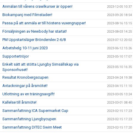
Anmälan till vårens crawlkurser är öppen!
2023-12-05 10:37
Biokampanj med Filmstaden!
2023-09-20 18:54
Passa på att anmäla er till höstens vuxengrupper!
2023-08-16 15:15
Försäljningen av Newbody har startat!
2023-08-03 14:25
PM Uppstartsläger Brönderslev 2-6/8
2023-07-12 20:02
Arbetshelg 10-11 juni 2023
2023-06-12 15:26
Supportertröjor
2023-05-10 17:07
Enkelt sätt att stötta Ljungby Simsällskap via
2023-05-10 16:35
Sponsorhuset!
Resultat Kronobergscupen
2023-04-24 19:38
Avtackningar på årsmötet!
2023-04-15 11:10
Utlottning av en träningsavgift!
2023-03-05 13:24
Kallelse till årsmöte!
2023-03-01 08:40
Sammanfattning ICA Supermarket Cup
2023-02-15 17:23
Sammanfattning Ljungbycupen
2023-02-15 17:23
Sammanfattning DITEC Swim Meet
2023-02-15 17:20