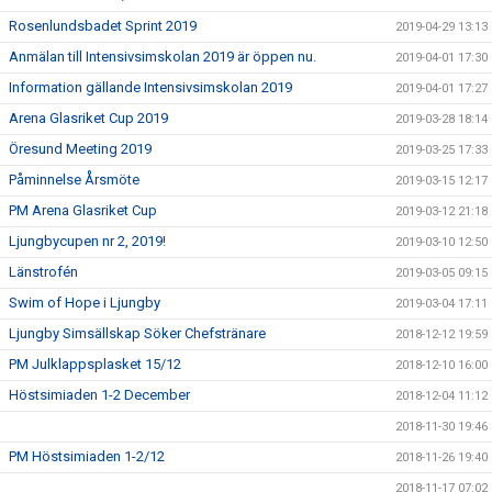
Rosenlundsbadet Sprint 2019
2019-04-29 13:13
Anmälan till Intensivsimskolan 2019 är öppen nu.
2019-04-01 17:30
Information gällande Intensivsimskolan 2019
2019-04-01 17:27
Arena Glasriket Cup 2019
2019-03-28 18:14
Öresund Meeting 2019
2019-03-25 17:33
Påminnelse Årsmöte
2019-03-15 12:17
PM Arena Glasriket Cup
2019-03-12 21:18
Ljungbycupen nr 2, 2019!
2019-03-10 12:50
Länstrofén
2019-03-05 09:15
Swim of Hope i Ljungby
2019-03-04 17:11
Ljungby Simsällskap Söker Chefstränare
2018-12-12 19:59
PM Julklappsplasket 15/12
2018-12-10 16:00
Höstsimiaden 1-2 December
2018-12-04 11:12
2018-11-30 19:46
PM Höstsimiaden 1-2/12
2018-11-26 19:40
2018-11-17 07:02