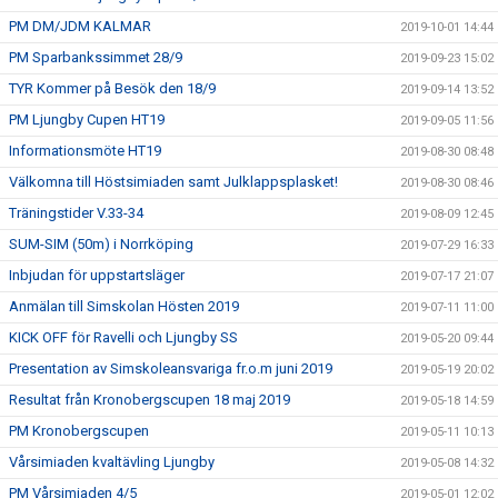
PM DM/JDM KALMAR
2019-10-01 14:44
PM Sparbankssimmet 28/9
2019-09-23 15:02
TYR Kommer på Besök den 18/9
2019-09-14 13:52
PM Ljungby Cupen HT19
2019-09-05 11:56
Informationsmöte HT19
2019-08-30 08:48
Välkomna till Höstsimiaden samt Julklappsplasket!
2019-08-30 08:46
Träningstider V.33-34
2019-08-09 12:45
SUM-SIM (50m) i Norrköping
2019-07-29 16:33
Inbjudan för uppstartsläger
2019-07-17 21:07
Anmälan till Simskolan Hösten 2019
2019-07-11 11:00
KICK OFF för Ravelli och Ljungby SS
2019-05-20 09:44
Presentation av Simskoleansvariga fr.o.m juni 2019
2019-05-19 20:02
Resultat från Kronobergscupen 18 maj 2019
2019-05-18 14:59
PM Kronobergscupen
2019-05-11 10:13
Vårsimiaden kvaltävling Ljungby
2019-05-08 14:32
PM Vårsimiaden 4/5
2019-05-01 12:02