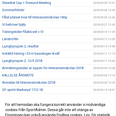
Glasriket Cup + Öresund Meeting
2018-04-09 13:57
Sommarfritids!
2018-04-06 14:43
Fåtal platser kvar till Intensivsimskolan i Maj
2018-04-04 16:36
Vi behöver hjälp
2018-03-27 15:43
Träningstider Påsklovet v.13
2018-03-14 17:29
Länstrofén
2018-03-13 15:09
Ljungbycupen 2, resultat
2018-03-13 14:48
Inställd träning i 25 m bassängen ikväll
2018-03-11 11:19
Ljungbycupen 2, 12/3 2018
2018-03-11 10:40
Anmälningssidan är öppen för Intensivsimskolan 2018
2018-03-09 10:28
KALLELSE ÅRSMÖTE
2018-03-04 13:14
Anmälan till Intensivsimskolan 2018
2018-03-02 10:29
OF-sprint Markaryd 17/2-18
2018-02-19 18:41
Simskolan har Sportlov
2018-02-19 09:38
Resultat Ljungbycupen 12/2
För att hemsidan ska fungera korrekt använder vi nödvändiga
2018-02-13 14:47
cookies från SportAdmin. Dessa går inte att stänga av.
Länktips simutrustning - Bra!!
2017-09-08 13:31
Föreningen kan också använda frivilliga cookies, t.ex. för statistik