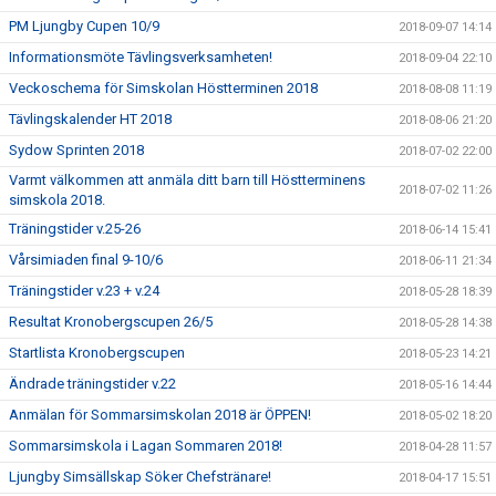
PM Ljungby Cupen 10/9
2018-09-07 14:14
Informationsmöte Tävlingsverksamheten!
2018-09-04 22:10
Veckoschema för Simskolan Höstterminen 2018
2018-08-08 11:19
Tävlingskalender HT 2018
2018-08-06 21:20
Sydow Sprinten 2018
2018-07-02 22:00
Varmt välkommen att anmäla ditt barn till Höstterminens
2018-07-02 11:26
simskola 2018.
Träningstider v.25-26
2018-06-14 15:41
Vårsimiaden final 9-10/6
2018-06-11 21:34
Träningstider v.23 + v.24
2018-05-28 18:39
Resultat Kronobergscupen 26/5
2018-05-28 14:38
Startlista Kronobergscupen
2018-05-23 14:21
Ändrade träningstider v.22
2018-05-16 14:44
Anmälan för Sommarsimskolan 2018 är ÖPPEN!
2018-05-02 18:20
Sommarsimskola i Lagan Sommaren 2018!
2018-04-28 11:57
Ljungby Simsällskap Söker Chefstränare!
2018-04-17 15:51