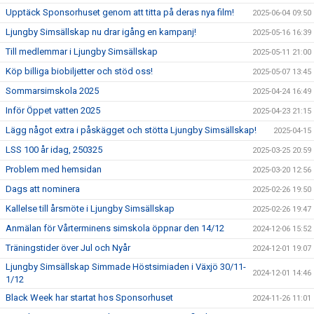
Upptäck Sponsorhuset genom att titta på deras nya film!
2025-06-04 09:50
Ljungby Simsällskap nu drar igång en kampanj!
2025-05-16 16:39
Till medlemmar i Ljungby Simsällskap
2025-05-11 21:00
Köp billiga biobiljetter och stöd oss!
2025-05-07 13:45
Sommarsimskola 2025
2025-04-24 16:49
Inför Öppet vatten 2025
2025-04-23 21:15
Lägg något extra i påskägget och stötta Ljungby Simsällskap!
2025-04-15
LSS 100 år idag, 250325
2025-03-25 20:59
Problem med hemsidan
2025-03-20 12:56
Dags att nominera
2025-02-26 19:50
Kallelse till årsmöte i Ljungby Simsällskap
2025-02-26 19:47
Anmälan för Vårterminens simskola öppnar den 14/12
2024-12-06 15:52
Träningstider över Jul och Nyår
2024-12-01 19:07
Ljungby Simsällskap Simmade Höstsimiaden i Växjö 30/11-
2024-12-01 14:46
1/12
Black Week har startat hos Sponsorhuset
2024-11-26 11:01