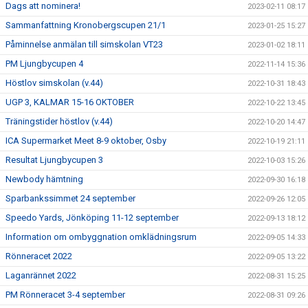
Dags att nominera!
2023-02-11 08:17
Sammanfattning Kronobergscupen 21/1
2023-01-25 15:27
Påminnelse anmälan till simskolan VT23
2023-01-02 18:11
PM Ljungbycupen 4
2022-11-14 15:36
Höstlov simskolan (v.44)
2022-10-31 18:43
UGP 3, KALMAR 15-16 OKTOBER
2022-10-22 13:45
Träningstider höstlov (v.44)
2022-10-20 14:47
ICA Supermarket Meet 8-9 oktober, Osby
2022-10-19 21:11
Resultat Ljungbycupen 3
2022-10-03 15:26
Newbody hämtning
2022-09-30 16:18
Sparbankssimmet 24 september
2022-09-26 12:05
Speedo Yards, Jönköping 11-12 september
2022-09-13 18:12
Information om ombyggnation omklädningsrum
2022-09-05 14:33
Rönneracet 2022
2022-09-05 13:22
Laganrännet 2022
2022-08-31 15:25
PM Rönneracet 3-4 september
2022-08-31 09:26