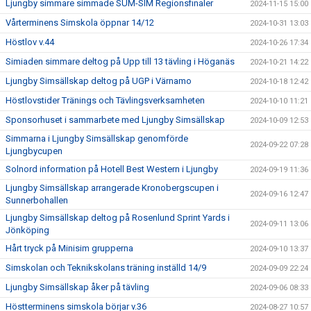
Ljungby simmare simmade SUM-SIM Regionsfinaler
2024-11-15 15:00
Vårterminens Simskola öppnar 14/12
2024-10-31 13:03
Höstlov v.44
2024-10-26 17:34
Simiaden simmare deltog på Upp till 13 tävling i Höganäs
2024-10-21 14:22
Ljungby Simsällskap deltog på UGP i Värnamo
2024-10-18 12:42
Höstlovstider Tränings och Tävlingsverksamheten
2024-10-10 11:21
Sponsorhuset i sammarbete med Ljungby Simsällskap
2024-10-09 12:53
Simmarna i Ljungby Simsällskap genomförde
2024-09-22 07:28
Ljungbycupen
Solnord information på Hotell Best Western i Ljungby
2024-09-19 11:36
Ljungby Simsällskap arrangerade Kronobergscupen i
2024-09-16 12:47
Sunnerbohallen
Ljungby Simsällskap deltog på Rosenlund Sprint Yards i
2024-09-11 13:06
Jönköping
Hårt tryck på Minisim grupperna
2024-09-10 13:37
Simskolan och Teknikskolans träning inställd 14/9
2024-09-09 22:24
Ljungby Simsällskap åker på tävling
2024-09-06 08:33
Höstterminens simskola börjar v.36
2024-08-27 10:57