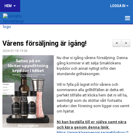
HEM
LOGGA IN
LJUNGBY SIMSÄLLSKAP
Vårens försäljning är igång!
OM KLUBBEN
<
>
2024-01-18 19:04
BILDGALLERI
Nu drar vi igång vårens försäljning. Denna
gång kommer vi att sälja Smaklökens
kryddor och annat nyttigt inför den
KONTAKT
stundande grillsäsongen.
SPONSORER
Vill ni fylla på lagret inför vårens och
sommarens alla grilltillfällen är detta ett
KALENDER
perfekt tillfälle att klicka hem det ni vill ha,
samtidigt som du stöttar vårt fortsatta
arbete i den förening som ligger oss varmt
WEBSHOP
om hjärtat.
HJÄLP TILL I LJUNGBY SS
Ni kan beställa till er själva samt nära
och kära genom denna länk:
https://www.klasspengar.se/webbshop/?