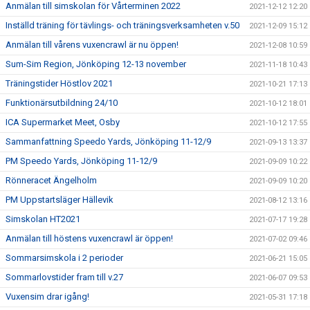
Anmälan till simskolan för Vårterminen 2022
2021-12-12 12:20
Inställd träning för tävlings- och träningsverksamheten v.50
2021-12-09 15:12
Anmälan till vårens vuxencrawl är nu öppen!
2021-12-08 10:59
Sum-Sim Region, Jönköping 12-13 november
2021-11-18 10:43
Träningstider Höstlov 2021
2021-10-21 17:13
Funktionärsutbildning 24/10
2021-10-12 18:01
ICA Supermarket Meet, Osby
2021-10-12 17:55
Sammanfattning Speedo Yards, Jönköping 11-12/9
2021-09-13 13:37
PM Speedo Yards, Jönköping 11-12/9
2021-09-09 10:22
Rönneracet Ängelholm
2021-09-09 10:20
PM Uppstartsläger Hällevik
2021-08-12 13:16
Simskolan HT2021
2021-07-17 19:28
Anmälan till höstens vuxencrawl är öppen!
2021-07-02 09:46
Sommarsimskola i 2 perioder
2021-06-21 15:05
Sommarlovstider fram till v.27
2021-06-07 09:53
Vuxensim drar igång!
2021-05-31 17:18