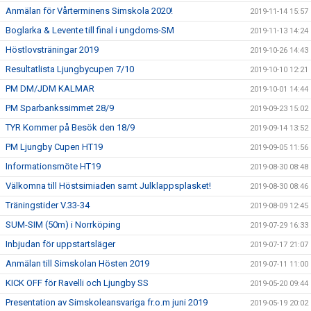
Anmälan för Vårterminens Simskola 2020!
2019-11-14 15:57
Boglarka & Levente till final i ungdoms-SM
2019-11-13 14:24
Höstlovsträningar 2019
2019-10-26 14:43
Resultatlista Ljungbycupen 7/10
2019-10-10 12:21
PM DM/JDM KALMAR
2019-10-01 14:44
PM Sparbankssimmet 28/9
2019-09-23 15:02
TYR Kommer på Besök den 18/9
2019-09-14 13:52
PM Ljungby Cupen HT19
2019-09-05 11:56
Informationsmöte HT19
2019-08-30 08:48
Välkomna till Höstsimiaden samt Julklappsplasket!
2019-08-30 08:46
Träningstider V.33-34
2019-08-09 12:45
SUM-SIM (50m) i Norrköping
2019-07-29 16:33
Inbjudan för uppstartsläger
2019-07-17 21:07
Anmälan till Simskolan Hösten 2019
2019-07-11 11:00
KICK OFF för Ravelli och Ljungby SS
2019-05-20 09:44
Presentation av Simskoleansvariga fr.o.m juni 2019
2019-05-19 20:02