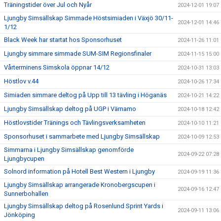
Träningstider över Jul och Nyår
2024-12-01 19:07
Ljungby Simsällskap Simmade Höstsimiaden i Växjö 30/11-
2024-12-01 14:46
1/12
Black Week har startat hos Sponsorhuset
2024-11-26 11:01
Ljungby simmare simmade SUM-SIM Regionsfinaler
2024-11-15 15:00
Vårterminens Simskola öppnar 14/12
2024-10-31 13:03
Höstlov v.44
2024-10-26 17:34
Simiaden simmare deltog på Upp till 13 tävling i Höganäs
2024-10-21 14:22
Ljungby Simsällskap deltog på UGP i Värnamo
2024-10-18 12:42
Höstlovstider Tränings och Tävlingsverksamheten
2024-10-10 11:21
Sponsorhuset i sammarbete med Ljungby Simsällskap
2024-10-09 12:53
Simmarna i Ljungby Simsällskap genomförde
2024-09-22 07:28
Ljungbycupen
Solnord information på Hotell Best Western i Ljungby
2024-09-19 11:36
Ljungby Simsällskap arrangerade Kronobergscupen i
2024-09-16 12:47
Sunnerbohallen
Ljungby Simsällskap deltog på Rosenlund Sprint Yards i
2024-09-11 13:06
Jönköping