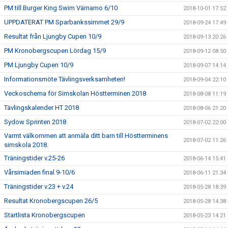
PM till Burger King Swim Värnamo 6/10
2018-10-01 17:52
UPPDATERAT PM Sparbankssimmet 29/9
2018-09-24 17:49
Resultat från Ljungby Cupen 10/9
2018-09-13 20:26
PM Kronobergscupen Lördag 15/9
2018-09-12 08:50
PM Ljungby Cupen 10/9
2018-09-07 14:14
Informationsmöte Tävlingsverksamheten!
2018-09-04 22:10
Veckoschema för Simskolan Höstterminen 2018
2018-08-08 11:19
Tävlingskalender HT 2018
2018-08-06 21:20
Sydow Sprinten 2018
2018-07-02 22:00
Varmt välkommen att anmäla ditt barn till Höstterminens
2018-07-02 11:26
simskola 2018.
Träningstider v.25-26
2018-06-14 15:41
Vårsimiaden final 9-10/6
2018-06-11 21:34
Träningstider v.23 + v.24
2018-05-28 18:39
Resultat Kronobergscupen 26/5
2018-05-28 14:38
Startlista Kronobergscupen
2018-05-23 14:21