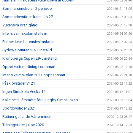
Anmälan till höstens vuxencrawl är öppen!
2021-07-02 09:46
Sommarsimskola i 2 perioder
2021-06-21 15:05
Sommarlovstider fram till v.27
2021-06-07 09:53
Vuxensim drar igång!
2021-05-31 17:18
Intensivsimskolan ställs in
2021-05-24 07:26
Platser kvar i Intensivsimskolan
2021-05-07 07:23
Sydow Sprinten 2021 inställd
2021-05-06 20:59
Kronobergs Cupen 29/5 inställd.
2021-05-06 20:54
Öppet vatten-träning i sommar!
2021-05-02 12:18
Intensivsimskolan 2021 öppnar snart
2021-04-25 21:18
Påsklovstider VT21
2021-03-22 17:22
Ingen Simskola Vecka 14
2021-03-12 11:01
Kallelse till årsmöte för Ljungby Simsällskap
2021-03-03 18:04
Sportlovstider 2021
2021-02-19 12:22
Rutiner gällande Vårterminen
2020-12-23 08:17
Träningstider jullov 2020
2020-12-14 12:33