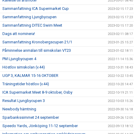
Kallelse till årsmöte!
2023-03-01 08:40
Sammanfattning ICA Supermarket Cup
2023-02-15 17:23
Sammanfattning Ljungbycupen
2023-02-15 17:23
Sammanfattning DITEC Swim Meet
2023-02-15 17:20
Dags att nominera!
2023-02-11 08:17
Sammanfattning Kronobergscupen 21/1
2023-01-25 15:27
Påminnelse anmälan till simskolan VT23
2023-01-02 18:11
PM Ljungbycupen 4
2022-11-14 15:36
Höstlov simskolan (v.44)
2022-10-31 18:43
UGP 3, KALMAR 15-16 OKTOBER
2022-10-22 13:45
Träningstider höstlov (v.44)
2022-10-20 14:47
ICA Supermarket Meet 8-9 oktober, Osby
2022-10-19 21:11
Resultat Ljungbycupen 3
2022-10-03 15:26
Newbody hämtning
2022-09-30 16:18
Sparbankssimmet 24 september
2022-09-26 12:05
Speedo Yards, Jönköping 11-12 september
2022-09-13 18:12