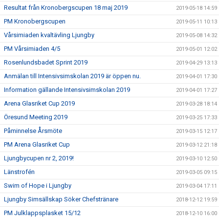
Resultat från Kronobergscupen 18 maj 2019
2019-05-18 14:59
PM Kronobergscupen
2019-05-11 10:13
Vårsimiaden kvaltävling Ljungby
2019-05-08 14:32
PM Vårsimiaden 4/5
2019-05-01 12:02
Rosenlundsbadet Sprint 2019
2019-04-29 13:13
Anmälan till Intensivsimskolan 2019 är öppen nu.
2019-04-01 17:30
Information gällande Intensivsimskolan 2019
2019-04-01 17:27
Arena Glasriket Cup 2019
2019-03-28 18:14
Öresund Meeting 2019
2019-03-25 17:33
Påminnelse Årsmöte
2019-03-15 12:17
PM Arena Glasriket Cup
2019-03-12 21:18
Ljungbycupen nr 2, 2019!
2019-03-10 12:50
Länstrofén
2019-03-05 09:15
Swim of Hope i Ljungby
2019-03-04 17:11
Ljungby Simsällskap Söker Chefstränare
2018-12-12 19:59
PM Julklappsplasket 15/12
2018-12-10 16:00