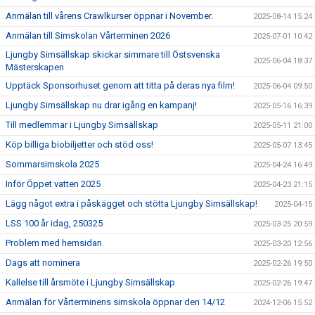
Anmälan till vårens Crawlkurser öppnar i November.
2025-08-14 15:24
Anmälan till Simskolan Vårterminen 2026
2025-07-01 10:42
Ljungby Simsällskap skickar simmare till Östsvenska
2025-06-04 18:37
Mästerskapen
Upptäck Sponsorhuset genom att titta på deras nya film!
2025-06-04 09:50
Ljungby Simsällskap nu drar igång en kampanj!
2025-05-16 16:39
Till medlemmar i Ljungby Simsällskap
2025-05-11 21:00
Köp billiga biobiljetter och stöd oss!
2025-05-07 13:45
Sommarsimskola 2025
2025-04-24 16:49
Inför Öppet vatten 2025
2025-04-23 21:15
Lägg något extra i påskägget och stötta Ljungby Simsällskap!
2025-04-15
LSS 100 år idag, 250325
2025-03-25 20:59
Problem med hemsidan
2025-03-20 12:56
Dags att nominera
2025-02-26 19:50
Kallelse till årsmöte i Ljungby Simsällskap
2025-02-26 19:47
Anmälan för Vårterminens simskola öppnar den 14/12
2024-12-06 15:52