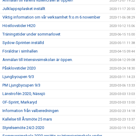
Anmälan till vårens vuxencrawl är öppen!
2020-12-07 19:22
Julklappsplasket inställt
2020-11-17 20:55
Viktig information om vår verksamhet fr.o.m 6 november
2020-11-06 08:29
Höstlovstider Ht20
2020-10-12 15:06
Träningstider under sommarlovet
2020-06-15 15:00
Sydow-Sprinten inställd
2020-05-11 11:38
Föräldrar i simhallen
2020-04-15 09:44
Anmälan till Intensivsimskolan är öppen.
2020-04-12 09:08
Påsklovstider 2020
2020-03-24 18:30
Ljungbycupen 9/3
2020-03-11 14:23
PM Ljungbycupen 9/3
2020-03-06 13:33
Länstrofén 2020, Nässjö
2020-03-03 13:03
OF-Sprint, Markaryd
2020-03-03 13:00
Information från valberedningen
2020-02-23 14:18
Kallelse till Årsmöte 25 mars
2020-02-23 13:37
Styrelsemöte 24/2-2020
2020-02-19 10:42
Sommarsimskola 2020 ersätts av Intensivsimskola under