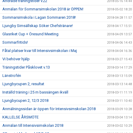
Ändrade träningstider v.22
2018-05-16 14:44
Anmälan för Sommarsimskolan 2018 är ÖPPEN!
2018-05-02 18:20
Sommarsimskola i Lagan Sommaren 2018!
2018-04-28 11:57
Ljungby Simsällskap Söker Chefstränare!
2018-04-17 15:51
Glasriket Cup + Öresund Meeting
2018-04-09 13:57
Sommarfritids!
2018-04-06 14:43
Fåtal platser kvar till Intensivsimskolan i Maj
2018-04-04 16:36
Vi behöver hjälp
2018-03-27 15:43
Träningstider Påsklovet v.13
2018-03-14 17:29
Länstrofén
2018-03-13 15:09
Ljungbycupen 2, resultat
2018-03-13 14:48
Inställd träning i 25 m bassängen ikväll
2018-03-11 11:19
Ljungbycupen 2, 12/3 2018
2018-03-11 10:40
Anmälningssidan är öppen för Intensivsimskolan 2018
2018-03-09 10:28
KALLELSE ÅRSMÖTE
2018-03-04 13:14
Anmälan till Intensivsimskolan 2018
2018-03-02 10:29