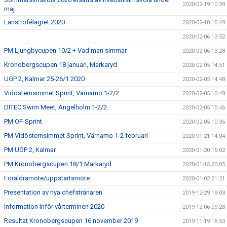
2020-02-19 10:39
maj.
Länstrofélägret 2020
2020-02-10 15:49
2020-02-06 13:52
PM Ljungbycupen 10/2 + Vad man simmar
2020-02-06 13:28
Kronobergscupen 18 januari, Markaryd
2020-02-05 14:51
UGP 2, Kalmar 25-26/1 2020
2020-02-05 14:48
Vidösternsimmet Sprint, Värnamo 1-2/2
2020-02-05 10:49
DITEC Swim Meet, Ängelholm 1-2/2
2020-02-05 10:46
PM OF-Sprint
2020-02-05 10:35
PM Vidösternsimmet Sprint, Värnamo 1-2 februari
2020-01-21 14:04
PM UGP 2, Kalmar
2020-01-20 15:02
PM Kronobergscupen 18/1 Markaryd
2020-01-15 20:05
Föräldramöte/uppstartsmöte
2020-01-02 21:21
Presentation av nya chefstränaren
2019-12-29 19:03
Information inför vårterminen 2020
2019-12-06 09:23
Resultat Kronobergscupen 16 november 2019
2019-11-19 18:53