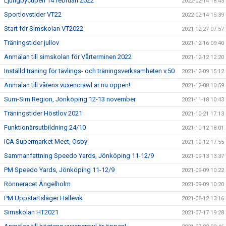
Ljungbycupen 14 februari 2022
2022-02-14 18:43
Sportlovstider VT22
2022-02-14 15:39
Start för Simskolan VT2022
2021-12-27 07:57
Träningstider jullov
2021-12-16 09:40
Anmälan till simskolan för Vårterminen 2022
2021-12-12 12:20
Inställd träning för tävlings- och träningsverksamheten v.50
2021-12-09 15:12
Anmälan till vårens vuxencrawl är nu öppen!
2021-12-08 10:59
Sum-Sim Region, Jönköping 12-13 november
2021-11-18 10:43
Träningstider Höstlov 2021
2021-10-21 17:13
Funktionärsutbildning 24/10
2021-10-12 18:01
ICA Supermarket Meet, Osby
2021-10-12 17:55
Sammanfattning Speedo Yards, Jönköping 11-12/9
2021-09-13 13:37
PM Speedo Yards, Jönköping 11-12/9
2021-09-09 10:22
Rönneracet Ängelholm
2021-09-09 10:20
PM Uppstartsläger Hällevik
2021-08-12 13:16
Simskolan HT2021
2021-07-17 19:28