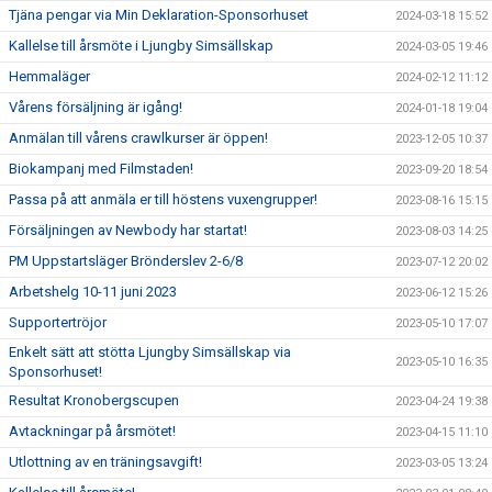
Tjäna pengar via Min Deklaration-Sponsorhuset
2024-03-18 15:52
Kallelse till årsmöte i Ljungby Simsällskap
2024-03-05 19:46
Hemmaläger
2024-02-12 11:12
Vårens försäljning är igång!
2024-01-18 19:04
Anmälan till vårens crawlkurser är öppen!
2023-12-05 10:37
Biokampanj med Filmstaden!
2023-09-20 18:54
Passa på att anmäla er till höstens vuxengrupper!
2023-08-16 15:15
Försäljningen av Newbody har startat!
2023-08-03 14:25
PM Uppstartsläger Brönderslev 2-6/8
2023-07-12 20:02
Arbetshelg 10-11 juni 2023
2023-06-12 15:26
Supportertröjor
2023-05-10 17:07
Enkelt sätt att stötta Ljungby Simsällskap via
2023-05-10 16:35
Sponsorhuset!
Resultat Kronobergscupen
2023-04-24 19:38
Avtackningar på årsmötet!
2023-04-15 11:10
Utlottning av en träningsavgift!
2023-03-05 13:24