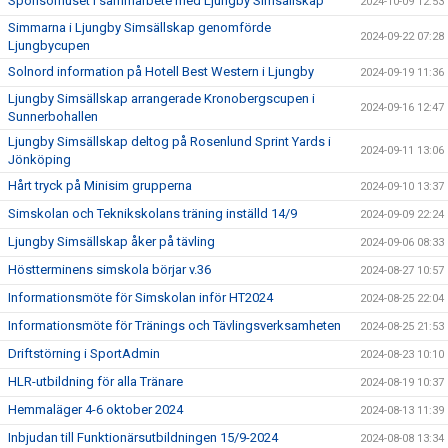
Sponsorhuset i sammarbete med Ljungby Simsällskap
2024-10-09 12:53
Simmarna i Ljungby Simsällskap genomförde
2024-09-22 07:28
Ljungbycupen
Solnord information på Hotell Best Western i Ljungby
2024-09-19 11:36
Ljungby Simsällskap arrangerade Kronobergscupen i
2024-09-16 12:47
Sunnerbohallen
Ljungby Simsällskap deltog på Rosenlund Sprint Yards i
2024-09-11 13:06
Jönköping
Hårt tryck på Minisim grupperna
2024-09-10 13:37
Simskolan och Teknikskolans träning inställd 14/9
2024-09-09 22:24
Ljungby Simsällskap åker på tävling
2024-09-06 08:33
Höstterminens simskola börjar v.36
2024-08-27 10:57
Informationsmöte för Simskolan inför HT2024
2024-08-25 22:04
Informationsmöte för Tränings och Tävlingsverksamheten
2024-08-25 21:53
Driftstörning i SportAdmin
2024-08-23 10:10
HLR-utbildning för alla Tränare
2024-08-19 10:37
Hemmaläger 4-6 oktober 2024
2024-08-13 11:39
Inbjudan till Funktionärsutbildningen 15/9-2024
2024-08-08 13:34