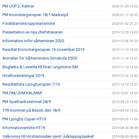
PM UGP 2, Kalmar
2020-01-20 15:02
PM Kronobergscupen 18/1 Markaryd
2020-01-15 20:05
Föräldramöte/uppstartsmöte
2020-01-02 21:21
Presentation av nya chefstränaren
2019-12-29 19:03
Information inför vårterminen 2020
2019-12-06 09:23
Resultat Kronobergscupen 16 november 2019
2019-11-19 18:53
Anmälan för Vårterminens Simskola 2020!
2019-11-14 15:57
Boglarka & Levente till final i ungdoms-SM
2019-11-13 14:24
Höstlovsträningar 2019
2019-10-26 14:43
Resultatlista Ljungbycupen 7/10
2019-10-10 12:21
PM DM/JDM KALMAR
2019-10-01 14:44
PM Sparbankssimmet 28/9
2019-09-23 15:02
TYR Kommer på Besök den 18/9
2019-09-14 13:52
PM Ljungby Cupen HT19
2019-09-05 11:56
Informationsmöte HT19
2019-08-30 08:48
Välkomna till Höstsimiaden samt Julklappsplasket!
2019-08-30 08:46