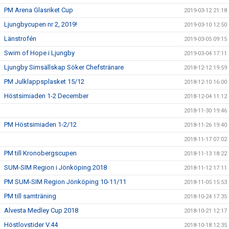
PM Arena Glasriket Cup
2019-03-12 21:18
Ljungbycupen nr 2, 2019!
2019-03-10 12:50
Länstrofén
2019-03-05 09:15
Swim of Hope i Ljungby
2019-03-04 17:11
Ljungby Simsällskap Söker Chefstränare
2018-12-12 19:59
PM Julklappsplasket 15/12
2018-12-10 16:00
Höstsimiaden 1-2 December
2018-12-04 11:12
2018-11-30 19:46
PM Höstsimiaden 1-2/12
2018-11-26 19:40
2018-11-17 07:02
PM till Kronobergscupen
2018-11-13 18:22
SUM-SIM Region i Jönköping 2018
2018-11-12 17:11
PM SUM-SIM Region Jönköping 10-11/11
2018-11-05 15:53
PM till samträning
2018-10-24 17:35
Alvesta Medley Cup 2018
2018-10-21 12:17
Höstlovstider V.44
2018-10-18 12:35