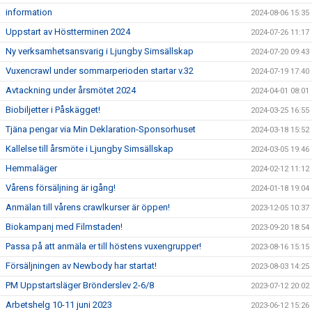
information
2024-08-06 15:35
Uppstart av Höstterminen 2024
2024-07-26 11:17
Ny verksamhetsansvarig i Ljungby Simsällskap
2024-07-20 09:43
Vuxencrawl under sommarperioden startar v.32
2024-07-19 17:40
Avtackning under årsmötet 2024
2024-04-01 08:01
Biobiljetter i Påskägget!
2024-03-25 16:55
Tjäna pengar via Min Deklaration-Sponsorhuset
2024-03-18 15:52
Kallelse till årsmöte i Ljungby Simsällskap
2024-03-05 19:46
Hemmaläger
2024-02-12 11:12
Vårens försäljning är igång!
2024-01-18 19:04
Anmälan till vårens crawlkurser är öppen!
2023-12-05 10:37
Biokampanj med Filmstaden!
2023-09-20 18:54
Passa på att anmäla er till höstens vuxengrupper!
2023-08-16 15:15
Försäljningen av Newbody har startat!
2023-08-03 14:25
PM Uppstartsläger Brönderslev 2-6/8
2023-07-12 20:02
Arbetshelg 10-11 juni 2023
2023-06-12 15:26