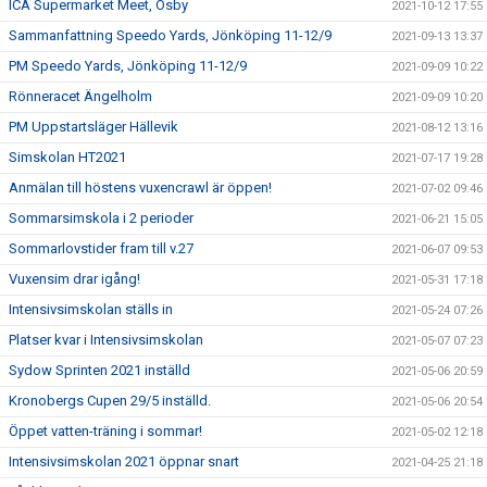
ICA Supermarket Meet, Osby
2021-10-12 17:55
Sammanfattning Speedo Yards, Jönköping 11-12/9
2021-09-13 13:37
PM Speedo Yards, Jönköping 11-12/9
2021-09-09 10:22
Rönneracet Ängelholm
2021-09-09 10:20
PM Uppstartsläger Hällevik
2021-08-12 13:16
Simskolan HT2021
2021-07-17 19:28
Anmälan till höstens vuxencrawl är öppen!
2021-07-02 09:46
Sommarsimskola i 2 perioder
2021-06-21 15:05
Sommarlovstider fram till v.27
2021-06-07 09:53
Vuxensim drar igång!
2021-05-31 17:18
Intensivsimskolan ställs in
2021-05-24 07:26
Platser kvar i Intensivsimskolan
2021-05-07 07:23
Sydow Sprinten 2021 inställd
2021-05-06 20:59
Kronobergs Cupen 29/5 inställd.
2021-05-06 20:54
Öppet vatten-träning i sommar!
2021-05-02 12:18
Intensivsimskolan 2021 öppnar snart
2021-04-25 21:18