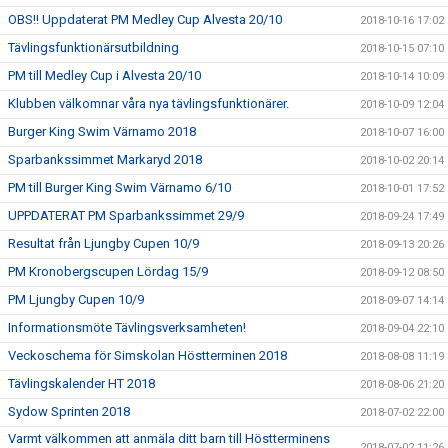
OBS!! Uppdaterat PM Medley Cup Alvesta 20/10
2018-10-16 17:02
Tävlingsfunktionärsutbildning
2018-10-15 07:10
PM till Medley Cup i Alvesta 20/10
2018-10-14 10:09
Klubben välkomnar våra nya tävlingsfunktionärer.
2018-10-09 12:04
Burger King Swim Värnamo 2018
2018-10-07 16:00
Sparbankssimmet Markaryd 2018
2018-10-02 20:14
PM till Burger King Swim Värnamo 6/10
2018-10-01 17:52
UPPDATERAT PM Sparbankssimmet 29/9
2018-09-24 17:49
Resultat från Ljungby Cupen 10/9
2018-09-13 20:26
PM Kronobergscupen Lördag 15/9
2018-09-12 08:50
PM Ljungby Cupen 10/9
2018-09-07 14:14
Informationsmöte Tävlingsverksamheten!
2018-09-04 22:10
Veckoschema för Simskolan Höstterminen 2018
2018-08-08 11:19
Tävlingskalender HT 2018
2018-08-06 21:20
Sydow Sprinten 2018
2018-07-02 22:00
Varmt välkommen att anmäla ditt barn till Höstterminens
2018-07-02 11:26