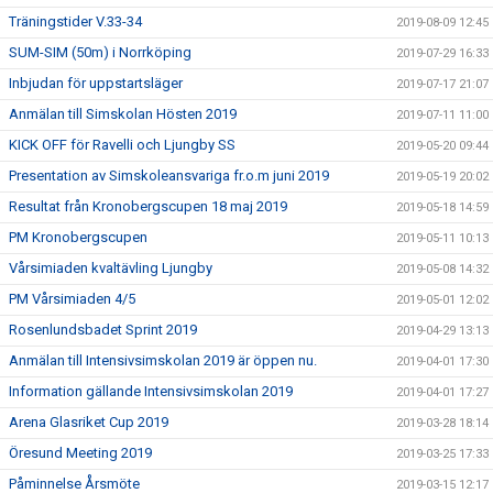
Träningstider V.33-34
2019-08-09 12:45
SUM-SIM (50m) i Norrköping
2019-07-29 16:33
Inbjudan för uppstartsläger
2019-07-17 21:07
Anmälan till Simskolan Hösten 2019
2019-07-11 11:00
KICK OFF för Ravelli och Ljungby SS
2019-05-20 09:44
Presentation av Simskoleansvariga fr.o.m juni 2019
2019-05-19 20:02
Resultat från Kronobergscupen 18 maj 2019
2019-05-18 14:59
PM Kronobergscupen
2019-05-11 10:13
Vårsimiaden kvaltävling Ljungby
2019-05-08 14:32
PM Vårsimiaden 4/5
2019-05-01 12:02
Rosenlundsbadet Sprint 2019
2019-04-29 13:13
Anmälan till Intensivsimskolan 2019 är öppen nu.
2019-04-01 17:30
Information gällande Intensivsimskolan 2019
2019-04-01 17:27
Arena Glasriket Cup 2019
2019-03-28 18:14
Öresund Meeting 2019
2019-03-25 17:33
Påminnelse Årsmöte
2019-03-15 12:17