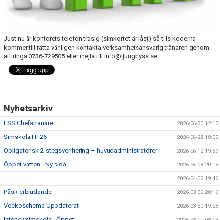
Just nu är kontorets telefon trasig (simkortet är låst) så tills koderna
kommer till rätta vänligen kontakta verksamhetsansvarig tränaren genom
att ringa 0736-729505 eller mejla till info@ljungbyss.se
Nyhetsarkiv
LSS Chefstränare
2026-06-30 12:13
Simskola HT26
2026-06-28 18:03
Obligatorisk 2-stegsverifiering – huvudadministratörer
2026-06-12 19:59
Öppet vatten - Ny sida
2026-06-08 20:13
2026-04-02 19:46
Påsk erbjudande
2026-03-30 20:16
Veckoschema Uppdaterat
2026-03-30 19:25
Intensivsimskola - Öppet
2026-03-01 08:03