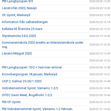
PM Ljungbycupen 9/3
2020-03-06 13:33
Länstrofén 2020, Nässjö
2020-03-03 13:03
OF-Sprint, Markaryd
2020-03-03 13:00
Information från valberedningen
2020-02-23 14:18
Kallelse till Årsmöte 25 mars
2020-02-23 13:37
Styrelsemöte 24/2-2020
2020-02-19 10:42
Sommarsimskola 2020 ersätts av Intensivsimskola under
2020-02-19 10:39
maj.
Länstrofélägret 2020
2020-02-10 15:49
2020-02-06 13:52
PM Ljungbycupen 10/2 + Vad man simmar
2020-02-06 13:28
Kronobergscupen 18 januari, Markaryd
2020-02-05 14:51
UGP 2, Kalmar 25-26/1 2020
2020-02-05 14:48
Vidösternsimmet Sprint, Värnamo 1-2/2
2020-02-05 10:49
DITEC Swim Meet, Ängelholm 1-2/2
2020-02-05 10:46
PM OF-Sprint
2020-02-05 10:35
PM Vidösternsimmet Sprint, Värnamo 1-2 februari
2020-01-21 14:04