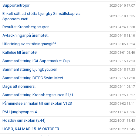
Supportertröjor
2023-05-10 17:07
Enkelt sätt att stötta Ljungby Simsällskap via
2023-05-10 16:35
Sponsorhuset!
Resultat Kronobergscupen
2023-04-24 19:38
Avtackningar på årsmötet!
2023-04-15 11:10
Utlottning av en träningsavgift!
2023-03-05 13:24
Kallelse till årsmöte!
2023-03-01 08:40
Sammanfattning ICA Supermarket Cup
2023-02-15 17:23
Sammanfattning Ljungbycupen
2023-02-15 17:23
Sammanfattning DITEC Swim Meet
2023-02-15 17:20
Dags att nominera!
2023-02-11 08:17
Sammanfattning Kronobergscupen 21/1
2023-01-25 15:27
Påminnelse anmälan till simskolan VT23
2023-01-02 18:11
PM Ljungbycupen 4
2022-11-14 15:36
Höstlov simskolan (v.44)
2022-10-31 18:43
UGP 3, KALMAR 15-16 OKTOBER
2022-10-22 13:45