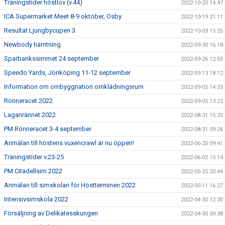
Träningstider höstlov (v.44)
2022-10-20 14:47
ICA Supermarket Meet 8-9 oktober, Osby
2022-10-19 21:11
Resultat Ljungbycupen 3
2022-10-03 15:26
Newbody hämtning
2022-09-30 16:18
Sparbankssimmet 24 september
2022-09-26 12:05
Speedo Yards, Jönköping 11-12 september
2022-09-13 18:12
Information om ombyggnation omklädningsrum
2022-09-05 14:33
Rönneracet 2022
2022-09-05 13:22
Laganrännet 2022
2022-08-31 15:25
PM Rönneracet 3-4 september
2022-08-31 09:26
Anmälan till höstens vuxencrawl är nu öppen!
2022-06-20 09:41
Träningstider v.23-25
2022-06-02 15:14
PM Citadellsim 2022
2022-05-25 20:44
Anmälan till simskolan för Höstterminen 2022
2022-05-11 16:27
Intensivsimskola 2022
2022-04-30 12:30
Försäljning av Delikatesskungen
2022-04-30 00:38