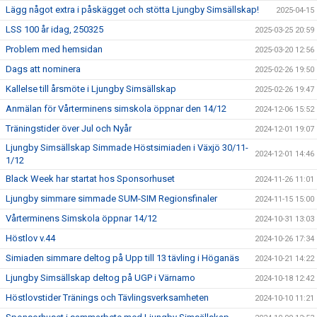
Lägg något extra i påskägget och stötta Ljungby Simsällskap!
2025-04-15
LSS 100 år idag, 250325
2025-03-25 20:59
Problem med hemsidan
2025-03-20 12:56
Dags att nominera
2025-02-26 19:50
Kallelse till årsmöte i Ljungby Simsällskap
2025-02-26 19:47
Anmälan för Vårterminens simskola öppnar den 14/12
2024-12-06 15:52
Träningstider över Jul och Nyår
2024-12-01 19:07
Ljungby Simsällskap Simmade Höstsimiaden i Växjö 30/11-
2024-12-01 14:46
1/12
Black Week har startat hos Sponsorhuset
2024-11-26 11:01
Ljungby simmare simmade SUM-SIM Regionsfinaler
2024-11-15 15:00
Vårterminens Simskola öppnar 14/12
2024-10-31 13:03
Höstlov v.44
2024-10-26 17:34
Simiaden simmare deltog på Upp till 13 tävling i Höganäs
2024-10-21 14:22
Ljungby Simsällskap deltog på UGP i Värnamo
2024-10-18 12:42
Höstlovstider Tränings och Tävlingsverksamheten
2024-10-10 11:21