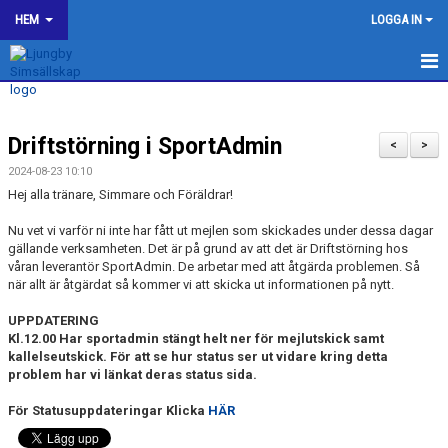
HEM
LOGGA IN
LJUNGBY SIMSÄLLSKAP
Driftstörning i SportAdmin
OM KLUBBEN
<
>
2024-08-23 10:10
BILDGALLERI
Hej alla tränare, Simmare och Föräldrar!
Nu vet vi varför ni inte har fått ut mejlen som skickades under dessa dagar
KONTAKT
gällande verksamheten. Det är på grund av att det är Driftstörning hos
våran leverantör SportAdmin. De arbetar med att åtgärda problemen. Så
SPONSORER
när allt är åtgärdat så kommer vi att skicka ut informationen på nytt.
KALENDER
UPPDATERING
Kl.12.00 Har sportadmin stängt helt ner för mejlutskick samt
kallelseutskick. För att se hur status ser ut vidare kring detta
WEBSHOP
problem har vi länkat deras status sida.
HJÄLP TILL I LJUNGBY SS
För Statusuppdateringar Klicka
HÄR