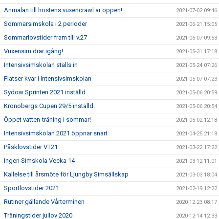
Anmälan till höstens vuxencrawl är öppen!
2021-07-02 09:46
Sommarsimskola i 2 perioder
2021-06-21 15:05
Sommarlovstider fram till v.27
2021-06-07 09:53
Vuxensim drar igång!
2021-05-31 17:18
Intensivsimskolan ställs in
2021-05-24 07:26
Platser kvar i Intensivsimskolan
2021-05-07 07:23
Sydow Sprinten 2021 inställd
2021-05-06 20:59
Kronobergs Cupen 29/5 inställd.
2021-05-06 20:54
Öppet vatten-träning i sommar!
2021-05-02 12:18
Intensivsimskolan 2021 öppnar snart
2021-04-25 21:18
Påsklovstider VT21
2021-03-22 17:22
Ingen Simskola Vecka 14
2021-03-12 11:01
Kallelse till årsmöte för Ljungby Simsällskap
2021-03-03 18:04
Sportlovstider 2021
2021-02-19 12:22
Rutiner gällande Vårterminen
2020-12-23 08:17
Träningstider jullov 2020
2020-12-14 12:33