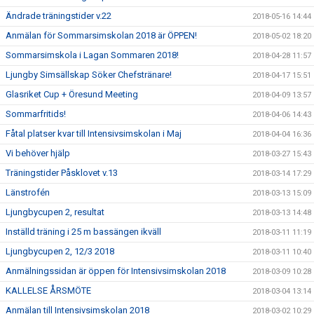
Ändrade träningstider v.22
2018-05-16 14:44
Anmälan för Sommarsimskolan 2018 är ÖPPEN!
2018-05-02 18:20
Sommarsimskola i Lagan Sommaren 2018!
2018-04-28 11:57
Ljungby Simsällskap Söker Chefstränare!
2018-04-17 15:51
Glasriket Cup + Öresund Meeting
2018-04-09 13:57
Sommarfritids!
2018-04-06 14:43
Fåtal platser kvar till Intensivsimskolan i Maj
2018-04-04 16:36
Vi behöver hjälp
2018-03-27 15:43
Träningstider Påsklovet v.13
2018-03-14 17:29
Länstrofén
2018-03-13 15:09
Ljungbycupen 2, resultat
2018-03-13 14:48
Inställd träning i 25 m bassängen ikväll
2018-03-11 11:19
Ljungbycupen 2, 12/3 2018
2018-03-11 10:40
Anmälningssidan är öppen för Intensivsimskolan 2018
2018-03-09 10:28
KALLELSE ÅRSMÖTE
2018-03-04 13:14
Anmälan till Intensivsimskolan 2018
2018-03-02 10:29