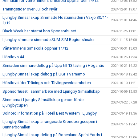
Anmälan för Vårterminens simskola öppnar den 14/12
2024-12-06 15:52
Träningstider över Jul och Nyår
2024-12-01 19:07
Ljungby Simsällskap Simmade Höstsimiaden i Växjö 30/11-
2024-12-01 14:46
1/12
Black Week har startat hos Sponsorhuset
2024-11-26 11:01
Ljungby simmare simmade SUM-SIM Regionsfinaler
2024-11-15 15:00
Vårterminens Simskola öppnar 14/12
2024-10-31 13:03
Höstlov v.44
2024-10-26 17:34
Simiaden simmare deltog på Upp till 13 tävling i Höganäs
2024-10-21 14:22
Ljungby Simsällskap deltog på UGP i Värnamo
2024-10-18 12:42
Höstlovstider Tränings och Tävlingsverksamheten
2024-10-10 11:21
Sponsorhuset i sammarbete med Ljungby Simsällskap
2024-10-09 12:53
Simmarna i Ljungby Simsällskap genomförde
2024-09-22 07:28
Ljungbycupen
Solnord information på Hotell Best Western i Ljungby
2024-09-19 11:36
Ljungby Simsällskap arrangerade Kronobergscupen i
2024-09-16 12:47
Sunnerbohallen
Ljungby Simsällskap deltog på Rosenlund Sprint Yards i
2024-09-11 13:06