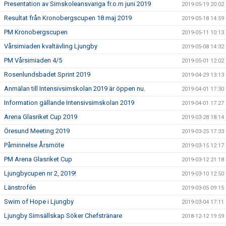
Presentation av Simskoleansvariga fr.o.m juni 2019
2019-05-19 20:02
Resultat från Kronobergscupen 18 maj 2019
2019-05-18 14:59
PM Kronobergscupen
2019-05-11 10:13
Vårsimiaden kvaltävling Ljungby
2019-05-08 14:32
PM Vårsimiaden 4/5
2019-05-01 12:02
Rosenlundsbadet Sprint 2019
2019-04-29 13:13
Anmälan till Intensivsimskolan 2019 är öppen nu.
2019-04-01 17:30
Information gällande Intensivsimskolan 2019
2019-04-01 17:27
Arena Glasriket Cup 2019
2019-03-28 18:14
Öresund Meeting 2019
2019-03-25 17:33
Påminnelse Årsmöte
2019-03-15 12:17
PM Arena Glasriket Cup
2019-03-12 21:18
Ljungbycupen nr 2, 2019!
2019-03-10 12:50
Länstrofén
2019-03-05 09:15
Swim of Hope i Ljungby
2019-03-04 17:11
Ljungby Simsällskap Söker Chefstränare
2018-12-12 19:59