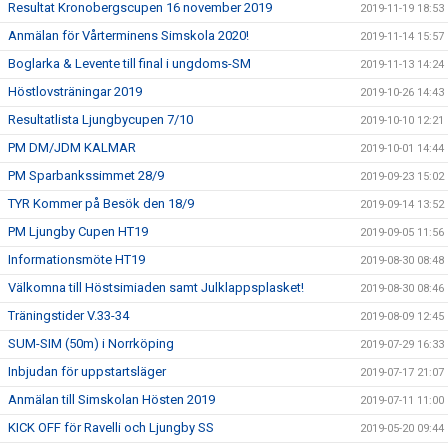
Resultat Kronobergscupen 16 november 2019
2019-11-19 18:53
Anmälan för Vårterminens Simskola 2020!
2019-11-14 15:57
Boglarka & Levente till final i ungdoms-SM
2019-11-13 14:24
Höstlovsträningar 2019
2019-10-26 14:43
Resultatlista Ljungbycupen 7/10
2019-10-10 12:21
PM DM/JDM KALMAR
2019-10-01 14:44
PM Sparbankssimmet 28/9
2019-09-23 15:02
TYR Kommer på Besök den 18/9
2019-09-14 13:52
PM Ljungby Cupen HT19
2019-09-05 11:56
Informationsmöte HT19
2019-08-30 08:48
Välkomna till Höstsimiaden samt Julklappsplasket!
2019-08-30 08:46
Träningstider V.33-34
2019-08-09 12:45
SUM-SIM (50m) i Norrköping
2019-07-29 16:33
Inbjudan för uppstartsläger
2019-07-17 21:07
Anmälan till Simskolan Hösten 2019
2019-07-11 11:00
KICK OFF för Ravelli och Ljungby SS
2019-05-20 09:44