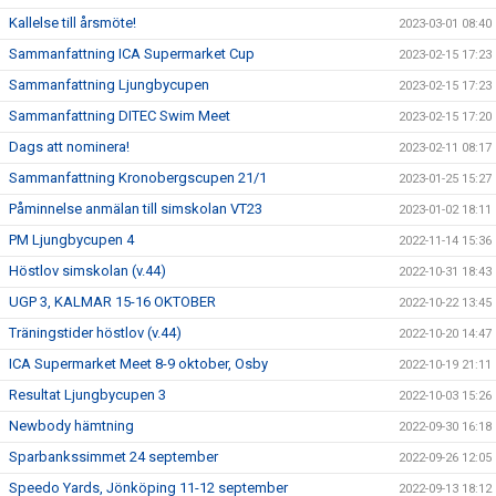
Kallelse till årsmöte!
2023-03-01 08:40
Sammanfattning ICA Supermarket Cup
2023-02-15 17:23
Sammanfattning Ljungbycupen
2023-02-15 17:23
Sammanfattning DITEC Swim Meet
2023-02-15 17:20
Dags att nominera!
2023-02-11 08:17
Sammanfattning Kronobergscupen 21/1
2023-01-25 15:27
Påminnelse anmälan till simskolan VT23
2023-01-02 18:11
PM Ljungbycupen 4
2022-11-14 15:36
Höstlov simskolan (v.44)
2022-10-31 18:43
UGP 3, KALMAR 15-16 OKTOBER
2022-10-22 13:45
Träningstider höstlov (v.44)
2022-10-20 14:47
ICA Supermarket Meet 8-9 oktober, Osby
2022-10-19 21:11
Resultat Ljungbycupen 3
2022-10-03 15:26
Newbody hämtning
2022-09-30 16:18
Sparbankssimmet 24 september
2022-09-26 12:05
Speedo Yards, Jönköping 11-12 september
2022-09-13 18:12