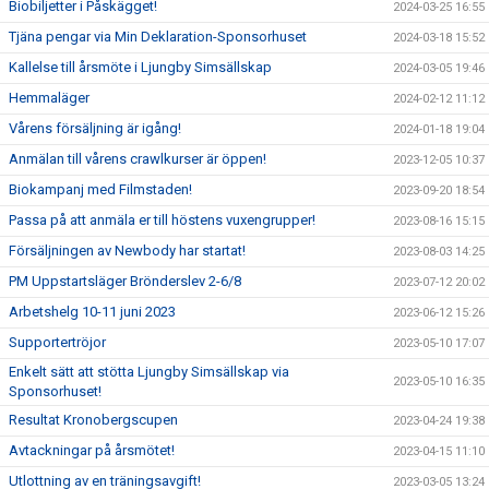
Biobiljetter i Påskägget!
2024-03-25 16:55
Tjäna pengar via Min Deklaration-Sponsorhuset
2024-03-18 15:52
Kallelse till årsmöte i Ljungby Simsällskap
2024-03-05 19:46
Hemmaläger
2024-02-12 11:12
Vårens försäljning är igång!
2024-01-18 19:04
Anmälan till vårens crawlkurser är öppen!
2023-12-05 10:37
Biokampanj med Filmstaden!
2023-09-20 18:54
Passa på att anmäla er till höstens vuxengrupper!
2023-08-16 15:15
Försäljningen av Newbody har startat!
2023-08-03 14:25
PM Uppstartsläger Brönderslev 2-6/8
2023-07-12 20:02
Arbetshelg 10-11 juni 2023
2023-06-12 15:26
Supportertröjor
2023-05-10 17:07
Enkelt sätt att stötta Ljungby Simsällskap via
2023-05-10 16:35
Sponsorhuset!
Resultat Kronobergscupen
2023-04-24 19:38
Avtackningar på årsmötet!
2023-04-15 11:10
Utlottning av en träningsavgift!
2023-03-05 13:24