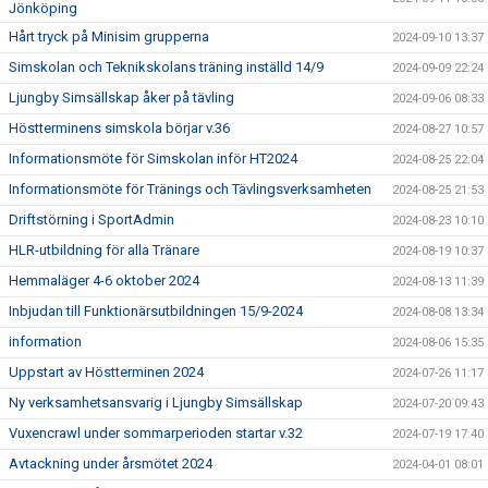
Jönköping
Hårt tryck på Minisim grupperna
2024-09-10 13:37
Simskolan och Teknikskolans träning inställd 14/9
2024-09-09 22:24
Ljungby Simsällskap åker på tävling
2024-09-06 08:33
Höstterminens simskola börjar v.36
2024-08-27 10:57
Informationsmöte för Simskolan inför HT2024
2024-08-25 22:04
Informationsmöte för Tränings och Tävlingsverksamheten
2024-08-25 21:53
Driftstörning i SportAdmin
2024-08-23 10:10
HLR-utbildning för alla Tränare
2024-08-19 10:37
Hemmaläger 4-6 oktober 2024
2024-08-13 11:39
Inbjudan till Funktionärsutbildningen 15/9-2024
2024-08-08 13:34
information
2024-08-06 15:35
Uppstart av Höstterminen 2024
2024-07-26 11:17
Ny verksamhetsansvarig i Ljungby Simsällskap
2024-07-20 09:43
Vuxencrawl under sommarperioden startar v.32
2024-07-19 17:40
Avtackning under årsmötet 2024
2024-04-01 08:01