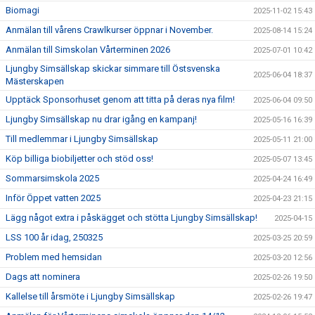
Biomagi
2025-11-02 15:43
Anmälan till vårens Crawlkurser öppnar i November.
2025-08-14 15:24
Anmälan till Simskolan Vårterminen 2026
2025-07-01 10:42
Ljungby Simsällskap skickar simmare till Östsvenska
2025-06-04 18:37
Mästerskapen
Upptäck Sponsorhuset genom att titta på deras nya film!
2025-06-04 09:50
Ljungby Simsällskap nu drar igång en kampanj!
2025-05-16 16:39
Till medlemmar i Ljungby Simsällskap
2025-05-11 21:00
Köp billiga biobiljetter och stöd oss!
2025-05-07 13:45
Sommarsimskola 2025
2025-04-24 16:49
Inför Öppet vatten 2025
2025-04-23 21:15
Lägg något extra i påskägget och stötta Ljungby Simsällskap!
2025-04-15
LSS 100 år idag, 250325
2025-03-25 20:59
Problem med hemsidan
2025-03-20 12:56
Dags att nominera
2025-02-26 19:50
Kallelse till årsmöte i Ljungby Simsällskap
2025-02-26 19:47