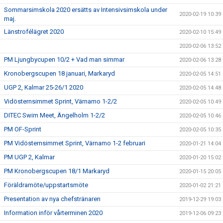
Sommarsimskola 2020 ersätts av Intensivsimskola under
2020-02-19 10:39
maj.
Länstrofélägret 2020
2020-02-10 15:49
2020-02-06 13:52
PM Ljungbycupen 10/2 + Vad man simmar
2020-02-06 13:28
Kronobergscupen 18 januari, Markaryd
2020-02-05 14:51
UGP 2, Kalmar 25-26/1 2020
2020-02-05 14:48
Vidösternsimmet Sprint, Värnamo 1-2/2
2020-02-05 10:49
DITEC Swim Meet, Ängelholm 1-2/2
2020-02-05 10:46
PM OF-Sprint
2020-02-05 10:35
PM Vidösternsimmet Sprint, Värnamo 1-2 februari
2020-01-21 14:04
PM UGP 2, Kalmar
2020-01-20 15:02
PM Kronobergscupen 18/1 Markaryd
2020-01-15 20:05
Föräldramöte/uppstartsmöte
2020-01-02 21:21
Presentation av nya chefstränaren
2019-12-29 19:03
Information inför vårterminen 2020
2019-12-06 09:23