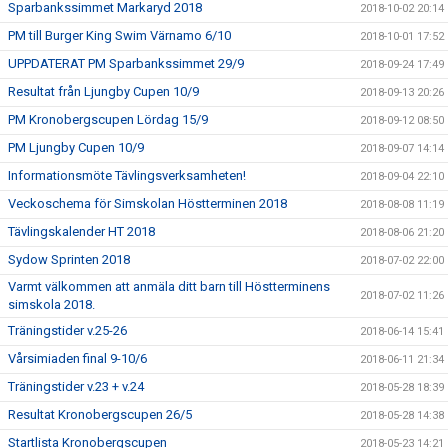
Sparbankssimmet Markaryd 2018
2018-10-02 20:14
PM till Burger King Swim Värnamo 6/10
2018-10-01 17:52
UPPDATERAT PM Sparbankssimmet 29/9
2018-09-24 17:49
Resultat från Ljungby Cupen 10/9
2018-09-13 20:26
PM Kronobergscupen Lördag 15/9
2018-09-12 08:50
PM Ljungby Cupen 10/9
2018-09-07 14:14
Informationsmöte Tävlingsverksamheten!
2018-09-04 22:10
Veckoschema för Simskolan Höstterminen 2018
2018-08-08 11:19
Tävlingskalender HT 2018
2018-08-06 21:20
Sydow Sprinten 2018
2018-07-02 22:00
Varmt välkommen att anmäla ditt barn till Höstterminens
2018-07-02 11:26
simskola 2018.
Träningstider v.25-26
2018-06-14 15:41
Vårsimiaden final 9-10/6
2018-06-11 21:34
Träningstider v.23 + v.24
2018-05-28 18:39
Resultat Kronobergscupen 26/5
2018-05-28 14:38
Startlista Kronobergscupen
2018-05-23 14:21