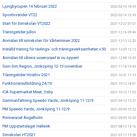
Ljungbycupen 14 februari 2022
2022-02-14 18:43
Sportlovstider VT22
2022-02-14 15:39
Start för Simskolan VT2022
2021-12-27 07:57
Träningstider jullov
2021-12-16 09:40
Anmälan till simskolan för Vårterminen 2022
2021-12-12 12:20
Inställd träning för tävlings- och träningsverksamheten v.50
2021-12-09 15:12
Anmälan till vårens vuxencrawl är nu öppen!
2021-12-08 10:59
Sum-Sim Region, Jönköping 12-13 november
2021-11-18 10:43
Träningstider Höstlov 2021
2021-10-21 17:13
Funktionärsutbildning 24/10
2021-10-12 18:01
ICA Supermarket Meet, Osby
2021-10-12 17:55
Sammanfattning Speedo Yards, Jönköping 11-12/9
2021-09-13 13:37
PM Speedo Yards, Jönköping 11-12/9
2021-09-09 10:22
Rönneracet Ängelholm
2021-09-09 10:20
PM Uppstartsläger Hällevik
2021-08-12 13:16
Simskolan HT2021
2021-07-17 19:28