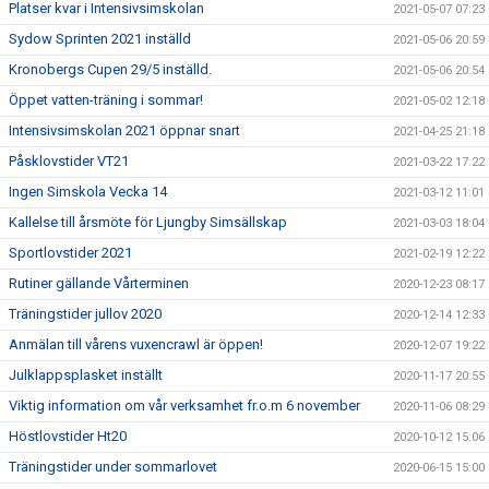
Platser kvar i Intensivsimskolan
2021-05-07 07:23
Sydow Sprinten 2021 inställd
2021-05-06 20:59
Kronobergs Cupen 29/5 inställd.
2021-05-06 20:54
Öppet vatten-träning i sommar!
2021-05-02 12:18
Intensivsimskolan 2021 öppnar snart
2021-04-25 21:18
Påsklovstider VT21
2021-03-22 17:22
Ingen Simskola Vecka 14
2021-03-12 11:01
Kallelse till årsmöte för Ljungby Simsällskap
2021-03-03 18:04
Sportlovstider 2021
2021-02-19 12:22
Rutiner gällande Vårterminen
2020-12-23 08:17
Träningstider jullov 2020
2020-12-14 12:33
Anmälan till vårens vuxencrawl är öppen!
2020-12-07 19:22
Julklappsplasket inställt
2020-11-17 20:55
Viktig information om vår verksamhet fr.o.m 6 november
2020-11-06 08:29
Höstlovstider Ht20
2020-10-12 15:06
Träningstider under sommarlovet
2020-06-15 15:00