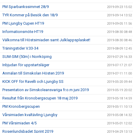
PM Sparbankssimmet 28/9
2019-09-23 15:02
TYR Kommer på Besök den 18/9
2019-09-14 13:52
PM Ljungby Cupen HT19
2019-09-05 11:56
Informationsmöte HT19
2019-08-30 08:48
Välkomna till Höstsimiaden samt Julklappsplasket!
2019-08-30 08:46
Träningstider V.33-34
2019-08-09 12:45
SUM-SIM (50m) i Norrköping
2019-07-29 16:33
Inbjudan för uppstartsläger
2019-07-17 21:07
Anmälan till Simskolan Hösten 2019
2019-07-11 11:00
KICK OFF för Ravelli och Ljungby SS
2019-05-20 09:44
Presentation av Simskoleansvariga fr.o.m juni 2019
2019-05-19 20:02
Resultat från Kronobergscupen 18 maj 2019
2019-05-18 14:59
PM Kronobergscupen
2019-05-11 10:13
Vårsimiaden kvaltävling Ljungby
2019-05-08 14:32
PM Vårsimiaden 4/5
2019-05-01 12:02
Rosenlundsbadet Sprint 2019
2019-04-29 13:13