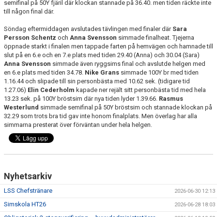
semifinal på 50Y fjäril där klockan stannade på 36.40. men tiden räckte inte
till någon final där.
Söndag eftermiddagen avslutades tävlingen med finaler där
Sara
Persson Schentz
och
Anna Svensson
simmade finalheat. Tjejerna
öppnade starkt i finalen men tappade farten på hemvägen och hamnade till
slut på en 6.e och en 7.e plats med tiden 29.40 (Anna) och 30.04 (Sara)
Anna Svensson
simmade även ryggsims final och avslutde helgen med
en 6.e plats med tiden 34.78.
Nike Grans
simmade 100Y br med tiden
1.16.44 och slipade till sin personbästa med 10.62 sek. (tidigare tid
1.27.06)
Elin Cederholm
kapade ner rejält sitt personbästa tid med hela
13.23 sek. på 100Y bröstsim där nya tiden lyder 1.39.66.
Rasmus
Westerlund
simmade semifinal på 50Y bröstsim och stannade klockan på
32.29 som trots bra tid gav inte honom finalplats. Men överlag har alla
simmarna presterat över förväntan under hela helgen.
Nyhetsarkiv
LSS Chefstränare
2026-06-30 12:13
Simskola HT26
2026-06-28 18:03