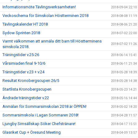
Informationsmöte Tävlingsverksamheten!
2018-09-04 22:10
Veckoschema för Simskolan Höstterminen 2018
2018-08-08 11:19
Tävlingskalender HT 2018
2018-08-06 21:20
Sydow Sprinten 2018
2018-07-02 22:00
Varmt välkommen att anmäla ditt barn till Höstterminens
2018-07-02 11:26
simskola 2018.
Träningstider v.25-26
2018-06-14 15:41
Vårsimiaden final 9-10/6
2018-06-11 21:34
Träningstider v.23 + v.24
2018-05-28 18:39
Resultat Kronobergscupen 26/5
2018-05-28 14:38
Startlista Kronobergscupen
2018-05-23 14:21
Ändrade träningstider v.22
2018-05-16 14:44
Anmälan för Sommarsimskolan 2018 är ÖPPEN!
2018-05-02 18:20
Sommarsimskola i Lagan Sommaren 2018!
2018-04-28 11:57
Ljungby Simsällskap Söker Chefstränare!
2018-04-17 15:51
Glasriket Cup + Öresund Meeting
2018-04-09 13:57