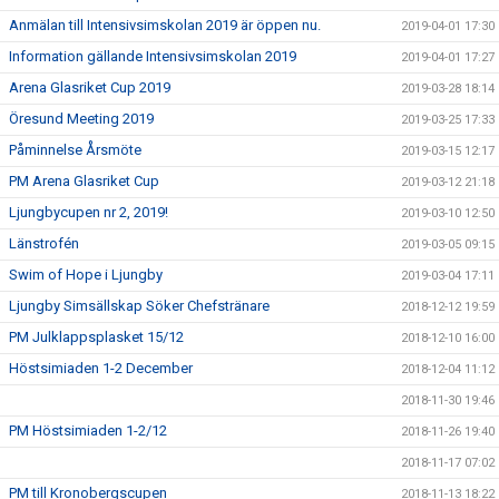
Anmälan till Intensivsimskolan 2019 är öppen nu.
2019-04-01 17:30
Information gällande Intensivsimskolan 2019
2019-04-01 17:27
Arena Glasriket Cup 2019
2019-03-28 18:14
Öresund Meeting 2019
2019-03-25 17:33
Påminnelse Årsmöte
2019-03-15 12:17
PM Arena Glasriket Cup
2019-03-12 21:18
Ljungbycupen nr 2, 2019!
2019-03-10 12:50
Länstrofén
2019-03-05 09:15
Swim of Hope i Ljungby
2019-03-04 17:11
Ljungby Simsällskap Söker Chefstränare
2018-12-12 19:59
PM Julklappsplasket 15/12
2018-12-10 16:00
Höstsimiaden 1-2 December
2018-12-04 11:12
2018-11-30 19:46
PM Höstsimiaden 1-2/12
2018-11-26 19:40
2018-11-17 07:02
PM till Kronobergscupen
2018-11-13 18:22