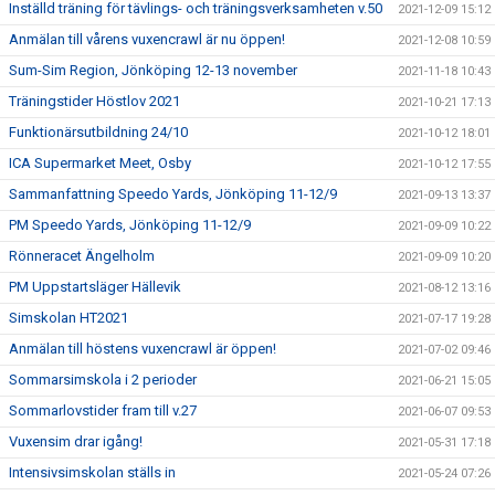
Inställd träning för tävlings- och träningsverksamheten v.50
2021-12-09 15:12
Anmälan till vårens vuxencrawl är nu öppen!
2021-12-08 10:59
Sum-Sim Region, Jönköping 12-13 november
2021-11-18 10:43
Träningstider Höstlov 2021
2021-10-21 17:13
Funktionärsutbildning 24/10
2021-10-12 18:01
ICA Supermarket Meet, Osby
2021-10-12 17:55
Sammanfattning Speedo Yards, Jönköping 11-12/9
2021-09-13 13:37
PM Speedo Yards, Jönköping 11-12/9
2021-09-09 10:22
Rönneracet Ängelholm
2021-09-09 10:20
PM Uppstartsläger Hällevik
2021-08-12 13:16
Simskolan HT2021
2021-07-17 19:28
Anmälan till höstens vuxencrawl är öppen!
2021-07-02 09:46
Sommarsimskola i 2 perioder
2021-06-21 15:05
Sommarlovstider fram till v.27
2021-06-07 09:53
Vuxensim drar igång!
2021-05-31 17:18
Intensivsimskolan ställs in
2021-05-24 07:26