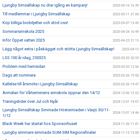
Ljungby Simsällskap nu drar igång en kampanj!
2025-05-16 16:39
Till medlemmar i Ljungby Simsällskap
2025-05-11 21:00
Köp billiga biobiljetter och stöd oss!
2025-05-07 13:45
Sommarsimskola 2025
2025-04-24 16:49
Inför Öppet vatten 2025
2025-04-23 21:15
Lägg något extra i påskägget och stötta Ljungby Simsällskap!
2025-04-15
LSS 100 år idag, 250325
2025-03-25 20:59
Problem med hemsidan
2025-03-20 12:56
Dags att nominera
2025-02-26 19:50
Kallelse till årsmöte i Ljungby Simsällskap
2025-02-26 19:47
Anmälan för Vårterminens simskola öppnar den 14/12
2024-12-06 15:52
Träningstider över Jul och Nyår
2024-12-01 19:07
Ljungby Simsällskap Simmade Höstsimiaden i Växjö 30/11-
2024-12-01 14:46
1/12
Black Week har startat hos Sponsorhuset
2024-11-26 11:01
Ljungby simmare simmade SUM-SIM Regionsfinaler
2024-11-15 15:00