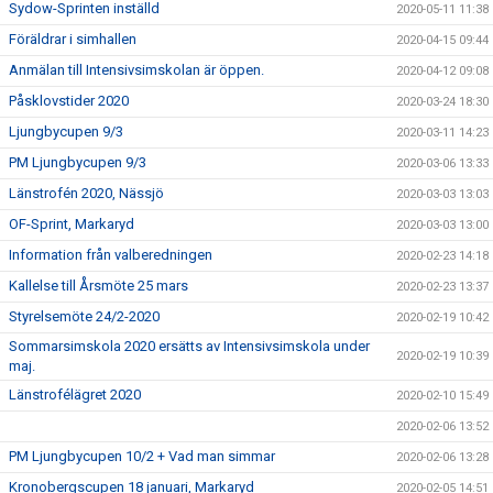
Sydow-Sprinten inställd
2020-05-11 11:38
Föräldrar i simhallen
2020-04-15 09:44
Anmälan till Intensivsimskolan är öppen.
2020-04-12 09:08
Påsklovstider 2020
2020-03-24 18:30
Ljungbycupen 9/3
2020-03-11 14:23
PM Ljungbycupen 9/3
2020-03-06 13:33
Länstrofén 2020, Nässjö
2020-03-03 13:03
OF-Sprint, Markaryd
2020-03-03 13:00
Information från valberedningen
2020-02-23 14:18
Kallelse till Årsmöte 25 mars
2020-02-23 13:37
Styrelsemöte 24/2-2020
2020-02-19 10:42
Sommarsimskola 2020 ersätts av Intensivsimskola under
2020-02-19 10:39
maj.
Länstrofélägret 2020
2020-02-10 15:49
2020-02-06 13:52
PM Ljungbycupen 10/2 + Vad man simmar
2020-02-06 13:28
Kronobergscupen 18 januari, Markaryd
2020-02-05 14:51