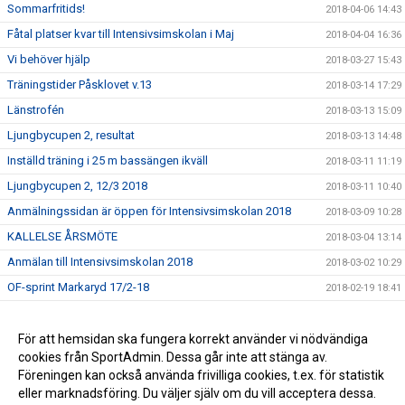
Sommarfritids!
2018-04-06 14:43
Fåtal platser kvar till Intensivsimskolan i Maj
2018-04-04 16:36
Vi behöver hjälp
2018-03-27 15:43
Träningstider Påsklovet v.13
2018-03-14 17:29
Länstrofén
2018-03-13 15:09
Ljungbycupen 2, resultat
2018-03-13 14:48
Inställd träning i 25 m bassängen ikväll
2018-03-11 11:19
Ljungbycupen 2, 12/3 2018
2018-03-11 10:40
Anmälningssidan är öppen för Intensivsimskolan 2018
2018-03-09 10:28
KALLELSE ÅRSMÖTE
2018-03-04 13:14
Anmälan till Intensivsimskolan 2018
2018-03-02 10:29
OF-sprint Markaryd 17/2-18
2018-02-19 18:41
Simskolan har Sportlov
2018-02-19 09:38
Resultat Ljungbycupen 12/2
För att hemsidan ska fungera korrekt använder vi nödvändiga
2018-02-13 14:47
cookies från SportAdmin. Dessa går inte att stänga av.
Länktips simutrustning - Bra!!
2017-09-08 13:31
Föreningen kan också använda frivilliga cookies, t.ex. för statistik
eller marknadsföring. Du väljer själv om du vill acceptera dessa.