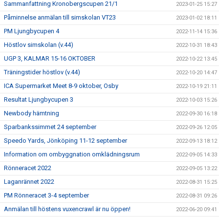
Sammanfattning Kronobergscupen 21/1
2023-01-25 15:27
Påminnelse anmälan till simskolan VT23
2023-01-02 18:11
PM Ljungbycupen 4
2022-11-14 15:36
Höstlov simskolan (v.44)
2022-10-31 18:43
UGP 3, KALMAR 15-16 OKTOBER
2022-10-22 13:45
Träningstider höstlov (v.44)
2022-10-20 14:47
ICA Supermarket Meet 8-9 oktober, Osby
2022-10-19 21:11
Resultat Ljungbycupen 3
2022-10-03 15:26
Newbody hämtning
2022-09-30 16:18
Sparbankssimmet 24 september
2022-09-26 12:05
Speedo Yards, Jönköping 11-12 september
2022-09-13 18:12
Information om ombyggnation omklädningsrum
2022-09-05 14:33
Rönneracet 2022
2022-09-05 13:22
Laganrännet 2022
2022-08-31 15:25
PM Rönneracet 3-4 september
2022-08-31 09:26
Anmälan till höstens vuxencrawl är nu öppen!
2022-06-20 09:41