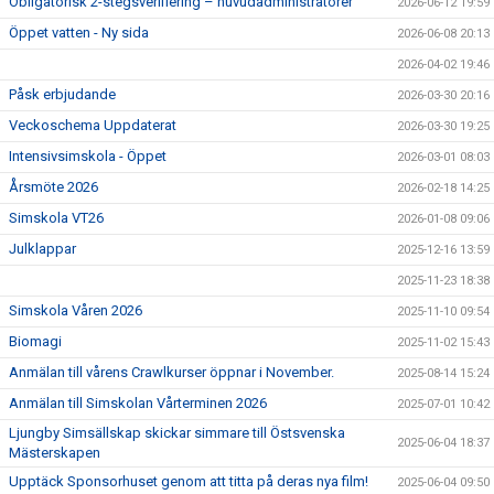
Obligatorisk 2-stegsverifiering – huvudadministratörer
2026-06-12 19:59
Öppet vatten - Ny sida
2026-06-08 20:13
2026-04-02 19:46
Påsk erbjudande
2026-03-30 20:16
Veckoschema Uppdaterat
2026-03-30 19:25
Intensivsimskola - Öppet
2026-03-01 08:03
Årsmöte 2026
2026-02-18 14:25
Simskola VT26
2026-01-08 09:06
Julklappar
2025-12-16 13:59
2025-11-23 18:38
Simskola Våren 2026
2025-11-10 09:54
Biomagi
2025-11-02 15:43
Anmälan till vårens Crawlkurser öppnar i November.
2025-08-14 15:24
Anmälan till Simskolan Vårterminen 2026
2025-07-01 10:42
Ljungby Simsällskap skickar simmare till Östsvenska
2025-06-04 18:37
Mästerskapen
Upptäck Sponsorhuset genom att titta på deras nya film!
2025-06-04 09:50