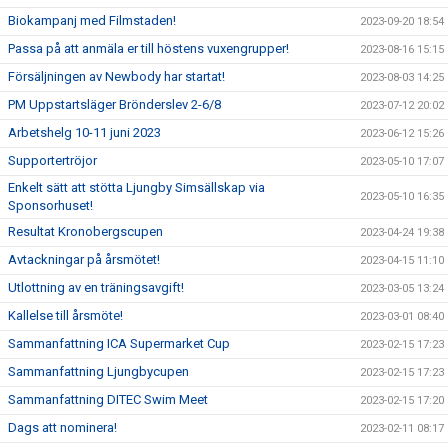
Biokampanj med Filmstaden!
2023-09-20 18:54
Passa på att anmäla er till höstens vuxengrupper!
2023-08-16 15:15
Försäljningen av Newbody har startat!
2023-08-03 14:25
PM Uppstartsläger Brönderslev 2-6/8
2023-07-12 20:02
Arbetshelg 10-11 juni 2023
2023-06-12 15:26
Supportertröjor
2023-05-10 17:07
Enkelt sätt att stötta Ljungby Simsällskap via
2023-05-10 16:35
Sponsorhuset!
Resultat Kronobergscupen
2023-04-24 19:38
Avtackningar på årsmötet!
2023-04-15 11:10
Utlottning av en träningsavgift!
2023-03-05 13:24
Kallelse till årsmöte!
2023-03-01 08:40
Sammanfattning ICA Supermarket Cup
2023-02-15 17:23
Sammanfattning Ljungbycupen
2023-02-15 17:23
Sammanfattning DITEC Swim Meet
2023-02-15 17:20
Dags att nominera!
2023-02-11 08:17