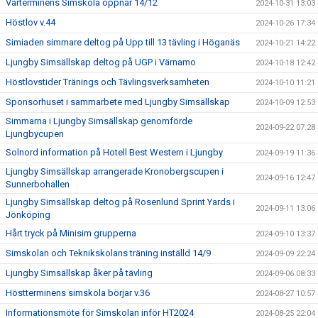
Vårterminens Simskola öppnar 14/12
2024-10-31 13:03
Höstlov v.44
2024-10-26 17:34
Simiaden simmare deltog på Upp till 13 tävling i Höganäs
2024-10-21 14:22
Ljungby Simsällskap deltog på UGP i Värnamo
2024-10-18 12:42
Höstlovstider Tränings och Tävlingsverksamheten
2024-10-10 11:21
Sponsorhuset i sammarbete med Ljungby Simsällskap
2024-10-09 12:53
Simmarna i Ljungby Simsällskap genomförde
2024-09-22 07:28
Ljungbycupen
Solnord information på Hotell Best Western i Ljungby
2024-09-19 11:36
Ljungby Simsällskap arrangerade Kronobergscupen i
2024-09-16 12:47
Sunnerbohallen
Ljungby Simsällskap deltog på Rosenlund Sprint Yards i
2024-09-11 13:06
Jönköping
Hårt tryck på Minisim grupperna
2024-09-10 13:37
Simskolan och Teknikskolans träning inställd 14/9
2024-09-09 22:24
Ljungby Simsällskap åker på tävling
2024-09-06 08:33
Höstterminens simskola börjar v.36
2024-08-27 10:57
Informationsmöte för Simskolan inför HT2024
2024-08-25 22:04