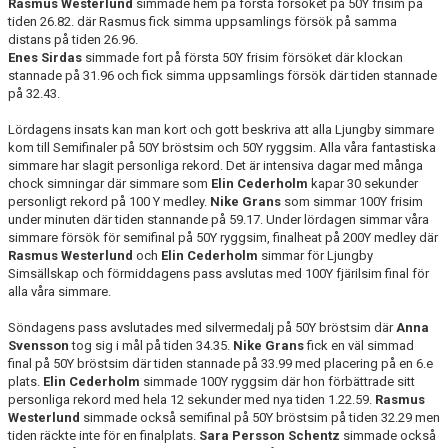
Rasmus Westerlund
simmade hem på första försöket på 50Y frisim på
tiden 26.82. där Rasmus fick simma uppsamlings försök på samma
distans på tiden 26.96.
Enes Sirdas
simmade fort på första 50Y frisim försöket där klockan
stannade på 31.96 och fick simma uppsamlings försök där tiden stannade
på 32.43.
Lördagens insats kan man kort och gott beskriva att alla Ljungby simmare
kom till Semifinaler på 50Y bröstsim och 50Y ryggsim. Alla våra fantastiska
simmare har slagit personliga rekord. Det är intensiva dagar med många
chock simningar där simmare som
Elin Cederholm
kapar 30 sekunder
personligt rekord på 100 Y medley.
Nike Grans
som simmar 100Y frisim
under minuten där tiden stannande på 59.17. Under lördagen simmar våra
simmare försök för semifinal på 50Y ryggsim, finalheat på 200Y medley där
Rasmus Westerlund
och
Elin Cederholm
simmar för Ljungby
Simsällskap och förmiddagens pass avslutas med 100Y fjärilsim final för
alla våra simmare.
Söndagens pass avslutades med silvermedalj på 50Y bröstsim där
Anna
Svensson
tog sig i mål på tiden 34.35.
Nike Grans
fick en väl simmad
final på 50Y bröstsim där tiden stannade på 33.99 med placering på en 6.e
plats.
Elin Cederholm
simmade 100Y ryggsim där hon förbättrade sitt
personliga rekord med hela 12 sekunder med nya tiden 1.22.59.
Rasmus
Westerlund
simmade också semifinal på 50Y bröstsim på tiden 32.29 men
tiden räckte inte för en finalplats.
Sara Persson Schentz
simmade också