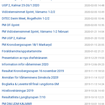
UGP 2, Kalmar 25-26/1 2020
2020-02-05 14:48
Vidösternsimmet Sprint, Värnamo 1-2/2
2020-02-05 10:49
DITEC Swim Meet, Ängelholm 1-2/2
2020-02-05 10:46
PM OF-Sprint
2020-02-05 10:35
PM Vidösternsimmet Sprint, Värnamo 1-2 februari
2020-01-21 14:04
PM UGP 2, Kalmar
2020-01-20 15:02
PM Kronobergscupen 18/1 Markaryd
2020-01-15 20:05
Föräldramöte/uppstartsmöte
2020-01-02 21:21
Presentation av nya chefstränaren
2019-12-29 19:03
Information inför vårterminen 2020
2019-12-06 09:23
Resultat Kronobergscupen 16 november 2019
2019-11-19 18:53
Anmälan för Vårterminens Simskola 2020!
2019-11-14 15:57
Boglarka & Levente till final i ungdoms-SM
2019-11-13 14:24
Höstlovsträningar 2019
2019-10-26 14:43
Resultatlista Ljungbycupen 7/10
2019-10-10 12:21
PM DM/JDM KALMAR
2019-10-01 14:44