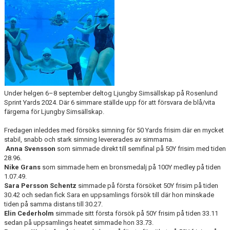
Under helgen 6–8 september deltog Ljungby Simsällskap på Rosenlund
Sprint Yards 2024. Där 6 simmare ställde upp för att försvara de blå/vita
färgerna för Ljungby Simsällskap.
Fredagen inleddes med försöks simning för 50 Yards frisim där en mycket
stabil, snabb och stark simning levererades av simmarna.
Anna Svensson
som simmade direkt till semifinal på 50Y frisim med tiden
28.96.
Nike Grans
som simmade hem en bronsmedalj på 100Y medley på tiden
1.07.49.
Sara Persson Schentz
simmade på första försöket 50Y frisim på tiden
30.42 och sedan fick Sara en uppsamlings försök till där hon minskade
tiden på samma distans till 30.27.
Elin Cederholm
simmade sitt första försök på 50Y frisim på tiden 33.11
sedan på uppsamlings heatet simmade hon 33.73.