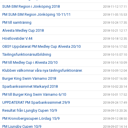
SUM-SIM Region i Jönköping 2018
2018-11-12 17:11
PM SUM-SIM Region Jönköping 10-11/11
2018-11-05 15:53
PM till samträning
2018-10-24 17:35
Alvesta Medley Cup 2018
2018-10-21 12:17
Höstlovstider V.44
2018-10-18 12:35
OBS!! Uppdaterat PM Medley Cup Alvesta 20/10
2018-10-16 17:02
Tävlingsfunktionärsutbildning
2018-10-15 07:10
PM till Medley Cup i Alvesta 20/10
2018-10-14 10:09
Klubben välkomnar våra nya tävlingsfunktionärer.
2018-10-09 12:04
Burger King Swim Värnamo 2018
2018-10-07 16:00
Sparbankssimmet Markaryd 2018
2018-10-02 20:14
PM till Burger King Swim Värnamo 6/10
2018-10-01 17:52
UPPDATERAT PM Sparbankssimmet 29/9
2018-09-24 17:49
Resultat från Ljungby Cupen 10/9
2018-09-13 20:26
PM Kronobergscupen Lördag 15/9
2018-09-12 08:50
PM Ljungby Cupen 10/9
2018-09-07 14:14