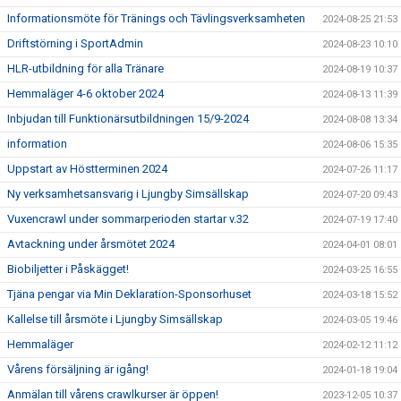
Informationsmöte för Tränings och Tävlingsverksamheten
2024-08-25 21:53
Driftstörning i SportAdmin
2024-08-23 10:10
HLR-utbildning för alla Tränare
2024-08-19 10:37
Hemmaläger 4-6 oktober 2024
2024-08-13 11:39
Inbjudan till Funktionärsutbildningen 15/9-2024
2024-08-08 13:34
information
2024-08-06 15:35
Uppstart av Höstterminen 2024
2024-07-26 11:17
Ny verksamhetsansvarig i Ljungby Simsällskap
2024-07-20 09:43
Vuxencrawl under sommarperioden startar v.32
2024-07-19 17:40
Avtackning under årsmötet 2024
2024-04-01 08:01
Biobiljetter i Påskägget!
2024-03-25 16:55
Tjäna pengar via Min Deklaration-Sponsorhuset
2024-03-18 15:52
Kallelse till årsmöte i Ljungby Simsällskap
2024-03-05 19:46
Hemmaläger
2024-02-12 11:12
Vårens försäljning är igång!
2024-01-18 19:04
Anmälan till vårens crawlkurser är öppen!
2023-12-05 10:37