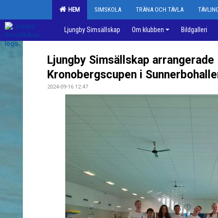
HEM
SIMSKOLA
TRÄNA OCH TÄVLA
TÄVLI
Ljungby Simsällskap
Om klubben
Bildgalleri
Ljungby Simsällskap arrangerade
Kronobergscupen i Sunnerbohalle
2024-09-16 12:47