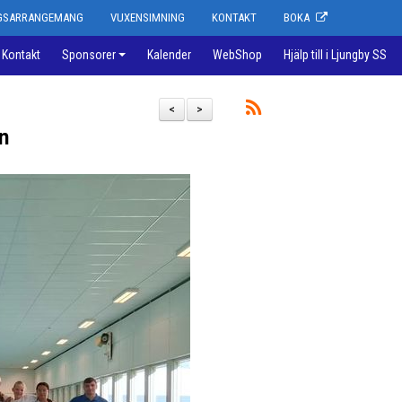
NGSARRANGEMANG
VUXENSIMNING
KONTAKT
BOKA
Kontakt
Sponsorer
Kalender
WebShop
Hjälp till i Ljungby SS
<
>
n