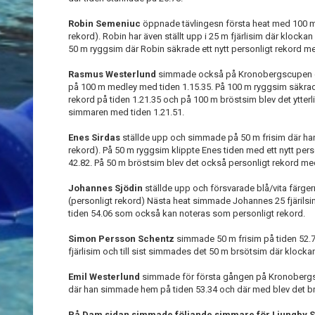
Robin Semeniuc
öppnade tävlingesn första heat med 100 m 
rekord). Robin har även ställt upp i 25 m fjärlisim där klocka
50 m ryggsim där Robin säkrade ett nytt personligt rekord m
Rasmus Westerlund
simmade också på Kronobergscupen dä
på 100 m medley med tiden 1.15.35. På 100 m ryggsim säkra
rekord på tiden 1.21.35 och på 100 m bröstsim blev det ytterl
simmaren med tiden 1.21.51.
Enes Sirdas
ställde upp och simmade på 50 m frisim där han 
rekord). På 50 m ryggsim klippte Enes tiden med ett nytt per
42.82. På 50 m bröstsim blev det också personligt rekord me
Johannes Sjödin
ställde upp och försvarade blå/vita färger
(personligt rekord) Nästa heat simmade Johannes 25 fjärils
tiden 54.06 som också kan noteras som personligt rekord.
Simon Persson Schentz
simmade 50 m frisim på tiden 52
fjärlisim och till sist simmades det 50 m brsötsim där klock
Emil Westerlund
simmade för första gången på Kronobergs
där han simmade hem på tiden 53.34 och där med blev det 
På Dam sidan simmade följande simmare för Ljungby S