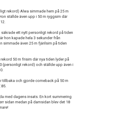
nligt rekord) Alwa simmade hem på 25 m
. Hon ställde även upp i 50 m ryggsim där
.12.
äkrade ett nytt personligt rekord på tiden
där hon kapade hela 3 sekunder från
on simmade även 25 m fjärilsim på tiden
rekord 50 m frisim där nya tiden lyder på
 (personligt rekord) och ställde upp även i
0.
år tillbaka och gjorde comeback på 50 m
7.85.
jda med dagens insats. En kort summering
å herr sidan medan på damsidan blev det 18
mare!