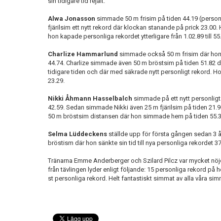
sin tidigare tid rejält.
Alwa Jonasson
simmade 50 m frisim på tiden 44.19 (perso
fjärilsim ett nytt rekord där klockan stanande på prick 23.00
hon kapade personliga rekordet ytterligare från 1.02.89 till 55
Charlize Hammarlund
simmade också 50 m frisim där hon s
44.74. Charlize simmade även 50 m bröstsim på tiden 51.82 
tidigare tiden och där med säkrade nytt personligt rekord. H
23.29.
Nikki Åhmann Hasselbalch
simmade på ett nytt personligt 
42.59. Sedan simmade Nikki även 25 m fjärilsim på tiden 21.90
50 m bröstsim distansen där hon simmade hem på tiden 55.3
Selma Lüddeckens
ställde upp för första gången sedan 3 
bröstism där hon sänkte sin tid till nya personliga rekordet 3
Tränarna Emme Anderberger och Szilard Pilcz var mycket nö
från tävlingen lyder enligt följande: 15 personliga rekord p
st personliga rekord. Helt fantastiskt simmat av alla våra sim