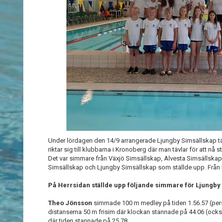
Under lördagen den 14/9 arrangerade Ljungby Simsällskap t
riktar sig till klubbarna i Kronoberg där man tävlar för att nå st
Det var simmare från Växjö Simsällskap, Alvesta Simsällskap
Simsällskap och Ljungby Simsällskap som ställde upp. Frå
På Herrsidan ställde upp följande simmare för Ljungby
Theo Jönsson
simmade 100 m medley på tiden 1.56.57 (pers
distanserna 50 m frisim där klockan stannade på 44.06 (också
där tiden stannade på 25.78.