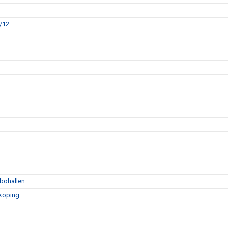
/12
bohallen
nköping