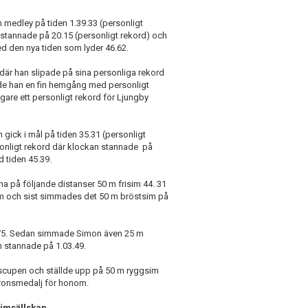
medley på tiden 1.39.33 (personligt
n stannade på 20.15 (personligt rekord) och
ed den nya tiden som lyder 46.62.
r han slipade på sina personliga rekord
de han en fin hemgång med personligt
igare ett personligt rekord för Ljungby
gick i mål på tiden 35.31 (personligt
sonligt rekord där klockan stannade på
d tiden 45.39.
na på följande distanser 50 m frisim 44. 31
im och sist simmades det 50 m bröstsim på
.75. Sedan simmade Simon även 25 m
an stannade på 1.03.49.
cupen och ställde upp på 50 m ryggsim
bronsmedalj för honom.
imsällskap