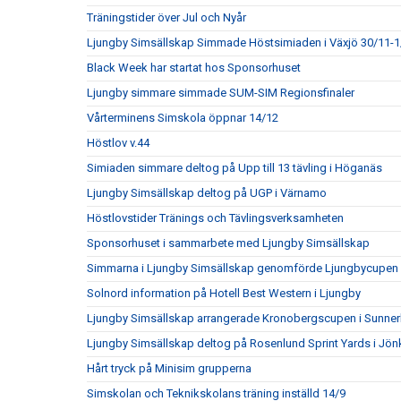
Träningstider över Jul och Nyår
Ljungby Simsällskap Simmade Höstsimiaden i Växjö 30/11-1
Black Week har startat hos Sponsorhuset
Ljungby simmare simmade SUM-SIM Regionsfinaler
Vårterminens Simskola öppnar 14/12
Höstlov v.44
Simiaden simmare deltog på Upp till 13 tävling i Höganäs
Ljungby Simsällskap deltog på UGP i Värnamo
Höstlovstider Tränings och Tävlingsverksamheten
Sponsorhuset i sammarbete med Ljungby Simsällskap
Simmarna i Ljungby Simsällskap genomförde Ljungbycupen
Solnord information på Hotell Best Western i Ljungby
Ljungby Simsällskap arrangerade Kronobergscupen i Sunner
Ljungby Simsällskap deltog på Rosenlund Sprint Yards i Jö
Hårt tryck på Minisim grupperna
Simskolan och Teknikskolans träning inställd 14/9