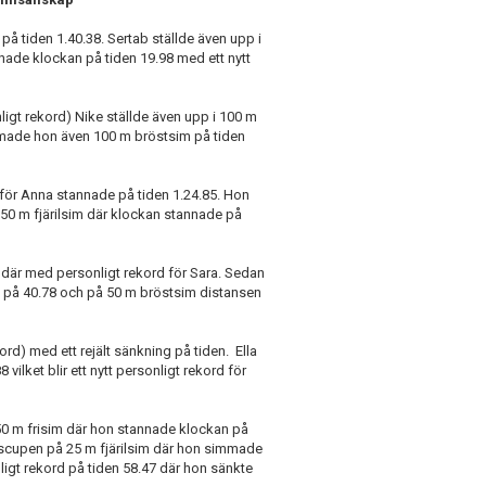
 tiden 1.40.38. Sertab ställde även upp i
nnade klockan på tiden 19.98 med ett nytt
gt rekord) Nike ställde även upp i 100 m
mmade hon även 100 m bröstsim på tiden
ör Anna stannade på tiden 1.24.85. Hon
50 m fjärilsim där klockan stannade på
 där med personligt rekord för Sara. Sedan
 på 40.78 och på 50 m bröstsim distansen
rd) med ett rejält sänkning på tiden. Ella
ilket blir ett nytt personligt rekord för
50 m frisim där hon stannade klockan på
gscupen på 25 m fjärilsim där hon simmade
ligt rekord på tiden 58.47 där hon sänkte