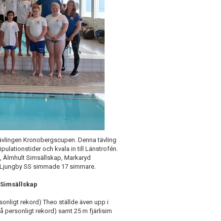
ävlingen Kronobergscupen. Denna tävling
ipulationstider och kvala in till Länstrofén.
, Älmhult Simsällskap, Markaryd
n Ljungby SS simmade 17 simmare.
 Simsällskap
onligt rekord) Theo ställde även upp i
 personligt rekord) samt 25 m fjärlisim