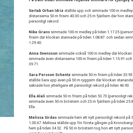
Sertab Orhan Idriz
ställde upp och simmade 100 m medley på
distanserna 50 m frisim 40.30 och 25 m fjärilsim där hon sta
personligt rekord.
Nike Grans
simmade 100 m medley på tiden 1.17.25 (personli
frisim där klockan stannade på tiden 1.08.87. och sedan si
1.29.40.
Anna Svensson
simmade också 100 m medley där klockan f
simmade även distanserna 100 m frisim på tiden 1.15.91 och 
39.71.
Sara Persson Schentz
simmade 50 m frisim på tiden 33.93
ställde Sara upp även på 50 m ryggsim där klockan stanande
säkrade hon ytterligare ett personligt rekord på tiden 46.93.
Ella Alali
simmade 50 m frisim på tiden 53.73 (personligt reko
simmade även 50 m bröstsim och 25 m fjärilsim på tiden 25.88 v
Ella.
Melissa Sirdas
simmade hem ett nytt personligt rekord på 
1.00.67. Melissa ställde upp för första gången på Kronober
hem på tiden 34.52. På 50 m bröstsim tog hon ett nytt person