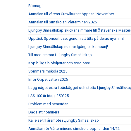
Biomagi
Anmälan till vårens Crawlkurser öppnar i November.
Anmälan till Simskolan Vårterminen 2026
Ljungby Simsällskap skickar simmare till Östsvenska Mäste
Upptäck Sponsorhuset genom att titta på deras nya film!
Ljungby Simsällskap nu drar igång en kampanj!
Till medlemmar i Ljungby Simsällskap
Köp billiga biobiljetter och stöd oss!
Sommarsimskola 2025
Inför Öppet vatten 2025
Lägg något extra i påskägget och stötta Ljungby Simsällska
LSS 100 år idag, 250325
Problem med hemsidan
Dags att nominera
Kallelse till årsmöte i Ljungby Simsällskap
Anmälan för Vårterminens simskola öppnar den 14/12