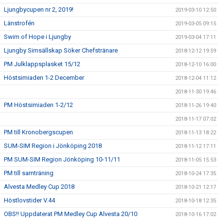
Ljungbycupen nr 2, 2019!
2019-03-10 12:50
Länstrofén
2019-03-05 09:15
Swim of Hope i Ljungby
2019-03-04 17:11
Ljungby Simsällskap Söker Chefstränare
2018-12-12 19:59
PM Julklappsplasket 15/12
2018-12-10 16:00
Höstsimiaden 1-2 December
2018-12-04 11:12
2018-11-30 19:46
PM Höstsimiaden 1-2/12
2018-11-26 19:40
2018-11-17 07:02
PM till Kronobergscupen
2018-11-13 18:22
SUM-SIM Region i Jönköping 2018
2018-11-12 17:11
PM SUM-SIM Region Jönköping 10-11/11
2018-11-05 15:53
PM till samträning
2018-10-24 17:35
Alvesta Medley Cup 2018
2018-10-21 12:17
Höstlovstider V.44
2018-10-18 12:35
OBS!! Uppdaterat PM Medley Cup Alvesta 20/10
2018-10-16 17:02