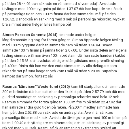
på tiden 28.44,01 och säkrade en väl simmad silvermedalj. Avslutade
tävlingen med 100 m ryggsim på tiden 1.37.07 där han kapade hela 8 sek
på personliga tiden och 100 m frisim där han simmade i mål på tiden
1.26.52. Där också en sänkning med 3 sek på personliga rekordet. Mycket
bra simmat under helgen Enes kämpa på!
Simon Persson Schentz (2014)
simmade under helgen
långdistanstävling nog för första gången. Simon öppnade helgen tävling
med 100 m ryggsim där han simmade hem på tiden 1.56.84. Simon
simmade 100 m frisim på jämna tiden 2.07.00. Under sista delen av helgens
tävling simmade Simon även 100 m bröstsim där han satte handen i kaklet
på tiden 2.15.63. och avslutade helgens långdistans med premiär simning
på 400 m frisim där han var den enda simmaren av alla deltagare som
räknade rätt på sina längder och kom i mål på tiden 9.23.85. Superbra
kämpat där Simon, fortsätt så!
Rasmus "kändisen" Westerlund (2010)
kom till startpallen och simmade
200 m bröstsim där han satte handen i kaklet på tiden 2.57.79 och där med
guld tid samtidigt en sänkning av personliga rekordet med hela 12 sek.
Rasmus simmade för första gången 1500 m frisim på tiden 22.47.92 där
han säkrade andra guld tiden på raken. På 200 m medley simmade han
hem på tiden 2.52.88 och säkrade en andra plats. Även här sänktes
personliga tiden med 4 sek. Avslutade tävlings helgen med 100 m frisim på
tiden 1.09.49 och ytterligare en silvermedalj och en sänkning av personligt
rekord med 2.30 sek. Rasmus fick en utmaning av tränaren Szilárd att