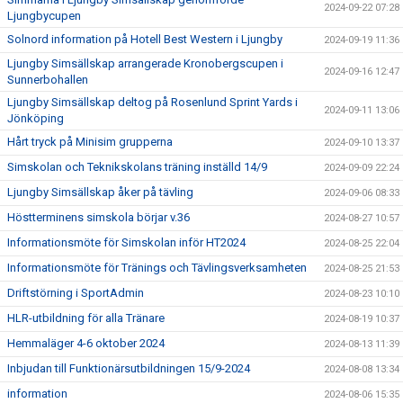
2024-09-22 07:28
Ljungbycupen
Solnord information på Hotell Best Western i Ljungby
2024-09-19 11:36
Ljungby Simsällskap arrangerade Kronobergscupen i
2024-09-16 12:47
Sunnerbohallen
Ljungby Simsällskap deltog på Rosenlund Sprint Yards i
2024-09-11 13:06
Jönköping
Hårt tryck på Minisim grupperna
2024-09-10 13:37
Simskolan och Teknikskolans träning inställd 14/9
2024-09-09 22:24
Ljungby Simsällskap åker på tävling
2024-09-06 08:33
Höstterminens simskola börjar v.36
2024-08-27 10:57
Informationsmöte för Simskolan inför HT2024
2024-08-25 22:04
Informationsmöte för Tränings och Tävlingsverksamheten
2024-08-25 21:53
Driftstörning i SportAdmin
2024-08-23 10:10
HLR-utbildning för alla Tränare
2024-08-19 10:37
Hemmaläger 4-6 oktober 2024
2024-08-13 11:39
Inbjudan till Funktionärsutbildningen 15/9-2024
2024-08-08 13:34
information
2024-08-06 15:35