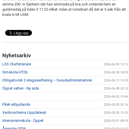
simma 200 m fjärilsim där han simmade på bra och ordande hem en
guldmedalj på tiden 3.17.25 vilket tiden är noterbart då det är 5 sek från att
kvala in till USM.
Nyhetsarkiv
LSS Chefstränare
2026-06-30 12:13
Simskola HT26
2026-06-28 18:03
Obligatorisk 2-stegsverifiering – huvudadministratörer
2026-06-12 19:59
Öppet vatten - Ny sida
2026-06-08 20:13
2026-04-02 19:46
Påsk erbjudande
2026-03-30 20:16
Veckoschema Uppdaterat
2026-03-30 19:25
Intensivsimskola - Öppet
2026-03-01 08:03
Årsmöte 2026
2026-02-18 14:25