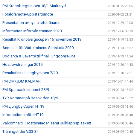
PM Kronobergscupen 18/1 Markaryd
2020-01-15 20:05
Föräldramöte/uppstartsmöte
2020-01-02 21:21
Presentation av nya chefstränaren
2019-12-29 19:03
Information inför vårterminen 2020
2019-12-06 09:23
Resultat Kronobergscupen 16 november 2019
2019-11-19 18:53
Anmälan för Vårterminens Simskola 2020!
2019-11-14 15:57
Boglarka & Levente till final i ungdoms-SM
2019-11-13 14:24
Höstlovsträningar 2019
2019-10-26 14:43
Resultatlista Ljungbycupen 7/10
2019-10-10 12:21
PM DM/JDM KALMAR
2019-10-01 14:44
PM Sparbankssimmet 28/9
2019-09-23 15:02
TYR Kommer på Besök den 18/9
2019-09-14 13:52
PM Ljungby Cupen HT19
2019-09-05 11:56
Informationsmöte HT19
2019-08-30 08:48
Välkomna till Höstsimiaden samt Julklappsplasket!
2019-08-30 08:46
Träningstider V.33-34
2019-08-09 12:45