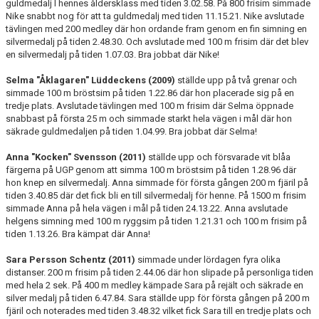
guldmedalj I hennes åldersklass med tiden 3.02.58. På 800 frisim simmade
Nike snabbt nog för att ta guldmedalj med tiden 11.15.21. Nike avslutade
tävlingen med 200 medley där hon ordande fram genom en fin simning en
silvermedalj på tiden 2.48.30. Och avslutade med 100 m frisim där det blev
en silvermedalj på tiden 1.07.03. Bra jobbat där Nike!
Selma "Åklagaren" Lüddeckens (2009)
ställde upp på två grenar och
simmade 100 m bröstsim på tiden 1.22.86 där hon placerade sig på en
tredje plats. Avslutade tävlingen med 100 m frisim där Selma öppnade
snabbast på första 25 m och simmade starkt hela vägen i mål där hon
säkrade guldmedaljen på tiden 1.04.99. Bra jobbat där Selma!
Anna "Kocken" Svensson (2011)
ställde upp och försvarade vit blåa
färgerna på UGP genom att simma 100 m bröstsim på tiden 1.28.96 där
hon knep en silvermedalj. Anna simmade för första gången 200 m fjäril på
tiden 3.40.85 där det fick bli en till silvermedalj för henne. På 1500 m frisim
simmade Anna på hela vägen i mål på tiden 24.13.22. Anna avslutade
helgens simning med 100 m ryggsim på tiden 1.21.31 och 100 m frisim på
tiden 1.13.26. Bra kämpat där Anna!
Sara Persson Schentz (2011)
simmade under lördagen fyra olika
distanser. 200 m frisim på tiden 2.44.06 där hon slipade på personliga tiden
med hela 2 sek. På 400 m medley kämpade Sara på rejält och säkrade en
silver medalj på tiden 6.47.84. Sara ställde upp för första gången på 200 m
fjäril och noterades med tiden 3.48.32 vilket fick Sara till en tredje plats och