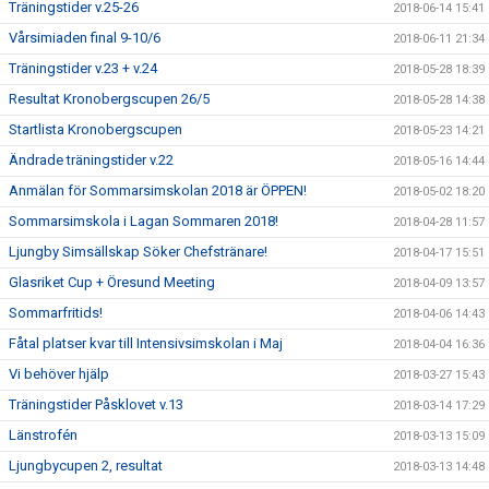
Träningstider v.25-26
2018-06-14 15:41
Vårsimiaden final 9-10/6
2018-06-11 21:34
Träningstider v.23 + v.24
2018-05-28 18:39
Resultat Kronobergscupen 26/5
2018-05-28 14:38
Startlista Kronobergscupen
2018-05-23 14:21
Ändrade träningstider v.22
2018-05-16 14:44
Anmälan för Sommarsimskolan 2018 är ÖPPEN!
2018-05-02 18:20
Sommarsimskola i Lagan Sommaren 2018!
2018-04-28 11:57
Ljungby Simsällskap Söker Chefstränare!
2018-04-17 15:51
Glasriket Cup + Öresund Meeting
2018-04-09 13:57
Sommarfritids!
2018-04-06 14:43
Fåtal platser kvar till Intensivsimskolan i Maj
2018-04-04 16:36
Vi behöver hjälp
2018-03-27 15:43
Träningstider Påsklovet v.13
2018-03-14 17:29
Länstrofén
2018-03-13 15:09
Ljungbycupen 2, resultat
2018-03-13 14:48