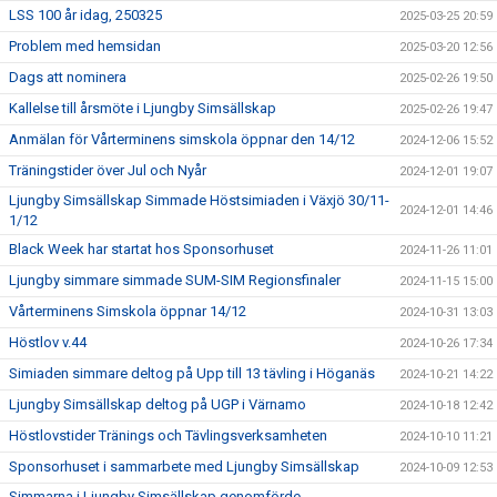
LSS 100 år idag, 250325
2025-03-25 20:59
Problem med hemsidan
2025-03-20 12:56
Dags att nominera
2025-02-26 19:50
Kallelse till årsmöte i Ljungby Simsällskap
2025-02-26 19:47
Anmälan för Vårterminens simskola öppnar den 14/12
2024-12-06 15:52
Träningstider över Jul och Nyår
2024-12-01 19:07
Ljungby Simsällskap Simmade Höstsimiaden i Växjö 30/11-
2024-12-01 14:46
1/12
Black Week har startat hos Sponsorhuset
2024-11-26 11:01
Ljungby simmare simmade SUM-SIM Regionsfinaler
2024-11-15 15:00
Vårterminens Simskola öppnar 14/12
2024-10-31 13:03
Höstlov v.44
2024-10-26 17:34
Simiaden simmare deltog på Upp till 13 tävling i Höganäs
2024-10-21 14:22
Ljungby Simsällskap deltog på UGP i Värnamo
2024-10-18 12:42
Höstlovstider Tränings och Tävlingsverksamheten
2024-10-10 11:21
Sponsorhuset i sammarbete med Ljungby Simsällskap
2024-10-09 12:53
Simmarna i Ljungby Simsällskap genomförde