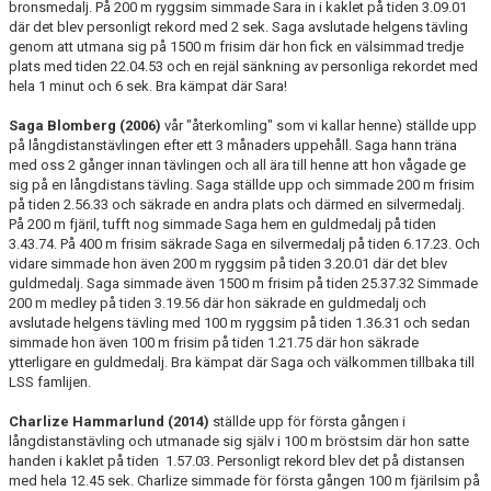
bronsmedalj. På 200 m ryggsim simmade Sara in i kaklet på tiden 3.09.01
där det blev personligt rekord med 2 sek. Saga avslutade helgens tävling
genom att utmana sig på 1500 m frisim där hon fick en välsimmad tredje
plats med tiden 22.04.53 och en rejäl sänkning av personliga rekordet med
hela 1 minut och 6 sek. Bra kämpat där Sara!
Saga Blomberg (2006)
vår "återkomling" som vi kallar henne) ställde upp
på långdistanstävlingen efter ett 3 månaders uppehåll. Saga hann träna
med oss 2 gånger innan tävlingen och all ära till henne att hon vågade ge
sig på en långdistans tävling. Saga ställde upp och simmade 200 m frisim
på tiden 2.56.33 och säkrade en andra plats och därmed en silvermedalj.
På 200 m fjäril, tufft nog simmade Saga hem en guldmedalj på tiden
3.43.74. På 400 m frisim säkrade Saga en silvermedalj på tiden 6.17.23. Och
vidare simmade hon även 200 m ryggsim på tiden 3.20.01 där det blev
guldmedalj. Saga simmade även 1500 m frisim på tiden 25.37.32 Simmade
200 m medley på tiden 3.19.56 där hon säkrade en guldmedalj och
avslutade helgens tävling med 100 m ryggsim på tiden 1.36.31 och sedan
simmade hon även 100 m frisim på tiden 1.21.75 där hon säkrade
ytterligare en guldmedalj. Bra kämpat där Saga och välkommen tillbaka till
LSS famlijen.
Charlize Hammarlund (2014)
ställde upp för första gången i
långdistanstävling och utmanade sig själv i 100 m bröstsim där hon satte
handen i kaklet på tiden 1.57.03. Personligt rekord blev det på distansen
med hela 12.45 sek. Charlize simmade för första gången 100 m fjärilsim på