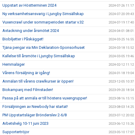
Uppstart av Höstterminen 2024
2024-07-26 11:17
Ny verksamhetsansvarig i Ljungby Simsällskap
2024-07-20 09:43
Vuxencrawl under sommarperioden startar v.32
2024-07-19 17:40
Avtackning under årsmötet 2024
2024-04-01 08:01
Biobiljetter i Påskägget!
2024-03-25 16:55
Tjäna pengar via Min Deklaration-Sponsorhuset
2024-03-18 15:52
Kallelse till årsmöte i Ljungby Simsällskap
2024-03-05 19:46
Hemmaläger
2024-02-12 11:12
Vårens försäljning är igång!
2024-01-18 19:04
Anmälan till vårens crawlkurser är öppen!
2023-12-05 10:37
Biokampanj med Filmstaden!
2023-09-20 18:54
Passa på att anmäla er till höstens vuxengrupper!
2023-08-16 15:15
Försäljningen av Newbody har startat!
2023-08-03 14:25
PM Uppstartsläger Brönderslev 2-6/8
2023-07-12 20:02
Arbetshelg 10-11 juni 2023
2023-06-12 15:26
Supportertröjor
2023-05-10 17:07