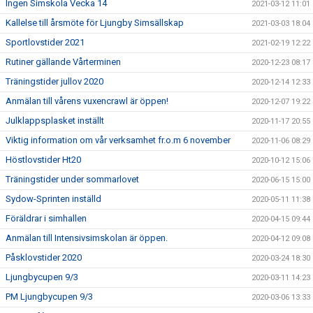
Ingen Simskola Vecka 14
2021-03-12 11:01
Kallelse till årsmöte för Ljungby Simsällskap
2021-03-03 18:04
Sportlovstider 2021
2021-02-19 12:22
Rutiner gällande Vårterminen
2020-12-23 08:17
Träningstider jullov 2020
2020-12-14 12:33
Anmälan till vårens vuxencrawl är öppen!
2020-12-07 19:22
Julklappsplasket inställt
2020-11-17 20:55
Viktig information om vår verksamhet fr.o.m 6 november
2020-11-06 08:29
Höstlovstider Ht20
2020-10-12 15:06
Träningstider under sommarlovet
2020-06-15 15:00
Sydow-Sprinten inställd
2020-05-11 11:38
Föräldrar i simhallen
2020-04-15 09:44
Anmälan till Intensivsimskolan är öppen.
2020-04-12 09:08
Påsklovstider 2020
2020-03-24 18:30
Ljungbycupen 9/3
2020-03-11 14:23
PM Ljungbycupen 9/3
2020-03-06 13:33