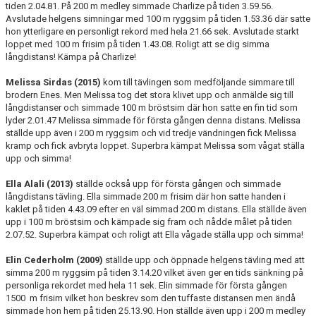
tiden 2.04.81. På 200 m medley simmade Charlize på tiden 3.59.56.
Avslutade helgens simningar med 100 m ryggsim på tiden 1.53.36 där satte
hon ytterligare en personligt rekord med hela 21.66 sek. Avslutade starkt
loppet med 100 m frisim på tiden 1.43.08. Roligt att se dig simma
långdistans! Kämpa på Charlize!
Melissa Sirdas (2015)
kom till tävlingen som medföljande simmare till
brodern Enes. Men Melissa tog det stora klivet upp och anmälde sig till
långdistanser och simmade 100 m bröstsim där hon satte en fin tid som
lyder 2.01.47 Melissa simmade för första gången denna distans. Melissa
ställde upp även i 200 m ryggsim och vid tredje vändningen fick Melissa
kramp och fick avbryta loppet. Superbra kämpat Melissa som vågat ställa
upp och simma!
Ella Alali (2013)
ställde också upp för första gången och simmade
långdistans tävling. Ella simmade 200 m frisim där hon satte handen i
kaklet på tiden 4.43.09 efter en väl simmad 200 m distans. Ella ställde även
upp i 100 m bröstsim och kämpade sig fram och nådde målet på tiden
2.07.52. Superbra kämpat och roligt att Ella vågade ställa upp och simma!
Elin Cederholm (2009)
ställde upp och öppnade helgens tävling med att
simma 200 m ryggsim på tiden 3.14.20 vilket även ger en tids sänkning på
personliga rekordet med hela 11 sek. Elin simmade för första gången
1500 m frisim vilket hon beskrev som den tuffaste distansen men ändå
simmade hon hem på tiden 25.13.90. Hon ställde även upp i 200 m medley