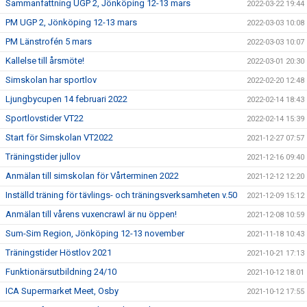
Sammanfattning UGP 2, Jönköping 12-13 mars
2022-03-22 19:44
PM UGP 2, Jönköping 12-13 mars
2022-03-03 10:08
PM Länstrofén 5 mars
2022-03-03 10:07
Kallelse till årsmöte!
2022-03-01 20:30
Simskolan har sportlov
2022-02-20 12:48
Ljungbycupen 14 februari 2022
2022-02-14 18:43
Sportlovstider VT22
2022-02-14 15:39
Start för Simskolan VT2022
2021-12-27 07:57
Träningstider jullov
2021-12-16 09:40
Anmälan till simskolan för Vårterminen 2022
2021-12-12 12:20
Inställd träning för tävlings- och träningsverksamheten v.50
2021-12-09 15:12
Anmälan till vårens vuxencrawl är nu öppen!
2021-12-08 10:59
Sum-Sim Region, Jönköping 12-13 november
2021-11-18 10:43
Träningstider Höstlov 2021
2021-10-21 17:13
Funktionärsutbildning 24/10
2021-10-12 18:01
ICA Supermarket Meet, Osby
2021-10-12 17:55