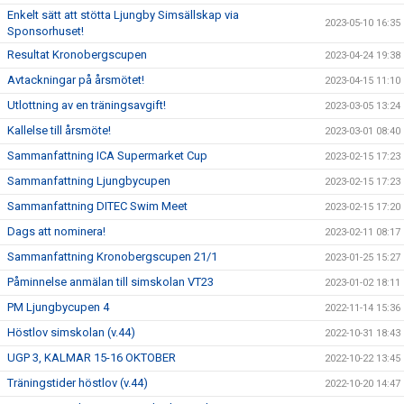
Enkelt sätt att stötta Ljungby Simsällskap via
2023-05-10 16:35
Sponsorhuset!
Resultat Kronobergscupen
2023-04-24 19:38
Avtackningar på årsmötet!
2023-04-15 11:10
Utlottning av en träningsavgift!
2023-03-05 13:24
Kallelse till årsmöte!
2023-03-01 08:40
Sammanfattning ICA Supermarket Cup
2023-02-15 17:23
Sammanfattning Ljungbycupen
2023-02-15 17:23
Sammanfattning DITEC Swim Meet
2023-02-15 17:20
Dags att nominera!
2023-02-11 08:17
Sammanfattning Kronobergscupen 21/1
2023-01-25 15:27
Påminnelse anmälan till simskolan VT23
2023-01-02 18:11
PM Ljungbycupen 4
2022-11-14 15:36
Höstlov simskolan (v.44)
2022-10-31 18:43
UGP 3, KALMAR 15-16 OKTOBER
2022-10-22 13:45
Träningstider höstlov (v.44)
2022-10-20 14:47