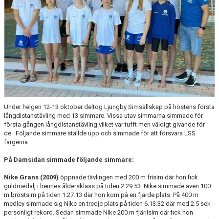
Under helgen 12-13 oktober deltog Ljungby Simsällskap på höstens första
långdistanstävling med 13 simmare. Vissa utav simmarna simmade för
första gången långdistanstävling vilket var tufft men väldigt givande för
de. Följande simmare ställde upp och simmade för att försvara LSS
färgerna.
På Damsidan simmade följande simmare:
Nike Grans (2009)
öppnade tävlingen med 200 m frisim där hon fick
guldmedalj i hennes åldersklass på tiden 2.29.53. Nike simmade även 100
m bröstsim på tiden 1.27.13 där hon kom på en fjärde plats. På 400 m
medley simmade sig Nike en tredje plats på tiden 6.13.32 där med 2.5 sek
personligt rekord. Sedan simmade Nike 200 m fjärilsim där fick hon