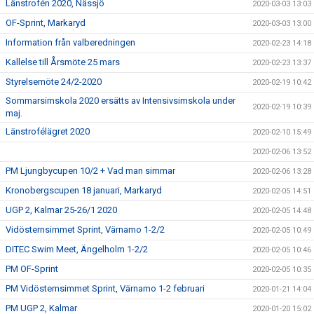
Länstrofén 2020, Nässjö
2020-03-03 13:03
OF-Sprint, Markaryd
2020-03-03 13:00
Information från valberedningen
2020-02-23 14:18
Kallelse till Årsmöte 25 mars
2020-02-23 13:37
Styrelsemöte 24/2-2020
2020-02-19 10:42
Sommarsimskola 2020 ersätts av Intensivsimskola under
2020-02-19 10:39
maj.
Länstrofélägret 2020
2020-02-10 15:49
2020-02-06 13:52
PM Ljungbycupen 10/2 + Vad man simmar
2020-02-06 13:28
Kronobergscupen 18 januari, Markaryd
2020-02-05 14:51
UGP 2, Kalmar 25-26/1 2020
2020-02-05 14:48
Vidösternsimmet Sprint, Värnamo 1-2/2
2020-02-05 10:49
DITEC Swim Meet, Ängelholm 1-2/2
2020-02-05 10:46
PM OF-Sprint
2020-02-05 10:35
PM Vidösternsimmet Sprint, Värnamo 1-2 februari
2020-01-21 14:04
PM UGP 2, Kalmar
2020-01-20 15:02