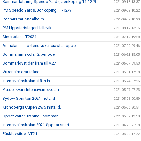
Sammanfattning Speedo Yards, Jönköping 11-12/9
2021-09-13 13:37
PM Speedo Yards, Jönköping 11-12/9
2021-09-09 10:22
Rönneracet Ängelholm
2021-09-09 10:20
PM Uppstartsläger Hällevik
2021-08-12 13:16
Simskolan HT2021
2021-07-17 19:28
Anmälan till höstens vuxencrawl är öppen!
2021-07-02 09:46
Sommarsimskola i 2 perioder
2021-06-21 15:05
Sommarlovstider fram till v.27
2021-06-07 09:53
Vuxensim drar igång!
2021-05-31 17:18
Intensivsimskolan ställs in
2021-05-24 07:26
Platser kvar i Intensivsimskolan
2021-05-07 07:23
Sydow Sprinten 2021 inställd
2021-05-06 20:59
Kronobergs Cupen 29/5 inställd.
2021-05-06 20:54
Öppet vatten-träning i sommar!
2021-05-02 12:18
Intensivsimskolan 2021 öppnar snart
2021-04-25 21:18
Påsklovstider VT21
2021-03-22 17:22