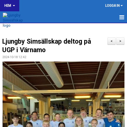
HEM
LOGGA IN
LJUNGBY SIMSÄLLSKAP
Ljungby Simsällskap deltog på
OM KLUBBEN
<
>
UGP i Värnamo
BILDGALLERI
2024-10-18 12:42
KONTAKT
SPONSORER
KALENDER
WEBSHOP
HJÄLP TILL I LJUNGBY SS