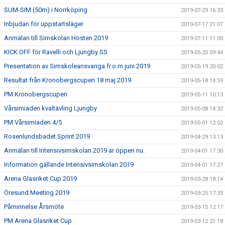
SUM-SIM (50m) i Norrköping
2019-07-29 16:33
Inbjudan för uppstartsläger
2019-07-17 21:07
Anmälan till Simskolan Hösten 2019
2019-07-11 11:00
KICK OFF för Ravelli och Ljungby SS
2019-05-20 09:44
Presentation av Simskoleansvariga fr.o.m juni 2019
2019-05-19 20:02
Resultat från Kronobergscupen 18 maj 2019
2019-05-18 14:59
PM Kronobergscupen
2019-05-11 10:13
Vårsimiaden kvaltävling Ljungby
2019-05-08 14:32
PM Vårsimiaden 4/5
2019-05-01 12:02
Rosenlundsbadet Sprint 2019
2019-04-29 13:13
Anmälan till Intensivsimskolan 2019 är öppen nu.
2019-04-01 17:30
Information gällande Intensivsimskolan 2019
2019-04-01 17:27
Arena Glasriket Cup 2019
2019-03-28 18:14
Öresund Meeting 2019
2019-03-25 17:33
Påminnelse Årsmöte
2019-03-15 12:17
PM Arena Glasriket Cup
2019-03-12 21:18