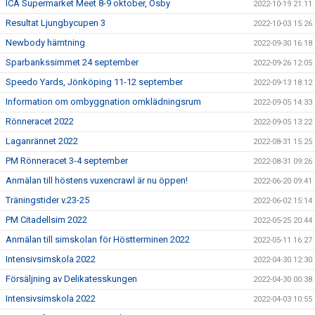
ICA Supermarket Meet 8-9 oktober, Osby
2022-10-19 21:11
Resultat Ljungbycupen 3
2022-10-03 15:26
Newbody hämtning
2022-09-30 16:18
Sparbankssimmet 24 september
2022-09-26 12:05
Speedo Yards, Jönköping 11-12 september
2022-09-13 18:12
Information om ombyggnation omklädningsrum
2022-09-05 14:33
Rönneracet 2022
2022-09-05 13:22
Laganrännet 2022
2022-08-31 15:25
PM Rönneracet 3-4 september
2022-08-31 09:26
Anmälan till höstens vuxencrawl är nu öppen!
2022-06-20 09:41
Träningstider v.23-25
2022-06-02 15:14
PM Citadellsim 2022
2022-05-25 20:44
Anmälan till simskolan för Höstterminen 2022
2022-05-11 16:27
Intensivsimskola 2022
2022-04-30 12:30
Försäljning av Delikatesskungen
2022-04-30 00:38
Intensivsimskola 2022
2022-04-03 10:55