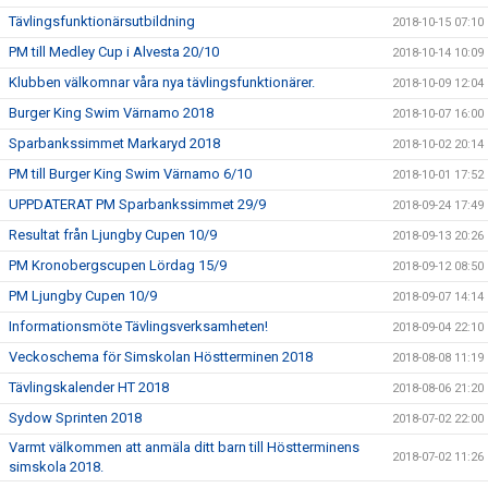
Tävlingsfunktionärsutbildning
2018-10-15 07:10
PM till Medley Cup i Alvesta 20/10
2018-10-14 10:09
Klubben välkomnar våra nya tävlingsfunktionärer.
2018-10-09 12:04
Burger King Swim Värnamo 2018
2018-10-07 16:00
Sparbankssimmet Markaryd 2018
2018-10-02 20:14
PM till Burger King Swim Värnamo 6/10
2018-10-01 17:52
UPPDATERAT PM Sparbankssimmet 29/9
2018-09-24 17:49
Resultat från Ljungby Cupen 10/9
2018-09-13 20:26
PM Kronobergscupen Lördag 15/9
2018-09-12 08:50
PM Ljungby Cupen 10/9
2018-09-07 14:14
Informationsmöte Tävlingsverksamheten!
2018-09-04 22:10
Veckoschema för Simskolan Höstterminen 2018
2018-08-08 11:19
Tävlingskalender HT 2018
2018-08-06 21:20
Sydow Sprinten 2018
2018-07-02 22:00
Varmt välkommen att anmäla ditt barn till Höstterminens
2018-07-02 11:26
simskola 2018.