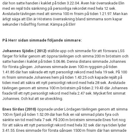
där hon satte handen i kaklet på tiden 3.22.04. Även här överraskade Elin
med en rejäl tids sänkning på personliga rekordet med hela 12 sek.
Avslutade tävlingen med att simma 100 m frisim på tiden 1.21.97. Man kan
ärligt säga att Elin är Höstens överraskning bland simmarna som kapar
sekunder i tvåsiffrig format. Kämpa på Elin!
På Herr sidan simmade följande simmare:
Johannes Sjödin ( 2012)
ställde upp och simmade för att försvara LSS
färger för killar genom att öppna tävlingen och simma 200 m bröstsim och
satte handen i kaklet på tiden 5.06.86. Denna distans simmade Johannes
för första gången. Johannes simmade även 100 m ryggsim på tiden
1.41.85 där han säkrade ett nytt personligt rekord med hela 19 sek. På 100
m frisim simmade Johannes hem på tiden 1.43.25 och kapade rejält på
tiden med att säkra ett nytt personligt rekord med hela 28 sek. Avslutade
tävlingen genom att simma 100 m bröstsim på tiden 2.19.43 där Johannes
fixade till ett nytt personligt rekord med hela 2.47 sek. Mycket fint simmat
Johannes. Och kul att se utveckling.
Enes Sirdas (2010)
öppnade under Lördagen tävlingen genom att simma
100 m fjäril på tiden 1.52.09 där han fick en väl simmad plats fyra och
sänkte sin tid med hela 7 sek. På 200 m bröstsim simmade Enes fort nog
för att säkra ett nytt personligt rekord med hela 32 sek där nya tiden lyder
3.41.55. Enes simmade för första gången 1500 m frisim där han simmade