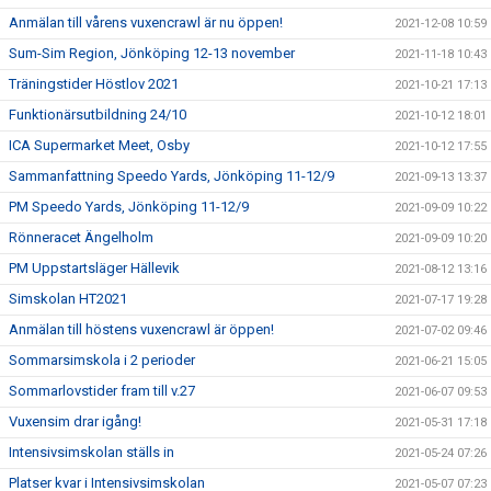
Anmälan till vårens vuxencrawl är nu öppen!
2021-12-08 10:59
Sum-Sim Region, Jönköping 12-13 november
2021-11-18 10:43
Träningstider Höstlov 2021
2021-10-21 17:13
Funktionärsutbildning 24/10
2021-10-12 18:01
ICA Supermarket Meet, Osby
2021-10-12 17:55
Sammanfattning Speedo Yards, Jönköping 11-12/9
2021-09-13 13:37
PM Speedo Yards, Jönköping 11-12/9
2021-09-09 10:22
Rönneracet Ängelholm
2021-09-09 10:20
PM Uppstartsläger Hällevik
2021-08-12 13:16
Simskolan HT2021
2021-07-17 19:28
Anmälan till höstens vuxencrawl är öppen!
2021-07-02 09:46
Sommarsimskola i 2 perioder
2021-06-21 15:05
Sommarlovstider fram till v.27
2021-06-07 09:53
Vuxensim drar igång!
2021-05-31 17:18
Intensivsimskolan ställs in
2021-05-24 07:26
Platser kvar i Intensivsimskolan
2021-05-07 07:23