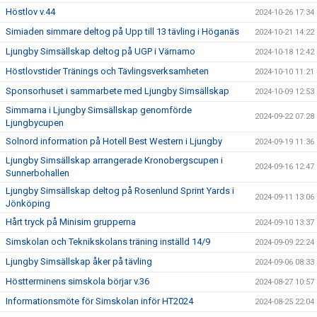
Höstlov v.44
2024-10-26 17:34
Simiaden simmare deltog på Upp till 13 tävling i Höganäs
2024-10-21 14:22
Ljungby Simsällskap deltog på UGP i Värnamo
2024-10-18 12:42
Höstlovstider Tränings och Tävlingsverksamheten
2024-10-10 11:21
Sponsorhuset i sammarbete med Ljungby Simsällskap
2024-10-09 12:53
Simmarna i Ljungby Simsällskap genomförde
2024-09-22 07:28
Ljungbycupen
Solnord information på Hotell Best Western i Ljungby
2024-09-19 11:36
Ljungby Simsällskap arrangerade Kronobergscupen i
2024-09-16 12:47
Sunnerbohallen
Ljungby Simsällskap deltog på Rosenlund Sprint Yards i
2024-09-11 13:06
Jönköping
Hårt tryck på Minisim grupperna
2024-09-10 13:37
Simskolan och Teknikskolans träning inställd 14/9
2024-09-09 22:24
Ljungby Simsällskap åker på tävling
2024-09-06 08:33
Höstterminens simskola börjar v.36
2024-08-27 10:57
Informationsmöte för Simskolan inför HT2024
2024-08-25 22:04