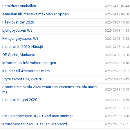
Föräldrar i simhallen
2020-04-15 09:44
Anmälan till Intensivsimskolan är öppen.
2020-04-12 09:08
Påsklovstider 2020
2020-03-24 18:30
Ljungbycupen 9/3
2020-03-11 14:23
PM Ljungbycupen 9/3
2020-03-06 13:33
Länstrofén 2020, Nässjö
2020-03-03 13:03
OF-Sprint, Markaryd
2020-03-03 13:00
Information från valberedningen
2020-02-23 14:18
Kallelse till Årsmöte 25 mars
2020-02-23 13:37
Styrelsemöte 24/2-2020
2020-02-19 10:42
Sommarsimskola 2020 ersätts av Intensivsimskola under
2020-02-19 10:39
maj.
Länstrofélägret 2020
2020-02-10 15:49
2020-02-06 13:52
PM Ljungbycupen 10/2 + Vad man simmar
2020-02-06 13:28
Kronobergscupen 18 januari, Markaryd
2020-02-05 14:51