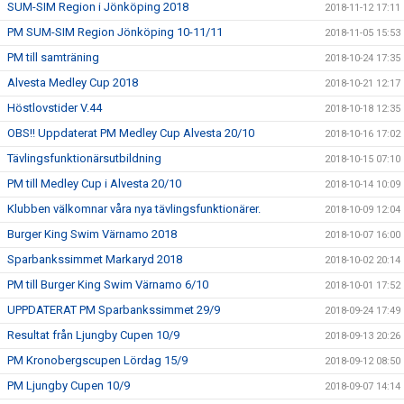
SUM-SIM Region i Jönköping 2018
2018-11-12 17:11
PM SUM-SIM Region Jönköping 10-11/11
2018-11-05 15:53
PM till samträning
2018-10-24 17:35
Alvesta Medley Cup 2018
2018-10-21 12:17
Höstlovstider V.44
2018-10-18 12:35
OBS!! Uppdaterat PM Medley Cup Alvesta 20/10
2018-10-16 17:02
Tävlingsfunktionärsutbildning
2018-10-15 07:10
PM till Medley Cup i Alvesta 20/10
2018-10-14 10:09
Klubben välkomnar våra nya tävlingsfunktionärer.
2018-10-09 12:04
Burger King Swim Värnamo 2018
2018-10-07 16:00
Sparbankssimmet Markaryd 2018
2018-10-02 20:14
PM till Burger King Swim Värnamo 6/10
2018-10-01 17:52
UPPDATERAT PM Sparbankssimmet 29/9
2018-09-24 17:49
Resultat från Ljungby Cupen 10/9
2018-09-13 20:26
PM Kronobergscupen Lördag 15/9
2018-09-12 08:50
PM Ljungby Cupen 10/9
2018-09-07 14:14