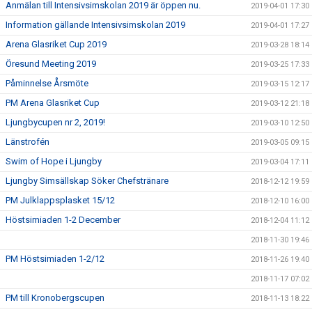
Anmälan till Intensivsimskolan 2019 är öppen nu.
2019-04-01 17:30
Information gällande Intensivsimskolan 2019
2019-04-01 17:27
Arena Glasriket Cup 2019
2019-03-28 18:14
Öresund Meeting 2019
2019-03-25 17:33
Påminnelse Årsmöte
2019-03-15 12:17
PM Arena Glasriket Cup
2019-03-12 21:18
Ljungbycupen nr 2, 2019!
2019-03-10 12:50
Länstrofén
2019-03-05 09:15
Swim of Hope i Ljungby
2019-03-04 17:11
Ljungby Simsällskap Söker Chefstränare
2018-12-12 19:59
PM Julklappsplasket 15/12
2018-12-10 16:00
Höstsimiaden 1-2 December
2018-12-04 11:12
2018-11-30 19:46
PM Höstsimiaden 1-2/12
2018-11-26 19:40
2018-11-17 07:02
PM till Kronobergscupen
2018-11-13 18:22