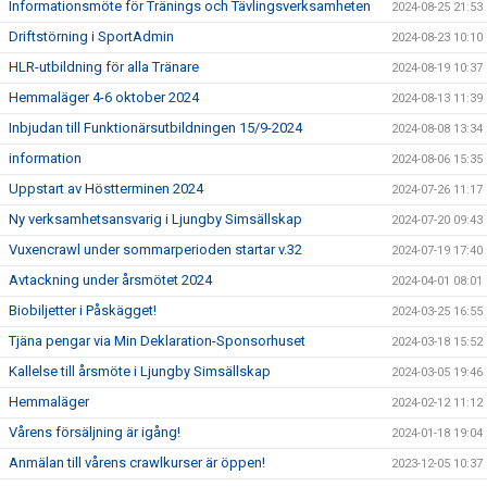
Informationsmöte för Tränings och Tävlingsverksamheten
2024-08-25 21:53
Driftstörning i SportAdmin
2024-08-23 10:10
HLR-utbildning för alla Tränare
2024-08-19 10:37
Hemmaläger 4-6 oktober 2024
2024-08-13 11:39
Inbjudan till Funktionärsutbildningen 15/9-2024
2024-08-08 13:34
information
2024-08-06 15:35
Uppstart av Höstterminen 2024
2024-07-26 11:17
Ny verksamhetsansvarig i Ljungby Simsällskap
2024-07-20 09:43
Vuxencrawl under sommarperioden startar v.32
2024-07-19 17:40
Avtackning under årsmötet 2024
2024-04-01 08:01
Biobiljetter i Påskägget!
2024-03-25 16:55
Tjäna pengar via Min Deklaration-Sponsorhuset
2024-03-18 15:52
Kallelse till årsmöte i Ljungby Simsällskap
2024-03-05 19:46
Hemmaläger
2024-02-12 11:12
Vårens försäljning är igång!
2024-01-18 19:04
Anmälan till vårens crawlkurser är öppen!
2023-12-05 10:37