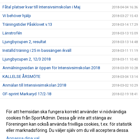
Fåtal platser kvar till Intensivsimskolan i Maj
2018-04-04 16:36
Vi behöver hjälp
2018-03-27 15:43
Träningstider Påsklovet v.13
2018-03-14 17:29
Länstrofén
2018-03-13 15:09
Ljungbycupen 2, resultat
2018-03-13 14:48
Inställd träning i 25 m bassängen ikväll
2018-03-11 11:19
Ljungbycupen 2, 12/3 2018
2018-03-11 10:40
Anmälningssidan är öppen för Intensivsimskolan 2018
2018-03-09 10:28
KALLELSE ÅRSMÖTE
2018-03-04 13:14
Anmälan till Intensivsimskolan 2018
2018-03-02 10:29
OF-sprint Markaryd 17/2-18
2018-02-19 18:41
Simskolan har Sportlov
2018-02-19 09:38
Resultat Ljungbycupen 12/2
För att hemsidan ska fungera korrekt använder vi nödvändiga
2018-02-13 14:47
cookies från SportAdmin. Dessa går inte att stänga av.
Länktips simutrustning - Bra!!
2017-09-08 13:31
Föreningen kan också använda frivilliga cookies, t.ex. för statistik
eller marknadsföring. Du väljer själv om du vill acceptera dessa.
Anpassa dina val