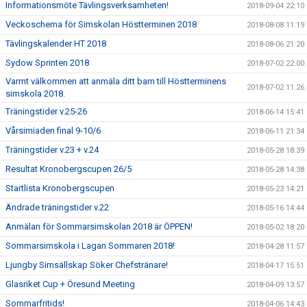
Informationsmöte Tävlingsverksamheten!
2018-09-04 22:10
Veckoschema för Simskolan Höstterminen 2018
2018-08-08 11:19
Tävlingskalender HT 2018
2018-08-06 21:20
Sydow Sprinten 2018
2018-07-02 22:00
Varmt välkommen att anmäla ditt barn till Höstterminens
2018-07-02 11:26
simskola 2018.
Träningstider v.25-26
2018-06-14 15:41
Vårsimiaden final 9-10/6
2018-06-11 21:34
Träningstider v.23 + v.24
2018-05-28 18:39
Resultat Kronobergscupen 26/5
2018-05-28 14:38
Startlista Kronobergscupen
2018-05-23 14:21
Ändrade träningstider v.22
2018-05-16 14:44
Anmälan för Sommarsimskolan 2018 är ÖPPEN!
2018-05-02 18:20
Sommarsimskola i Lagan Sommaren 2018!
2018-04-28 11:57
Ljungby Simsällskap Söker Chefstränare!
2018-04-17 15:51
Glasriket Cup + Öresund Meeting
2018-04-09 13:57
Sommarfritids!
2018-04-06 14:43