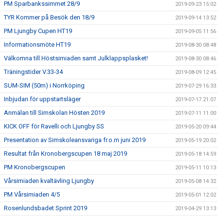
PM Sparbankssimmet 28/9
2019-09-23 15:02
TYR Kommer på Besök den 18/9
2019-09-14 13:52
PM Ljungby Cupen HT19
2019-09-05 11:56
Informationsmöte HT19
2019-08-30 08:48
Välkomna till Höstsimiaden samt Julklappsplasket!
2019-08-30 08:46
Träningstider V.33-34
2019-08-09 12:45
SUM-SIM (50m) i Norrköping
2019-07-29 16:33
Inbjudan för uppstartsläger
2019-07-17 21:07
Anmälan till Simskolan Hösten 2019
2019-07-11 11:00
KICK OFF för Ravelli och Ljungby SS
2019-05-20 09:44
Presentation av Simskoleansvariga fr.o.m juni 2019
2019-05-19 20:02
Resultat från Kronobergscupen 18 maj 2019
2019-05-18 14:59
PM Kronobergscupen
2019-05-11 10:13
Vårsimiaden kvaltävling Ljungby
2019-05-08 14:32
PM Vårsimiaden 4/5
2019-05-01 12:02
Rosenlundsbadet Sprint 2019
2019-04-29 13:13