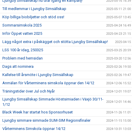
Ljungby Simsällskap nu drar igång en kampanj!
2025-05-16 16:39
Till medlemmar i Ljungby Simsällskap
2025-05-11 21:00
Köp billiga biobiljetter och stöd oss!
2025-05-07 13:45
Sommarsimskola 2025
2025-04-24 16:49
Inför Öppet vatten 2025
2025-04-23 21:15
Lägg något extra i påskägget och stötta Ljungby Simsällskap!
2025-04-15
LSS 100 år idag, 250325
2025-03-25 20:59
Problem med hemsidan
2025-03-20 12:56
Dags att nominera
2025-02-26 19:50
Kallelse till årsmöte i Ljungby Simsällskap
2025-02-26 19:47
Anmälan för Vårterminens simskola öppnar den 14/12
2024-12-06 15:52
Träningstider över Jul och Nyår
2024-12-01 19:07
Ljungby Simsällskap Simmade Höstsimiaden i Växjö 30/11-
2024-12-01 14:46
1/12
Black Week har startat hos Sponsorhuset
2024-11-26 11:01
Ljungby simmare simmade SUM-SIM Regionsfinaler
2024-11-15 15:00
Vårterminens Simskola öppnar 14/12
2024-10-31 13:03