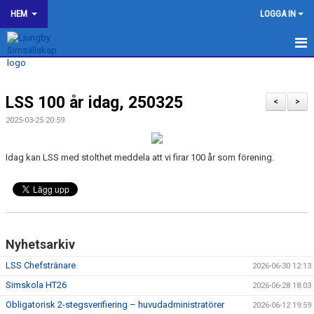
HEM
LOGGA IN
LJUNGBY SIMSÄLLSKAP
LSS 100 år idag, 250325
OM KLUBBEN
<
>
2025-03-25 20:59
BILDGALLERI
Idag kan LSS med stolthet meddela att vi firar 100 år som förening.
KONTAKT
SPONSORER
KALENDER
Nyhetsarkiv
WEBSHOP
LSS Chefstränare
2026-06-30 12:13
HJÄLP TILL I LJUNGBY SS
Simskola HT26
2026-06-28 18:03
Obligatorisk 2-stegsverifiering – huvudadministratörer
2026-06-12 19:59