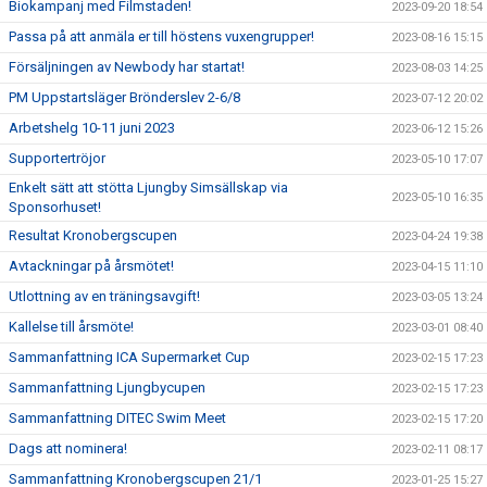
Biokampanj med Filmstaden!
2023-09-20 18:54
Passa på att anmäla er till höstens vuxengrupper!
2023-08-16 15:15
Försäljningen av Newbody har startat!
2023-08-03 14:25
PM Uppstartsläger Brönderslev 2-6/8
2023-07-12 20:02
Arbetshelg 10-11 juni 2023
2023-06-12 15:26
Supportertröjor
2023-05-10 17:07
Enkelt sätt att stötta Ljungby Simsällskap via
2023-05-10 16:35
Sponsorhuset!
Resultat Kronobergscupen
2023-04-24 19:38
Avtackningar på årsmötet!
2023-04-15 11:10
Utlottning av en träningsavgift!
2023-03-05 13:24
Kallelse till årsmöte!
2023-03-01 08:40
Sammanfattning ICA Supermarket Cup
2023-02-15 17:23
Sammanfattning Ljungbycupen
2023-02-15 17:23
Sammanfattning DITEC Swim Meet
2023-02-15 17:20
Dags att nominera!
2023-02-11 08:17
Sammanfattning Kronobergscupen 21/1
2023-01-25 15:27