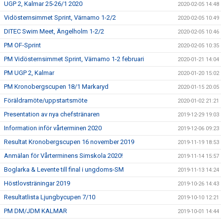
UGP 2, Kalmar 25-26/1 2020
2020-02-05 14:48
Vidösternsimmet Sprint, Värnamo 1-2/2
2020-02-05 10:49
DITEC Swim Meet, Ängelholm 1-2/2
2020-02-05 10:46
PM OF-Sprint
2020-02-05 10:35
PM Vidösternsimmet Sprint, Värnamo 1-2 februari
2020-01-21 14:04
PM UGP 2, Kalmar
2020-01-20 15:02
PM Kronobergscupen 18/1 Markaryd
2020-01-15 20:05
Föräldramöte/uppstartsmöte
2020-01-02 21:21
Presentation av nya chefstränaren
2019-12-29 19:03
Information inför vårterminen 2020
2019-12-06 09:23
Resultat Kronobergscupen 16 november 2019
2019-11-19 18:53
Anmälan för Vårterminens Simskola 2020!
2019-11-14 15:57
Boglarka & Levente till final i ungdoms-SM
2019-11-13 14:24
Höstlovsträningar 2019
2019-10-26 14:43
Resultatlista Ljungbycupen 7/10
2019-10-10 12:21
PM DM/JDM KALMAR
2019-10-01 14:44