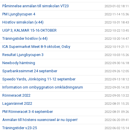
Påminnelse anmälan till simskolan VT23
2023-01-02 18:11
PM Ljungbycupen 4
2022-11-14 15:36
Höstlov simskolan (v.44)
2022-10-31 18:43
UGP 3, KALMAR 15-16 OKTOBER
2022-10-22 13:45
Träningstider höstlov (v.44)
2022-10-20 14:47
ICA Supermarket Meet 8-9 oktober, Osby
2022-10-19 21:11
Resultat Ljungbycupen 3
2022-10-03 15:26
Newbody hämtning
2022-09-30 16:18
Sparbankssimmet 24 september
2022-09-26 12:05
Speedo Yards, Jönköping 11-12 september
2022-09-13 18:12
Information om ombyggnation omklädningsrum
2022-09-05 14:33
Rönneracet 2022
2022-09-05 13:22
Laganrännet 2022
2022-08-31 15:25
PM Rönneracet 3-4 september
2022-08-31 09:26
Anmälan till höstens vuxencrawl är nu öppen!
2022-06-20 09:41
Träningstider v.23-25
2022-06-02 15:14