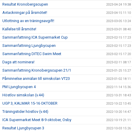
Resultat Kronobergscupen
2023-04-24 19:38
Avtackningar på årsmötet!
2023-04-15 11:10
Utlottning av en träningsavgift!
2023-03-05 13:24
Kallelse till årsmöte!
2023-03-01 08:40
Sammanfattning ICA Supermarket Cup
2023-02-15 17:23
Sammanfattning Ljungbycupen
2023-02-15 17:23
Sammanfattning DITEC Swim Meet
2023-02-15 17:20
Dags att nominera!
2023-02-11 08:17
Sammanfattning Kronobergscupen 21/1
2023-01-25 15:27
Påminnelse anmälan till simskolan VT23
2023-01-02 18:11
PM Ljungbycupen 4
2022-11-14 15:36
Höstlov simskolan (v.44)
2022-10-31 18:43
UGP 3, KALMAR 15-16 OKTOBER
2022-10-22 13:45
Träningstider höstlov (v.44)
2022-10-20 14:47
ICA Supermarket Meet 8-9 oktober, Osby
2022-10-19 21:11
Resultat Ljungbycupen 3
2022-10-03 15:26