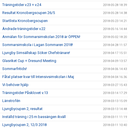
Träningstider v.23 + v.24
2018-05-28 18:39
Resultat Kronobergscupen 26/5
2018-05-28 14:38
Startlista Kronobergscupen
2018-05-23 14:21
Ändrade träningstider v.22
2018-05-16 14:44
Anmälan för Sommarsimskolan 2018 är ÖPPEN!
2018-05-02 18:20
Sommarsimskola i Lagan Sommaren 2018!
2018-04-28 11:57
Ljungby Simsällskap Söker Chefstränare!
2018-04-17 15:51
Glasriket Cup + Öresund Meeting
2018-04-09 13:57
Sommarfritids!
2018-04-06 14:43
Fåtal platser kvar till Intensivsimskolan i Maj
2018-04-04 16:36
Vi behöver hjälp
2018-03-27 15:43
Träningstider Påsklovet v.13
2018-03-14 17:29
Länstrofén
2018-03-13 15:09
Ljungbycupen 2, resultat
2018-03-13 14:48
Inställd träning i 25 m bassängen ikväll
2018-03-11 11:19
Ljungbycupen 2, 12/3 2018
2018-03-11 10:40