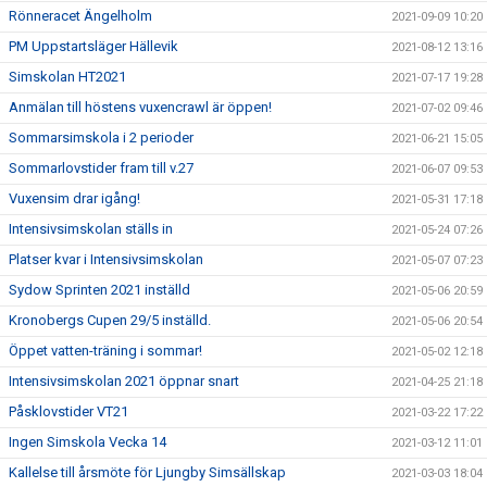
Rönneracet Ängelholm
2021-09-09 10:20
PM Uppstartsläger Hällevik
2021-08-12 13:16
Simskolan HT2021
2021-07-17 19:28
Anmälan till höstens vuxencrawl är öppen!
2021-07-02 09:46
Sommarsimskola i 2 perioder
2021-06-21 15:05
Sommarlovstider fram till v.27
2021-06-07 09:53
Vuxensim drar igång!
2021-05-31 17:18
Intensivsimskolan ställs in
2021-05-24 07:26
Platser kvar i Intensivsimskolan
2021-05-07 07:23
Sydow Sprinten 2021 inställd
2021-05-06 20:59
Kronobergs Cupen 29/5 inställd.
2021-05-06 20:54
Öppet vatten-träning i sommar!
2021-05-02 12:18
Intensivsimskolan 2021 öppnar snart
2021-04-25 21:18
Påsklovstider VT21
2021-03-22 17:22
Ingen Simskola Vecka 14
2021-03-12 11:01
Kallelse till årsmöte för Ljungby Simsällskap
2021-03-03 18:04