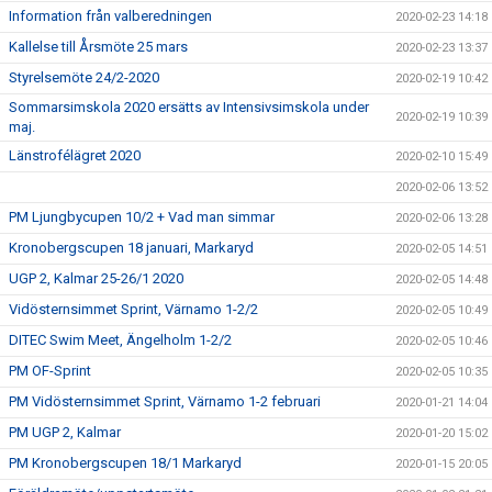
Information från valberedningen
2020-02-23 14:18
Kallelse till Årsmöte 25 mars
2020-02-23 13:37
Styrelsemöte 24/2-2020
2020-02-19 10:42
Sommarsimskola 2020 ersätts av Intensivsimskola under
2020-02-19 10:39
maj.
Länstrofélägret 2020
2020-02-10 15:49
2020-02-06 13:52
PM Ljungbycupen 10/2 + Vad man simmar
2020-02-06 13:28
Kronobergscupen 18 januari, Markaryd
2020-02-05 14:51
UGP 2, Kalmar 25-26/1 2020
2020-02-05 14:48
Vidösternsimmet Sprint, Värnamo 1-2/2
2020-02-05 10:49
DITEC Swim Meet, Ängelholm 1-2/2
2020-02-05 10:46
PM OF-Sprint
2020-02-05 10:35
PM Vidösternsimmet Sprint, Värnamo 1-2 februari
2020-01-21 14:04
PM UGP 2, Kalmar
2020-01-20 15:02
PM Kronobergscupen 18/1 Markaryd
2020-01-15 20:05