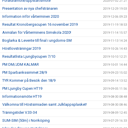
Föräldramöte/uppstartsmöte
2020-01-02 21:21
Presentation av nya chefstränaren
2019-12-29 19:03
Information inför vårterminen 2020
2019-12-06 09:23
Resultat Kronobergscupen 16 november 2019
2019-11-19 18:53
Anmälan för Vårterminens Simskola 2020!
2019-11-14 15:57
Boglarka & Levente till final i ungdoms-SM
2019-11-13 14:24
Höstlovsträningar 2019
2019-10-26 14:43
Resultatlista Ljungbycupen 7/10
2019-10-10 12:21
PM DM/JDM KALMAR
2019-10-01 14:44
PM Sparbankssimmet 28/9
2019-09-23 15:02
TYR Kommer på Besök den 18/9
2019-09-14 13:52
PM Ljungby Cupen HT19
2019-09-05 11:56
Informationsmöte HT19
2019-08-30 08:48
Välkomna till Höstsimiaden samt Julklappsplasket!
2019-08-30 08:46
Träningstider V.33-34
2019-08-09 12:45
SUM-SIM (50m) i Norrköping
2019-07-29 16:33