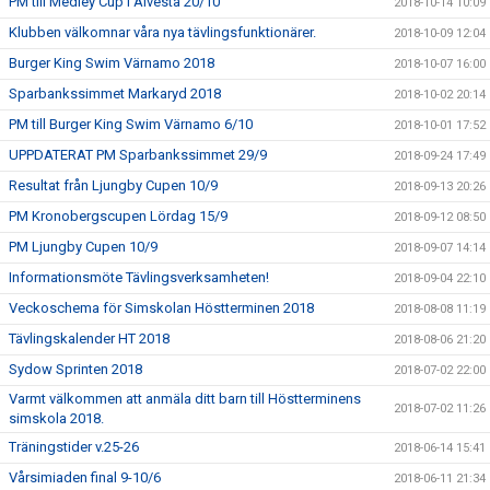
PM till Medley Cup i Alvesta 20/10
2018-10-14 10:09
Klubben välkomnar våra nya tävlingsfunktionärer.
2018-10-09 12:04
Burger King Swim Värnamo 2018
2018-10-07 16:00
Sparbankssimmet Markaryd 2018
2018-10-02 20:14
PM till Burger King Swim Värnamo 6/10
2018-10-01 17:52
UPPDATERAT PM Sparbankssimmet 29/9
2018-09-24 17:49
Resultat från Ljungby Cupen 10/9
2018-09-13 20:26
PM Kronobergscupen Lördag 15/9
2018-09-12 08:50
PM Ljungby Cupen 10/9
2018-09-07 14:14
Informationsmöte Tävlingsverksamheten!
2018-09-04 22:10
Veckoschema för Simskolan Höstterminen 2018
2018-08-08 11:19
Tävlingskalender HT 2018
2018-08-06 21:20
Sydow Sprinten 2018
2018-07-02 22:00
Varmt välkommen att anmäla ditt barn till Höstterminens
2018-07-02 11:26
simskola 2018.
Träningstider v.25-26
2018-06-14 15:41
Vårsimiaden final 9-10/6
2018-06-11 21:34