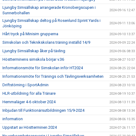
Ljungby Simsällskap arrangerade Kronobergscupen i
2024-09-16 12:47
Sunnerbohallen
Ljungby Simsällskap deltog på Rosenlund Sprint Yards i
2024-09-11 13:06
Jönköping
Hårt tryck på Minisim grupperna
2024-09-10 13:37
Simskolan och Teknikskolans träning inställd 14/9
2024-09-09 22:24
Ljungby Simsällskap åker på tävling
2024-09-06 08:33
Höstterminens simskola börjar v.36
2024-08-27 10:57
Informationsmöte för Simskolan inför HT2024
2024-08-25 22:04
Informationsmöte för Tränings och Tävlingsverksamheten
2024-08-25 21:53
Driftstörning i SportAdmin
2024-08-23 10:10
HLR-utbildning för alla Tränare
2024-08-19 10:37
Hemmaläger 4-6 oktober 2024
2024-08-13 11:39
Inbjudan till Funktionärsutbildningen 15/9-2024
2024-08-08 13:34
information
2024-08-06 15:35
Uppstart av Höstterminen 2024
2024-07-26 11:17
Ny verksamhetsansvarig i Ljungby Simsällskap