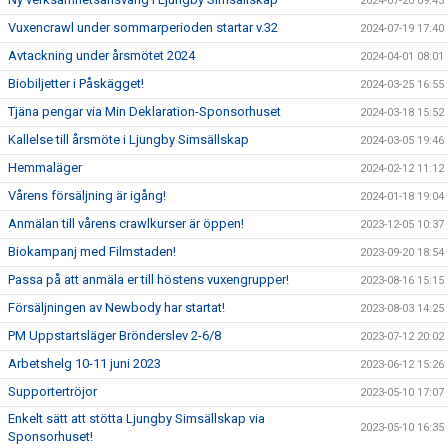
2024-07-20 09:43
Vuxencrawl under sommarperioden startar v.32
2024-07-19 17:40
Avtackning under årsmötet 2024
2024-04-01 08:01
Biobiljetter i Påskägget!
2024-03-25 16:55
Tjäna pengar via Min Deklaration-Sponsorhuset
2024-03-18 15:52
Kallelse till årsmöte i Ljungby Simsällskap
2024-03-05 19:46
Hemmaläger
2024-02-12 11:12
Vårens försäljning är igång!
2024-01-18 19:04
Anmälan till vårens crawlkurser är öppen!
2023-12-05 10:37
Biokampanj med Filmstaden!
2023-09-20 18:54
Passa på att anmäla er till höstens vuxengrupper!
2023-08-16 15:15
Försäljningen av Newbody har startat!
2023-08-03 14:25
PM Uppstartsläger Brönderslev 2-6/8
2023-07-12 20:02
Arbetshelg 10-11 juni 2023
2023-06-12 15:26
Supportertröjor
2023-05-10 17:07
Enkelt sätt att stötta Ljungby Simsällskap via
2023-05-10 16:35
Sponsorhuset!