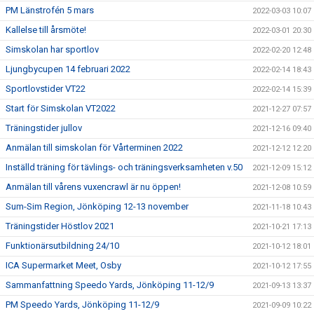
PM Länstrofén 5 mars
2022-03-03 10:07
Kallelse till årsmöte!
2022-03-01 20:30
Simskolan har sportlov
2022-02-20 12:48
Ljungbycupen 14 februari 2022
2022-02-14 18:43
Sportlovstider VT22
2022-02-14 15:39
Start för Simskolan VT2022
2021-12-27 07:57
Träningstider jullov
2021-12-16 09:40
Anmälan till simskolan för Vårterminen 2022
2021-12-12 12:20
Inställd träning för tävlings- och träningsverksamheten v.50
2021-12-09 15:12
Anmälan till vårens vuxencrawl är nu öppen!
2021-12-08 10:59
Sum-Sim Region, Jönköping 12-13 november
2021-11-18 10:43
Träningstider Höstlov 2021
2021-10-21 17:13
Funktionärsutbildning 24/10
2021-10-12 18:01
ICA Supermarket Meet, Osby
2021-10-12 17:55
Sammanfattning Speedo Yards, Jönköping 11-12/9
2021-09-13 13:37
PM Speedo Yards, Jönköping 11-12/9
2021-09-09 10:22