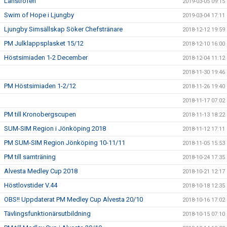
Länstrofén
2019-03-05 09:15
Swim of Hope i Ljungby
2019-03-04 17:11
Ljungby Simsällskap Söker Chefstränare
2018-12-12 19:59
PM Julklappsplasket 15/12
2018-12-10 16:00
Höstsimiaden 1-2 December
2018-12-04 11:12
2018-11-30 19:46
PM Höstsimiaden 1-2/12
2018-11-26 19:40
2018-11-17 07:02
PM till Kronobergscupen
2018-11-13 18:22
SUM-SIM Region i Jönköping 2018
2018-11-12 17:11
PM SUM-SIM Region Jönköping 10-11/11
2018-11-05 15:53
PM till samträning
2018-10-24 17:35
Alvesta Medley Cup 2018
2018-10-21 12:17
Höstlovstider V.44
2018-10-18 12:35
OBS!! Uppdaterat PM Medley Cup Alvesta 20/10
2018-10-16 17:02
Tävlingsfunktionärsutbildning
2018-10-15 07:10