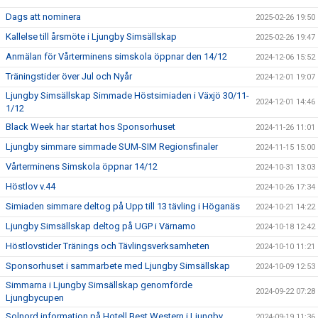
Dags att nominera
2025-02-26 19:50
Kallelse till årsmöte i Ljungby Simsällskap
2025-02-26 19:47
Anmälan för Vårterminens simskola öppnar den 14/12
2024-12-06 15:52
Träningstider över Jul och Nyår
2024-12-01 19:07
Ljungby Simsällskap Simmade Höstsimiaden i Växjö 30/11-
2024-12-01 14:46
1/12
Black Week har startat hos Sponsorhuset
2024-11-26 11:01
Ljungby simmare simmade SUM-SIM Regionsfinaler
2024-11-15 15:00
Vårterminens Simskola öppnar 14/12
2024-10-31 13:03
Höstlov v.44
2024-10-26 17:34
Simiaden simmare deltog på Upp till 13 tävling i Höganäs
2024-10-21 14:22
Ljungby Simsällskap deltog på UGP i Värnamo
2024-10-18 12:42
Höstlovstider Tränings och Tävlingsverksamheten
2024-10-10 11:21
Sponsorhuset i sammarbete med Ljungby Simsällskap
2024-10-09 12:53
Simmarna i Ljungby Simsällskap genomförde
2024-09-22 07:28
Ljungbycupen
Solnord information på Hotell Best Western i Ljungby
2024-09-19 11:36