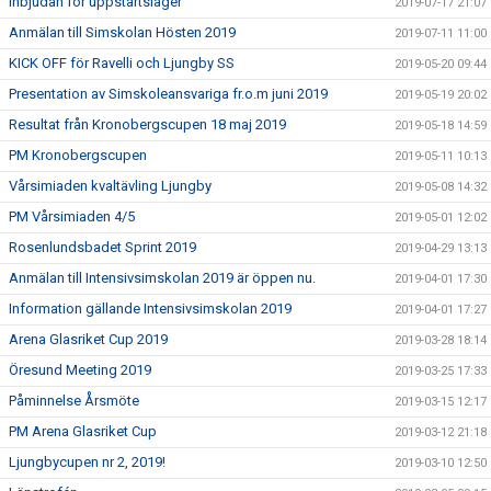
Inbjudan för uppstartsläger
2019-07-17 21:07
Anmälan till Simskolan Hösten 2019
2019-07-11 11:00
KICK OFF för Ravelli och Ljungby SS
2019-05-20 09:44
Presentation av Simskoleansvariga fr.o.m juni 2019
2019-05-19 20:02
Resultat från Kronobergscupen 18 maj 2019
2019-05-18 14:59
PM Kronobergscupen
2019-05-11 10:13
Vårsimiaden kvaltävling Ljungby
2019-05-08 14:32
PM Vårsimiaden 4/5
2019-05-01 12:02
Rosenlundsbadet Sprint 2019
2019-04-29 13:13
Anmälan till Intensivsimskolan 2019 är öppen nu.
2019-04-01 17:30
Information gällande Intensivsimskolan 2019
2019-04-01 17:27
Arena Glasriket Cup 2019
2019-03-28 18:14
Öresund Meeting 2019
2019-03-25 17:33
Påminnelse Årsmöte
2019-03-15 12:17
PM Arena Glasriket Cup
2019-03-12 21:18
Ljungbycupen nr 2, 2019!
2019-03-10 12:50