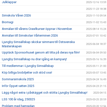
Julklappar
2025-12-16 13:59
2025-11-23 18:38
Simskola Våren 2026
2025-11-10 09:54
Biomagi
2025-11-02 15:43
Anmälan till vårens Crawlkurser öppnar i November.
2025-08-14 15:24
Anmälan till Simskolan Vårterminen 2026
2025-07-01 10:42
Ljungby Simsällskap skickar simmare till Östsvenska
2025-06-04 18:37
Mästerskapen
Upptäck Sponsorhuset genom att titta på deras nya film!
2025-06-04 09:50
Ljungby Simsällskap nu drar igång en kampanj!
2025-05-16 16:39
Till medlemmar i Ljungby Simsällskap
2025-05-11 21:00
Köp billiga biobiljetter och stöd oss!
2025-05-07 13:45
Sommarsimskola 2025
2025-04-24 16:49
Inför Öppet vatten 2025
2025-04-23 21:15
Lägg något extra i påskägget och stötta Ljungby Simsällskap!
2025-04-15
LSS 100 år idag, 250325
2025-03-25 20:59
Problem med hemsidan
2025-03-20 12:56