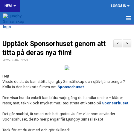
HEM
LOGGA IN
LJUNGBY SIMSÄLLSKAP
Upptäck Sponsorhuset genom att
OM KLUBBEN
<
>
titta på deras nya film!
BILDGALLERI
2025-06-04 09:50
KONTAKT
Hej!
Visste du att du kan stötta Ljungby Simsällskap och själv tjäna pengar?
SPONSORER
Kolla in den här korta filmen om
Sponsorhuset
.
KALENDER
Den visar hur du enkelt kan bidra varje gång du handlar online – kläder,
resor, mat, teknik och mycket mer. Registrera ett konto på
Sponsorhuset
.
WEBSHOP
Det går snabbt, är smart och helt gratis. Ju fler vi är som använder
Sponsorhuset, desto mer pengar får Ljungby Simsällskap!
HJÄLP TILL I LJUNGBY SS
Tack för att du är med och gör skillnad!