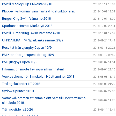
PM till Medley Cup i Alvesta 20/10
2018-10-14 10:09
Klubben välkomnar våra nya tävlingsfunktionärer.
2018-10-09 12:04
Burger King Swim Värnamo 2018
2018-10-07 16:00
Sparbankssimmet Markaryd 2018
2018-10-02 20:14
PM till Burger King Swim Värnamo 6/10
2018-10-01 17:52
UPPDATERAT PM Sparbankssimmet 29/9
2018-09-24 17:49
Resultat från Ljungby Cupen 10/9
2018-09-13 20:26
PM Kronobergscupen Lördag 15/9
2018-09-12 08:50
PM Ljungby Cupen 10/9
2018-09-07 14:14
Informationsmöte Tävlingsverksamheten!
2018-09-04 22:10
Veckoschema för Simskolan Höstterminen 2018
2018-08-08 11:19
Tävlingskalender HT 2018
2018-08-06 21:20
Sydow Sprinten 2018
2018-07-02 22:00
Varmt välkommen att anmäla ditt barn till Höstterminens
2018-07-02 11:26
simskola 2018.
Träningstider v.25-26
2018-06-14 15:41