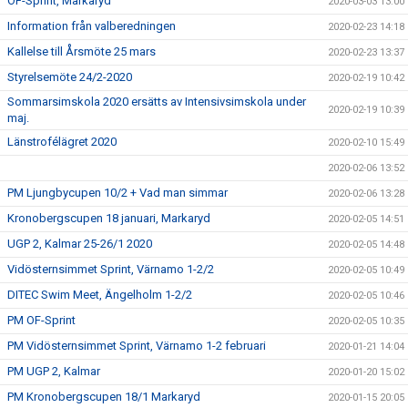
OF-Sprint, Markaryd
2020-03-03 13:00
Information från valberedningen
2020-02-23 14:18
Kallelse till Årsmöte 25 mars
2020-02-23 13:37
Styrelsemöte 24/2-2020
2020-02-19 10:42
Sommarsimskola 2020 ersätts av Intensivsimskola under
2020-02-19 10:39
maj.
Länstrofélägret 2020
2020-02-10 15:49
2020-02-06 13:52
PM Ljungbycupen 10/2 + Vad man simmar
2020-02-06 13:28
Kronobergscupen 18 januari, Markaryd
2020-02-05 14:51
UGP 2, Kalmar 25-26/1 2020
2020-02-05 14:48
Vidösternsimmet Sprint, Värnamo 1-2/2
2020-02-05 10:49
DITEC Swim Meet, Ängelholm 1-2/2
2020-02-05 10:46
PM OF-Sprint
2020-02-05 10:35
PM Vidösternsimmet Sprint, Värnamo 1-2 februari
2020-01-21 14:04
PM UGP 2, Kalmar
2020-01-20 15:02
PM Kronobergscupen 18/1 Markaryd
2020-01-15 20:05