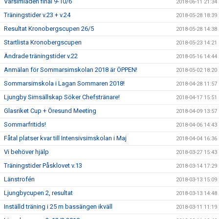
Vårsimiaden final 9-10/6
2018-06-11 21:34
Träningstider v.23 + v.24
2018-05-28 18:39
Resultat Kronobergscupen 26/5
2018-05-28 14:38
Startlista Kronobergscupen
2018-05-23 14:21
Ändrade träningstider v.22
2018-05-16 14:44
Anmälan för Sommarsimskolan 2018 är ÖPPEN!
2018-05-02 18:20
Sommarsimskola i Lagan Sommaren 2018!
2018-04-28 11:57
Ljungby Simsällskap Söker Chefstränare!
2018-04-17 15:51
Glasriket Cup + Öresund Meeting
2018-04-09 13:57
Sommarfritids!
2018-04-06 14:43
Fåtal platser kvar till Intensivsimskolan i Maj
2018-04-04 16:36
Vi behöver hjälp
2018-03-27 15:43
Träningstider Påsklovet v.13
2018-03-14 17:29
Länstrofén
2018-03-13 15:09
Ljungbycupen 2, resultat
2018-03-13 14:48
Inställd träning i 25 m bassängen ikväll
2018-03-11 11:19