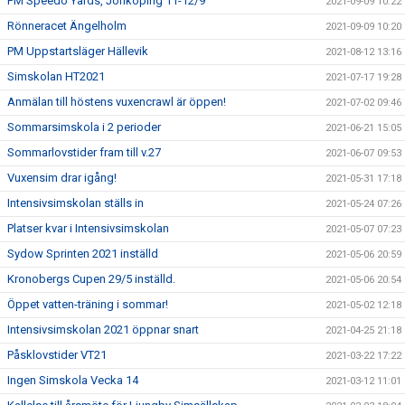
PM Speedo Yards, Jönköping 11-12/9
2021-09-09 10:22
Rönneracet Ängelholm
2021-09-09 10:20
PM Uppstartsläger Hällevik
2021-08-12 13:16
Simskolan HT2021
2021-07-17 19:28
Anmälan till höstens vuxencrawl är öppen!
2021-07-02 09:46
Sommarsimskola i 2 perioder
2021-06-21 15:05
Sommarlovstider fram till v.27
2021-06-07 09:53
Vuxensim drar igång!
2021-05-31 17:18
Intensivsimskolan ställs in
2021-05-24 07:26
Platser kvar i Intensivsimskolan
2021-05-07 07:23
Sydow Sprinten 2021 inställd
2021-05-06 20:59
Kronobergs Cupen 29/5 inställd.
2021-05-06 20:54
Öppet vatten-träning i sommar!
2021-05-02 12:18
Intensivsimskolan 2021 öppnar snart
2021-04-25 21:18
Påsklovstider VT21
2021-03-22 17:22
Ingen Simskola Vecka 14
2021-03-12 11:01