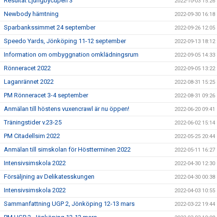
Resultat Ljungbycupen 3
2022-10-03 15:26
Newbody hämtning
2022-09-30 16:18
Sparbankssimmet 24 september
2022-09-26 12:05
Speedo Yards, Jönköping 11-12 september
2022-09-13 18:12
Information om ombyggnation omklädningsrum
2022-09-05 14:33
Rönneracet 2022
2022-09-05 13:22
Laganrännet 2022
2022-08-31 15:25
PM Rönneracet 3-4 september
2022-08-31 09:26
Anmälan till höstens vuxencrawl är nu öppen!
2022-06-20 09:41
Träningstider v.23-25
2022-06-02 15:14
PM Citadellsim 2022
2022-05-25 20:44
Anmälan till simskolan för Höstterminen 2022
2022-05-11 16:27
Intensivsimskola 2022
2022-04-30 12:30
Försäljning av Delikatesskungen
2022-04-30 00:38
Intensivsimskola 2022
2022-04-03 10:55
Sammanfattning UGP 2, Jönköping 12-13 mars
2022-03-22 19:44