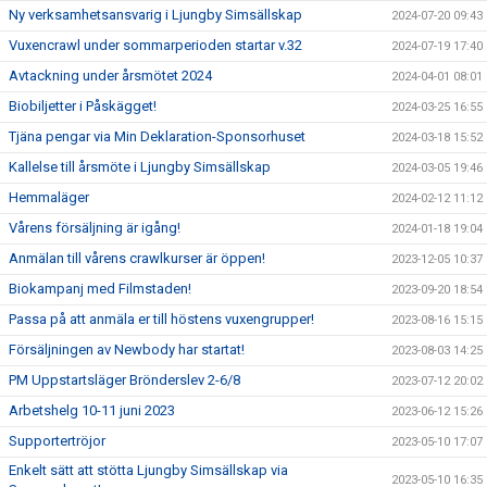
Ny verksamhetsansvarig i Ljungby Simsällskap
2024-07-20 09:43
Vuxencrawl under sommarperioden startar v.32
2024-07-19 17:40
Avtackning under årsmötet 2024
2024-04-01 08:01
Biobiljetter i Påskägget!
2024-03-25 16:55
Tjäna pengar via Min Deklaration-Sponsorhuset
2024-03-18 15:52
Kallelse till årsmöte i Ljungby Simsällskap
2024-03-05 19:46
Hemmaläger
2024-02-12 11:12
Vårens försäljning är igång!
2024-01-18 19:04
Anmälan till vårens crawlkurser är öppen!
2023-12-05 10:37
Biokampanj med Filmstaden!
2023-09-20 18:54
Passa på att anmäla er till höstens vuxengrupper!
2023-08-16 15:15
Försäljningen av Newbody har startat!
2023-08-03 14:25
PM Uppstartsläger Brönderslev 2-6/8
2023-07-12 20:02
Arbetshelg 10-11 juni 2023
2023-06-12 15:26
Supportertröjor
2023-05-10 17:07
Enkelt sätt att stötta Ljungby Simsällskap via
2023-05-10 16:35