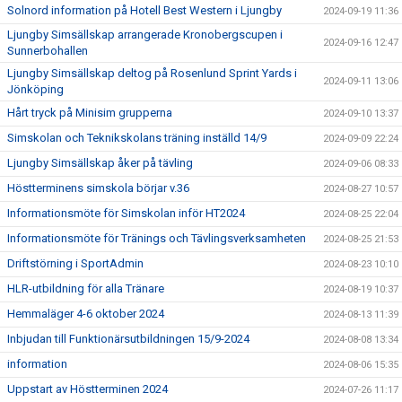
Solnord information på Hotell Best Western i Ljungby
2024-09-19 11:36
Ljungby Simsällskap arrangerade Kronobergscupen i
2024-09-16 12:47
Sunnerbohallen
Ljungby Simsällskap deltog på Rosenlund Sprint Yards i
2024-09-11 13:06
Jönköping
Hårt tryck på Minisim grupperna
2024-09-10 13:37
Simskolan och Teknikskolans träning inställd 14/9
2024-09-09 22:24
Ljungby Simsällskap åker på tävling
2024-09-06 08:33
Höstterminens simskola börjar v.36
2024-08-27 10:57
Informationsmöte för Simskolan inför HT2024
2024-08-25 22:04
Informationsmöte för Tränings och Tävlingsverksamheten
2024-08-25 21:53
Driftstörning i SportAdmin
2024-08-23 10:10
HLR-utbildning för alla Tränare
2024-08-19 10:37
Hemmaläger 4-6 oktober 2024
2024-08-13 11:39
Inbjudan till Funktionärsutbildningen 15/9-2024
2024-08-08 13:34
information
2024-08-06 15:35
Uppstart av Höstterminen 2024
2024-07-26 11:17