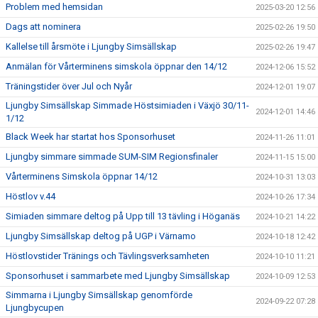
Problem med hemsidan
2025-03-20 12:56
Dags att nominera
2025-02-26 19:50
Kallelse till årsmöte i Ljungby Simsällskap
2025-02-26 19:47
Anmälan för Vårterminens simskola öppnar den 14/12
2024-12-06 15:52
Träningstider över Jul och Nyår
2024-12-01 19:07
Ljungby Simsällskap Simmade Höstsimiaden i Växjö 30/11-
2024-12-01 14:46
1/12
Black Week har startat hos Sponsorhuset
2024-11-26 11:01
Ljungby simmare simmade SUM-SIM Regionsfinaler
2024-11-15 15:00
Vårterminens Simskola öppnar 14/12
2024-10-31 13:03
Höstlov v.44
2024-10-26 17:34
Simiaden simmare deltog på Upp till 13 tävling i Höganäs
2024-10-21 14:22
Ljungby Simsällskap deltog på UGP i Värnamo
2024-10-18 12:42
Höstlovstider Tränings och Tävlingsverksamheten
2024-10-10 11:21
Sponsorhuset i sammarbete med Ljungby Simsällskap
2024-10-09 12:53
Simmarna i Ljungby Simsällskap genomförde
2024-09-22 07:28
Ljungbycupen