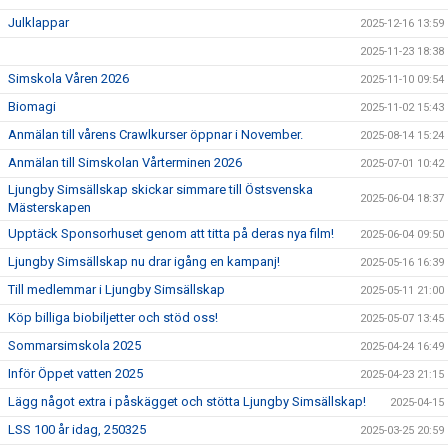
Julklappar
2025-12-16 13:59
2025-11-23 18:38
Simskola Våren 2026
2025-11-10 09:54
Biomagi
2025-11-02 15:43
Anmälan till vårens Crawlkurser öppnar i November.
2025-08-14 15:24
Anmälan till Simskolan Vårterminen 2026
2025-07-01 10:42
Ljungby Simsällskap skickar simmare till Östsvenska
2025-06-04 18:37
Mästerskapen
Upptäck Sponsorhuset genom att titta på deras nya film!
2025-06-04 09:50
Ljungby Simsällskap nu drar igång en kampanj!
2025-05-16 16:39
Till medlemmar i Ljungby Simsällskap
2025-05-11 21:00
Köp billiga biobiljetter och stöd oss!
2025-05-07 13:45
Sommarsimskola 2025
2025-04-24 16:49
Inför Öppet vatten 2025
2025-04-23 21:15
Lägg något extra i påskägget och stötta Ljungby Simsällskap!
2025-04-15
LSS 100 år idag, 250325
2025-03-25 20:59