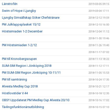
Länstrofén
2019-03-05 09:15
Swim of Hope i Ljungby
2019-03-04 17:11
Ljungby Simsällskap Söker Chefstränare
2018-12-12 19:59
PM Julklappsplasket 15/12
2018-12-10 16:00
Höstsimiaden 1-2 December
2018-12-04 11:12
2018-11-30 19:46
PM Höstsimiaden 1-2/12
2018-11-26 19:40
2018-11-17 07:02
PM till Kronobergscupen
2018-11-13 18:22
SUM-SIM Region i Jönköping 2018
2018-11-12 17:11
PM SUM-SIM Region Jönköping 10-11/11
2018-11-05 15:53
PM till samträning
2018-10-24 17:35
Alvesta Medley Cup 2018
2018-10-21 12:17
Höstlovstider V.44
2018-10-18 12:35
OBS!! Uppdaterat PM Medley Cup Alvesta 20/10
2018-10-16 17:02
Tävlingsfunktionärsutbildning
2018-10-15 07:10