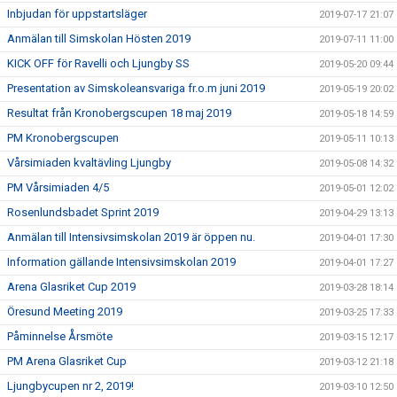
Inbjudan för uppstartsläger
2019-07-17 21:07
Anmälan till Simskolan Hösten 2019
2019-07-11 11:00
KICK OFF för Ravelli och Ljungby SS
2019-05-20 09:44
Presentation av Simskoleansvariga fr.o.m juni 2019
2019-05-19 20:02
Resultat från Kronobergscupen 18 maj 2019
2019-05-18 14:59
PM Kronobergscupen
2019-05-11 10:13
Vårsimiaden kvaltävling Ljungby
2019-05-08 14:32
PM Vårsimiaden 4/5
2019-05-01 12:02
Rosenlundsbadet Sprint 2019
2019-04-29 13:13
Anmälan till Intensivsimskolan 2019 är öppen nu.
2019-04-01 17:30
Information gällande Intensivsimskolan 2019
2019-04-01 17:27
Arena Glasriket Cup 2019
2019-03-28 18:14
Öresund Meeting 2019
2019-03-25 17:33
Påminnelse Årsmöte
2019-03-15 12:17
PM Arena Glasriket Cup
2019-03-12 21:18
Ljungbycupen nr 2, 2019!
2019-03-10 12:50