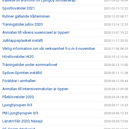
Kallelse till årsmöte för Ljungby Simsällskap
2021-03-03 18:04
Sportlovstider 2021
2021-02-19 12:22
Rutiner gällande Vårterminen
2020-12-23 08:17
Träningstider jullov 2020
2020-12-14 12:33
Anmälan till vårens vuxencrawl är öppen!
2020-12-07 19:22
Julklappsplasket inställt
2020-11-17 20:55
Viktig information om vår verksamhet fr.o.m 6 november
2020-11-06 08:29
Höstlovstider Ht20
2020-10-12 15:06
Träningstider under sommarlovet
2020-06-15 15:00
Sydow-Sprinten inställd
2020-05-11 11:38
Föräldrar i simhallen
2020-04-15 09:44
Anmälan till Intensivsimskolan är öppen.
2020-04-12 09:08
Påsklovstider 2020
2020-03-24 18:30
Ljungbycupen 9/3
2020-03-11 14:23
PM Ljungbycupen 9/3
2020-03-06 13:33
Länstrofén 2020, Nässjö
2020-03-03 13:03