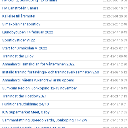
PM UGP 2, Jönköping 12-13 mars
2022-03-03 10:08
PM Länstrofén 5 mars
2022-03-03 10:07
Kallelse till årsmöte!
2022-03-01 20:30
Simskolan har sportlov
2022-02-20 12:48
Ljungbycupen 14 februari 2022
2022-02-14 18:43
Sportlovstider VT22
2022-02-14 15:39
Start för Simskolan VT2022
2021-12-27 07:57
Träningstider jullov
2021-12-16 09:40
Anmälan till simskolan för Vårterminen 2022
2021-12-12 12:20
Inställd träning för tävlings- och träningsverksamheten v.50
2021-12-09 15:12
Anmälan till vårens vuxencrawl är nu öppen!
2021-12-08 10:59
Sum-Sim Region, Jönköping 12-13 november
2021-11-18 10:43
Träningstider Höstlov 2021
2021-10-21 17:13
Funktionärsutbildning 24/10
2021-10-12 18:01
ICA Supermarket Meet, Osby
2021-10-12 17:55
Sammanfattning Speedo Yards, Jönköping 11-12/9
2021-09-13 13:37