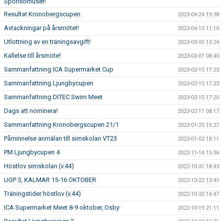
Sponsorhuset!
Resultat Kronobergscupen
2023-04-24 19:38
Avtackningar på årsmötet!
2023-04-15 11:10
Utlottning av en träningsavgift!
2023-03-05 13:24
Kallelse till årsmöte!
2023-03-01 08:40
Sammanfattning ICA Supermarket Cup
2023-02-15 17:23
Sammanfattning Ljungbycupen
2023-02-15 17:23
Sammanfattning DITEC Swim Meet
2023-02-15 17:20
Dags att nominera!
2023-02-11 08:17
Sammanfattning Kronobergscupen 21/1
2023-01-25 15:27
Påminnelse anmälan till simskolan VT23
2023-01-02 18:11
PM Ljungbycupen 4
2022-11-14 15:36
Höstlov simskolan (v.44)
2022-10-31 18:43
UGP 3, KALMAR 15-16 OKTOBER
2022-10-22 13:45
Träningstider höstlov (v.44)
2022-10-20 14:47
ICA Supermarket Meet 8-9 oktober, Osby
2022-10-19 21:11