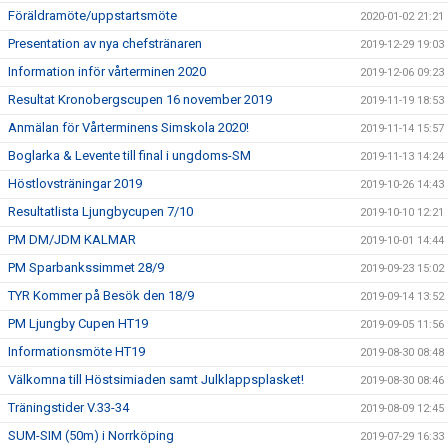
Föräldramöte/uppstartsmöte
2020-01-02 21:21
Presentation av nya chefstränaren
2019-12-29 19:03
Information inför vårterminen 2020
2019-12-06 09:23
Resultat Kronobergscupen 16 november 2019
2019-11-19 18:53
Anmälan för Vårterminens Simskola 2020!
2019-11-14 15:57
Boglarka & Levente till final i ungdoms-SM
2019-11-13 14:24
Höstlovsträningar 2019
2019-10-26 14:43
Resultatlista Ljungbycupen 7/10
2019-10-10 12:21
PM DM/JDM KALMAR
2019-10-01 14:44
PM Sparbankssimmet 28/9
2019-09-23 15:02
TYR Kommer på Besök den 18/9
2019-09-14 13:52
PM Ljungby Cupen HT19
2019-09-05 11:56
Informationsmöte HT19
2019-08-30 08:48
Välkomna till Höstsimiaden samt Julklappsplasket!
2019-08-30 08:46
Träningstider V.33-34
2019-08-09 12:45
SUM-SIM (50m) i Norrköping
2019-07-29 16:33