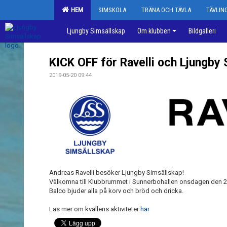
HEM
SIMSKOLA
TRÄNA OCH TÄVLA
TÄVLI
Ljungby Simsällskap
Om klubben
Bildgalleri
KICK OFF för Ravelli och Ljungby 
2019-05-20 09:44
Andreas Ravelli besöker Ljungby Simsällskap!
Välkomna till Klubbrummet i Sunnerbohallen onsdagen den 22
Balco bjuder alla på korv och bröd och dricka.
Läs mer om kvällens aktiviteter
här