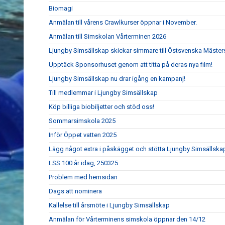
Biomagi
Anmälan till vårens Crawlkurser öppnar i November.
Anmälan till Simskolan Vårterminen 2026
Ljungby Simsällskap skickar simmare till Östsvenska Mäste
Upptäck Sponsorhuset genom att titta på deras nya film!
Ljungby Simsällskap nu drar igång en kampanj!
Till medlemmar i Ljungby Simsällskap
Köp billiga biobiljetter och stöd oss!
Sommarsimskola 2025
Inför Öppet vatten 2025
Lägg något extra i påskägget och stötta Ljungby Simsällska
LSS 100 år idag, 250325
Problem med hemsidan
Dags att nominera
Kallelse till årsmöte i Ljungby Simsällskap
Anmälan för Vårterminens simskola öppnar den 14/12