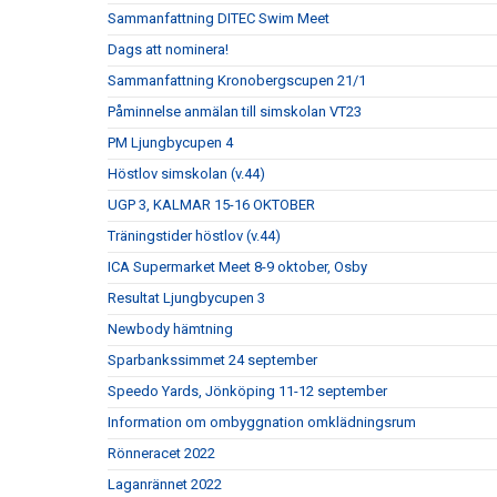
Sammanfattning DITEC Swim Meet
Dags att nominera!
Sammanfattning Kronobergscupen 21/1
Påminnelse anmälan till simskolan VT23
PM Ljungbycupen 4
Höstlov simskolan (v.44)
UGP 3, KALMAR 15-16 OKTOBER
Träningstider höstlov (v.44)
ICA Supermarket Meet 8-9 oktober, Osby
Resultat Ljungbycupen 3
Newbody hämtning
Sparbankssimmet 24 september
Speedo Yards, Jönköping 11-12 september
Information om ombyggnation omklädningsrum
Rönneracet 2022
Laganrännet 2022