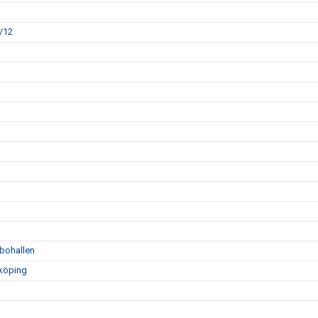
/12
bohallen
nköping