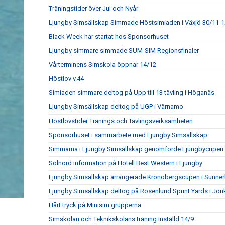
Träningstider över Jul och Nyår
Ljungby Simsällskap Simmade Höstsimiaden i Växjö 30/11-1
Black Week har startat hos Sponsorhuset
Ljungby simmare simmade SUM-SIM Regionsfinaler
Vårterminens Simskola öppnar 14/12
Höstlov v.44
Simiaden simmare deltog på Upp till 13 tävling i Höganäs
Ljungby Simsällskap deltog på UGP i Värnamo
Höstlovstider Tränings och Tävlingsverksamheten
Sponsorhuset i sammarbete med Ljungby Simsällskap
Simmarna i Ljungby Simsällskap genomförde Ljungbycupen
Solnord information på Hotell Best Western i Ljungby
Ljungby Simsällskap arrangerade Kronobergscupen i Sunner
Ljungby Simsällskap deltog på Rosenlund Sprint Yards i Jö
Hårt tryck på Minisim grupperna
Simskolan och Teknikskolans träning inställd 14/9