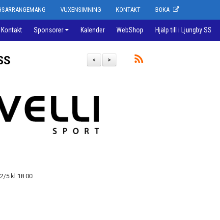
NGSARRANGEMANG
VUXENSIMNING
KONTAKT
BOKA
Kontakt
Sponsorer
Kalender
WebShop
Hjälp till i Ljungby SS
SS
<
>
/5 kl.18.00