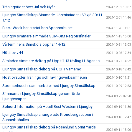
Träningstider över Jul och Nyår
2024-12-01 19:07
Ljungby Simsällskap Simmade Höstsimiaden i Växjö 30/11-
2024-12-01 14:46
1/12
Black Week har startat hos Sponsorhuset
2024-11-26 11:01
Ljungby simmare simmade SUM-SIM Regionsfinaler
2024-11-15 15:00
Vårterminens Simskola öppnar 14/12
2024-10-31 13:03
Höstlov v.44
2024-10-26 17:34
Simiaden simmare deltog på Upp till 13 tävling i Höganäs
2024-10-21 14:22
Ljungby Simsällskap deltog på UGP i Värnamo
2024-10-18 12:42
Höstlovstider Tränings och Tävlingsverksamheten
2024-10-10 11:21
Sponsorhuset i sammarbete med Ljungby Simsällskap
2024-10-09 12:53
Simmarna i Ljungby Simsällskap genomförde
2024-09-22 07:28
Ljungbycupen
Solnord information på Hotell Best Western i Ljungby
2024-09-19 11:36
Ljungby Simsällskap arrangerade Kronobergscupen i
2024-09-16 12:47
Sunnerbohallen
Ljungby Simsällskap deltog på Rosenlund Sprint Yards i
2024-09-11 13:06