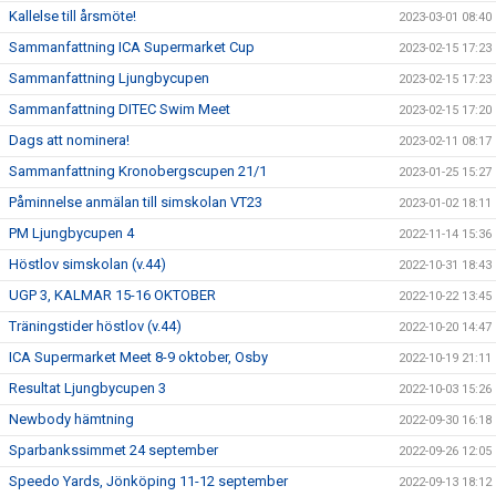
Kallelse till årsmöte!
2023-03-01 08:40
Sammanfattning ICA Supermarket Cup
2023-02-15 17:23
Sammanfattning Ljungbycupen
2023-02-15 17:23
Sammanfattning DITEC Swim Meet
2023-02-15 17:20
Dags att nominera!
2023-02-11 08:17
Sammanfattning Kronobergscupen 21/1
2023-01-25 15:27
Påminnelse anmälan till simskolan VT23
2023-01-02 18:11
PM Ljungbycupen 4
2022-11-14 15:36
Höstlov simskolan (v.44)
2022-10-31 18:43
UGP 3, KALMAR 15-16 OKTOBER
2022-10-22 13:45
Träningstider höstlov (v.44)
2022-10-20 14:47
ICA Supermarket Meet 8-9 oktober, Osby
2022-10-19 21:11
Resultat Ljungbycupen 3
2022-10-03 15:26
Newbody hämtning
2022-09-30 16:18
Sparbankssimmet 24 september
2022-09-26 12:05
Speedo Yards, Jönköping 11-12 september
2022-09-13 18:12