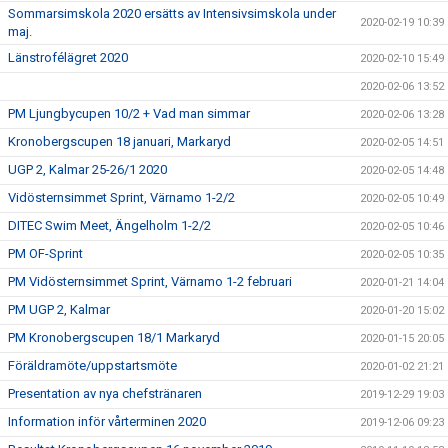
Sommarsimskola 2020 ersätts av Intensivsimskola under
2020-02-19 10:39
maj.
Länstrofélägret 2020
2020-02-10 15:49
2020-02-06 13:52
PM Ljungbycupen 10/2 + Vad man simmar
2020-02-06 13:28
Kronobergscupen 18 januari, Markaryd
2020-02-05 14:51
UGP 2, Kalmar 25-26/1 2020
2020-02-05 14:48
Vidösternsimmet Sprint, Värnamo 1-2/2
2020-02-05 10:49
DITEC Swim Meet, Ängelholm 1-2/2
2020-02-05 10:46
PM OF-Sprint
2020-02-05 10:35
PM Vidösternsimmet Sprint, Värnamo 1-2 februari
2020-01-21 14:04
PM UGP 2, Kalmar
2020-01-20 15:02
PM Kronobergscupen 18/1 Markaryd
2020-01-15 20:05
Föräldramöte/uppstartsmöte
2020-01-02 21:21
Presentation av nya chefstränaren
2019-12-29 19:03
Information inför vårterminen 2020
2019-12-06 09:23