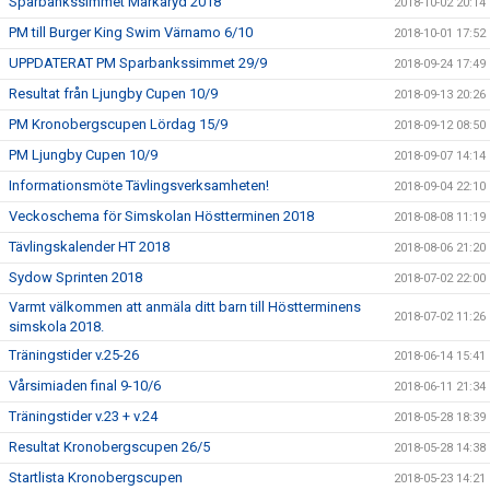
Sparbankssimmet Markaryd 2018
2018-10-02 20:14
PM till Burger King Swim Värnamo 6/10
2018-10-01 17:52
UPPDATERAT PM Sparbankssimmet 29/9
2018-09-24 17:49
Resultat från Ljungby Cupen 10/9
2018-09-13 20:26
PM Kronobergscupen Lördag 15/9
2018-09-12 08:50
PM Ljungby Cupen 10/9
2018-09-07 14:14
Informationsmöte Tävlingsverksamheten!
2018-09-04 22:10
Veckoschema för Simskolan Höstterminen 2018
2018-08-08 11:19
Tävlingskalender HT 2018
2018-08-06 21:20
Sydow Sprinten 2018
2018-07-02 22:00
Varmt välkommen att anmäla ditt barn till Höstterminens
2018-07-02 11:26
simskola 2018.
Träningstider v.25-26
2018-06-14 15:41
Vårsimiaden final 9-10/6
2018-06-11 21:34
Träningstider v.23 + v.24
2018-05-28 18:39
Resultat Kronobergscupen 26/5
2018-05-28 14:38
Startlista Kronobergscupen
2018-05-23 14:21