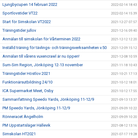
Ljungbycupen 14 februari 2022
2022-02-14 18:43
Sportlovstider VT22
2022-02-14 15:39
Start för Simskolan VT2022
2021-12-27 07:57
Träningstider jullov
2021-12-16 09:40
Anmälan till simskolan för Vårterminen 2022
2021-12-12 12:20
Inställd träning för tävlings- och träningsverksamheten v.50
2021-12-09 15:12
Anmälan till vårens vuxencrawl är nu öppen!
2021-12-08 10:59
Sum-Sim Region, Jönköping 12-13 november
2021-11-18 10:43
Träningstider Höstlov 2021
2021-10-21 17:13
Funktionärsutbildning 24/10
2021-10-12 18:01
ICA Supermarket Meet, Osby
2021-10-12 17:55
Sammanfattning Speedo Yards, Jönköping 11-12/9
2021-09-13 13:37
PM Speedo Yards, Jönköping 11-12/9
2021-09-09 10:22
Rönneracet Ängelholm
2021-09-09 10:20
PM Uppstartsläger Hällevik
2021-08-12 13:16
Simskolan HT2021
2021-07-17 19:28