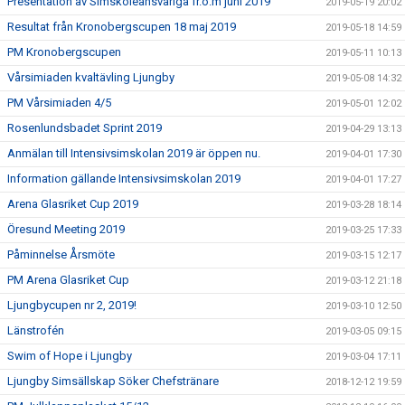
Presentation av Simskoleansvariga fr.o.m juni 2019
2019-05-19 20:02
Resultat från Kronobergscupen 18 maj 2019
2019-05-18 14:59
PM Kronobergscupen
2019-05-11 10:13
Vårsimiaden kvaltävling Ljungby
2019-05-08 14:32
PM Vårsimiaden 4/5
2019-05-01 12:02
Rosenlundsbadet Sprint 2019
2019-04-29 13:13
Anmälan till Intensivsimskolan 2019 är öppen nu.
2019-04-01 17:30
Information gällande Intensivsimskolan 2019
2019-04-01 17:27
Arena Glasriket Cup 2019
2019-03-28 18:14
Öresund Meeting 2019
2019-03-25 17:33
Påminnelse Årsmöte
2019-03-15 12:17
PM Arena Glasriket Cup
2019-03-12 21:18
Ljungbycupen nr 2, 2019!
2019-03-10 12:50
Länstrofén
2019-03-05 09:15
Swim of Hope i Ljungby
2019-03-04 17:11
Ljungby Simsällskap Söker Chefstränare
2018-12-12 19:59