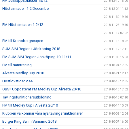
PM Julklappsplasket 15/12
2018-12-10 16:00
Höstsimiaden 1-2 December
2018-12-04 11:12
2018-11-30 19:46
PM Höstsimiaden 1-2/12
2018-11-26 19:40
2018-11-17 07:02
PM till Kronobergscupen
2018-11-13 18:22
SUM-SIM Region i Jönköping 2018
2018-11-12 17:11
PM SUM-SIM Region Jönköping 10-11/11
2018-11-05 15:53
PM till samträning
2018-10-24 17:35
Alvesta Medley Cup 2018
2018-10-21 12:17
Höstlovstider V.44
2018-10-18 12:35
OBS!! Uppdaterat PM Medley Cup Alvesta 20/10
2018-10-16 17:02
Tävlingsfunktionärsutbildning
2018-10-15 07:10
PM till Medley Cup i Alvesta 20/10
2018-10-14 10:09
Klubben välkomnar våra nya tävlingsfunktionärer.
2018-10-09 12:04
Burger King Swim Värnamo 2018
2018-10-07 16:00