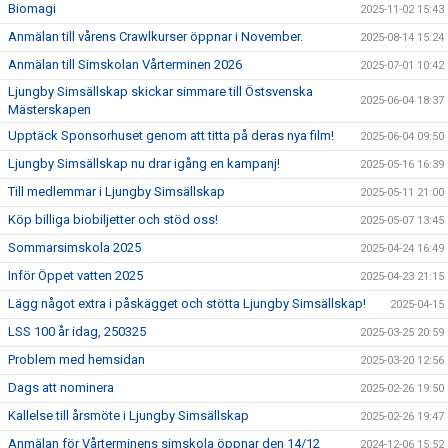
Biomagi
2025-11-02 15:43
Anmälan till vårens Crawlkurser öppnar i November.
2025-08-14 15:24
Anmälan till Simskolan Vårterminen 2026
2025-07-01 10:42
Ljungby Simsällskap skickar simmare till Östsvenska
2025-06-04 18:37
Mästerskapen
Upptäck Sponsorhuset genom att titta på deras nya film!
2025-06-04 09:50
Ljungby Simsällskap nu drar igång en kampanj!
2025-05-16 16:39
Till medlemmar i Ljungby Simsällskap
2025-05-11 21:00
Köp billiga biobiljetter och stöd oss!
2025-05-07 13:45
Sommarsimskola 2025
2025-04-24 16:49
Inför Öppet vatten 2025
2025-04-23 21:15
Lägg något extra i påskägget och stötta Ljungby Simsällskap!
2025-04-15
LSS 100 år idag, 250325
2025-03-25 20:59
Problem med hemsidan
2025-03-20 12:56
Dags att nominera
2025-02-26 19:50
Kallelse till årsmöte i Ljungby Simsällskap
2025-02-26 19:47
Anmälan för Vårterminens simskola öppnar den 14/12
2024-12-06 15:52