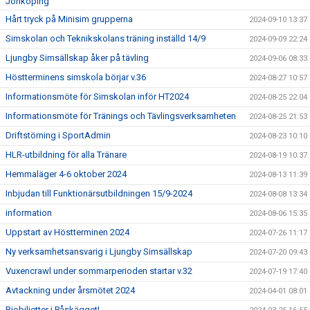
Jönköping
Hårt tryck på Minisim grupperna
2024-09-10 13:37
Simskolan och Teknikskolans träning inställd 14/9
2024-09-09 22:24
Ljungby Simsällskap åker på tävling
2024-09-06 08:33
Höstterminens simskola börjar v.36
2024-08-27 10:57
Informationsmöte för Simskolan inför HT2024
2024-08-25 22:04
Informationsmöte för Tränings och Tävlingsverksamheten
2024-08-25 21:53
Driftstörning i SportAdmin
2024-08-23 10:10
HLR-utbildning för alla Tränare
2024-08-19 10:37
Hemmaläger 4-6 oktober 2024
2024-08-13 11:39
Inbjudan till Funktionärsutbildningen 15/9-2024
2024-08-08 13:34
information
2024-08-06 15:35
Uppstart av Höstterminen 2024
2024-07-26 11:17
Ny verksamhetsansvarig i Ljungby Simsällskap
2024-07-20 09:43
Vuxencrawl under sommarperioden startar v.32
2024-07-19 17:40
Avtackning under årsmötet 2024
2024-04-01 08:01
Biobiljetter i Påskägget!