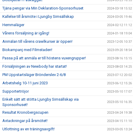
2024-03-25 16:55
Tjäna pengar via Min Deklaration-Sponsorhuset
2024-03-18 15:52
Kallelse till årsmöte i Ljungby Simsällskap
2024-03-05 19:46
Hemmaläger
2024-02-12 11:12
Vårens försäljning är igång!
2024-01-18 19:04
Anmälan till vårens crawlkurser är öppen!
2023-12-05 10:37
Biokampanj med Filmstaden!
2023-09-20 18:54
Passa på att anmäla er till höstens vuxengrupper!
2023-08-16 15:15
Försäljningen av Newbody har startat!
2023-08-03 14:25
PM Uppstartsläger Brönderslev 2-6/8
2023-07-12 20:02
Arbetshelg 10-11 juni 2023
2023-06-12 15:26
Supportertröjor
2023-05-10 17:07
Enkelt sätt att stötta Ljungby Simsällskap via
2023-05-10 16:35
Sponsorhuset!
Resultat Kronobergscupen
2023-04-24 19:38
Avtackningar på årsmötet!
2023-04-15 11:10
Utlottning av en träningsavgift!
2023-03-05 13:24