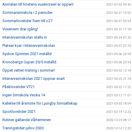
Anmälan till höstens vuxencrawl är öppen!
2021-07-02 09:46
Sommarsimskola i 2 perioder
2021-06-21 15:05
Sommarlovstider fram till v.27
2021-06-07 09:53
Vuxensim drar igång!
2021-05-31 17:18
Intensivsimskolan ställs in
2021-05-24 07:26
Platser kvar i Intensivsimskolan
2021-05-07 07:23
Sydow Sprinten 2021 inställd
2021-05-06 20:59
Kronobergs Cupen 29/5 inställd.
2021-05-06 20:54
Öppet vatten-träning i sommar!
2021-05-02 12:18
Intensivsimskolan 2021 öppnar snart
2021-04-25 21:18
Påsklovstider VT21
2021-03-22 17:22
Ingen Simskola Vecka 14
2021-03-12 11:01
Kallelse till årsmöte för Ljungby Simsällskap
2021-03-03 18:04
Sportlovstider 2021
2021-02-19 12:22
Rutiner gällande Vårterminen
2020-12-23 08:17
Träningstider jullov 2020
2020-12-14 12:33