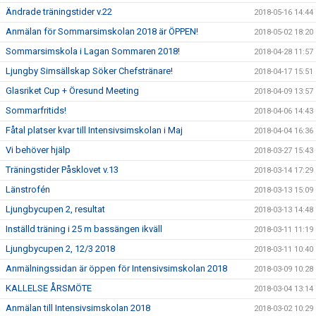
Ändrade träningstider v.22
2018-05-16 14:44
Anmälan för Sommarsimskolan 2018 är ÖPPEN!
2018-05-02 18:20
Sommarsimskola i Lagan Sommaren 2018!
2018-04-28 11:57
Ljungby Simsällskap Söker Chefstränare!
2018-04-17 15:51
Glasriket Cup + Öresund Meeting
2018-04-09 13:57
Sommarfritids!
2018-04-06 14:43
Fåtal platser kvar till Intensivsimskolan i Maj
2018-04-04 16:36
Vi behöver hjälp
2018-03-27 15:43
Träningstider Påsklovet v.13
2018-03-14 17:29
Länstrofén
2018-03-13 15:09
Ljungbycupen 2, resultat
2018-03-13 14:48
Inställd träning i 25 m bassängen ikväll
2018-03-11 11:19
Ljungbycupen 2, 12/3 2018
2018-03-11 10:40
Anmälningssidan är öppen för Intensivsimskolan 2018
2018-03-09 10:28
KALLELSE ÅRSMÖTE
2018-03-04 13:14
Anmälan till Intensivsimskolan 2018
2018-03-02 10:29