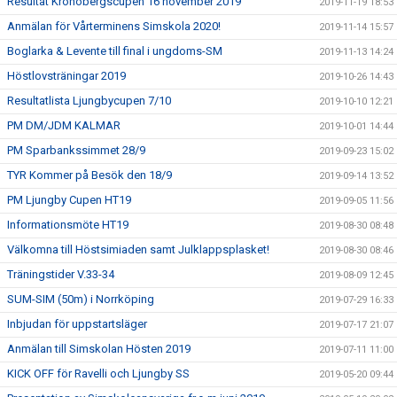
Resultat Kronobergscupen 16 november 2019
2019-11-19 18:53
Anmälan för Vårterminens Simskola 2020!
2019-11-14 15:57
Boglarka & Levente till final i ungdoms-SM
2019-11-13 14:24
Höstlovsträningar 2019
2019-10-26 14:43
Resultatlista Ljungbycupen 7/10
2019-10-10 12:21
PM DM/JDM KALMAR
2019-10-01 14:44
PM Sparbankssimmet 28/9
2019-09-23 15:02
TYR Kommer på Besök den 18/9
2019-09-14 13:52
PM Ljungby Cupen HT19
2019-09-05 11:56
Informationsmöte HT19
2019-08-30 08:48
Välkomna till Höstsimiaden samt Julklappsplasket!
2019-08-30 08:46
Träningstider V.33-34
2019-08-09 12:45
SUM-SIM (50m) i Norrköping
2019-07-29 16:33
Inbjudan för uppstartsläger
2019-07-17 21:07
Anmälan till Simskolan Hösten 2019
2019-07-11 11:00
KICK OFF för Ravelli och Ljungby SS
2019-05-20 09:44