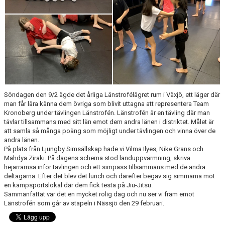
Söndagen den 9/2 ägde det årliga Länstrofélägret rum i Växjö, ett läger där
man får lära känna dem övriga som blivit uttagna att representera Team
Kronoberg under tävlingen Länstrofén. Länstrofén är en tävling där man
tävlar tillsammans med sitt län emot dem andra länen i distriktet. Målet är
att samla så många poäng som möjligt under tävlingen och vinna över de
andra länen.
På plats från Ljungby Simsällskap hade vi Vilma Ilyes, Nike Grans och
Mahdya Ziraki. På dagens schema stod landuppvärmning, skriva
hejarramsa inför tävlingen och ett simpass tillsammans med de andra
deltagarna. Efter det blev det lunch och därefter begav sig simmarna mot
en kampsportslokal där dem fick testa på Jiu-Jitsu.
Sammanfattat var det en mycket rolig dag och nu ser vi fram emot
Länstrofén som går av stapeln i Nässjö den 29 februari.