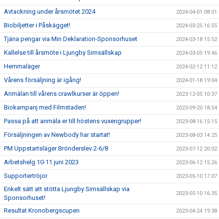
Avtackning under årsmötet 2024
2024-04-01 08:01
Biobiljetter i Påskägget!
2024-03-25 16:55
Tjäna pengar via Min Deklaration-Sponsorhuset
2024-03-18 15:52
Kallelse till årsmöte i Ljungby Simsällskap
2024-03-05 19:46
Hemmaläger
2024-02-12 11:12
Vårens försäljning är igång!
2024-01-18 19:04
Anmälan till vårens crawlkurser är öppen!
2023-12-05 10:37
Biokampanj med Filmstaden!
2023-09-20 18:54
Passa på att anmäla er till höstens vuxengrupper!
2023-08-16 15:15
Försäljningen av Newbody har startat!
2023-08-03 14:25
PM Uppstartsläger Brönderslev 2-6/8
2023-07-12 20:02
Arbetshelg 10-11 juni 2023
2023-06-12 15:26
Supportertröjor
2023-05-10 17:07
Enkelt sätt att stötta Ljungby Simsällskap via
2023-05-10 16:35
Sponsorhuset!
Resultat Kronobergscupen
2023-04-24 19:38