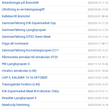
Avtackningar på årsmötet!
2023-04-15 11:10
Utlottning av en träningsavgift!
2023-03-05 13:24
Kallelse till årsmöte!
2023-03-01 08:40
Sammanfattning ICA Supermarket Cup
2023-02-15 17:23
Sammanfattning Ljungbycupen
2023-02-15 17:23
Sammanfattning DITEC Swim Meet
2023-02-15 17:20
Dags att nominera!
2023-02-11 08:17
Sammanfattning Kronobergscupen 21/1
2023-01-25 15:27
Påminnelse anmälan till simskolan VT23
2023-01-02 18:11
PM Ljungbycupen 4
2022-11-14 15:36
Höstlov simskolan (v.44)
2022-10-31 18:43
UGP 3, KALMAR 15-16 OKTOBER
2022-10-22 13:45
Träningstider höstlov (v.44)
2022-10-20 14:47
ICA Supermarket Meet 8-9 oktober, Osby
2022-10-19 21:11
Resultat Ljungbycupen 3
2022-10-03 15:26
Newbody hämtning
2022-09-30 16:18