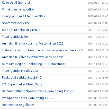
Kallelse till årsmöte!
2022-03-01 20:30
Simskolan har sportlov
2022-02-20 12:48
Ljungbycupen 14 februari 2022
2022-02-14 18:43
Sportlovstider VT22
2022-02-14 15:39
Start för Simskolan VT2022
2021-12-27 07:57
Träningstider jullov
2021-12-16 09:40
Anmälan till simskolan för Vårterminen 2022
2021-12-12 12:20
Inställd träning för tävlings- och träningsverksamheten v.50
2021-12-09 15:12
Anmälan till vårens vuxencrawl är nu öppen!
2021-12-08 10:59
Sum-Sim Region, Jönköping 12-13 november
2021-11-18 10:43
Träningstider Höstlov 2021
2021-10-21 17:13
Funktionärsutbildning 24/10
2021-10-12 18:01
ICA Supermarket Meet, Osby
2021-10-12 17:55
Sammanfattning Speedo Yards, Jönköping 11-12/9
2021-09-13 13:37
PM Speedo Yards, Jönköping 11-12/9
2021-09-09 10:22
Rönneracet Ängelholm
2021-09-09 10:20