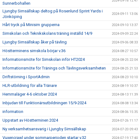
2024-09-16 12:47
Sunnerbohallen
Ljungby Simsällskap deltog på Rosenlund Sprint Yards i
2024-09-11 13:06
Jönköping
Hårt tryck på Minisim grupperna
2024-09-10 13:37
Simskolan och Teknikskolans träning inställd 14/9
2024-09-09 22:24
Ljungby Simsällskap åker på tävling
2024-09-06 08:33
Höstterminens simskola börjar v.36
2024-08-27 10:57
Informationsmöte för Simskolan inför HT2024
2024-08-25 22:04
Informationsmöte för Tränings och Tävlingsverksamheten
2024-08-25 21:53
Driftstörning i SportAdmin
2024-08-23 10:10
HLR-utbildning för alla Tränare
2024-08-19 10:37
Hemmaläger 4-6 oktober 2024
2024-08-13 11:39
Inbjudan till Funktionärsutbildningen 15/9-2024
2024-08-08 13:34
information
2024-08-06 15:35
Uppstart av Höstterminen 2024
2024-07-26 11:17
Ny verksamhetsansvarig i Ljungby Simsällskap
2024-07-20 09:43
Vuxencrawl under sommarperioden startar v.32
2024-07-19 17:40