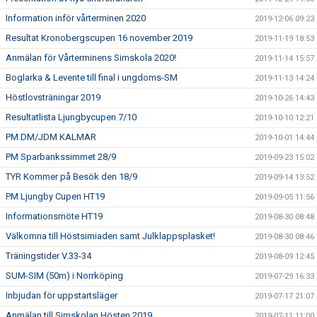
Information inför vårterminen 2020
2019-12-06 09:23
Resultat Kronobergscupen 16 november 2019
2019-11-19 18:53
Anmälan för Vårterminens Simskola 2020!
2019-11-14 15:57
Boglarka & Levente till final i ungdoms-SM
2019-11-13 14:24
Höstlovsträningar 2019
2019-10-26 14:43
Resultatlista Ljungbycupen 7/10
2019-10-10 12:21
PM DM/JDM KALMAR
2019-10-01 14:44
PM Sparbankssimmet 28/9
2019-09-23 15:02
TYR Kommer på Besök den 18/9
2019-09-14 13:52
PM Ljungby Cupen HT19
2019-09-05 11:56
Informationsmöte HT19
2019-08-30 08:48
Välkomna till Höstsimiaden samt Julklappsplasket!
2019-08-30 08:46
Träningstider V.33-34
2019-08-09 12:45
SUM-SIM (50m) i Norrköping
2019-07-29 16:33
Inbjudan för uppstartsläger
2019-07-17 21:07
Anmälan till Simskolan Hösten 2019
2019-07-11 11:00