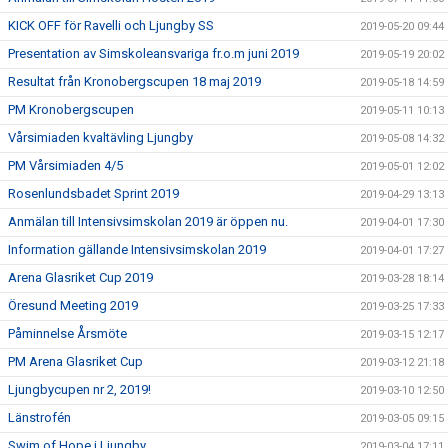
KICK OFF för Ravelli och Ljungby SS
2019-05-20 09:44
Presentation av Simskoleansvariga fr.o.m juni 2019
2019-05-19 20:02
Resultat från Kronobergscupen 18 maj 2019
2019-05-18 14:59
PM Kronobergscupen
2019-05-11 10:13
Vårsimiaden kvaltävling Ljungby
2019-05-08 14:32
PM Vårsimiaden 4/5
2019-05-01 12:02
Rosenlundsbadet Sprint 2019
2019-04-29 13:13
Anmälan till Intensivsimskolan 2019 är öppen nu.
2019-04-01 17:30
Information gällande Intensivsimskolan 2019
2019-04-01 17:27
Arena Glasriket Cup 2019
2019-03-28 18:14
Öresund Meeting 2019
2019-03-25 17:33
Påminnelse Årsmöte
2019-03-15 12:17
PM Arena Glasriket Cup
2019-03-12 21:18
Ljungbycupen nr 2, 2019!
2019-03-10 12:50
Länstrofén
2019-03-05 09:15
Swim of Hope i Ljungby
2019-03-04 17:11