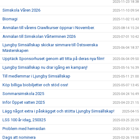
2025-11-23 18:38
Simskola Våren 2026
2025-11-10 09:54
Biomagi
2025-11-02 15:43
Anmälan till vårens Crawlkurser öppnar i November.
2025-08-14 15:24
Anmälan till Simskolan Vårterminen 2026
2025-07-01 10:42
Ljungby Simsällskap skickar simmare till Östsvenska
2025-06-04 18:37
Mästerskapen
Upptäck Sponsorhuset genom att titta på deras nya film!
2025-06-04 09:50
Ljungby Simsällskap nu drar igång en kampanj!
2025-05-16 16:39
Till medlemmar i Ljungby Simsällskap
2025-05-11 21:00
Köp billiga biobiljetter och stöd oss!
2025-05-07 13:45
Sommarsimskola 2025
2025-04-24 16:49
Inför Öppet vatten 2025
2025-04-23 21:15
Lägg något extra i påskägget och stötta Ljungby Simsällskap!
2025-04-15
LSS 100 år idag, 250325
2025-03-25 20:59
Problem med hemsidan
2025-03-20 12:56
Dags att nominera
2025-02-26 19:50