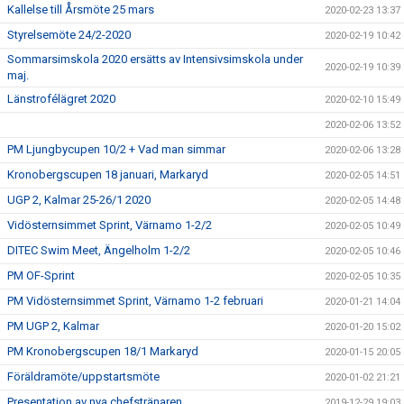
Kallelse till Årsmöte 25 mars
2020-02-23 13:37
Styrelsemöte 24/2-2020
2020-02-19 10:42
Sommarsimskola 2020 ersätts av Intensivsimskola under
2020-02-19 10:39
maj.
Länstrofélägret 2020
2020-02-10 15:49
2020-02-06 13:52
PM Ljungbycupen 10/2 + Vad man simmar
2020-02-06 13:28
Kronobergscupen 18 januari, Markaryd
2020-02-05 14:51
UGP 2, Kalmar 25-26/1 2020
2020-02-05 14:48
Vidösternsimmet Sprint, Värnamo 1-2/2
2020-02-05 10:49
DITEC Swim Meet, Ängelholm 1-2/2
2020-02-05 10:46
PM OF-Sprint
2020-02-05 10:35
PM Vidösternsimmet Sprint, Värnamo 1-2 februari
2020-01-21 14:04
PM UGP 2, Kalmar
2020-01-20 15:02
PM Kronobergscupen 18/1 Markaryd
2020-01-15 20:05
Föräldramöte/uppstartsmöte
2020-01-02 21:21
Presentation av nya chefstränaren
2019-12-29 19:03