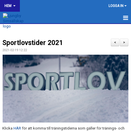
HEM
LOGGA IN
LJUNGBY SIMSÄLLSKAP
Sportlovstider 2021
OM KLUBBEN
<
>
2021-02-19 12:22
BILDGALLERI
KONTAKT
SPONSORER
KALENDER
WEBSHOP
HJÄLP TILL I LJUNGBY SS
Klicka
HÄR
för att komma till träningstiderna som gäller för tränings- och