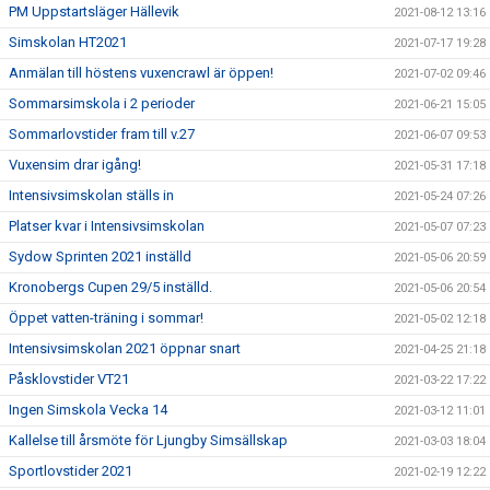
PM Uppstartsläger Hällevik
2021-08-12 13:16
Simskolan HT2021
2021-07-17 19:28
Anmälan till höstens vuxencrawl är öppen!
2021-07-02 09:46
Sommarsimskola i 2 perioder
2021-06-21 15:05
Sommarlovstider fram till v.27
2021-06-07 09:53
Vuxensim drar igång!
2021-05-31 17:18
Intensivsimskolan ställs in
2021-05-24 07:26
Platser kvar i Intensivsimskolan
2021-05-07 07:23
Sydow Sprinten 2021 inställd
2021-05-06 20:59
Kronobergs Cupen 29/5 inställd.
2021-05-06 20:54
Öppet vatten-träning i sommar!
2021-05-02 12:18
Intensivsimskolan 2021 öppnar snart
2021-04-25 21:18
Påsklovstider VT21
2021-03-22 17:22
Ingen Simskola Vecka 14
2021-03-12 11:01
Kallelse till årsmöte för Ljungby Simsällskap
2021-03-03 18:04
Sportlovstider 2021
2021-02-19 12:22