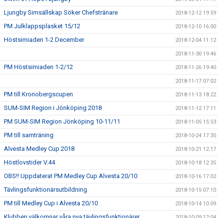
Ljungby Simsällskap Söker Chefstränare
2018-12-12 19:59
PM Julklappsplasket 15/12
2018-12-10 16:00
Höstsimiaden 1-2 December
2018-12-04 11:12
2018-11-30 19:46
PM Höstsimiaden 1-2/12
2018-11-26 19:40
2018-11-17 07:02
PM till Kronobergscupen
2018-11-13 18:22
SUM-SIM Region i Jönköping 2018
2018-11-12 17:11
PM SUM-SIM Region Jönköping 10-11/11
2018-11-05 15:53
PM till samträning
2018-10-24 17:35
Alvesta Medley Cup 2018
2018-10-21 12:17
Höstlovstider V.44
2018-10-18 12:35
OBS!! Uppdaterat PM Medley Cup Alvesta 20/10
2018-10-16 17:02
Tävlingsfunktionärsutbildning
2018-10-15 07:10
PM till Medley Cup i Alvesta 20/10
2018-10-14 10:09
Klubben välkomnar våra nya tävlingsfunktionärer.
2018-10-09 12:04