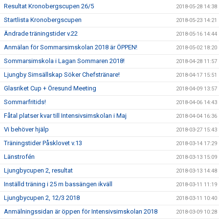
Resultat Kronobergscupen 26/5
2018-05-28 14:38
Startlista Kronobergscupen
2018-05-23 14:21
Ändrade träningstider v.22
2018-05-16 14:44
Anmälan för Sommarsimskolan 2018 är ÖPPEN!
2018-05-02 18:20
Sommarsimskola i Lagan Sommaren 2018!
2018-04-28 11:57
Ljungby Simsällskap Söker Chefstränare!
2018-04-17 15:51
Glasriket Cup + Öresund Meeting
2018-04-09 13:57
Sommarfritids!
2018-04-06 14:43
Fåtal platser kvar till Intensivsimskolan i Maj
2018-04-04 16:36
Vi behöver hjälp
2018-03-27 15:43
Träningstider Påsklovet v.13
2018-03-14 17:29
Länstrofén
2018-03-13 15:09
Ljungbycupen 2, resultat
2018-03-13 14:48
Inställd träning i 25 m bassängen ikväll
2018-03-11 11:19
Ljungbycupen 2, 12/3 2018
2018-03-11 10:40
Anmälningssidan är öppen för Intensivsimskolan 2018
2018-03-09 10:28