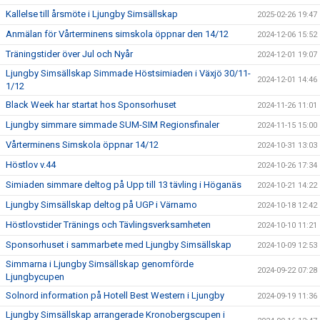
Kallelse till årsmöte i Ljungby Simsällskap
2025-02-26 19:47
Anmälan för Vårterminens simskola öppnar den 14/12
2024-12-06 15:52
Träningstider över Jul och Nyår
2024-12-01 19:07
Ljungby Simsällskap Simmade Höstsimiaden i Växjö 30/11-
2024-12-01 14:46
1/12
Black Week har startat hos Sponsorhuset
2024-11-26 11:01
Ljungby simmare simmade SUM-SIM Regionsfinaler
2024-11-15 15:00
Vårterminens Simskola öppnar 14/12
2024-10-31 13:03
Höstlov v.44
2024-10-26 17:34
Simiaden simmare deltog på Upp till 13 tävling i Höganäs
2024-10-21 14:22
Ljungby Simsällskap deltog på UGP i Värnamo
2024-10-18 12:42
Höstlovstider Tränings och Tävlingsverksamheten
2024-10-10 11:21
Sponsorhuset i sammarbete med Ljungby Simsällskap
2024-10-09 12:53
Simmarna i Ljungby Simsällskap genomförde
2024-09-22 07:28
Ljungbycupen
Solnord information på Hotell Best Western i Ljungby
2024-09-19 11:36
Ljungby Simsällskap arrangerade Kronobergscupen i