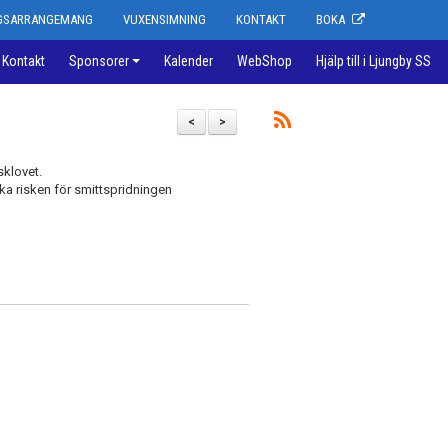
NGSARRANGEMANG
VUXENSIMNING
KONTAKT
BOKA
Kontakt
Sponsorer
Kalender
WebShop
Hjälp till i Ljungby SS
<
>
sklovet.
ka risken för smittspridningen