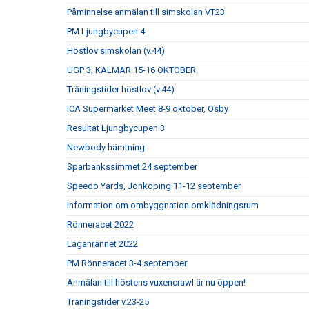
Påminnelse anmälan till simskolan VT23
PM Ljungbycupen 4
Höstlov simskolan (v.44)
UGP 3, KALMAR 15-16 OKTOBER
Träningstider höstlov (v.44)
ICA Supermarket Meet 8-9 oktober, Osby
Resultat Ljungbycupen 3
Newbody hämtning
Sparbankssimmet 24 september
Speedo Yards, Jönköping 11-12 september
Information om ombyggnation omklädningsrum
Rönneracet 2022
Laganrännet 2022
PM Rönneracet 3-4 september
Anmälan till höstens vuxencrawl är nu öppen!
Träningstider v.23-25