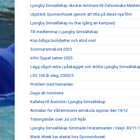
Ljungby Simsällskap skickar simmare till Östsvenska Mäste
Upptäck Sponsorhuset genom att titta på deras nya film!
Ljungby Simsällskap nu drar igång en kampanj!
Till medlemmar i Ljungby Simsällskap
Köp billiga biobiljetter och stöd oss!
Sommarsimskola 2025
Inför Öppet vatten 2025
Lägg något extra i påskägget och stötta Ljungby Simsällska
LSS 100 år idag, 250325
Problem med hemsidan
Dags att nominera
Kallelse till årsmöte i Ljungby Simsällskap
Anmälan för Vårterminens simskola öppnar den 14/12
Träningstider över Jul och Nyår
Ljungby Simsällskap Simmade Höstsimiaden i Växjö 30/11-1
Black Week har startat hos Sponsorhuset