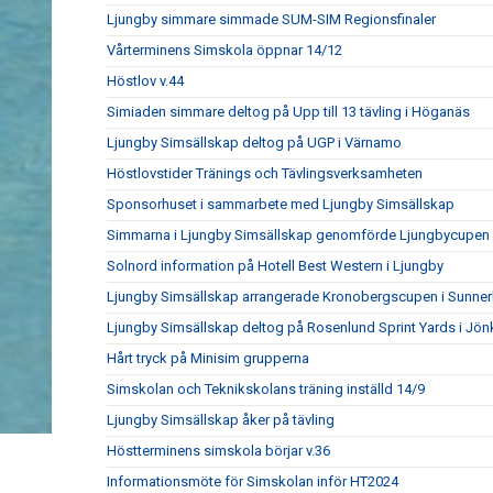
Ljungby simmare simmade SUM-SIM Regionsfinaler
Vårterminens Simskola öppnar 14/12
Höstlov v.44
Simiaden simmare deltog på Upp till 13 tävling i Höganäs
Ljungby Simsällskap deltog på UGP i Värnamo
Höstlovstider Tränings och Tävlingsverksamheten
Sponsorhuset i sammarbete med Ljungby Simsällskap
Simmarna i Ljungby Simsällskap genomförde Ljungbycupen
Solnord information på Hotell Best Western i Ljungby
Ljungby Simsällskap arrangerade Kronobergscupen i Sunner
Ljungby Simsällskap deltog på Rosenlund Sprint Yards i Jö
Hårt tryck på Minisim grupperna
Simskolan och Teknikskolans träning inställd 14/9
Ljungby Simsällskap åker på tävling
Höstterminens simskola börjar v.36
Informationsmöte för Simskolan inför HT2024