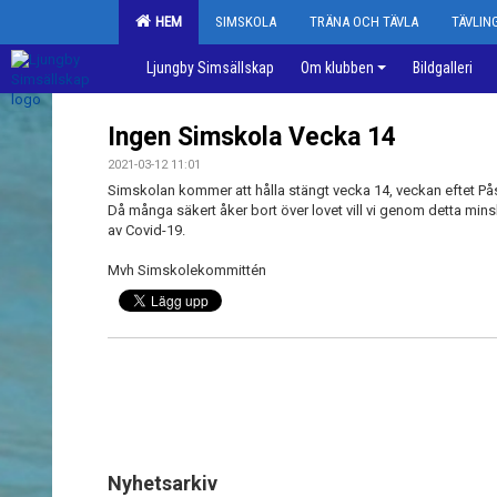
HEM
SIMSKOLA
TRÄNA OCH TÄVLA
TÄVLI
Ljungby Simsällskap
Om klubben
Bildgalleri
Ingen Simskola Vecka 14
2021-03-12 11:01
Simskolan kommer att hålla stängt vecka 14, veckan eftet På
Då många säkert åker bort över lovet vill vi genom detta mins
av Covid-19.
Mvh Simskolekommittén
Nyhetsarkiv