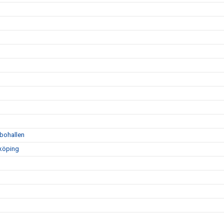
bohallen
nköping