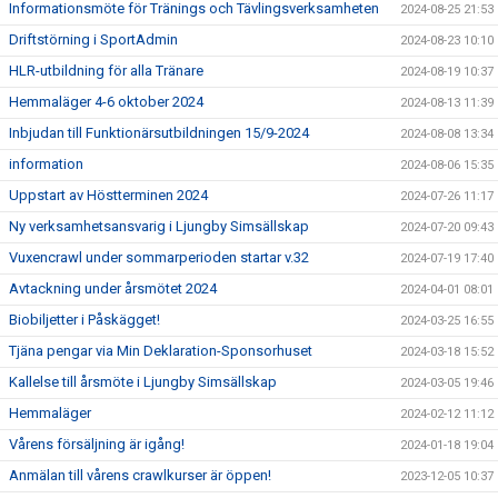
Informationsmöte för Tränings och Tävlingsverksamheten
2024-08-25 21:53
Driftstörning i SportAdmin
2024-08-23 10:10
HLR-utbildning för alla Tränare
2024-08-19 10:37
Hemmaläger 4-6 oktober 2024
2024-08-13 11:39
Inbjudan till Funktionärsutbildningen 15/9-2024
2024-08-08 13:34
information
2024-08-06 15:35
Uppstart av Höstterminen 2024
2024-07-26 11:17
Ny verksamhetsansvarig i Ljungby Simsällskap
2024-07-20 09:43
Vuxencrawl under sommarperioden startar v.32
2024-07-19 17:40
Avtackning under årsmötet 2024
2024-04-01 08:01
Biobiljetter i Påskägget!
2024-03-25 16:55
Tjäna pengar via Min Deklaration-Sponsorhuset
2024-03-18 15:52
Kallelse till årsmöte i Ljungby Simsällskap
2024-03-05 19:46
Hemmaläger
2024-02-12 11:12
Vårens försäljning är igång!
2024-01-18 19:04
Anmälan till vårens crawlkurser är öppen!
2023-12-05 10:37