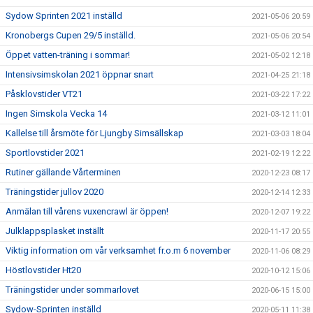
Sydow Sprinten 2021 inställd
2021-05-06 20:59
Kronobergs Cupen 29/5 inställd.
2021-05-06 20:54
Öppet vatten-träning i sommar!
2021-05-02 12:18
Intensivsimskolan 2021 öppnar snart
2021-04-25 21:18
Påsklovstider VT21
2021-03-22 17:22
Ingen Simskola Vecka 14
2021-03-12 11:01
Kallelse till årsmöte för Ljungby Simsällskap
2021-03-03 18:04
Sportlovstider 2021
2021-02-19 12:22
Rutiner gällande Vårterminen
2020-12-23 08:17
Träningstider jullov 2020
2020-12-14 12:33
Anmälan till vårens vuxencrawl är öppen!
2020-12-07 19:22
Julklappsplasket inställt
2020-11-17 20:55
Viktig information om vår verksamhet fr.o.m 6 november
2020-11-06 08:29
Höstlovstider Ht20
2020-10-12 15:06
Träningstider under sommarlovet
2020-06-15 15:00
Sydow-Sprinten inställd
2020-05-11 11:38