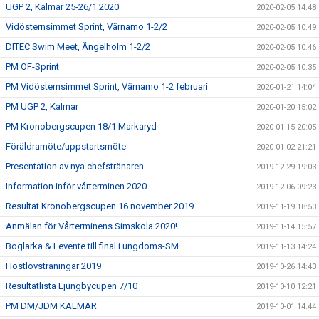
UGP 2, Kalmar 25-26/1 2020
2020-02-05 14:48
Vidösternsimmet Sprint, Värnamo 1-2/2
2020-02-05 10:49
DITEC Swim Meet, Ängelholm 1-2/2
2020-02-05 10:46
PM OF-Sprint
2020-02-05 10:35
PM Vidösternsimmet Sprint, Värnamo 1-2 februari
2020-01-21 14:04
PM UGP 2, Kalmar
2020-01-20 15:02
PM Kronobergscupen 18/1 Markaryd
2020-01-15 20:05
Föräldramöte/uppstartsmöte
2020-01-02 21:21
Presentation av nya chefstränaren
2019-12-29 19:03
Information inför vårterminen 2020
2019-12-06 09:23
Resultat Kronobergscupen 16 november 2019
2019-11-19 18:53
Anmälan för Vårterminens Simskola 2020!
2019-11-14 15:57
Boglarka & Levente till final i ungdoms-SM
2019-11-13 14:24
Höstlovsträningar 2019
2019-10-26 14:43
Resultatlista Ljungbycupen 7/10
2019-10-10 12:21
PM DM/JDM KALMAR
2019-10-01 14:44