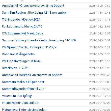
Anmälan till vårens vuxencrawl är nu öppen!
2021-12-08 10:59
Sum-Sim Region, Jönköping 12-13 november
2021-11-18 10:43
Träningstider Höstlov 2021
2021-10-21 17:13
Funktionärsutbildning 24/10
2021-10-12 18:01
ICA Supermarket Meet, Osby
2021-10-12 17:55
Sammanfattning Speedo Yards, Jönköping 11-12/9
2021-09-13 13:37
PM Speedo Yards, Jönköping 11-12/9
2021-09-09 10:22
Rönneracet Ängelholm
2021-09-09 10:20
PM Uppstartsläger Hällevik
2021-08-12 13:16
Simskolan HT2021
2021-07-17 19:28
Anmälan till höstens vuxencrawl är öppen!
2021-07-02 09:46
Sommarsimskola i 2 perioder
2021-06-21 15:05
Sommarlovstider fram till v.27
2021-06-07 09:53
Vuxensim drar igång!
2021-05-31 17:18
Intensivsimskolan ställs in
2021-05-24 07:26
Platser kvar i Intensivsimskolan
2021-05-07 07:23