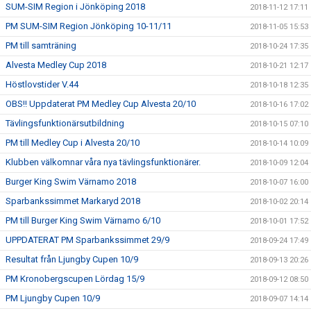
SUM-SIM Region i Jönköping 2018
2018-11-12 17:11
PM SUM-SIM Region Jönköping 10-11/11
2018-11-05 15:53
PM till samträning
2018-10-24 17:35
Alvesta Medley Cup 2018
2018-10-21 12:17
Höstlovstider V.44
2018-10-18 12:35
OBS!! Uppdaterat PM Medley Cup Alvesta 20/10
2018-10-16 17:02
Tävlingsfunktionärsutbildning
2018-10-15 07:10
PM till Medley Cup i Alvesta 20/10
2018-10-14 10:09
Klubben välkomnar våra nya tävlingsfunktionärer.
2018-10-09 12:04
Burger King Swim Värnamo 2018
2018-10-07 16:00
Sparbankssimmet Markaryd 2018
2018-10-02 20:14
PM till Burger King Swim Värnamo 6/10
2018-10-01 17:52
UPPDATERAT PM Sparbankssimmet 29/9
2018-09-24 17:49
Resultat från Ljungby Cupen 10/9
2018-09-13 20:26
PM Kronobergscupen Lördag 15/9
2018-09-12 08:50
PM Ljungby Cupen 10/9
2018-09-07 14:14