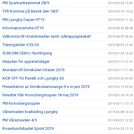
PM Sparbankssimmet 28/9
2019-09-23 15:02
TYR Kommer på Besök den 18/9
2019-09-14 13:52
PM Ljungby Cupen HT19
2019-09-05 11:56
Informationsmöte HT19
2019-08-30 08:48
Välkomna till Höstsimiaden samt Julklappsplasket!
2019-08-30 08:46
Träningstider V.33-34
2019-08-09 12:45
SUM-SIM (50m) i Norrköping
2019-07-29 16:33
Inbjudan för uppstartsläger
2019-07-17 21:07
Anmälan till Simskolan Hösten 2019
2019-07-11 11:00
KICK OFF för Ravelli och Ljungby SS
2019-05-20 09:44
Presentation av Simskoleansvariga fr.o.m juni 2019
2019-05-19 20:02
Resultat från Kronobergscupen 18 maj 2019
2019-05-18 14:59
PM Kronobergscupen
2019-05-11 10:13
Vårsimiaden kvaltävling Ljungby
2019-05-08 14:32
PM Vårsimiaden 4/5
2019-05-01 12:02
Rosenlundsbadet Sprint 2019
2019-04-29 13:13