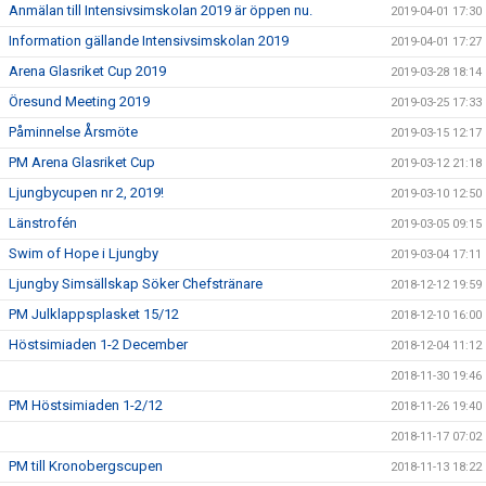
Anmälan till Intensivsimskolan 2019 är öppen nu.
2019-04-01 17:30
Information gällande Intensivsimskolan 2019
2019-04-01 17:27
Arena Glasriket Cup 2019
2019-03-28 18:14
Öresund Meeting 2019
2019-03-25 17:33
Påminnelse Årsmöte
2019-03-15 12:17
PM Arena Glasriket Cup
2019-03-12 21:18
Ljungbycupen nr 2, 2019!
2019-03-10 12:50
Länstrofén
2019-03-05 09:15
Swim of Hope i Ljungby
2019-03-04 17:11
Ljungby Simsällskap Söker Chefstränare
2018-12-12 19:59
PM Julklappsplasket 15/12
2018-12-10 16:00
Höstsimiaden 1-2 December
2018-12-04 11:12
2018-11-30 19:46
PM Höstsimiaden 1-2/12
2018-11-26 19:40
2018-11-17 07:02
PM till Kronobergscupen
2018-11-13 18:22