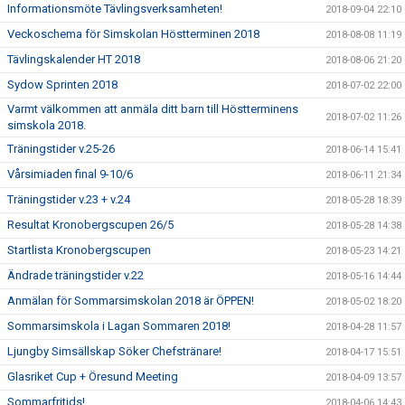
Informationsmöte Tävlingsverksamheten!
2018-09-04 22:10
Veckoschema för Simskolan Höstterminen 2018
2018-08-08 11:19
Tävlingskalender HT 2018
2018-08-06 21:20
Sydow Sprinten 2018
2018-07-02 22:00
Varmt välkommen att anmäla ditt barn till Höstterminens
2018-07-02 11:26
simskola 2018.
Träningstider v.25-26
2018-06-14 15:41
Vårsimiaden final 9-10/6
2018-06-11 21:34
Träningstider v.23 + v.24
2018-05-28 18:39
Resultat Kronobergscupen 26/5
2018-05-28 14:38
Startlista Kronobergscupen
2018-05-23 14:21
Ändrade träningstider v.22
2018-05-16 14:44
Anmälan för Sommarsimskolan 2018 är ÖPPEN!
2018-05-02 18:20
Sommarsimskola i Lagan Sommaren 2018!
2018-04-28 11:57
Ljungby Simsällskap Söker Chefstränare!
2018-04-17 15:51
Glasriket Cup + Öresund Meeting
2018-04-09 13:57
Sommarfritids!
2018-04-06 14:43