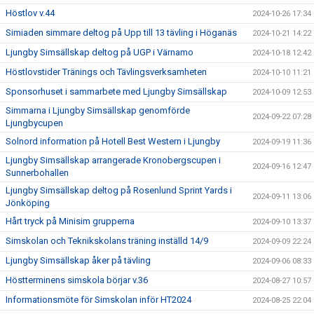
Höstlov v.44
2024-10-26 17:34
Simiaden simmare deltog på Upp till 13 tävling i Höganäs
2024-10-21 14:22
Ljungby Simsällskap deltog på UGP i Värnamo
2024-10-18 12:42
Höstlovstider Tränings och Tävlingsverksamheten
2024-10-10 11:21
Sponsorhuset i sammarbete med Ljungby Simsällskap
2024-10-09 12:53
Simmarna i Ljungby Simsällskap genomförde
2024-09-22 07:28
Ljungbycupen
Solnord information på Hotell Best Western i Ljungby
2024-09-19 11:36
Ljungby Simsällskap arrangerade Kronobergscupen i
2024-09-16 12:47
Sunnerbohallen
Ljungby Simsällskap deltog på Rosenlund Sprint Yards i
2024-09-11 13:06
Jönköping
Hårt tryck på Minisim grupperna
2024-09-10 13:37
Simskolan och Teknikskolans träning inställd 14/9
2024-09-09 22:24
Ljungby Simsällskap åker på tävling
2024-09-06 08:33
Höstterminens simskola börjar v.36
2024-08-27 10:57
Informationsmöte för Simskolan inför HT2024
2024-08-25 22:04