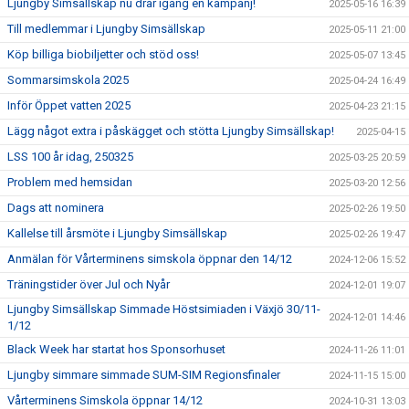
Ljungby Simsällskap nu drar igång en kampanj!
2025-05-16 16:39
Till medlemmar i Ljungby Simsällskap
2025-05-11 21:00
Köp billiga biobiljetter och stöd oss!
2025-05-07 13:45
Sommarsimskola 2025
2025-04-24 16:49
Inför Öppet vatten 2025
2025-04-23 21:15
Lägg något extra i påskägget och stötta Ljungby Simsällskap!
2025-04-15
LSS 100 år idag, 250325
2025-03-25 20:59
Problem med hemsidan
2025-03-20 12:56
Dags att nominera
2025-02-26 19:50
Kallelse till årsmöte i Ljungby Simsällskap
2025-02-26 19:47
Anmälan för Vårterminens simskola öppnar den 14/12
2024-12-06 15:52
Träningstider över Jul och Nyår
2024-12-01 19:07
Ljungby Simsällskap Simmade Höstsimiaden i Växjö 30/11-
2024-12-01 14:46
1/12
Black Week har startat hos Sponsorhuset
2024-11-26 11:01
Ljungby simmare simmade SUM-SIM Regionsfinaler
2024-11-15 15:00
Vårterminens Simskola öppnar 14/12
2024-10-31 13:03