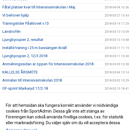
Fåtal platser kvar till Intensivsimskolan i Maj
2018-04-04 16:36
Vi behöver hjälp
2018-03-27 15:43
Träningstider Påsklovet v.13
2018-03-14 17:29
Länstrofén
2018-03-13 15:09
Ljungbycupen 2, resultat
2018-03-13 14:48
Inställd träning i 25 m bassängen ikväll
2018-03-11 11:19
Ljungbycupen 2, 12/3 2018
2018-03-11 10:40
Anmälningssidan är öppen för Intensivsimskolan 2018
2018-03-09 10:28
KALLELSE ÅRSMÖTE
2018-03-04 13:14
Anmälan till Intensivsimskolan 2018
2018-03-02 10:29
OF-sprint Markaryd 17/2-18
2018-02-19 18:41
Simskolan har Sportlov
2018-02-19 09:38
Resultat Ljungbycupen 12/2
För att hemsidan ska fungera korrekt använder vi nödvändiga
2018-02-13 14:47
cookies från SportAdmin. Dessa går inte att stänga av.
Länktips simutrustning - Bra!!
2017-09-08 13:31
Föreningen kan också använda frivilliga cookies, t.ex. för statistik
eller marknadsföring. Du väljer själv om du vill acceptera dessa.