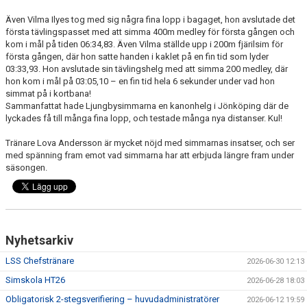
Även Vilma Ilyes tog med sig några fina lopp i bagaget, hon avslutade det
första tävlingspasset med att simma 400m medley för första gången och
kom i mål på tiden 06:34,83. Även Vilma ställde upp i 200m fjärilsim för
första gången, där hon satte handen i kaklet på en fin tid som lyder
03:33,93. Hon avslutade sin tävlingshelg med att simma 200 medley, där
hon kom i mål på 03:05,10 – en fin tid hela 6 sekunder under vad hon
simmat på i kortbana!
Sammanfattat hade Ljungbysimmarna en kanonhelg i Jönköping där de
lyckades få till många fina lopp, och testade många nya distanser. Kul!
Tränare Lova Andersson är mycket nöjd med simmarnas insatser, och ser
med spänning fram emot vad simmarna har att erbjuda längre fram under
säsongen.
Nyhetsarkiv
LSS Chefstränare
2026-06-30 12:13
Simskola HT26
2026-06-28 18:03
Obligatorisk 2-stegsverifiering – huvudadministratörer
2026-06-12 19:59