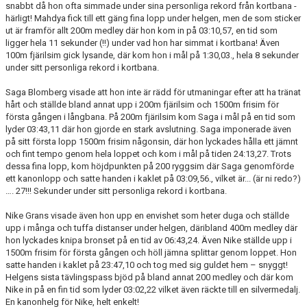
snabbt då hon ofta simmade under sina personliga rekord från kortbana -
härligt! Mahdya fick till ett gäng fina lopp under helgen, men de som sticker
ut är framför allt 200m medley där hon kom in på 03:10,57, en tid som
ligger hela 11 sekunder (!!) under vad hon har simmat i kortbana! Även
100m fjärilsim gick lysande, där kom hon i mål på 1:30,03., hela 8 sekunder
under sitt personliga rekord i kortbana.
Saga Blomberg visade att hon inte är rädd för utmaningar efter att ha tränat
hårt och ställde bland annat upp i 200m fjärilsim och 1500m frisim för
första gången i långbana. På 200m fjärilsim kom Saga i mål på en tid som
lyder 03:43,11 där hon gjorde en stark avslutning. Saga imponerade även
på sitt första lopp 1500m frisim någonsin, där hon lyckades hålla ett jämnt
och fint tempo genom hela loppet och kom i mål på tiden 24:13,27. Trots
dessa fina lopp, kom höjdpunkten på 200 ryggsim där Saga genomförde
ett kanonlopp och satte handen i kaklet på 03:09,56., vilket är... (är ni redo?)
…. 27!!! Sekunder under sitt personliga rekord i kortbana.
Nike Grans visade även hon upp en envishet som heter duga och ställde
upp i många och tuffa distanser under helgen, däribland 400m medley där
hon lyckades knipa bronset på en tid av 06:43,24. Även Nike ställde upp i
1500m frisim för första gången och höll jämna splittar genom loppet. Hon
satte handen i kaklet på 23:47,10 och tog med sig guldet hem – snyggt!
Helgens sista tävlingspass bjöd på bland annat 200 medley och där kom
Nike in på en fin tid som lyder 03:02,22 vilket även räckte till en silvermedalj.
En kanonhelg för Nike, helt enkelt!