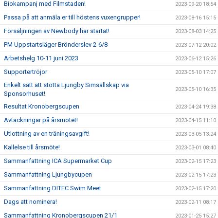
Biokampanj med Filmstaden!
2023-09-20 18:54
Passa på att anmäla er till höstens vuxengrupper!
2023-08-16 15:15
Försäljningen av Newbody har startat!
2023-08-03 14:25
PM Uppstartsläger Brönderslev 2-6/8
2023-07-12 20:02
Arbetshelg 10-11 juni 2023
2023-06-12 15:26
Supportertröjor
2023-05-10 17:07
Enkelt sätt att stötta Ljungby Simsällskap via
2023-05-10 16:35
Sponsorhuset!
Resultat Kronobergscupen
2023-04-24 19:38
Avtackningar på årsmötet!
2023-04-15 11:10
Utlottning av en träningsavgift!
2023-03-05 13:24
Kallelse till årsmöte!
2023-03-01 08:40
Sammanfattning ICA Supermarket Cup
2023-02-15 17:23
Sammanfattning Ljungbycupen
2023-02-15 17:23
Sammanfattning DITEC Swim Meet
2023-02-15 17:20
Dags att nominera!
2023-02-11 08:17
Sammanfattning Kronobergscupen 21/1
2023-01-25 15:27