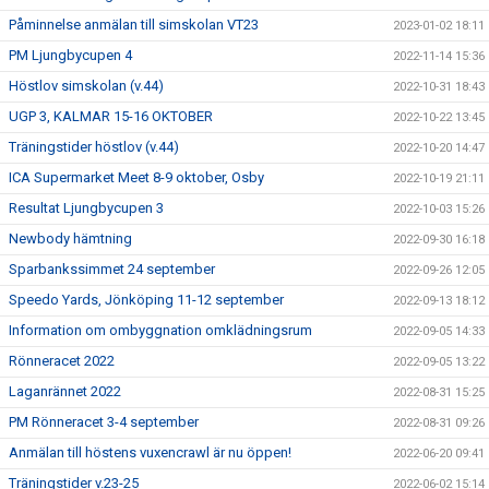
Påminnelse anmälan till simskolan VT23
2023-01-02 18:11
PM Ljungbycupen 4
2022-11-14 15:36
Höstlov simskolan (v.44)
2022-10-31 18:43
UGP 3, KALMAR 15-16 OKTOBER
2022-10-22 13:45
Träningstider höstlov (v.44)
2022-10-20 14:47
ICA Supermarket Meet 8-9 oktober, Osby
2022-10-19 21:11
Resultat Ljungbycupen 3
2022-10-03 15:26
Newbody hämtning
2022-09-30 16:18
Sparbankssimmet 24 september
2022-09-26 12:05
Speedo Yards, Jönköping 11-12 september
2022-09-13 18:12
Information om ombyggnation omklädningsrum
2022-09-05 14:33
Rönneracet 2022
2022-09-05 13:22
Laganrännet 2022
2022-08-31 15:25
PM Rönneracet 3-4 september
2022-08-31 09:26
Anmälan till höstens vuxencrawl är nu öppen!
2022-06-20 09:41
Träningstider v.23-25
2022-06-02 15:14