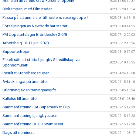
Anmälan till vårens crawlkurser är öppen!
2023-12-05 10:37
Biokampanj med Filmstaden!
2023-09-20 18:54
Passa på att anmäla er till höstens vuxengrupper!
2023-08-16 15:15
Försäljningen av Newbody har startat!
2023-08-03 14:25
PM Uppstartsläger Brönderslev 2-6/8
2023-07-12 20:02
Arbetshelg 10-11 juni 2023
2023-06-12 15:26
Supportertröjor
2023-05-10 17:07
Enkelt sätt att stötta Ljungby Simsällskap via
2023-05-10 16:35
Sponsorhuset!
Resultat Kronobergscupen
2023-04-24 19:38
Avtackningar på årsmötet!
2023-04-15 11:10
Utlottning av en träningsavgift!
2023-03-05 13:24
Kallelse till årsmöte!
2023-03-01 08:40
Sammanfattning ICA Supermarket Cup
2023-02-15 17:23
Sammanfattning Ljungbycupen
2023-02-15 17:23
Sammanfattning DITEC Swim Meet
2023-02-15 17:20
Dags att nominera!
2023-02-11 08:17