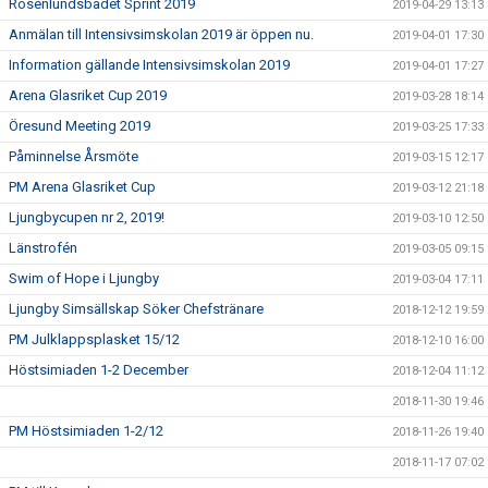
Rosenlundsbadet Sprint 2019
2019-04-29 13:13
Anmälan till Intensivsimskolan 2019 är öppen nu.
2019-04-01 17:30
Information gällande Intensivsimskolan 2019
2019-04-01 17:27
Arena Glasriket Cup 2019
2019-03-28 18:14
Öresund Meeting 2019
2019-03-25 17:33
Påminnelse Årsmöte
2019-03-15 12:17
PM Arena Glasriket Cup
2019-03-12 21:18
Ljungbycupen nr 2, 2019!
2019-03-10 12:50
Länstrofén
2019-03-05 09:15
Swim of Hope i Ljungby
2019-03-04 17:11
Ljungby Simsällskap Söker Chefstränare
2018-12-12 19:59
PM Julklappsplasket 15/12
2018-12-10 16:00
Höstsimiaden 1-2 December
2018-12-04 11:12
2018-11-30 19:46
PM Höstsimiaden 1-2/12
2018-11-26 19:40
2018-11-17 07:02