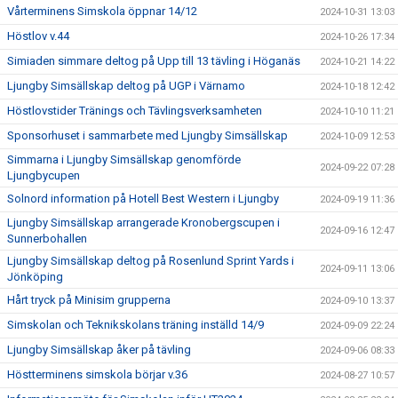
Vårterminens Simskola öppnar 14/12
2024-10-31 13:03
Höstlov v.44
2024-10-26 17:34
Simiaden simmare deltog på Upp till 13 tävling i Höganäs
2024-10-21 14:22
Ljungby Simsällskap deltog på UGP i Värnamo
2024-10-18 12:42
Höstlovstider Tränings och Tävlingsverksamheten
2024-10-10 11:21
Sponsorhuset i sammarbete med Ljungby Simsällskap
2024-10-09 12:53
Simmarna i Ljungby Simsällskap genomförde
2024-09-22 07:28
Ljungbycupen
Solnord information på Hotell Best Western i Ljungby
2024-09-19 11:36
Ljungby Simsällskap arrangerade Kronobergscupen i
2024-09-16 12:47
Sunnerbohallen
Ljungby Simsällskap deltog på Rosenlund Sprint Yards i
2024-09-11 13:06
Jönköping
Hårt tryck på Minisim grupperna
2024-09-10 13:37
Simskolan och Teknikskolans träning inställd 14/9
2024-09-09 22:24
Ljungby Simsällskap åker på tävling
2024-09-06 08:33
Höstterminens simskola börjar v.36
2024-08-27 10:57