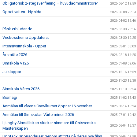
Obligatorisk 2-stegsverifiering – huvudadministratörer
2026-06-12 19:59
Öppet vatten - Ny sida
2026-06-08 20:13
2026-04-02 19:46
Påsk erbjudande
2026-03-30 20:16
Veckoschema Uppdaterat
2026-03-30 19:25
Intensivsimskola - Öppet
2026-03-01 08:03
Årsmöte 2026
2026-02-18 14:25
Simskola VT26
2026-01-08 09:06
Julklappar
2025-12-16 13:59
2025-11-23 18:38
Simskola Våren 2026
2025-11-10 09:54
Biomagi
2025-11-02 15:43
Anmälan till vårens Crawlkurser öppnar i November.
2025-08-14 15:24
Anmälan till Simskolan Vårterminen 2026
2025-07-01 10:42
Ljungby Simsällskap skickar simmare till Östsvenska
2025-06-04 18:37
Mästerskapen
Upptäck Sponsorhuset genom att titta på deras nya film!
2025-06-04 09:50