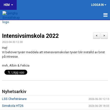
HEM
LOGGA IN
LJUNGBY SIMSÄLLSKAP
Intensivsimskola 2022
OM KLUBBEN
<
>
2022-04-30 12:30
BILDGALLERI
Hej!
Vi behöver tyvärr meddela att intensivsimskolan tyvärr blir inställd av brist
på intresse.
KONTAKT
mvh, Albin & Felicia
SPONSORER
KALENDER
WEBSHOP
Nyhetsarkiv
LSS Chefstränare
2026-06-30 12:13
HJÄLP TILL I LJUNGBY SS
Simskola HT26
2026-06-28 18:03