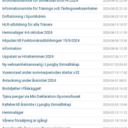
Informationsmöte för Simskolan inför HT2024
2024-08-25 22:04
Informationsmöte för Tränings och Tävlingsverksamheten
2024-08-25 21:53
Driftstörning i SportAdmin
2024-08-23 10:10
HLR-utbildning för alla Tränare
2024-08-19 10:37
Hemmaläger 4-6 oktober 2024
2024-08-13 11:39
Inbjudan till Funktionärsutbildningen 15/9-2024
2024-08-08 13:34
information
2024-08-06 15:35
Uppstart av Höstterminen 2024
2024-07-26 11:17
Ny verksamhetsansvarig i Ljungby Simsällskap
2024-07-20 09:43
Vuxencrawl under sommarperioden startar v.32
2024-07-19 17:40
Avtackning under årsmötet 2024
2024-04-01 08:01
Biobiljetter i Påskägget!
2024-03-25 16:55
Tjäna pengar via Min Deklaration-Sponsorhuset
2024-03-18 15:52
Kallelse till årsmöte i Ljungby Simsällskap
2024-03-05 19:46
Hemmaläger
2024-02-12 11:12
Vårens försäljning är igång!
2024-01-18 19:04