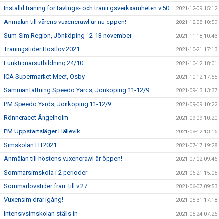
Inställd träning för tävlings- och träningsverksamheten v.50
2021-12-09 15:12
Anmälan till vårens vuxencrawl är nu öppen!
2021-12-08 10:59
Sum-Sim Region, Jönköping 12-13 november
2021-11-18 10:43
Träningstider Höstlov 2021
2021-10-21 17:13
Funktionärsutbildning 24/10
2021-10-12 18:01
ICA Supermarket Meet, Osby
2021-10-12 17:55
Sammanfattning Speedo Yards, Jönköping 11-12/9
2021-09-13 13:37
PM Speedo Yards, Jönköping 11-12/9
2021-09-09 10:22
Rönneracet Ängelholm
2021-09-09 10:20
PM Uppstartsläger Hällevik
2021-08-12 13:16
Simskolan HT2021
2021-07-17 19:28
Anmälan till höstens vuxencrawl är öppen!
2021-07-02 09:46
Sommarsimskola i 2 perioder
2021-06-21 15:05
Sommarlovstider fram till v.27
2021-06-07 09:53
Vuxensim drar igång!
2021-05-31 17:18
Intensivsimskolan ställs in
2021-05-24 07:26