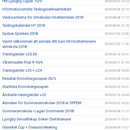
PM Ljungby Cupen 10/9
2018-09-07 14:14
Informationsmöte Tävlingsverksamheten!
2018-09-04 22:10
Veckoschema för Simskolan Höstterminen 2018
2018-08-08 11:19
Tävlingskalender HT 2018
2018-08-06 21:20
Sydow Sprinten 2018
2018-07-02 22:00
Varmt välkommen att anmäla ditt barn till Höstterminens
2018-07-02 11:26
simskola 2018.
Träningstider v.25-26
2018-06-14 15:41
Vårsimiaden final 9-10/6
2018-06-11 21:34
Träningstider v.23 + v.24
2018-05-28 18:39
Resultat Kronobergscupen 26/5
2018-05-28 14:38
Startlista Kronobergscupen
2018-05-23 14:21
Ändrade träningstider v.22
2018-05-16 14:44
Anmälan för Sommarsimskolan 2018 är ÖPPEN!
2018-05-02 18:20
Sommarsimskola i Lagan Sommaren 2018!
2018-04-28 11:57
Ljungby Simsällskap Söker Chefstränare!
2018-04-17 15:51
Glasriket Cup + Öresund Meeting
2018-04-09 13:57