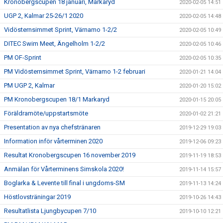
Kronobergscupen 18 januari, Markaryd
2020-02-05 14:51
UGP 2, Kalmar 25-26/1 2020
2020-02-05 14:48
Vidösternsimmet Sprint, Värnamo 1-2/2
2020-02-05 10:49
DITEC Swim Meet, Ängelholm 1-2/2
2020-02-05 10:46
PM OF-Sprint
2020-02-05 10:35
PM Vidösternsimmet Sprint, Värnamo 1-2 februari
2020-01-21 14:04
PM UGP 2, Kalmar
2020-01-20 15:02
PM Kronobergscupen 18/1 Markaryd
2020-01-15 20:05
Föräldramöte/uppstartsmöte
2020-01-02 21:21
Presentation av nya chefstränaren
2019-12-29 19:03
Information inför vårterminen 2020
2019-12-06 09:23
Resultat Kronobergscupen 16 november 2019
2019-11-19 18:53
Anmälan för Vårterminens Simskola 2020!
2019-11-14 15:57
Boglarka & Levente till final i ungdoms-SM
2019-11-13 14:24
Höstlovsträningar 2019
2019-10-26 14:43
Resultatlista Ljungbycupen 7/10
2019-10-10 12:21