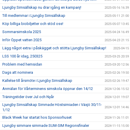
Ljungby Simsällskap nu drar igång en kampanj!
2025-05-16 16:39
Till medlemmar i Ljungby Simsällskap
2025-05-11 21:00
Köp billiga biobiljetter och stöd oss!
2025-05-07 13:45
Sommarsimskola 2025
2025-04-24 16:49
Inför Öppet vatten 2025
2025-04-23 21:15
Lägg något extra i påskägget och stötta Ljungby Simsällskap!
2025-04-15
LSS 100 år idag, 250325
2025-03-25 20:59
Problem med hemsidan
2025-03-20 12:56
Dags att nominera
2025-02-26 19:50
Kallelse till årsmöte i Ljungby Simsällskap
2025-02-26 19:47
Anmälan för Vårterminens simskola öppnar den 14/12
2024-12-06 15:52
Träningstider över Jul och Nyår
2024-12-01 19:07
Ljungby Simsällskap Simmade Höstsimiaden i Växjö 30/11-
2024-12-01 14:46
1/12
Black Week har startat hos Sponsorhuset
2024-11-26 11:01
Ljungby simmare simmade SUM-SIM Regionsfinaler
2024-11-15 15:00