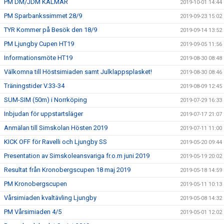
PM DM/JDM KALMAR
2019-10-01 14:44
PM Sparbankssimmet 28/9
2019-09-23 15:02
TYR Kommer på Besök den 18/9
2019-09-14 13:52
PM Ljungby Cupen HT19
2019-09-05 11:56
Informationsmöte HT19
2019-08-30 08:48
Välkomna till Höstsimiaden samt Julklappsplasket!
2019-08-30 08:46
Träningstider V.33-34
2019-08-09 12:45
SUM-SIM (50m) i Norrköping
2019-07-29 16:33
Inbjudan för uppstartsläger
2019-07-17 21:07
Anmälan till Simskolan Hösten 2019
2019-07-11 11:00
KICK OFF för Ravelli och Ljungby SS
2019-05-20 09:44
Presentation av Simskoleansvariga fr.o.m juni 2019
2019-05-19 20:02
Resultat från Kronobergscupen 18 maj 2019
2019-05-18 14:59
PM Kronobergscupen
2019-05-11 10:13
Vårsimiaden kvaltävling Ljungby
2019-05-08 14:32
PM Vårsimiaden 4/5
2019-05-01 12:02