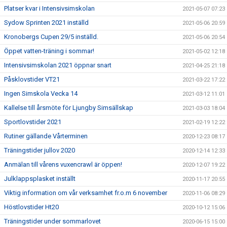
Platser kvar i Intensivsimskolan
2021-05-07 07:23
Sydow Sprinten 2021 inställd
2021-05-06 20:59
Kronobergs Cupen 29/5 inställd.
2021-05-06 20:54
Öppet vatten-träning i sommar!
2021-05-02 12:18
Intensivsimskolan 2021 öppnar snart
2021-04-25 21:18
Påsklovstider VT21
2021-03-22 17:22
Ingen Simskola Vecka 14
2021-03-12 11:01
Kallelse till årsmöte för Ljungby Simsällskap
2021-03-03 18:04
Sportlovstider 2021
2021-02-19 12:22
Rutiner gällande Vårterminen
2020-12-23 08:17
Träningstider jullov 2020
2020-12-14 12:33
Anmälan till vårens vuxencrawl är öppen!
2020-12-07 19:22
Julklappsplasket inställt
2020-11-17 20:55
Viktig information om vår verksamhet fr.o.m 6 november
2020-11-06 08:29
Höstlovstider Ht20
2020-10-12 15:06
Träningstider under sommarlovet
2020-06-15 15:00