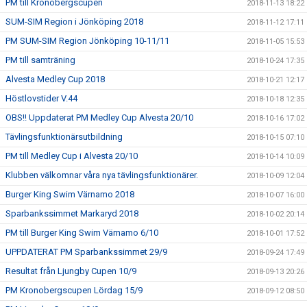
PM till Kronobergscupen
2018-11-13 18:22
SUM-SIM Region i Jönköping 2018
2018-11-12 17:11
PM SUM-SIM Region Jönköping 10-11/11
2018-11-05 15:53
PM till samträning
2018-10-24 17:35
Alvesta Medley Cup 2018
2018-10-21 12:17
Höstlovstider V.44
2018-10-18 12:35
OBS!! Uppdaterat PM Medley Cup Alvesta 20/10
2018-10-16 17:02
Tävlingsfunktionärsutbildning
2018-10-15 07:10
PM till Medley Cup i Alvesta 20/10
2018-10-14 10:09
Klubben välkomnar våra nya tävlingsfunktionärer.
2018-10-09 12:04
Burger King Swim Värnamo 2018
2018-10-07 16:00
Sparbankssimmet Markaryd 2018
2018-10-02 20:14
PM till Burger King Swim Värnamo 6/10
2018-10-01 17:52
UPPDATERAT PM Sparbankssimmet 29/9
2018-09-24 17:49
Resultat från Ljungby Cupen 10/9
2018-09-13 20:26
PM Kronobergscupen Lördag 15/9
2018-09-12 08:50