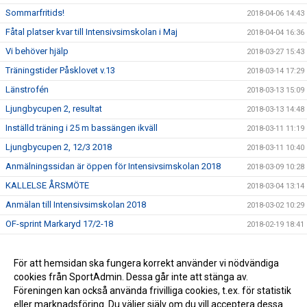
Sommarfritids!
2018-04-06 14:43
Fåtal platser kvar till Intensivsimskolan i Maj
2018-04-04 16:36
Vi behöver hjälp
2018-03-27 15:43
Träningstider Påsklovet v.13
2018-03-14 17:29
Länstrofén
2018-03-13 15:09
Ljungbycupen 2, resultat
2018-03-13 14:48
Inställd träning i 25 m bassängen ikväll
2018-03-11 11:19
Ljungbycupen 2, 12/3 2018
2018-03-11 10:40
Anmälningssidan är öppen för Intensivsimskolan 2018
2018-03-09 10:28
KALLELSE ÅRSMÖTE
2018-03-04 13:14
Anmälan till Intensivsimskolan 2018
2018-03-02 10:29
OF-sprint Markaryd 17/2-18
2018-02-19 18:41
Simskolan har Sportlov
2018-02-19 09:38
Resultat Ljungbycupen 12/2
För att hemsidan ska fungera korrekt använder vi nödvändiga
2018-02-13 14:47
cookies från SportAdmin. Dessa går inte att stänga av.
Länktips simutrustning - Bra!!
2017-09-08 13:31
Föreningen kan också använda frivilliga cookies, t.ex. för statistik
eller marknadsföring. Du väljer själv om du vill acceptera dessa.