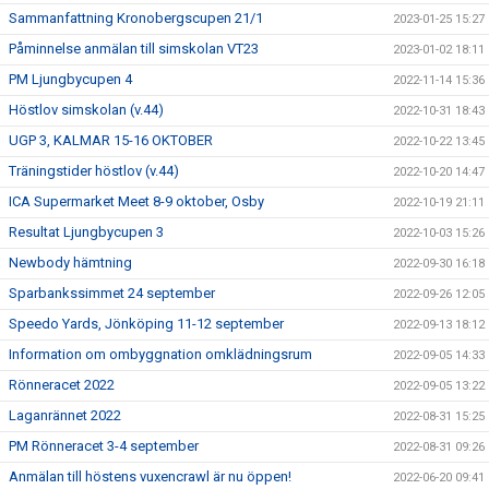
Sammanfattning Kronobergscupen 21/1
2023-01-25 15:27
Påminnelse anmälan till simskolan VT23
2023-01-02 18:11
PM Ljungbycupen 4
2022-11-14 15:36
Höstlov simskolan (v.44)
2022-10-31 18:43
UGP 3, KALMAR 15-16 OKTOBER
2022-10-22 13:45
Träningstider höstlov (v.44)
2022-10-20 14:47
ICA Supermarket Meet 8-9 oktober, Osby
2022-10-19 21:11
Resultat Ljungbycupen 3
2022-10-03 15:26
Newbody hämtning
2022-09-30 16:18
Sparbankssimmet 24 september
2022-09-26 12:05
Speedo Yards, Jönköping 11-12 september
2022-09-13 18:12
Information om ombyggnation omklädningsrum
2022-09-05 14:33
Rönneracet 2022
2022-09-05 13:22
Laganrännet 2022
2022-08-31 15:25
PM Rönneracet 3-4 september
2022-08-31 09:26
Anmälan till höstens vuxencrawl är nu öppen!
2022-06-20 09:41