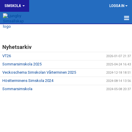
SIMSKOLA
LOGGA IN
SIMSKOLEGRUPPER
NYHETER
Nyhetsarkiv
TIDER & PERIODER
VT26
2026-01-07 21:37
Sommarsimskola 2025
2025-04-24 16:43
INTENSIVSIMSKOLA
Veckoschema Simskolan Vårterminen 2025
2024-12-18 18:51
Höstterminens Simskola 2024
SOMMARSIMSKOLAN
2024-08-14 13:56
Sommarsimskola
2024-05-08 20:37
SIMMÄRKEN
AVGIFTER
FRITIDSKORTET
VANLIGT STÄLLDA FRÅGOR