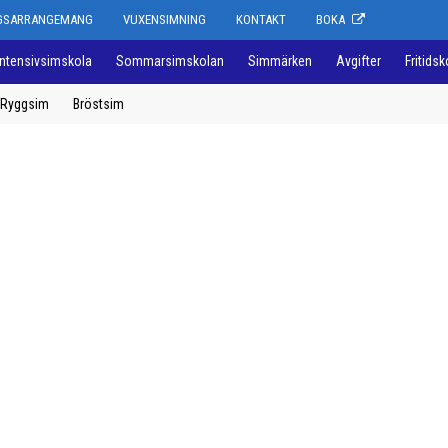
NGSARRANGEMANG
VUXENSIMNING
KONTAKT
BOKA
Intensivsimskola
Sommarsimskolan
Simmärken
Avgifter
Fritidsk
Ryggsim
Bröstsim